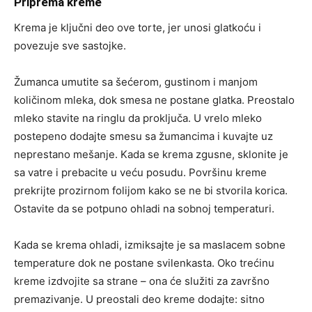
Priprema kreme
Krema je ključni deo ove torte, jer unosi glatkoću i
povezuje sve sastojke.
Žumanca umutite sa šećerom, gustinom i manjom
količinom mleka, dok smesa ne postane glatka. Preostalo
mleko stavite na ringlu da proključa. U vrelo mleko
postepeno dodajte smesu sa žumancima i kuvajte uz
neprestano mešanje. Kada se krema zgusne, sklonite je
sa vatre i prebacite u veću posudu. Površinu kreme
prekrijte prozirnom folijom kako se ne bi stvorila korica.
Ostavite da se potpuno ohladi na sobnoj temperaturi.
Kada se krema ohladi, izmiksajte je sa maslacem sobne
temperature dok ne postane svilenkasta. Oko trećinu
kreme izdvojite sa strane – ona će služiti za završno
premazivanje. U preostali deo kreme dodajte: sitno