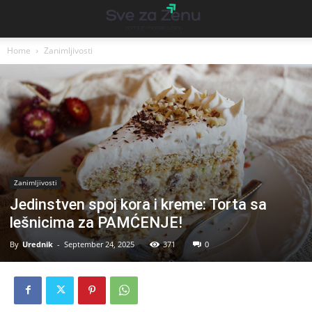
Home
Zanimljivosti
Zanimljivosti
Jedinstven spoj kora i kreme: Torta sa
lešnicima za PAMĆENJE!
By
Urednik
-
September 24, 2025
371
0