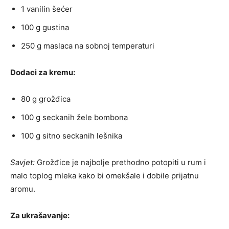
1 vanilin šećer
100 g gustina
250 g maslaca na sobnoj temperaturi
Dodaci za kremu:
80 g grožđica
100 g seckanih žele bombona
100 g sitno seckanih lešnika
Savjet:
Grožđice je najbolje prethodno potopiti u rum i
malo toplog mleka kako bi omekšale i dobile prijatnu
aromu.
Za ukrašavanje: