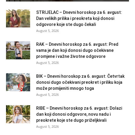
STRIJELAC – Dnevni horoskop za 6. avgust:
Dan velikih prilika i preokreta koji donosi
odgovore koje ste dugo čekali
August 5, 2026
RAK – Dnevni horoskop za 6. avgust: Pred
vama je dan koji donosi dugo očekivane
promjene i važne životne odgovore
August 5, 2026
BIK – Dnevni horoskop za 6. avgust: Četvrtak
donosi dugo očekivani preokret i priliku koja
može promijeniti mnogo toga
August 5, 2026
RIBE – Dnevni horoskop za 6. avgust: Dolazi
dan koji donosi odgovore, novu nadu i
preokrete koje ste dugo priželjkivali
August 5, 2026