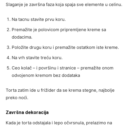
Slaganje je završna faza koja spaja sve elemente u celinu.
Na tacnu stavite prvu koru.
Premažite je polovicom pripremljene kreme sa
dodacima.
Položite drugu koru i premažite ostatkom iste kreme.
Na vrh stavite treću koru.
Ceo kolač – i površinu i stranice – premažite onom
odvojenom kremom bez dodataka
Torta zatim ide u frižider da se krema stegne, najbolje
preko noći.
Završna dekoracija
Kada je torta odstajala i lepo očvrsnula, prelazimo na