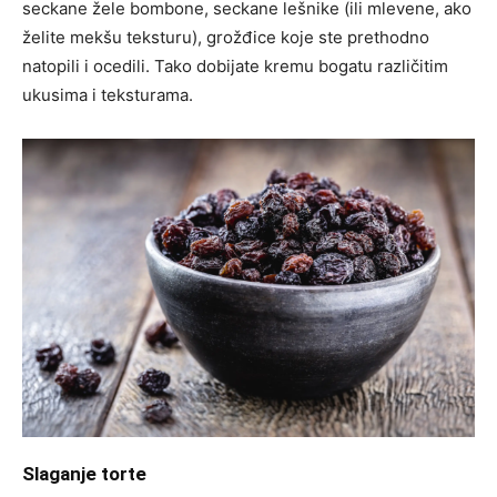
seckane žele bombone, seckane lešnike (ili mlevene, ako
želite mekšu teksturu), grožđice koje ste prethodno
natopili i ocedili. Tako dobijate kremu bogatu različitim
ukusima i teksturama.
Slaganje torte