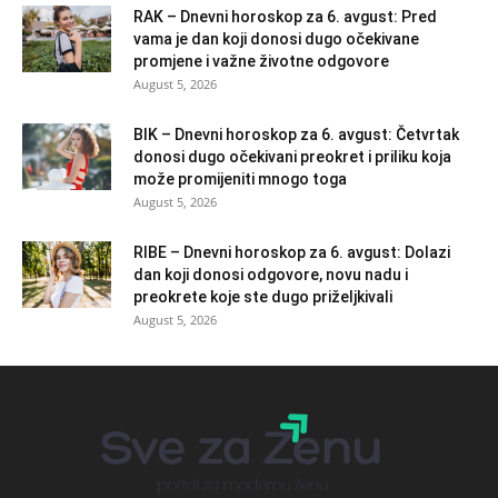
RAK – Dnevni horoskop za 6. avgust: Pred
vama je dan koji donosi dugo očekivane
promjene i važne životne odgovore
August 5, 2026
BIK – Dnevni horoskop za 6. avgust: Četvrtak
donosi dugo očekivani preokret i priliku koja
može promijeniti mnogo toga
August 5, 2026
RIBE – Dnevni horoskop za 6. avgust: Dolazi
dan koji donosi odgovore, novu nadu i
preokrete koje ste dugo priželjkivali
August 5, 2026