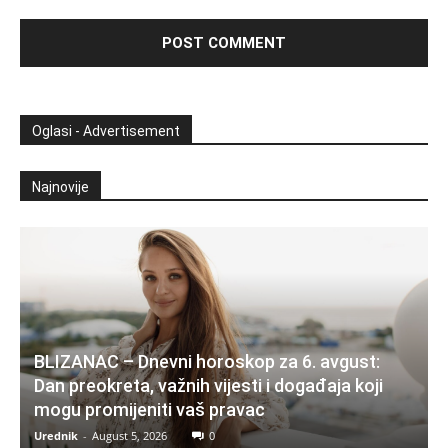
Oglasi - Advertisement
Najnovije
BLIZANAC – Dnevni horoskop za 6. avgust:
Dan preokreta, važnih vijesti i događaja koji
mogu promijeniti vaš pravac
Urednik
-
August 5, 2026
0