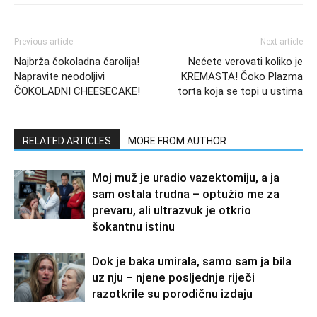
Previous article
Next article
Najbrža čokoladna čarolija!
Nećete verovati koliko je
Napravite neodoljivi
KREMASTA! Čoko Plazma
ČOKOLADNI CHEESECAKE!
torta koja se topi u ustima
RELATED ARTICLES
MORE FROM AUTHOR
Moj muž je uradio vazektomiju, a ja
sam ostala trudna – optužio me za
prevaru, ali ultrazvuk je otkrio
šokantnu istinu
Dok je baka umirala, samo sam ja bila
uz nju – njene posljednje riječi
razotkrile su porodičnu izdaju