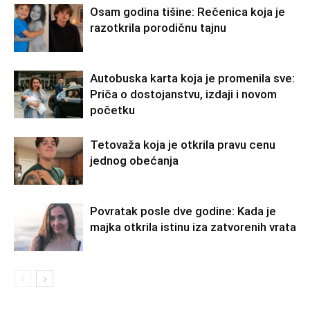
Osam godina tišine: Rečenica koja je
razotkrila porodičnu tajnu
Autobuska karta koja je promenila sve:
Priča o dostojanstvu, izdaji i novom
početku
Tetovaža koja je otkrila pravu cenu
jednog obećanja
Povratak posle dve godine: Kada je
majka otkrila istinu iza zatvorenih vrata