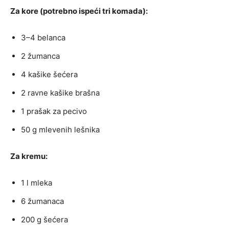
Za kore (potrebno ispeći tri komada):
3–4 belanca
2 žumanca
4 kašike šećera
2 ravne kašike brašna
1 prašak za pecivo
50 g mlevenih lešnika
Za kremu:
1 l mleka
6 žumanaca
200 g šećera