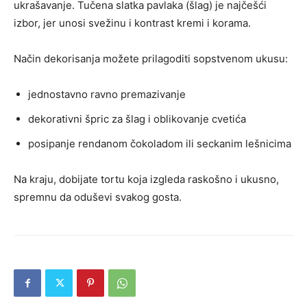
ukrašavanje. Tučena slatka pavlaka (šlag) je najčešći
izbor, jer unosi svežinu i kontrast kremi i korama.
Način dekorisanja možete prilagoditi sopstvenom ukusu:
jednostavno ravno premazivanje
dekorativni špric za šlag i oblikovanje cvetića
posipanje rendanom čokoladom ili seckanim lešnicima
Na kraju, dobijate tortu koja izgleda raskošno i ukusno,
spremnu da oduševi svakog gosta.