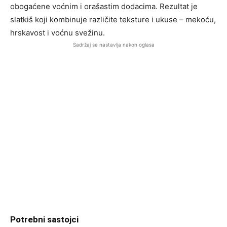
obogaćene voćnim i orašastim dodacima. Rezultat je
slatkiš koji kombinuje različite teksture i ukuse – mekoću,
hrskavost i voćnu svežinu.
Sadržaj se nastavlja nakon oglasa
Potrebni sastojci