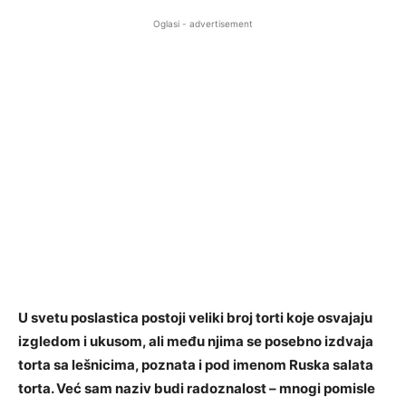
Oglasi - advertisement
U svetu poslastica postoji veliki broj torti koje osvajaju
izgledom i ukusom, ali među njima se posebno izdvaja
torta sa lešnicima, poznata i pod imenom Ruska salata
torta. Već sam naziv budi radoznalost – mnogi pomisle