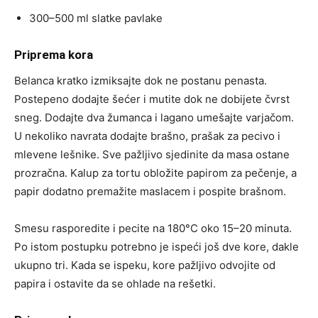
300–500 ml slatke pavlake
Priprema kora
Belanca kratko izmiksajte dok ne postanu penasta.
Postepeno dodajte šećer i mutite dok ne dobijete čvrst
sneg. Dodajte dva žumanca i lagano umešajte varjačom.
U nekoliko navrata dodajte brašno, prašak za pecivo i
mlevene lešnike. Sve pažljivo sjedinite da masa ostane
prozračna. Kalup za tortu obložite papirom za pečenje, a
papir dodatno premažite maslacem i pospite brašnom.
Smesu rasporedite i pecite na 180°C oko 15–20 minuta.
Po istom postupku potrebno je ispeći još dve kore, dakle
ukupno tri. Kada se ispeku, kore pažljivo odvojite od
papira i ostavite da se ohlade na rešetki.