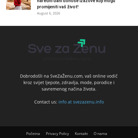
naredni dani donose izazove koji mogu
promijeniti vaš život!
August 6, 2026
Dobrodošli na SveZaŽenu.com, vaš online vodič
kroz svijet ljepote, zdravlja, mode, porodice i
savremenog načina života.
Contact us:
info at svezazenu.info
Početna
Privacy Policy
Kontakt
O nama