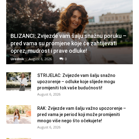
BLIZANCI: Zvijezde vam šalju snažnu poruku –
pred vama su promjene koje će zahtijevati
oprez, mudrost i prave odluke!
Urednik
-
August 6, 2026
0
STRIJELAC: Zvijezde vam šalju snažno
upozorenje – odluke koje slijede mogu
promijeniti tok vaše budućnosti!
August 6, 2026
RAK: Zvijezde vam šalju važno upozorenje –
pred vama je period koji može promijeniti
mnogo više nego što očekujete!
August 6, 2026