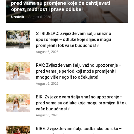
pred vama su promjene koje će zahtijevati
oprez, mudrost i prave odluke!
Urednik
-
August 6, 2026
STRIJELAC: Zvijezde vam šalju snažno
upozorenje – odluke koje slijede mogu
promijeniti tok vaše budućnosti!
August 6, 2026
RAK: Zvijezde vam šalju važno upozorenje –
pred vama je period koji može promijeniti
mnogo više nego što očekujete!
August 6, 2026
BIK: Zvijezde vam šalju snažno upozorenje –
pred vama su odluke koje mogu promijeniti tok
vaše budućnosti!
August 6, 2026
RIBE: Zvijezde vam šalju sudbinsku poruku –