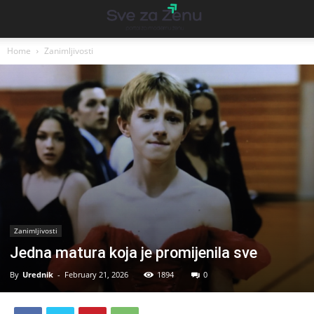
Home
Zanimljivosti
Zanimljivosti
Jedna matura koja je promijenila sve
By
Urednik
-
February 21, 2026
1894
0