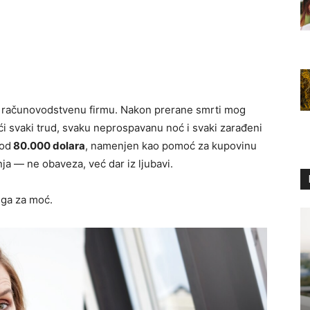
u računovodstvenu firmu. Nakon prerane smrti mog
i svaki trud, svaku neprospavanu noć i svaki zarađeni
 od
80.000 dolara
, namenjen kao pomoć za kupovinu
ja — ne obaveza, već dar iz ljubavi.
luga za moć.