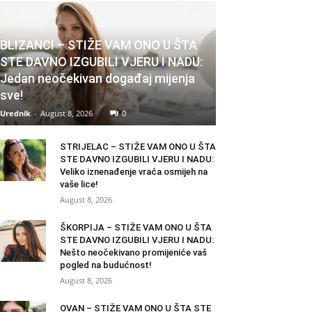
BLIZANCI – STIŽE VAM ONO U ŠTA
STE DAVNO IZGUBILI VJERU I NADU:
Jedan neočekivan događaj mijenja
sve!
Urednik
-
August 8, 2026
0
STRIJELAC – STIŽE VAM ONO U ŠTA
STE DAVNO IZGUBILI VJERU I NADU:
Veliko iznenađenje vraća osmijeh na
vaše lice!
August 8, 2026
ŠKORPIJA – STIŽE VAM ONO U ŠTA
STE DAVNO IZGUBILI VJERU I NADU:
Nešto neočekivano promijeniće vaš
pogled na budućnost!
August 8, 2026
OVAN – STIŽE VAM ONO U ŠTA STE