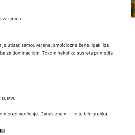
a verenica
a je utisak samouverene, ambiciozne žene. Ipak, iza
eba za dominacijom. Tokom nekoliko susreta primetila
risustvu
m pred venčanje. Danas znam — to je bila greška.
nu