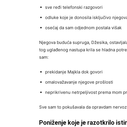
sve ređi telefonski razgovori
odluke koje je donosila isključivo njegov
osećaj da sam odjednom postala višak
Njegova buduća supruga, Džesika, ostavljal
tog uglađenog nastupa krila se hladna potr
sam:
prekidanje Majkla dok govori
omalovažavanje njegove prošlosti
neprikrivenu netrpeljivost prema mom p
Sve sam to pokušavala da opravdam nervozo
Poniženje koje je razotkrilo isti