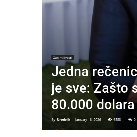
Zanimljivosti
Jedna rečenic
je sve: Zašto 
80.000 dolara
By
Urednik
-
January 18, 2026
6588
0