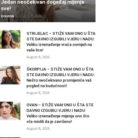
Jedan neočekivan događaj mijenja
sve!
Urednik
-
August 8, 2026
STRIJELAC – STIŽE VAM ONO U ŠTA
STE DAVNO IZGUBILI VJERU I NADU:
Veliko iznenađenje vraća osmijeh na
vaše lice!
August 8, 2026
ŠKORPIJA – STIŽE VAM ONO U ŠTA
STE DAVNO IZGUBILI VJERU I NADU:
Nešto neočekivano promijeniće vaš
pogled na budućnost!
August 8, 2026
OVAN – STIŽE VAM ONO U ŠTA STE
DAVNO IZGUBILI VJERU I NADU:
Veliko iznenađenje mijenja ono što
ste mislili da je završeno!
August 8, 2026