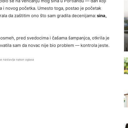
odio se na venčanju mog sina u Portlandu — dan koji
tva i novog početka. Umesto toga, postao je početak
rala da zaštitim ono što sam gradila decenijama:
sina,
osmeh, pred svedocima i čašama šampanjca, otkrila je
hvatila sam da novac nije bio problem — kontrola jeste.
se nastavlja nakon oglasa