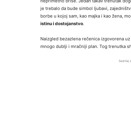
neprimetno briše. Jedan takav trenutak dog
je trebalo da bude simbol ljubavi, zajedniš
borbe u kojoj sam, kao majka i kao žena, mo
istinu i dostojanstvo
.
Naizgled bezazlena rečenica izgovorena uz 
mnogo dublji i mračniji plan. Tog trenutka s
Sadržaj 