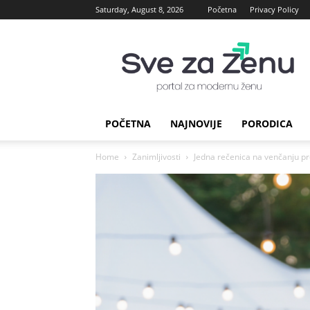
Saturday, August 8, 2026
Početna
Privacy Policy
sve
za
Zenu
POČETNA
NAJNOVIJE
PORODICA
Home
Zanimljivosti
Jedna rečenica na venčanju pro