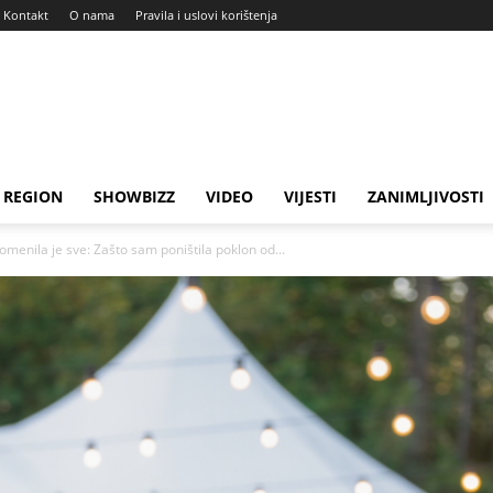
Kontakt
O nama
Pravila i uslovi korištenja
REGION
SHOWBIZZ
VIDEO
VIJESTI
ZANIMLJIVOSTI
menila je sve: Zašto sam poništila poklon od...