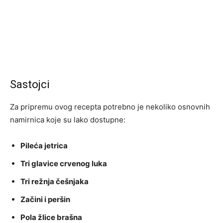
Sastojci
Za pripremu ovog recepta potrebno je nekoliko osnovnih
namirnica koje su lako dostupne:
Pileća jetrica
Tri glavice crvenog luka
Tri režnja češnjaka
Začini i peršin
Pola žlice brašna