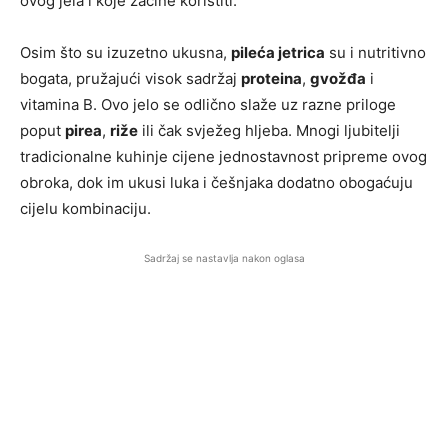
ovog jela i koje začine koristiti.
Osim što su izuzetno ukusna,
pileća jetrica
su i nutritivno
bogata, pružajući visok sadržaj
proteina
,
gvožđa
i
vitamina B. Ovo jelo se odlično slaže uz razne priloge
poput
pirea
,
riže
ili čak svježeg hljeba. Mnogi ljubitelji
tradicionalne kuhinje cijene jednostavnost pripreme ovog
obroka, dok im ukusi luka i češnjaka dodatno obogaćuju
cijelu kombinaciju.
Sadržaj se nastavlja nakon oglasa