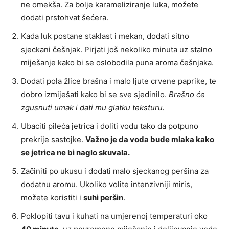
ne omekša. Za bolje karameliziranje luka, možete
dodati prstohvat šećera.
Kada luk postane staklast i mekan, dodati sitno
sjeckani češnjak. Pirjati još nekoliko minuta uz stalno
miješanje kako bi se oslobodila puna aroma češnjaka.
Dodati pola žlice brašna i malo ljute crvene paprike, te
dobro izmiješati kako bi se sve sjedinilo.
Brašno će
zgusnuti umak i dati mu glatku teksturu.
Ubaciti pileća jetrica i doliti vodu tako da potpuno
prekrije sastojke.
Važno je da voda bude mlaka kako
se jetrica ne bi naglo skuvala.
Začiniti po ukusu i dodati malo sjeckanog peršina za
dodatnu aromu. Ukoliko volite intenzivniji miris,
možete koristiti i
suhi peršin
.
Poklopiti tavu i kuhati na umjerenoj temperaturi oko