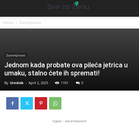
Home
Zanimljivosti
Zanimljivosti
Jednom kada probate ova pileća jetrica u
umaku, stalno ćete ih spremati!
By
Urednik
-
April 2, 2025
1101
0
Oglasi - advertisement