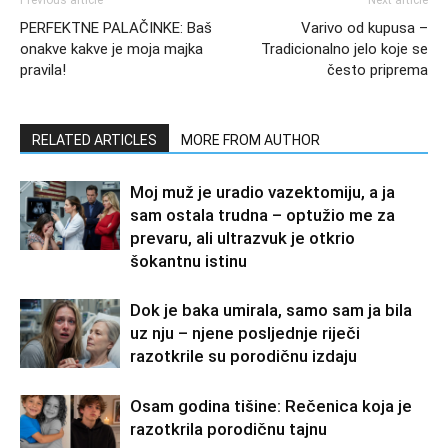
Previous article
Next article
PERFEKTNE PALAČINKE: Baš
Varivo od kupusa –
onakve kakve je moja majka
Tradicionalno jelo koje se
pravila!
često priprema
RELATED ARTICLES
MORE FROM AUTHOR
Moj muž je uradio vazektomiju, a ja
sam ostala trudna – optužio me za
prevaru, ali ultrazvuk je otkrio
šokantnu istinu
Dok je baka umirala, samo sam ja bila
uz nju – njene posljednje riječi
razotkrile su porodičnu izdaju
Osam godina tišine: Rečenica koja je
razotkrila porodičnu tajnu