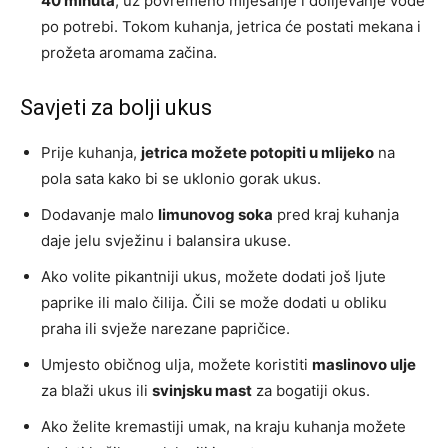
40 minuta
, uz povremeno miješanje i dolijevanje vode
po potrebi. Tokom kuhanja, jetrica će postati mekana i
prožeta aromama začina.
Savjeti za bolji ukus
Prije kuhanja,
jetrica možete potopiti u mlijeko
na
pola sata kako bi se uklonio gorak ukus.
Dodavanje malo
limunovog soka
pred kraj kuhanja
daje jelu svježinu i balansira ukuse.
Ako volite pikantniji ukus, možete dodati još ljute
paprike ili malo čilija. Čili se može dodati u obliku
praha ili svježe narezane papričice.
Umjesto običnog ulja, možete koristiti
maslinovo ulje
za blaži ukus ili
svinjsku mast
za bogatiji okus.
Ako želite kremastiji umak, na kraju kuhanja možete