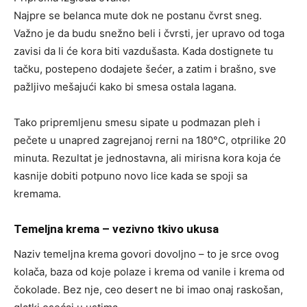
Najpre se belanca mute dok ne postanu čvrst sneg.
Važno je da budu snežno beli i čvrsti, jer upravo od toga
zavisi da li će kora biti vazdušasta. Kada dostignete tu
tačku, postepeno dodajete šećer, a zatim i brašno, sve
pažljivo mešajući kako bi smesa ostala lagana.
Tako pripremljenu smesu sipate u podmazan pleh i
pečete u unapred zagrejanoj rerni na 180°C, otprilike 20
minuta. Rezultat je jednostavna, ali mirisna kora koja će
kasnije dobiti potpuno novo lice kada se spoji sa
kremama.
Temeljna krema – vezivno tkivo ukusa
Naziv temeljna krema govori dovoljno – to je srce ovog
kolača, baza od koje polaze i krema od vanile i krema od
čokolade. Bez nje, ceo desert ne bi imao onaj raskošan,