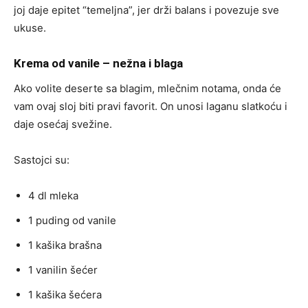
joj daje epitet “temeljna”, jer drži balans i povezuje sve
ukuse.
Krema od vanile – nežna i blaga
Ako volite deserte sa blagim, mlečnim notama, onda će
vam ovaj sloj biti pravi favorit. On unosi laganu slatkoću i
daje osećaj svežine.
Sastojci su:
4 dl mleka
1 puding od vanile
1 kašika brašna
1 vanilin šećer
1 kašika šećera