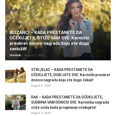
BLIZANCI – KADA PRESTANETE DA
OČEKUJETE, STIŽE VAM SVE: Karmički
preokret donosi nagradu koju ste dugo
zaslužili!
Urednik
-
August 9, 2026
STRIJELAC – KADA PRESTANETE DA
OČEKUJETE, DOBIJATE SVE: Karmički preokret
donosi nagradu koju ste dugo čekali!
August 9, 2026
RAK – KADA PRESTANETE DA OČEKUJETE,
SUDBINA VAM DONOSI SVE: Karmička nagrada
stiže onda kada je najmanje očekujete!
August 9, 2026