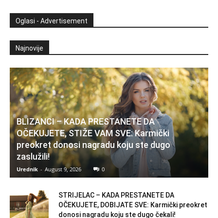
Oglasi - Advertisement
Najnovije
BLIZANCI – KADA PRESTANETE DA
OČEKUJETE, STIŽE VAM SVE: Karmički
preokret donosi nagradu koju ste dugo
zaslužili!
Urednik
-
August 9, 2026
0
STRIJELAC – KADA PRESTANETE DA
OČEKUJETE, DOBIJATE SVE: Karmički preokret
donosi nagradu koju ste dugo čekali!