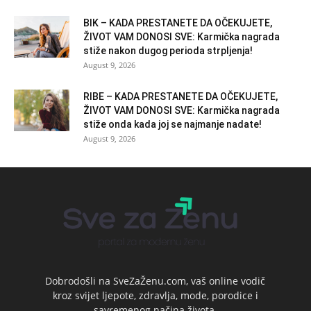
BIK – KADA PRESTANETE DA OČEKUJETE,
ŽIVOT VAM DONOSI SVE: Karmička nagrada
stiže nakon dugog perioda strpljenja!
August 9, 2026
RIBE – KADA PRESTANETE DA OČEKUJETE,
ŽIVOT VAM DONOSI SVE: Karmička nagrada
stiže onda kada joj se najmanje nadate!
August 9, 2026
Dobrodošli na SveZaŽenu.com, vaš online vodič
kroz svijet ljepote, zdravlja, mode, porodice i
savremenog načina života.