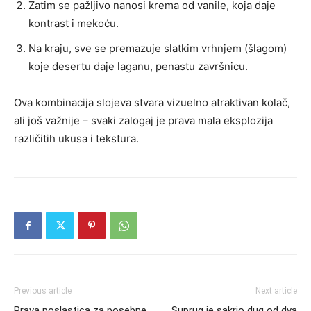
Zatim se pažljivo nanosi krema od vanile, koja daje
kontrast i mekoću.
Na kraju, sve se premazuje slatkim vrhnjem (šlagom)
koje desertu daje laganu, penastu završnicu.
Ova kombinacija slojeva stvara vizuelno atraktivan kolač,
ali još važnije – svaki zalogaj je prava mala eksplozija
različitih ukusa i tekstura.
Previous article
Next article
Prava poslastica za posebne
Suprug je sakrio dug od dva