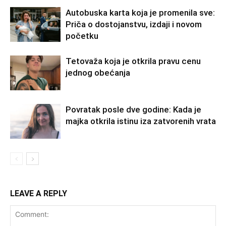
Autobuska karta koja je promenila sve:
Priča o dostojanstvu, izdaji i novom
početku
Tetovaža koja je otkrila pravu cenu
jednog obećanja
Povratak posle dve godine: Kada je
majka otkrila istinu iza zatvorenih vrata
LEAVE A REPLY