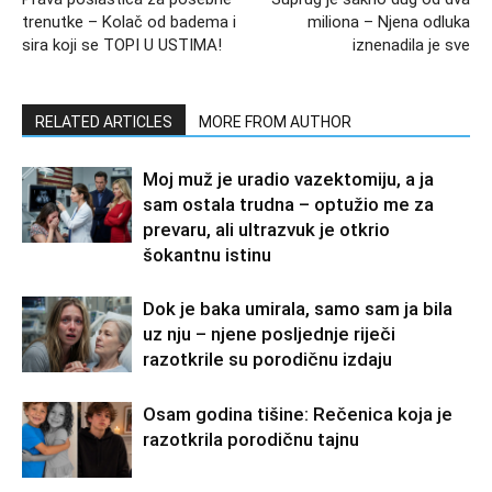
trenutke – Kolač od badema i
miliona – Njena odluka
sira koji se TOPI U USTIMA!
iznenadila je sve
RELATED ARTICLES
MORE FROM AUTHOR
Moj muž je uradio vazektomiju, a ja
sam ostala trudna – optužio me za
prevaru, ali ultrazvuk je otkrio
šokantnu istinu
Dok je baka umirala, samo sam ja bila
uz nju – njene posljednje riječi
razotkrile su porodičnu izdaju
Osam godina tišine: Rečenica koja je
razotkrila porodičnu tajnu