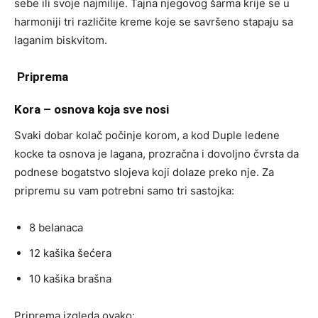
sebe ili svoje najmilije. Tajna njegovog šarma krije se u
harmoniji tri različite kreme koje se savršeno stapaju sa
laganim biskvitom.
Priprema
Kora – osnova koja sve nosi
Svaki dobar kolač počinje korom, a kod Duple ledene
kocke ta osnova je lagana, prozračna i dovoljno čvrsta da
podnese bogatstvo slojeva koji dolaze preko nje. Za
pripremu su vam potrebni samo tri sastojka:
8 belanaca
12 kašika šećera
10 kašika brašna
Priprema izgleda ovako: