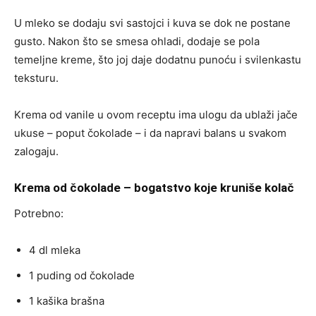
U mleko se dodaju svi sastojci i kuva se dok ne postane
gusto. Nakon što se smesa ohladi, dodaje se pola
temeljne kreme, što joj daje dodatnu punoću i svilenkastu
teksturu.
Krema od vanile u ovom receptu ima ulogu da ublaži jače
ukuse – poput čokolade – i da napravi balans u svakom
zalogaju.
Krema od čokolade – bogatstvo koje kruniše kolač
Potrebno:
4 dl mleka
1 puding od čokolade
1 kašika brašna