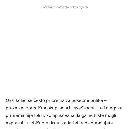
Sadržaj se nastavlja nakon oglasa
Ovaj kolač se često priprema za posebne prilike –
praznike, porodična okupljanja ili svečanosti – ali njegova
priprema nije toliko komplikovana da ga ne biste mogli
napraviti i u običnom danu, kada želite da obradujete