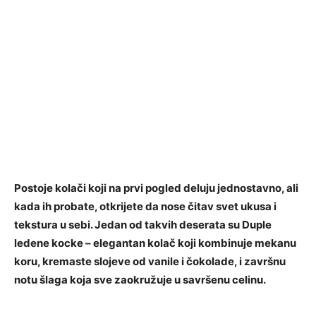
Postoje kolači koji na prvi pogled deluju jednostavno, ali
kada ih probate, otkrijete da nose čitav svet ukusa i
tekstura u sebi. Jedan od takvih deserata su Duple
ledene kocke – elegantan kolač koji kombinuje mekanu
koru, kremaste slojeve od vanile i čokolade, i završnu
notu šlaga koja sve zaokružuje u savršenu celinu.