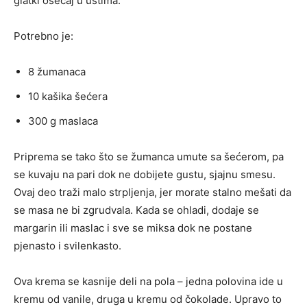
glatki osećaj u ustima.
Potrebno je:
8 žumanaca
10 kašika šećera
300 g maslaca
Priprema se tako što se žumanca umute sa šećerom, pa
se kuvaju na pari dok ne dobijete gustu, sjajnu smesu.
Ovaj deo traži malo strpljenja, jer morate stalno mešati da
se masa ne bi zgrudvala. Kada se ohladi, dodaje se
margarin ili maslac i sve se miksa dok ne postane
pjenasto i svilenkasto.
Ova krema se kasnije deli na pola – jedna polovina ide u
kremu od vanile, druga u kremu od čokolade. Upravo to