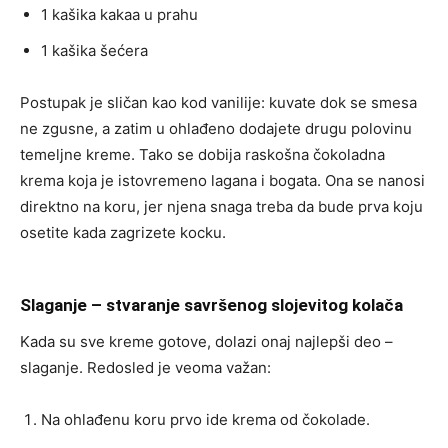
1 kašika kakaa u prahu
1 kašika šećera
Postupak je sličan kao kod vanilije: kuvate dok se smesa
ne zgusne, a zatim u ohlađeno dodajete drugu polovinu
temeljne kreme. Tako se dobija raskošna čokoladna
krema koja je istovremeno lagana i bogata. Ona se nanosi
direktno na koru, jer njena snaga treba da bude prva koju
osetite kada zagrizete kocku.
Slaganje – stvaranje savršenog slojevitog kolača
Kada su sve kreme gotove, dolazi onaj najlepši deo –
slaganje. Redosled je veoma važan:
Na ohlađenu koru prvo ide krema od čokolade.