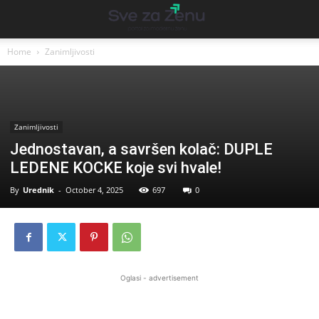
Home
Zanimljivosti
Zanimljivosti
Jednostavan, a savršen kolač: DUPLE
LEDENE KOCKE koje svi hvale!
By
Urednik
-
October 4, 2025
697
0
Oglasi - advertisement