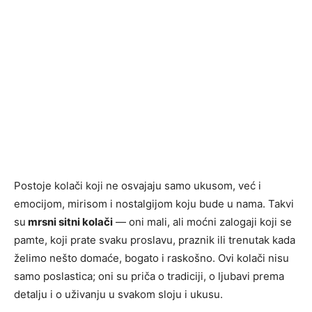
Postoje kolači koji ne osvajaju samo ukusom, već i
emocijom, mirisom i nostalgijom koju bude u nama. Takvi
su
mrsni sitni kolači
— oni mali, ali moćni zalogaji koji se
pamte, koji prate svaku proslavu, praznik ili trenutak kada
želimo nešto domaće, bogato i raskošno. Ovi kolači nisu
samo poslastica; oni su priča o tradiciji, o ljubavi prema
detalju i o uživanju u svakom sloju i ukusu.