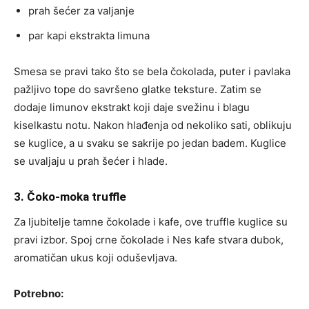
prah šećer za valjanje
par kapi ekstrakta limuna
Smesa se pravi tako što se bela čokolada, puter i pavlaka
pažljivo tope do savršeno glatke teksture. Zatim se
dodaje limunov ekstrakt koji daje svežinu i blagu
kiselkastu notu. Nakon hlađenja od nekoliko sati, oblikuju
se kuglice, a u svaku se sakrije po jedan badem. Kuglice
se uvaljaju u prah šećer i hlade.
3. Čoko-moka truffle
Za ljubitelje tamne čokolade i kafe, ove truffle kuglice su
pravi izbor. Spoj crne čokolade i Nes kafe stvara dubok,
aromatičan ukus koji oduševljava.
Potrebno: