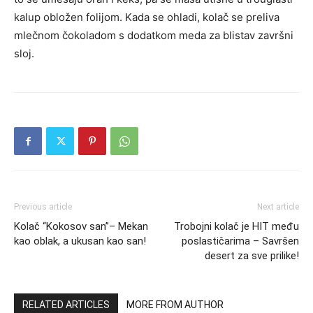
kalup obložen folijom. Kada se ohladi, kolač se preliva
mlečnom čokoladom s dodatkom meda za blistav završni
sloj.
Previous article
Next article
Kolač “Kokosov san”– Mekan
Trobojni kolač je HIT među
kao oblak, a ukusan kao san!
poslastičarima – Savršen
desert za sve prilike!
RELATED ARTICLES
MORE FROM AUTHOR