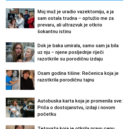
Moj muž je uradio vazektomiju, a ja
sam ostala trudna – optužio me za
prevaru, ali ultrazvuk je otkrio
šokantnu istinu
Dok je baka umirala, samo sam ja bila
uz nju – njene posljednje riječi
razotkrile su porodičnu izdaju
Osam godina tišine: Rečenica koja je
razotkrila porodičnu tajnu
Autobuska karta koja je promenila sve:
Priča o dostojanstvu, izdaji i novom
početku
Tetovaža koja je otkrila pravu cenu