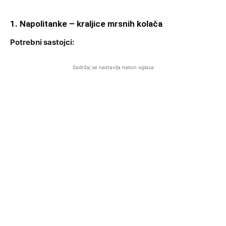
1. Napolitanke – kraljice mrsnih kolača
Potrebni sastojci:
Sadržaj se nastavlja nakon oglasa