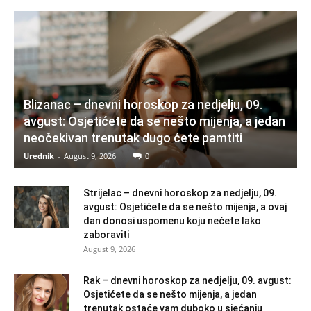
Blizanac – dnevni horoskop za nedjelju, 09.
avgust: Osjetićete da se nešto mijenja, a jedan
neočekivan trenutak dugo ćete pamtiti
Urednik
-
August 9, 2026
0
Strijelac – dnevni horoskop za nedjelju, 09.
avgust: Osjetićete da se nešto mijenja, a ovaj
dan donosi uspomenu koju nećete lako
zaboraviti
August 9, 2026
Rak – dnevni horoskop za nedjelju, 09. avgust:
Osjetićete da se nešto mijenja, a jedan
trenutak ostaće vam duboko u sjećanju