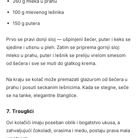
260 g mleka u prahu
100 g mlevenog lešnika
150 g putera
Prvo se pravi donji sloj — ušpinjeni šećer, puter i keks se
sjedine i utisnu u pleh. Zatim se priprema gornji sloj:
mleko u prahu, puter i lešnik se preliju vrelom smesom
od šećera i sve se muti do glatkog krema.
Na kraju se kolač može premazati glazurom od šećera u
prahu i posuti seckanim lešnicima. Kada se stegne, seče
se na tanke, elegantne štanglice.
7. Trouglići
Ovi kolačići imaju poseban oblik i bogatstvo ukusa, a
zahvaljujući čokoladi, orasima i medu, postaju prava mala