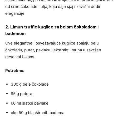
od crne čokolade i ulja, koja daje sjaj i završni dodir
elegancije.
2. Limun truffle kuglice sa belom čokoladom i
bademom
Ove elegantne i osvežavajuće kuglice spajaju belu
čokoladu, puter, pavlaku i ekstrakt limuna u savršen
desertni balans.
Potrebno:
300 g bele čokolade
95 g putera
60 ml slatke pavlake
oko 50 g blanširanih badema