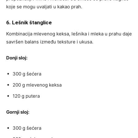
koje se mogu uvaljati u kakao prah.
6. Lešnik štanglice
Kombinacija mlevenog keksa, lešnika i mleka u prahu daje
savršen balans između teksture i ukusa.
Donji sloj:
300 g šećera
200 g mlevenog keksa
120 g putera
Gornji sloj:
300 g šećera