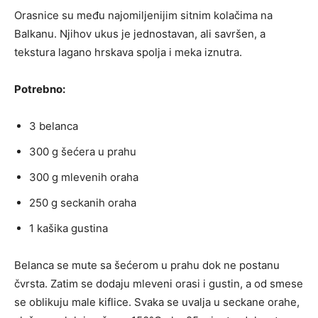
Orasnice su među najomiljenijim sitnim kolačima na
Balkanu. Njihov ukus je jednostavan, ali savršen, a
tekstura lagano hrskava spolja i meka iznutra.
Potrebno:
3 belanca
300 g šećera u prahu
300 g mlevenih oraha
250 g seckanih oraha
1 kašika gustina
Belanca se mute sa šećerom u prahu dok ne postanu
čvrsta. Zatim se dodaju mleveni orasi i gustin, a od smese
se oblikuju male kiflice. Svaka se uvalja u seckane orahe,