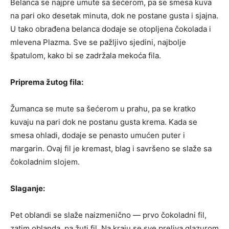
Belanca se najpre umute sa šećerom, pa se smesa kuva
na pari oko desetak minuta, dok ne postane gusta i sjajna.
U tako obrađena belanca dodaje se otopljena čokolada i
mlevena Plazma. Sve se pažljivo sjedini, najbolje
špatulom, kako bi se zadržala mekoća fila.
Priprema žutog fila:
Žumanca se mute sa šećerom u prahu, pa se kratko
kuvaju na pari dok ne postanu gusta krema. Kada se
smesa ohladi, dodaje se penasto umućen puter i
margarin. Ovaj fil je kremast, blag i savršeno se slaže sa
čokoladnim slojem.
Slaganje:
Pet oblandi se slaže naizmenično — prvo čokoladni fil,
zatim oblanda, pa žuti fil. Na kraju se sve preliva glazurom