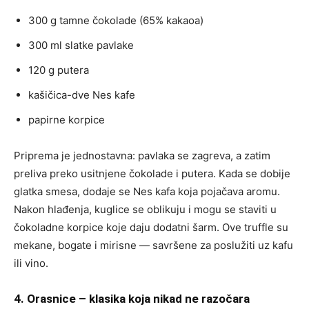
300 g tamne čokolade (65% kakaoa)
300 ml slatke pavlake
120 g putera
kašičica-dve Nes kafe
papirne korpice
Priprema je jednostavna: pavlaka se zagreva, a zatim
preliva preko usitnjene čokolade i putera. Kada se dobije
glatka smesa, dodaje se Nes kafa koja pojačava aromu.
Nakon hlađenja, kuglice se oblikuju i mogu se staviti u
čokoladne korpice koje daju dodatni šarm. Ove truffle su
mekane, bogate i mirisne — savršene za poslužiti uz kafu
ili vino.
4. Orasnice – klasika koja nikad ne razočara