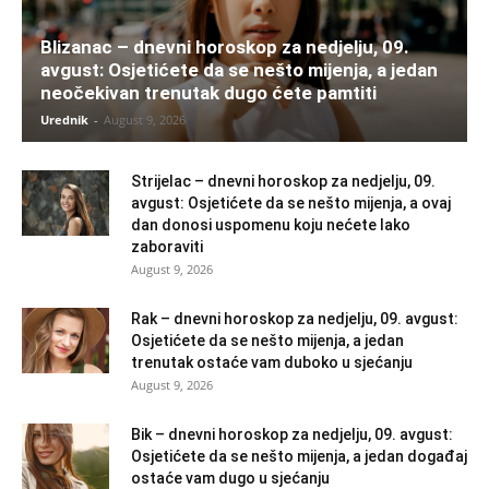
Blizanac – dnevni horoskop za nedjelju, 09.
avgust: Osjetićete da se nešto mijenja, a jedan
neočekivan trenutak dugo ćete pamtiti
Urednik
-
August 9, 2026
Strijelac – dnevni horoskop za nedjelju, 09.
avgust: Osjetićete da se nešto mijenja, a ovaj
dan donosi uspomenu koju nećete lako
zaboraviti
August 9, 2026
Rak – dnevni horoskop za nedjelju, 09. avgust:
Osjetićete da se nešto mijenja, a jedan
trenutak ostaće vam duboko u sjećanju
August 9, 2026
Bik – dnevni horoskop za nedjelju, 09. avgust:
Osjetićete da se nešto mijenja, a jedan događaj
ostaće vam dugo u sjećanju