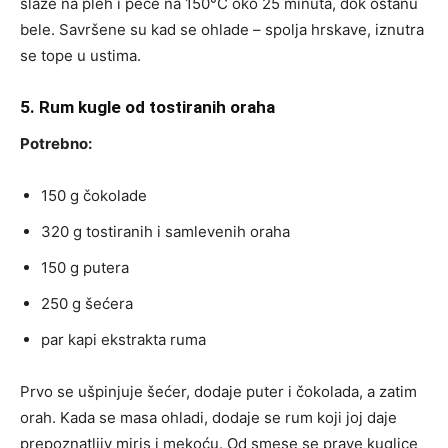
slaže na pleh i peče na 150°C oko 25 minuta, dok ostanu
bele. Savršene su kad se ohlade – spolja hrskave, iznutra
se tope u ustima.
5. Rum kugle od tostiranih oraha
Potrebno:
150 g čokolade
320 g tostiranih i samlevenih oraha
150 g putera
250 g šećera
par kapi ekstrakta ruma
Prvo se ušpinjuje šećer, dodaje puter i čokolada, a zatim
orah. Kada se masa ohladi, dodaje se rum koji joj daje
prepoznatljiv miris i mekoću. Od smese se prave kuglice