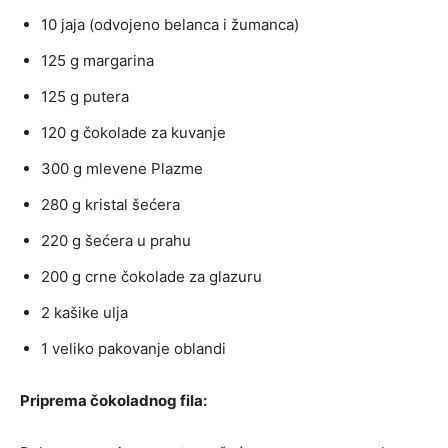
10 jaja (odvojeno belanca i žumanca)
125 g margarina
125 g putera
120 g čokolade za kuvanje
300 g mlevene Plazme
280 g kristal šećera
220 g šećera u prahu
200 g crne čokolade za glazuru
2 kašike ulja
1 veliko pakovanje oblandi
Priprema čokoladnog fila: