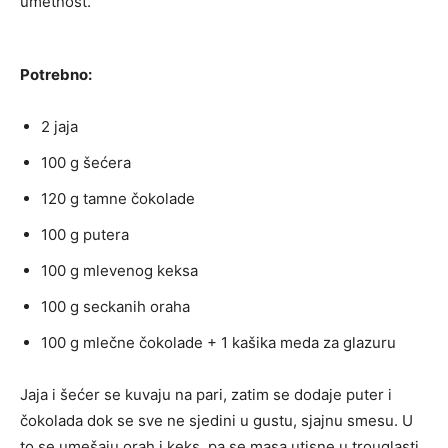
umetnost.
Potrebno:
2 jaja
100 g šećera
120 g tamne čokolade
100 g putera
100 g mlevenog keksa
100 g seckanih oraha
100 g mlečne čokolade + 1 kašika meda za glazuru
Jaja i šećer se kuvaju na pari, zatim se dodaje puter i
čokolada dok se sve ne sjedini u gustu, sjajnu smesu. U
to se umešaju orah i keks, pa se masa utisne u trouglasti