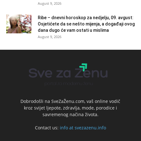
August 9, 2026
Ribe – dnevni horoskop za nedjelju, 09. avgust:
Osjetićete da se nešto mijenja, a događaji ovog
dana dugo će vam ostati u mislima
August 9, 2026
Dobrodošli na SveZaŽenu.com, vaš online vodič
kroz svijet ljepote, zdravlja, mode, porodice i
savremenog načina života.
Contact us:
info at svezazenu.info