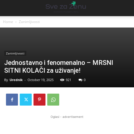
Home
Zanimljivosti
Zanimljivosti
Jednostavno i fenomenalno – MRSNI
SITNI KOLAČI za uživanje!
By
Urednik
-
October 19, 2025
921
0
Oglasi - advertisement