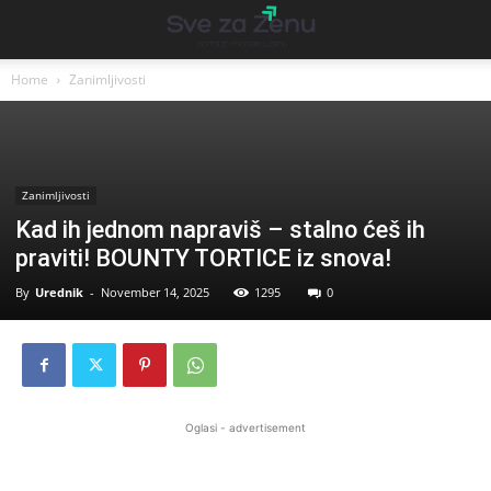
Home
Zanimljivosti
Zanimljivosti
Kad ih jednom napraviš – stalno ćeš ih
praviti! BOUNTY TORTICE iz snova!
By
Urednik
-
November 14, 2025
1295
0
Oglasi - advertisement