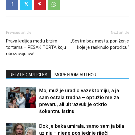
Previous article
Next article
Prava kraljica među brzim
„Sestra bez mesta: poniženje
tortama – PESAK TORTA koju
koje je raskinulo porodicu“
obožavaju svi!
RELATED ARTICLES
MORE FROM AUTHOR
Moj muž je uradio vazektomiju, a ja
sam ostala trudna – optužio me za
prevaru, ali ultrazvuk je otkrio
šokantnu istinu
Dok je baka umirala, samo sam ja bila
uz nju – njene posljednje riječi