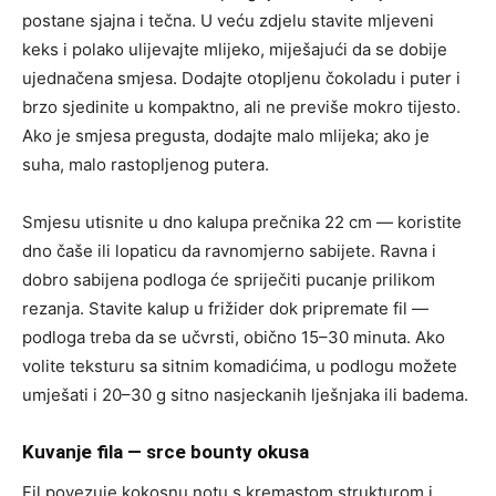
postane sjajna i tečna. U veću zdjelu stavite mljeveni
keks i polako ulijevajte mlijeko, miješajući da se dobije
ujednačena smjesa. Dodajte otopljenu čokoladu i puter i
brzo sjedinite u kompaktno, ali ne previše mokro tijesto.
Ako je smjesa pregusta, dodajte malo mlijeka; ako je
suha, malo rastopljenog putera.
Smjesu utisnite u dno kalupa prečnika 22 cm — koristite
dno čaše ili lopaticu da ravnomjerno sabijete. Ravna i
dobro sabijena podloga će spriječiti pucanje prilikom
rezanja. Stavite kalup u frižider dok pripremate fil —
podloga treba da se učvrsti, obično 15–30 minuta. Ako
volite teksturu sa sitnim komadićima, u podlogu možete
umješati i 20–30 g sitno nasjeckanih lješnjaka ili badema.
Kuvanje fila — srce bounty okusa
Fil povezuje kokosnu notu s kremastom strukturom i