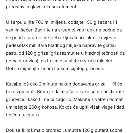
predstavlja glavni ukusni element.
U šerpu ulijte 700 ml mlijeka, dodajte 150 g šećera i 1
vanilin šećer. Zagrijte na srednjoj vatri dok ne počne da
se podiže para — ne treba ključati prejako. U dvjesto
pedesetak mililitara hladnog mlijeka napravite glatku
pastu od 120 g griza (griz razmutite u hladnoj tečnosti da
nema grudvica), pa tu smjesu ulijte u vruće mlijeko.
Dobro miješajte žicom tijekom cijelog procesa.
Kuvajte još oko 2 minute nakon dodavanja griza — fil će
brzo zgusnuti. Bitno je da miješate kako se ne bi stvorile
grudvice i kako fil ne bi zagorio. Maknite s vatre i odmah
umiješajte 200 g kokosa. Kokos će upiti višak vlage i dati
tipičnu teksturu.
Dok se fil još malo prohladi, umutite 120 g putera sobne