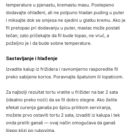
temperature u pjenastu, kremastu masu. Postepeno
dodavajte ohlađeni, ali ne potpuno hladan puding u puter
i miksajte dok se smjesa ne sjedini u glatku kremu. Ako je
fil pretopao pri dodavanju u puter, maslac može postati
tečan; zato pričekajte da fil bude topao, ne vruć, a
poželjno je i da bude sobne temperature.
Sastavljanje i hlađenje
Izvadite kalup iz frižidera i ravnomjerno rasporedite fil
preko sabijene korice. Poravnajte špatulom ili lopaticom.
Za najbolji rezultat tortu vratite u frižider na bar 2 sata
(idealno preko noći) da se fil dobro stegne. Ako želite
efekat curenja ganaša po špicu prilikom serviranja,
možete prvo ostaviti tortu 2 sata, izvaditi iz kalupa i tek
onda preliti ganaš — ovaj način omogućava da ganaš
lijepo klizi po rubovima.