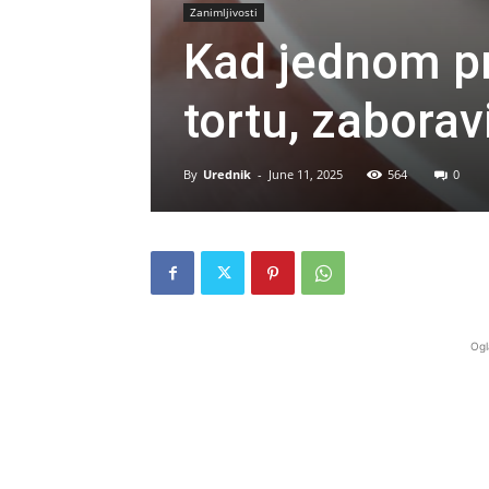
Zanimljivosti
Kad jednom p
tortu, zaborav
By
Urednik
-
June 11, 2025
564
0
Ogl