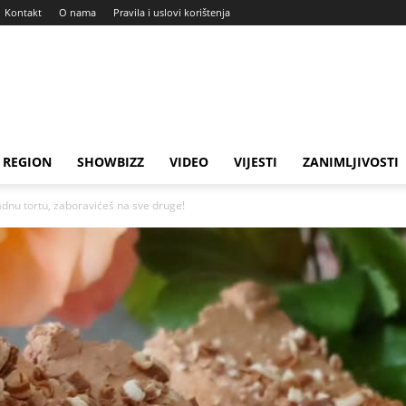
Kontakt
O nama
Pravila i uslovi korištenja
REGION
SHOWBIZZ
VIDEO
VIJESTI
ZANIMLJIVOSTI
dnu tortu, zaboravićeš na sve druge!