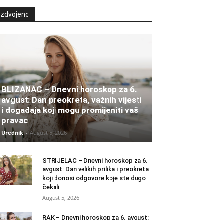
Izdvojeno
BLIZANAC – Dnevni horoskop za 6.
avgust: Dan preokreta, važnih vijesti
i događaja koji mogu promijeniti vaš
pravac
Urednik
-
August 5, 2026
STRIJELAC – Dnevni horoskop za 6.
avgust: Dan velikih prilika i preokreta
koji donosi odgovore koje ste dugo
čekali
August 5, 2026
RAK – Dnevni horoskop za 6. avgust: