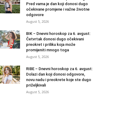
Pred vama je dan koji donosi dugo
očekivane promjene i važne životne
odgovore
August 5, 2026
BIK – Dnevni horoskop za 6. avgust:
Četvrtak donosi dugo očekivani
preokret i priliku koja može
promijeniti mnogo toga
August 5, 2026
RIBE – Dnevni horoskop za 6. avgust:
Dolazi dan koji donosi odgovore,
novu nadu i preokrete koje ste dugo
priželjkivali
August 5, 2026