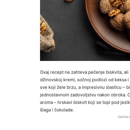
Ovaj recept ne zahteva pečenje biskvita, ali
džinovskoj kremi, sočnoj podlozi od keksa i 
sve koji žele brzu, a impresivnu slasticu – b
jednostavnom zadovoljstvu nakon obroka. Ono
aroma – hrskavi biskvit koji se topi pod je
šlaga i čokolade.
Sadržaj 