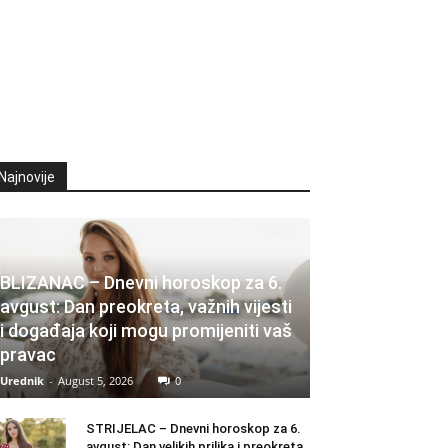
Najnovije
BLIZANAC – Dnevni horoskop za 6.
avgust: Dan preokreta, važnih vijesti
i događaja koji mogu promijeniti vaš
pravac
Urednik
-
August 5, 2026
0
STRIJELAC – Dnevni horoskop za 6.
avgust: Dan velikih prilika i preokreta