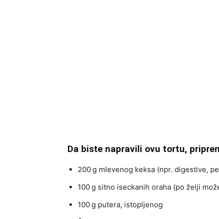
Da biste napravili ovu tortu, pripre
200 g mlevenog keksa (npr. digestive, pe
100 g sitno iseckanih oraha (po želji mo
100 g putera, istopljenog