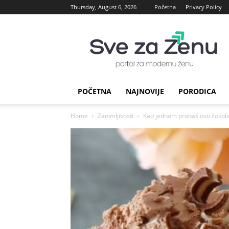
Thursday, August 6, 2026
Početna
Privacy Policy
sve
za
Zenu
POČETNA
NAJNOVIJE
PORODICA
Home
Zanimljivosti
Kad jednom probaš ovu čokola