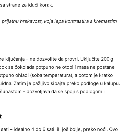
sa strane za idući korak.
e prijatnu hrskavost, koja lepa kontrastira s kremastim
e ključanja – ne dozvolite da provri. Uključite 200 g
dok se čokolada potpuno ne otopi i masa ne postane
otpuno ohladi (soba temperatura), a potom je kratko
luidna. Zatim je pažljivo sipajte preko podloge u kalupu.
ršunastom – dozvoljava da se spoji s podlogom i
t
sati – idealno 4 do 6 sati, ili još bolje, preko noći. Ovo