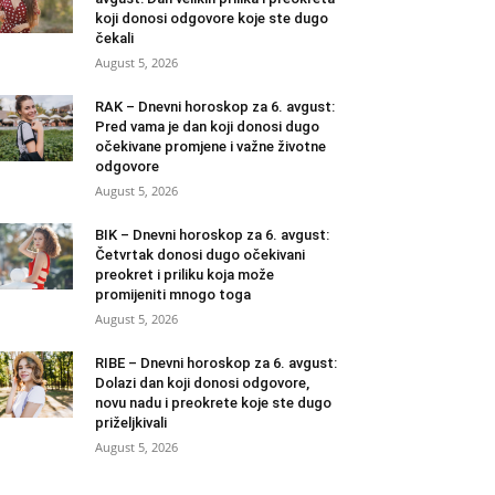
koji donosi odgovore koje ste dugo
čekali
August 5, 2026
RAK – Dnevni horoskop za 6. avgust:
Pred vama je dan koji donosi dugo
očekivane promjene i važne životne
odgovore
August 5, 2026
BIK – Dnevni horoskop za 6. avgust:
Četvrtak donosi dugo očekivani
preokret i priliku koja može
promijeniti mnogo toga
August 5, 2026
RIBE – Dnevni horoskop za 6. avgust:
Dolazi dan koji donosi odgovore,
novu nadu i preokrete koje ste dugo
priželjkivali
August 5, 2026