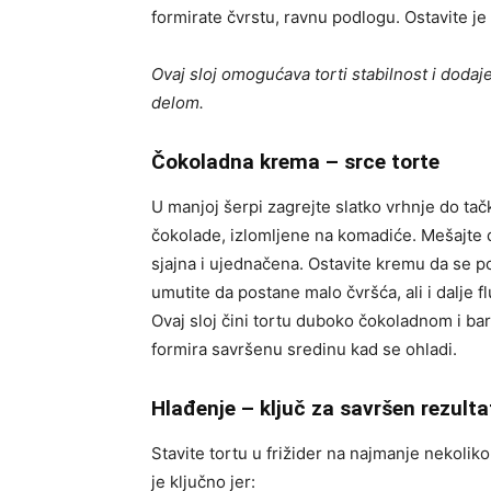
formirate čvrstu, ravnu podlogu. Ostavite je 
Ovaj sloj omogućava torti stabilnost i dodaj
delom.
Čokoladna krema – srce torte
U manjoj šerpi zagrejte slatko vrhnje do tačk
čokolade, izlomljene na komadiće. Mešajte 
sjajna i ujednačena. Ostavite kremu da se p
umutite da postane malo čvršća, ali i dalje f
Ovaj sloj čini tortu duboko čokoladnom i ba
formira savršenu sredinu kad se ohladi.
Hlađenje – ključ za savršen rezulta
Stavite tortu u frižider na najmanje nekoliko 
je ključno jer: