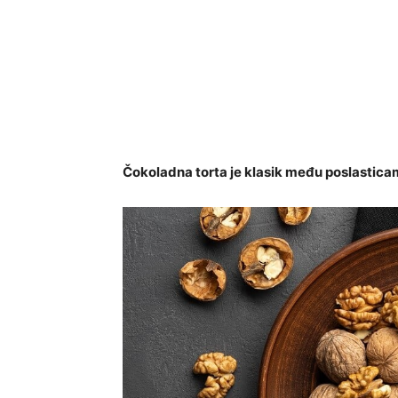
Čokoladna torta je klasik među poslasticam