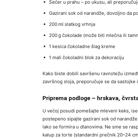
Šećer u prahu – po ukusu, ali preporuču
Gazirani sok od narandže, dovoljno da 
200 ml slatkog vrhnja
200 g čokolade (može biti mlečna ili tam
1 kesica čokoladne šlag kreme
1 mali čokoladni blok za dekoraciju
Kako biste dobili savršenu ravnotežu izmeđ
završnog sloja, preporučuje se da sastojke
Priprema podloge – hrskava, čvrst
U većoj posudi pomešajte mleveni keks, isek
postepeno sipajte gazirani sok od narandže
lako se formira u dlanovima. Ne sme se raspa
kalup za torte (standardni prečnik 20–24 cm