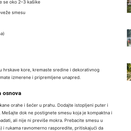
je se oko 2–3 kašike
poveže smesu
na)
u hrskave kore, kremaste sredine i dekorativnog
 imate izmerene i pripremljene unapred.
a osnova
ane orahe i šećer u prahu. Dodajte istopljeni puter i
. Mešajte dok ne postignete smesu koja je kompaktna i
dati, ali nije ni previše mokra. Prebacite smesu u
) i rukama ravnomerno rasporedite, pritiskajući da