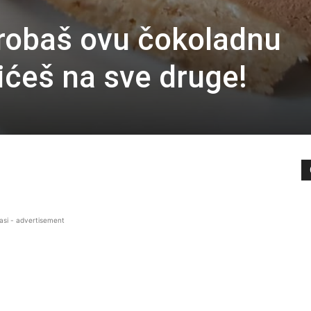
robaš ovu čokoladnu
ićeš na sve druge!
asi - advertisement