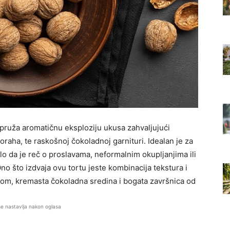
 pruža aromatičnu eksploziju ukusa zahvaljujući
oraha, te raskošnoj čokoladnoj garnituri. Idealan je za
ilo da je reč o proslavama, neformalnim okupljanjima ili
 što izdvaja ovu tortu jeste kombinacija tekstura i
zikom, kremasta čokoladna sredina i bogata završnica od
se nastavlja nakon oglasa