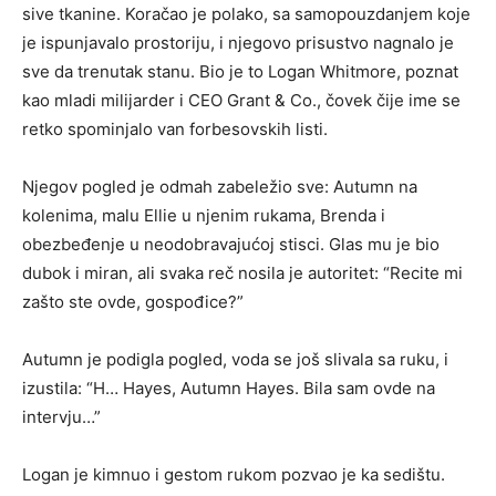
sive tkanine. Koračao je polako, sa samopouzdanjem koje
je ispunjavalo prostoriju, i njegovo prisustvo nagnalo je
sve da trenutak stanu. Bio je to Logan Whitmore, poznat
kao mladi milijarder i CEO Grant & Co., čovek čije ime se
retko spominjalo van forbesovskih listi.
Njegov pogled je odmah zabeležio sve: Autumn na
kolenima, malu Ellie u njenim rukama, Brenda i
obezbeđenje u neodobravajućoj stisci. Glas mu je bio
dubok i miran, ali svaka reč nosila je autoritet: “Recite mi
zašto ste ovde, gospođice?”
Autumn je podigla pogled, voda se još slivala sa ruku, i
izustila: “H… Hayes, Autumn Hayes. Bila sam ovde na
intervju…”
Logan je kimnuo i gestom rukom pozvao je ka sedištu.