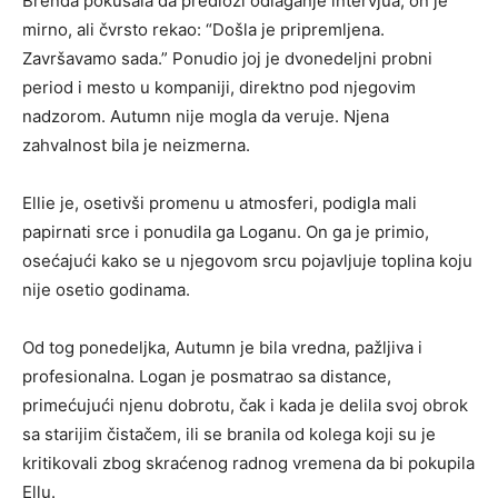
Brenda pokušala da predloži odlaganje intervjua, on je
mirno, ali čvrsto rekao: “Došla je pripremljena.
Završavamo sada.” Ponudio joj je dvonedeljni probni
period i mesto u kompaniji, direktno pod njegovim
nadzorom. Autumn nije mogla da veruje. Njena
zahvalnost bila je neizmerna.
Ellie je, osetivši promenu u atmosferi, podigla mali
papirnati srce i ponudila ga Loganu. On ga je primio,
osećajući kako se u njegovom srcu pojavljuje toplina koju
nije osetio godinama.
Od tog ponedeljka, Autumn je bila vredna, pažljiva i
profesionalna. Logan je posmatrao sa distance,
primećujući njenu dobrotu, čak i kada je delila svoj obrok
sa starijim čistačem, ili se branila od kolega koji su je
kritikovali zbog skraćenog radnog vremena da bi pokupila
Ellu.