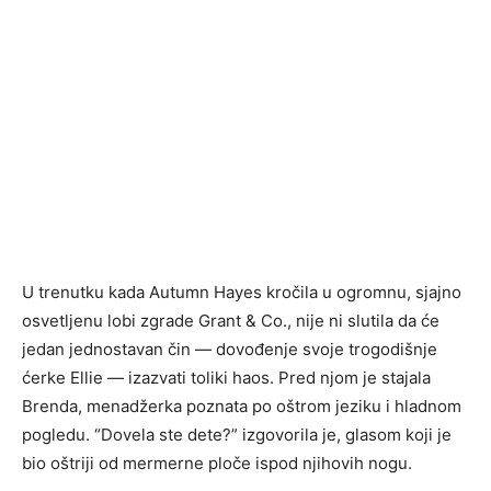
U trenutku kada Autumn Hayes kročila u ogromnu, sjajno
osvetljenu lobi zgrade Grant & Co., nije ni slutila da će
jedan jednostavan čin — dovođenje svoje trogodišnje
ćerke Ellie — izazvati toliki haos. Pred njom je stajala
Brenda, menadžerka poznata po oštrom jeziku i hladnom
pogledu. “Dovela ste dete?” izgovorila je, glasom koji je
bio oštriji od mermerne ploče ispod njihovih nogu.