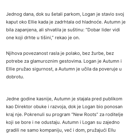
Jednog dana, dok su šetali parkom, Logan je stavio svoj
kaput oko Ellie kada je zadrhtala od hladnoće. Autumn je
bila zapanjena, ali shvatila je suštinu: “Dobar lider vidi
one koji drhte u tišini,” rekao je on.
Njihova povezanost rasla je polako, bez žurbe, bez
potrebe za glamuroznim gestovima. Logan je Autumn i
Ellie pružao sigurnost, a Autumn je učila da poveruje u
dobrotu.
Jedne godine kasnije, Autumn je stajala pred publikom
kao Direktor obuke i razvoja, dok je Logan bio ponosan
kraj nje. Pokrenuli su program “New Roots” za roditelje
koji se bore i ne odustaju. Autumn i Logan su zajedno
gradili ne samo kompaniju, već i dom, pružajući Ellu