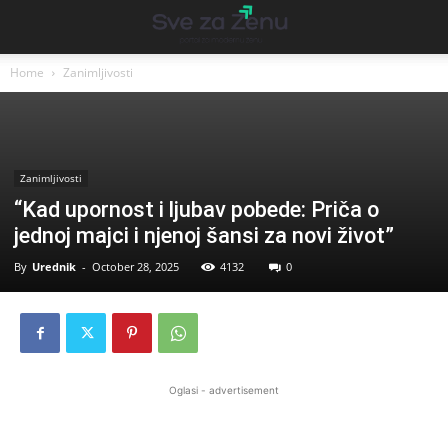
Home
Zanimljivosti
Zanimljivosti
“Kad upornost i ljubav pobede: Priča o
jednoj majci i njenoj šansi za novi život”
By
Urednik
-
October 28, 2025
4132
0
Oglasi - advertisement