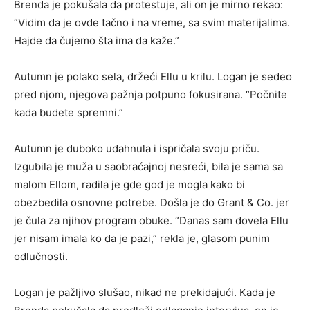
Brenda je pokušala da protestuje, ali on je mirno rekao:
“Vidim da je ovde tačno i na vreme, sa svim materijalima.
Hajde da čujemo šta ima da kaže.”
Autumn je polako sela, držeći Ellu u krilu. Logan je sedeo
pred njom, njegova pažnja potpuno fokusirana. “Počnite
kada budete spremni.”
Autumn je duboko udahnula i ispričala svoju priču.
Izgubila je muža u saobraćajnoj nesreći, bila je sama sa
malom Ellom, radila je gde god je mogla kako bi
obezbedila osnovne potrebe. Došla je do Grant & Co. jer
je čula za njihov program obuke. “Danas sam dovela Ellu
jer nisam imala ko da je pazi,” rekla je, glasom punim
odlučnosti.
Logan je pažljivo slušao, nikad ne prekidajući. Kada je