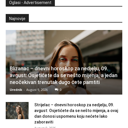
Oglasi - Advertisement
Najnovije
Blizanac – dnevni horoskop za nedjelju, 09.
avgust: Osjetićete da se nešto mijenja, a jedan
neočekivan trenutak dugo ćete pamtiti
Urednik
-
August 9, 2026
0
Strijelac – dnevni horoskop za nedjelju, 09.
avgust: Osjetićete da se nešto mijenja, a ovaj
dan donosi uspomenu koju nećete lako
zaboraviti
August 9, 2026