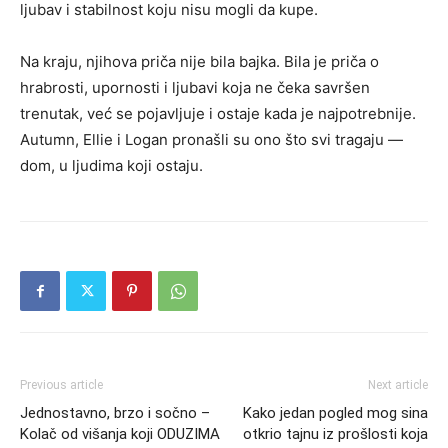
ljubav i stabilnost koju nisu mogli da kupe.
Na kraju, njihova priča nije bila bajka. Bila je priča o
hrabrosti, upornosti i ljubavi koja ne čeka savršen
trenutak, već se pojavljuje i ostaje kada je najpotrebnije.
Autumn, Ellie i Logan pronašli su ono što svi tragaju —
dom, u ljudima koji ostaju.
Previous article
Next article
Jednostavno, brzo i sočno –
Kako jedan pogled mog sina
Kolač od višanja koji ODUZIMA
otkrio tajnu iz prošlosti koja