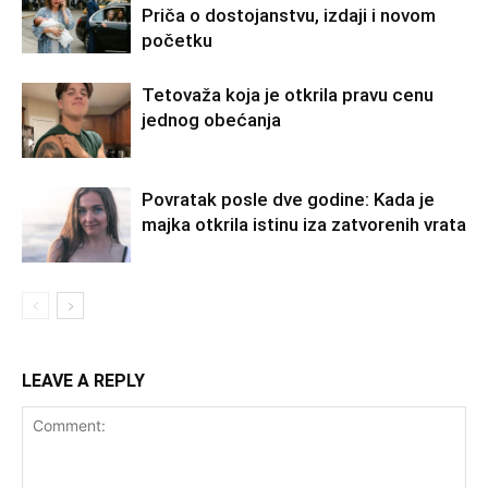
Priča o dostojanstvu, izdaji i novom
početku
Tetovaža koja je otkrila pravu cenu
jednog obećanja
Povratak posle dve godine: Kada je
majka otkrila istinu iza zatvorenih vrata
LEAVE A REPLY