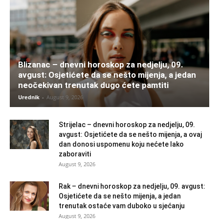
Blizanac – dnevni horoskop za nedjelju, 09.
avgust: Osjetićete da se nešto mijenja, a jedan
neočekivan trenutak dugo ćete pamtiti
Urednik
-
August 9, 2026
Strijelac – dnevni horoskop za nedjelju, 09.
avgust: Osjetićete da se nešto mijenja, a ovaj
dan donosi uspomenu koju nećete lako
zaboraviti
August 9, 2026
Rak – dnevni horoskop za nedjelju, 09. avgust:
Osjetićete da se nešto mijenja, a jedan
trenutak ostaće vam duboko u sjećanju
August 9, 2026