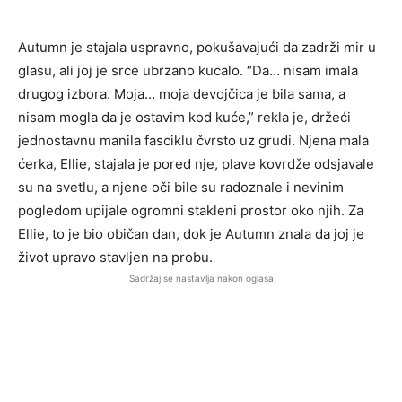
Autumn je stajala uspravno, pokušavajući da zadrži mir u
glasu, ali joj je srce ubrzano kucalo. “Da… nisam imala
drugog izbora. Moja… moja devojčica je bila sama, a
nisam mogla da je ostavim kod kuće,” rekla je, držeći
jednostavnu manila fasciklu čvrsto uz grudi. Njena mala
ćerka, Ellie, stajala je pored nje, plave kovrdže odsjavale
su na svetlu, a njene oči bile su radoznale i nevinim
pogledom upijale ogromni stakleni prostor oko njih. Za
Ellie, to je bio običan dan, dok je Autumn znala da joj je
život upravo stavljen na probu.
Sadržaj se nastavlja nakon oglasa