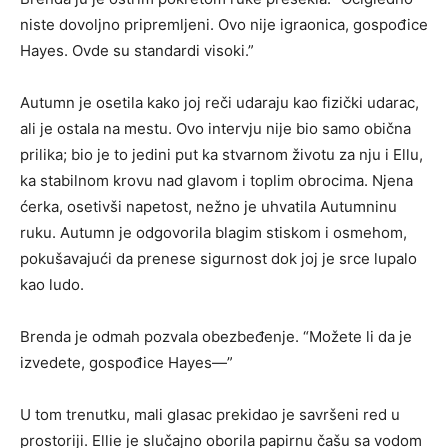
niste dovoljno pripremljeni. Ovo nije igraonica, gospođice
Hayes. Ovde su standardi visoki.”
Autumn je osetila kako joj reči udaraju kao fizički udarac,
ali je ostala na mestu. Ovo intervju nije bio samo obična
prilika; bio je to jedini put ka stvarnom životu za nju i Ellu,
ka stabilnom krovu nad glavom i toplim obrocima. Njena
ćerka, osetivši napetost, nežno je uhvatila Autumninu
ruku. Autumn je odgovorila blagim stiskom i osmehom,
pokušavajući da prenese sigurnost dok joj je srce lupalo
kao ludo.
Brenda je odmah pozvala obezbeđenje. “Možete li da je
izvedete, gospođice Hayes—”
U tom trenutku, mali glasac prekidao je savršeni red u
prostoriji. Ellie je slučajno oborila papirnu čašu sa vodom