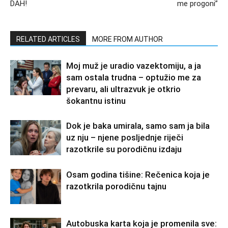
DAH!
me progoni”
RELATED ARTICLES
MORE FROM AUTHOR
Moj muž je uradio vazektomiju, a ja
sam ostala trudna – optužio me za
prevaru, ali ultrazvuk je otkrio
šokantnu istinu
Dok je baka umirala, samo sam ja bila
uz nju – njene posljednje riječi
razotkrile su porodičnu izdaju
Osam godina tišine: Rečenica koja je
razotkrila porodičnu tajnu
Autobuska karta koja je promenila sve: