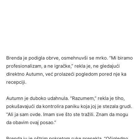
Brenda je podigla obrve, osmehnuvši se mrko. “Mi biramo
profesionalizam, a ne igračke,” rekla je, ne gledajući
direktno Autumn, već prolazeći pogledom pored nje ka
recepciji.
Autumn je duboko udahnula. “Razumem,” rekla je tiho,
pokušavajući da kontrolira paniku koja joj je stezala grudi.
“Ali ja sam ovde. Imam sve što ste tražili. Znam da mogu
da obavim ovaj posao.”
Brenda ju je oštrim pokretom ruke presekla. “Očigledno