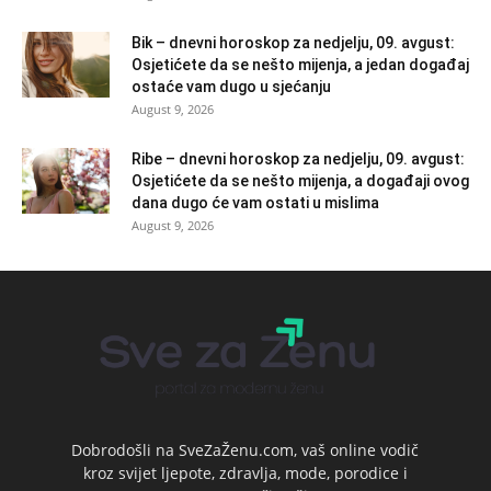
Bik – dnevni horoskop za nedjelju, 09. avgust:
Osjetićete da se nešto mijenja, a jedan događaj
ostaće vam dugo u sjećanju
August 9, 2026
Ribe – dnevni horoskop za nedjelju, 09. avgust:
Osjetićete da se nešto mijenja, a događaji ovog
dana dugo će vam ostati u mislima
August 9, 2026
Dobrodošli na SveZaŽenu.com, vaš online vodič
kroz svijet ljepote, zdravlja, mode, porodice i