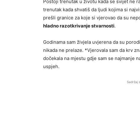
Postoji trenutak u životu kada se svijet ne r
trenutak kada shvatiš da ljudi kojima si najv
prešli granice za koje si vjerovao da su ne
hladno razotkrivanje stvarnosti
.
Godinama sam živjela uvjerena da su porodica 
nikada ne prelaze. *Vjerovala sam da krv znač
dočekala na mjestu gdje sam se najmanje nada
uspjeh.
Sadržaj 