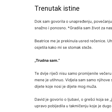
Trenutak istine
Dok sam govorila o unapređenju, povećanju 
snažno i ponosno. *Gradila sam život za nas.*
Beatrice me je prekinula usred rečenice. Uhv
osjetila kako mi se stomak steže.
„Trudna sam.“
Te dvije riječi nisu samo promijenile večeru
mene je utihnuo. Vidjela sam samo njihove sp
dijete koje nosi je dijete mog muža.
David je govorio o ljubavi, o grešci koja se
upravo pobijedila u takmičenju koje je dugo 