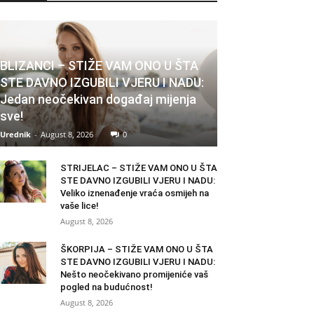
BLIZANCI – STIŽE VAM ONO U ŠTA
STE DAVNO IZGUBILI VJERU I NADU:
Jedan neočekivan događaj mijenja
sve!
Urednik
-
August 8, 2026
0
STRIJELAC – STIŽE VAM ONO U ŠTA
STE DAVNO IZGUBILI VJERU I NADU:
Veliko iznenađenje vraća osmijeh na
vaše lice!
August 8, 2026
ŠKORPIJA – STIŽE VAM ONO U ŠTA
STE DAVNO IZGUBILI VJERU I NADU:
Nešto neočekivano promijeniće vaš
pogled na budućnost!
August 8, 2026