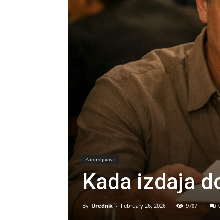
Zanimljivosti
Kada izdaja do
By
Urednik
-
February 26, 2026
9787