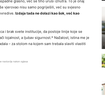
aspadne glasno, već se tiho uruši iznutra. To je onaj
iše vjerovao nisu samo pogriješili, već su svjesno
povredive.
Izdaja tada ne dolazi kao šok, već kao
i brak svete institucije, da postoje linije koje se
i lojalnost, a ljubav sigurnost.* Nažalost, istina me je
la – za stolom na kojem sam trebala slaviti vlastiti
se nastavlja nakon oglasa