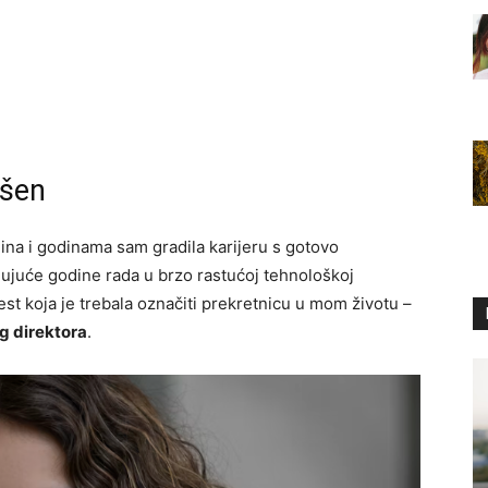
ršen
na i godinama sam gradila karijeru s gotovo
jujuće godine rada u brzo rastućoj tehnološkoj
st koja je trebala označiti prekretnicu u mom životu –
g direktora
.