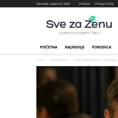
Saturday, August 8, 2026
Početna
Privacy Policy
sve
za
Zenu
POČETNA
NAJNOVIJE
PORODICA
Home
Zanimljivosti
Kada izdaja dolazi iz najbližeg