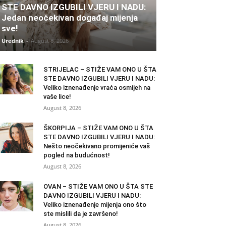
STE DAVNO IZGUBILI VJERU I NADU:
Jedan neočekivan događaj mijenja
sve!
Urednik
-
August 8, 2026
STRIJELAC – STIŽE VAM ONO U ŠTA
STE DAVNO IZGUBILI VJERU I NADU:
Veliko iznenađenje vraća osmijeh na
vaše lice!
August 8, 2026
ŠKORPIJA – STIŽE VAM ONO U ŠTA
STE DAVNO IZGUBILI VJERU I NADU:
Nešto neočekivano promijeniće vaš
pogled na budućnost!
August 8, 2026
OVAN – STIŽE VAM ONO U ŠTA STE
DAVNO IZGUBILI VJERU I NADU:
Veliko iznenađenje mijenja ono što
ste mislili da je završeno!
August 8, 2026