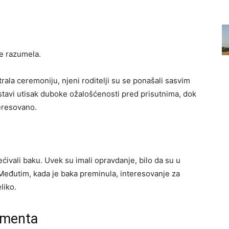
je razumela.
rala ceremoniju, njeni roditelji su se ponašali sasvim
ostavi utisak duboke ožalošćenosti pred prisutnima, dok
teresovano.
ćivali baku. Uvek su imali opravdanje, bilo da su u
 Međutim, kada je baka preminula, interesovanje za
liko.
amenta