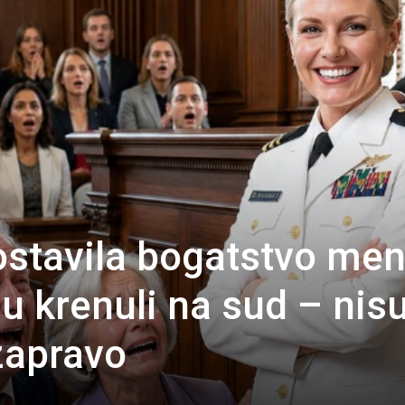
ostavila bogatstvo men
 su krenuli na sud – nis
zapravo