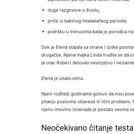
duge razgovore o životu,
priče iz bakinog mladalačkog perioda,
podršku u trenucima kada je porodica ni
Dok je Elena stajala sa strane i ćutke posmat
drugačije. Njena majka Linda trudila se da 
je otac Robert delovao nestrpljivo i nezain
Elena je znala istinu.
Njeni roditelji godinama gotovo da nisu pose
pitanju poslovne obaveze ili lični problemi.
njenu imovinu iznenada je postalo veoma ve
Neočekivano čitanje test