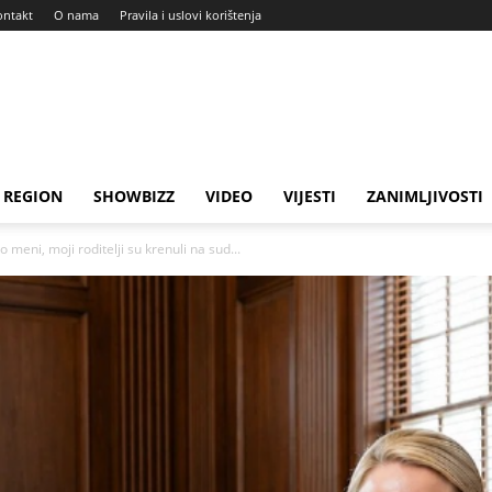
ontakt
O nama
Pravila i uslovi korištenja
REGION
SHOWBIZZ
VIDEO
VIJESTI
ZANIMLJIVOSTI
 meni, moji roditelji su krenuli na sud...