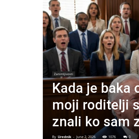
Zanimljivosti
Kada je baka 
moji roditelji
znali ko sam 
By
Urednik
-
June 2, 2026
1076
0