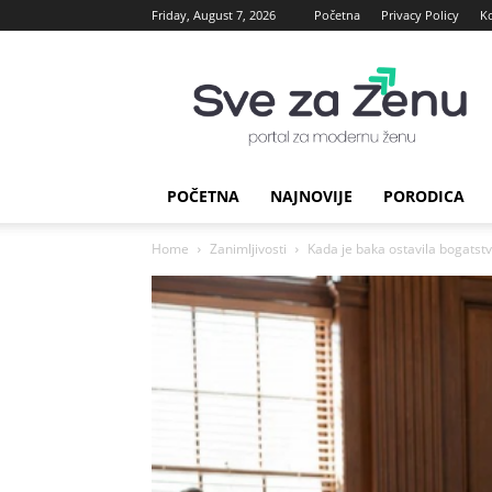
Friday, August 7, 2026
Početna
Privacy Policy
K
sve
za
Zenu
POČETNA
NAJNOVIJE
PORODICA
Home
Zanimljivosti
Kada je baka ostavila bogatstvo