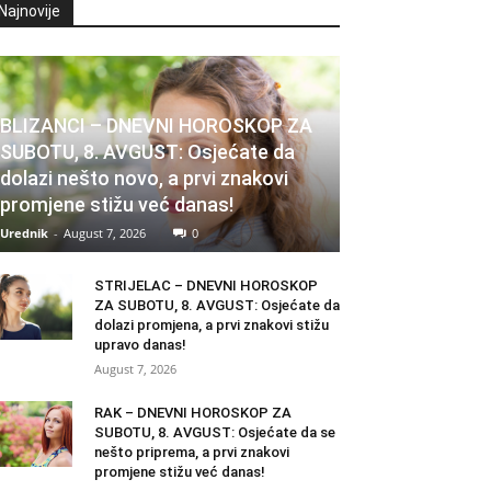
Najnovije
BLIZANCI – DNEVNI HOROSKOP ZA
SUBOTU, 8. AVGUST: Osjećate da
dolazi nešto novo, a prvi znakovi
promjene stižu već danas!
Urednik
-
August 7, 2026
0
STRIJELAC – DNEVNI HOROSKOP
ZA SUBOTU, 8. AVGUST: Osjećate da
dolazi promjena, a prvi znakovi stižu
upravo danas!
August 7, 2026
RAK – DNEVNI HOROSKOP ZA
SUBOTU, 8. AVGUST: Osjećate da se
nešto priprema, a prvi znakovi
promjene stižu već danas!