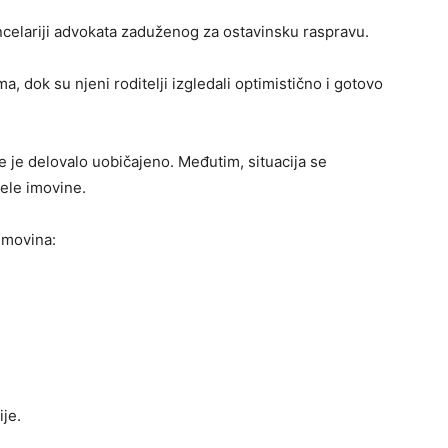
ancelariji advokata zaduženog za ostavinsku raspravu.
a, dok su njeni roditelji izgledali optimistično i gotovo
e je delovalo uobičajeno. Međutim, situacija se
ele imovine.
imovina:
ije.