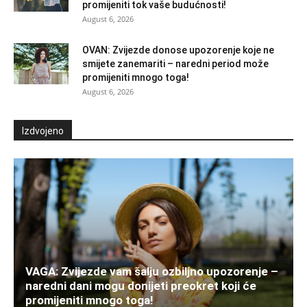
promijeniti tok vaše budućnosti!
August 6, 2026
OVAN: Zvijezde donose upozorenje koje ne
smijete zanemariti – naredni period može
promijeniti mnogo toga!
August 6, 2026
Izdvojeno
VAGA: Zvijezde vam šalju ozbiljno upozorenje –
naredni dani mogu donijeti preokret koji će
promijeniti mnogo toga!