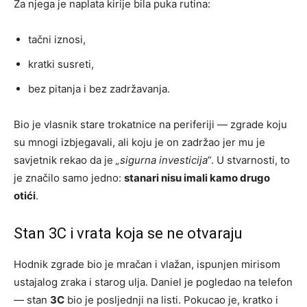
Za njega je naplata kirije bila puka rutina:
tačni iznosi,
kratki susreti,
bez pitanja i bez zadržavanja.
Bio je vlasnik stare trokatnice na periferiji — zgrade koju
su mnogi izbjegavali, ali koju je on zadržao jer mu je
savjetnik rekao da je
„sigurna investicija“
. U stvarnosti, to
je značilo samo jedno:
stanari nisu imali kamo drugo
otići
.
Stan 3C i vrata koja se ne otvaraju
Hodnik zgrade bio je mračan i vlažan, ispunjen mirisom
ustajalog zraka i starog ulja. Daniel je pogledao na telefon
— stan
3C
bio je posljednji na listi. Pokucao je, kratko i