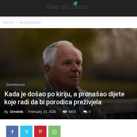
Home
Zanimljivosti
Zanimljivosti
Kada je došao po kiriju, a pronašao dijete
koje radi da bi porodica preživjela
By
Urednik
-
February 20, 2026
6455
0