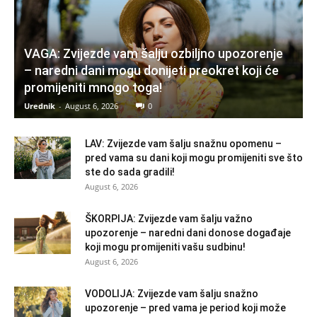
VAGA: Zvijezde vam šalju ozbiljno upozorenje
– naredni dani mogu donijeti preokret koji će
promijeniti mnogo toga!
Urednik
-
August 6, 2026
0
LAV: Zvijezde vam šalju snažnu opomenu –
pred vama su dani koji mogu promijeniti sve što
ste do sada gradili!
August 6, 2026
ŠKORPIJA: Zvijezde vam šalju važno
upozorenje – naredni dani donose događaje
koji mogu promijeniti vašu sudbinu!
August 6, 2026
VODOLIJA: Zvijezde vam šalju snažno
upozorenje – pred vama je period koji može