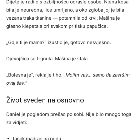
Dijete je radilo s ozbiljnošću odrasle osobe. Njena kosa
bila je neuredna, lice umrljano, a oko zgloba joj je bila
vezana traka tkanine — potamnila od krvi. Mašina je
glasno klepetala pri svakom pritisku papučice.
„Gdje ti je mama?“ izustio je, gotovo nesvjesno.
Djevojčica se trgnula. Mašina je stala.
„Bolesna je“, rekla je tiho.
„Molim vas… samo da završim
ovaj šav.“
Život sveden na osnovno
Daniel je pogledom prešao po sobi. Nije bilo mnogo toga
za vidjeti:
tanak madrac na podu,