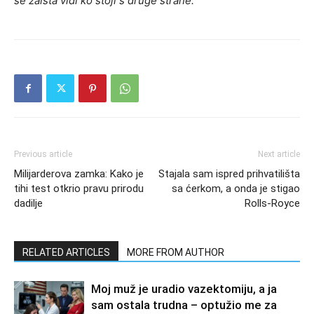
se zaista vidi ko stoji s druge strane.
Previous article
Next article
Milijarderova zamka: Kako je
Stajala sam ispred prihvatilišta
tihi test otkrio pravu prirodu
sa ćerkom, a onda je stigao
dadilje
Rolls-Royce
RELATED ARTICLES
MORE FROM AUTHOR
Moj muž je uradio vazektomiju, a ja
sam ostala trudna – optužio me za