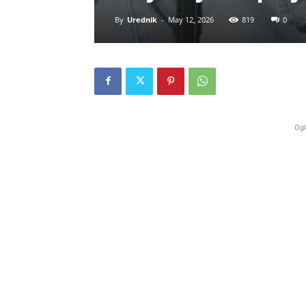
By
Urednik
-
May 12, 2026
819
0
Ogl