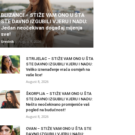
BLIZANCI – STIŽE VAM ONO U ŠTA
STE DAVNO IZGUBILI VJERU I NADU:
Jedan neočekivan događaj mijenja
sve!
Urednik
-
August 8, 2026
STRIJELAC – STIŽE VAM ONO U ŠTA
STE DAVNO IZGUBILI VJERU I NADU:
Veliko iznenađenje vraća osmijeh na
vaše lice!
August 8, 2026
ŠKORPIJA – STIŽE VAM ONO U ŠTA
STE DAVNO IZGUBILI VJERU I NADU:
Nešto neočekivano promijeniće vaš
pogled na budućnost!
August 8, 2026
OVAN – STIŽE VAM ONO U ŠTA STE
DAVNO IZGUBILI VJERU I NADU: