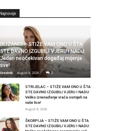
Najnovije
BLIZANCI – STIŽE VAM ONO U ŠTA
STE DAVNO IZGUBILI VJERU I NADU:
Jedan neočekivan događaj mijenja
sve!
Urednik
-
August 8, 2026
0
STRIJELAC – STIŽE VAM ONO U ŠTA
STE DAVNO IZGUBILI VJERU I NADU:
Veliko iznenađenje vraća osmijeh na
vaše lice!
August 8, 2026
ŠKORPIJA – STIŽE VAM ONO U ŠTA
STE DAVNO IZGUBILI VJERU I NADU: