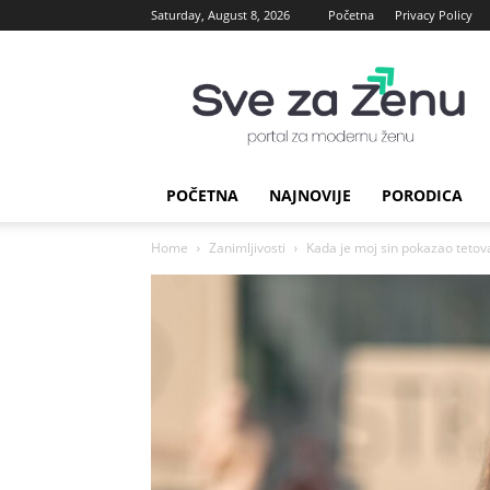
Saturday, August 8, 2026
Početna
Privacy Policy
sve
za
Zenu
POČETNA
NAJNOVIJE
PORODICA
Home
Zanimljivosti
Kada je moj sin pokazao tetov