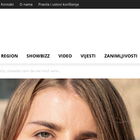
Kontakt
O nama
Pravila i uslovi korištenja
REGION
SHOWBIZZ
VIDEO
VIJESTI
ZANIMLJIVOSTI
ažu, shvatila sam da me muž vara...