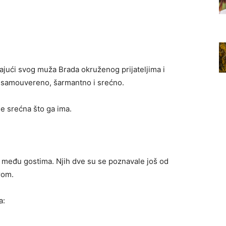
dajući svog muža Brada okruženog prijateljima i
e samouvereno, šarmantno i srećno.
je srećna što ga ima.
ila među gostima. Njih dve su se poznavale još od
rom.
a: