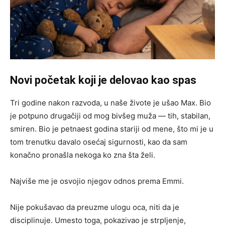
Novi početak koji je delovao kao spas
Tri godine nakon razvoda, u naše živote je ušao Max. Bio
je potpuno drugačiji od mog bivšeg muža — tih, stabilan,
smiren. Bio je petnaest godina stariji od mene, što mi je u
tom trenutku davalo osećaj sigurnosti, kao da sam
konačno pronašla nekoga ko zna šta želi.
Najviše me je osvojio njegov odnos prema Emmi.
Nije pokušavao da preuzme ulogu oca, niti da je
disciplinuje. Umesto toga, pokazivao je strpljenje,