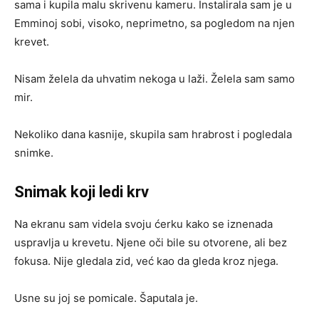
sama i kupila malu skrivenu kameru. Instalirala sam je u
Emminoj sobi, visoko, neprimetno, sa pogledom na njen
krevet.
Nisam želela da uhvatim nekoga u laži. Želela sam samo
mir.
Nekoliko dana kasnije, skupila sam hrabrost i pogledala
snimke.
Snimak koji ledi krv
Na ekranu sam videla svoju ćerku kako se iznenada
uspravlja u krevetu. Njene oči bile su otvorene, ali bez
fokusa. Nije gledala zid, već kao da gleda kroz njega.
Usne su joj se pomicale. Šaputala je.