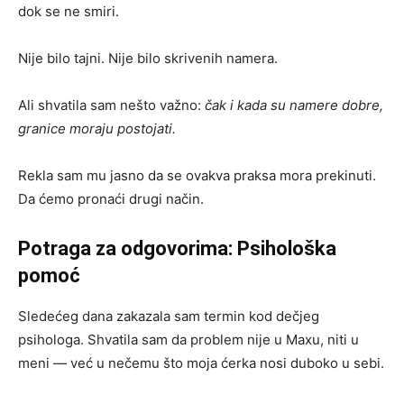
dok se ne smiri.
Nije bilo tajni. Nije bilo skrivenih namera.
Ali shvatila sam nešto važno:
čak i kada su namere dobre,
granice moraju postojati.
Rekla sam mu jasno da se ovakva praksa mora prekinuti.
Da ćemo pronaći drugi način.
Potraga za odgovorima: Psihološka
pomoć
Sledećeg dana zakazala sam termin kod dečjeg
psihologa. Shvatila sam da problem nije u Maxu, niti u
meni — već u nečemu što moja ćerka nosi duboko u sebi.