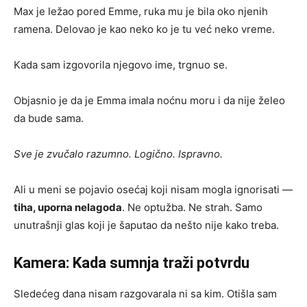
Max je ležao pored Emme, ruka mu je bila oko njenih
ramena. Delovao je kao neko ko je tu već neko vreme.
Kada sam izgovorila njegovo ime, trgnuo se.
Objasnio je da je Emma imala noćnu moru i da nije želeo
da bude sama.
Sve je zvučalo razumno. Logično. Ispravno.
Ali u meni se pojavio osećaj koji nisam mogla ignorisati —
tiha, uporna nelagoda
. Ne optužba. Ne strah. Samo
unutrašnji glas koji je šaputao da nešto nije kako treba.
Kamera: Kada sumnja traži potvrdu
Sledećeg dana nisam razgovarala ni sa kim. Otišla sam