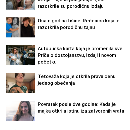
razotkrile su porodičnu izdaju
Osam godina tišine: Rečenica koja je
razotkrila porodičnu tajnu
Autobuska karta koja je promenila sve:
Priča o dostojanstvu, izdaji i novom
početku
Tetovaža koja je otkrila pravu cenu
jednog obećanja
Povratak posle dve godine: Kada je
majka otkrila istinu iza zatvorenih vrata