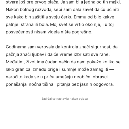
stvara još pre prvog plača. Ja sam bila jedna od tih majki.
Nakon bolnog razvoda, sebi sam dala zavet da ću učiniti
sve kako bih zaštitila svoju ćerku Emmu od bilo kakve
patnje, straha ili bola. Moj svet se vrtio oko nje, i u toj
posvećenosti nisam videla ništa pogrešno.
Godinama sam verovala da kontrola znači sigurnost, da
pažnja znači ljubav i da će vreme izbrisati sve rane.
Međutim, život ima čudan način da nam pokaže koliko se
lako granica između brige i sumnje može zamagliti —
naročito kada se u priču umešaju neobični obrasci
ponašanja, noćna tišina i pitanja bez jasnih odgovora.
Sadržaj se nastavlja nakon oglasa