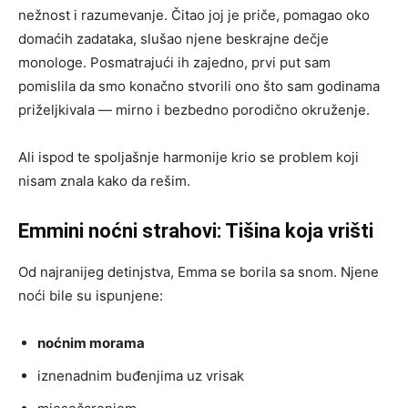
nežnost i razumevanje. Čitao joj je priče, pomagao oko
domaćih zadataka, slušao njene beskrajne dečje
monologe. Posmatrajući ih zajedno, prvi put sam
pomislila da smo konačno stvorili ono što sam godinama
priželjkivala — mirno i bezbedno porodično okruženje.
Ali ispod te spoljašnje harmonije krio se problem koji
nisam znala kako da rešim.
Emmini noćni strahovi: Tišina koja vrišti
Od najranijeg detinjstva, Emma se borila sa snom. Njene
noći bile su ispunjene:
noćnim morama
iznenadnim buđenjima uz vrisak