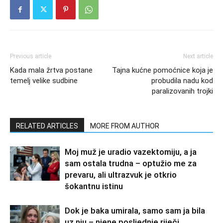
Previous article
Next article
Kada mala žrtva postane
Tajna kućne pomoćnice koja je
temelj velike sudbine
probudila nadu kod
paralizovanih trojki
RELATED ARTICLES
MORE FROM AUTHOR
Moj muž je uradio vazektomiju, a ja
sam ostala trudna – optužio me za
prevaru, ali ultrazvuk je otkrio
šokantnu istinu
Dok je baka umirala, samo sam ja bila
uz nju – njene posljednje riječi