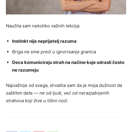
Naučila sam nekoliko važnih lekcija:
Instinkt nije neprijatelj razuma
Briga ne sme preći u ignorisanje granica
Deca komuniciraju strah na načine koje odrasli često
ne razumeju
Najvažnije od svega, shvatila sam da je moja dužnost da
zaštitim dete —
ne od ljudi, već od nerazjašnjenih
strahova koji žive u tišini noći.