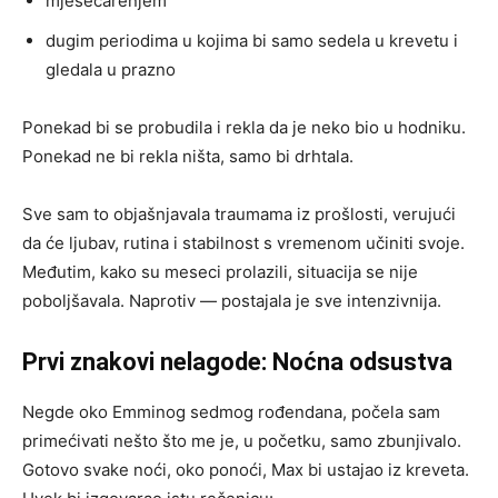
mjesečarenjem
dugim periodima u kojima bi samo sedela u krevetu i
gledala u prazno
Ponekad bi se probudila i rekla da je neko bio u hodniku.
Ponekad ne bi rekla ništa, samo bi drhtala.
Sve sam to objašnjavala traumama iz prošlosti, verujući
da će ljubav, rutina i stabilnost s vremenom učiniti svoje.
Međutim, kako su meseci prolazili, situacija se nije
poboljšavala. Naprotiv — postajala je sve intenzivnija.
Prvi znakovi nelagode: Noćna odsustva
Negde oko Emminog sedmog rođendana, počela sam
primećivati nešto što me je, u početku, samo zbunjivalo.
Gotovo svake noći, oko ponoći, Max bi ustajao iz kreveta.