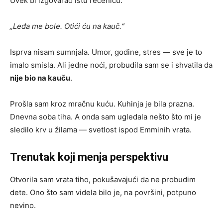
Uvek bi izgovarao istu rečenicu:
„Leđa me bole. Otići ću na kauč.“
Isprva nisam sumnjala. Umor, godine, stres — sve je to
imalo smisla. Ali jedne noći, probudila sam se i shvatila da
nije bio na kauču
.
Prošla sam kroz mračnu kuću. Kuhinja je bila prazna.
Dnevna soba tiha. A onda sam ugledala nešto što mi je
sledilo krv u žilama — svetlost ispod Emminih vrata.
Trenutak koji menja perspektivu
Otvorila sam vrata tiho, pokušavajući da ne probudim
dete. Ono što sam videla bilo je, na površini, potpuno
nevino.