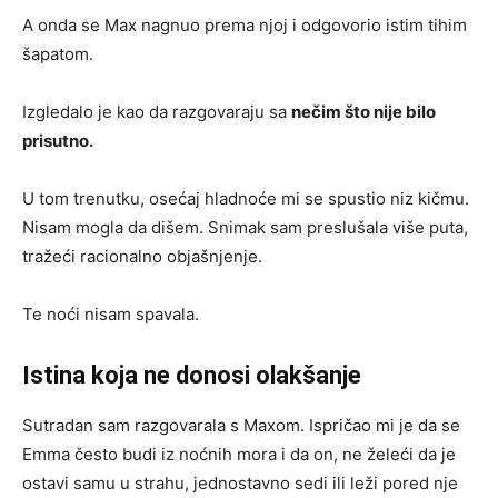
A onda se Max nagnuo prema njoj i odgovorio istim tihim
šapatom.
Izgledalo je kao da razgovaraju sa
nečim što nije bilo
prisutno.
U tom trenutku, osećaj hladnoće mi se spustio niz kičmu.
Nisam mogla da dišem. Snimak sam preslušala više puta,
tražeći racionalno objašnjenje.
Te noći nisam spavala.
Istina koja ne donosi olakšanje
Sutradan sam razgovarala s Maxom. Ispričao mi je da se
Emma često budi iz noćnih mora i da on, ne želeći da je
ostavi samu u strahu, jednostavno sedi ili leži pored nje