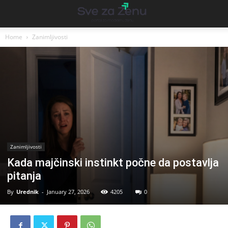
Home
Zanimljivosti
Zanimljivosti
Kada majčinski instinkt počne da postavlja
pitanja
By
Urednik
-
January 27, 2026
4205
0