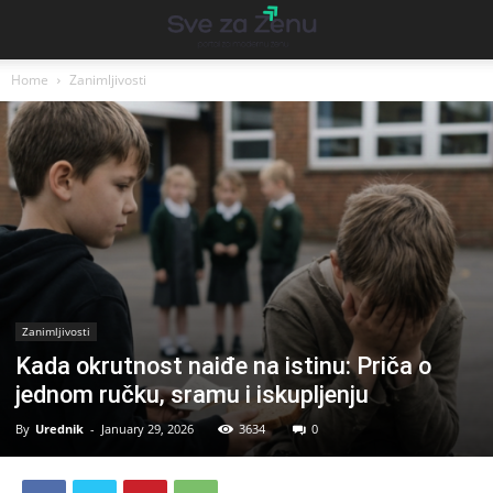
Home
Zanimljivosti
Zanimljivosti
Kada okrutnost naiđe na istinu: Priča o
jednom ručku, sramu i iskupljenju
By
Urednik
-
January 29, 2026
3634
0