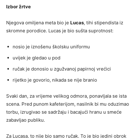
Izbor žrtve
Njegova omiljena meta bio je
Lucas
, tihi stipendista iz
skromne porodice. Lucas je bio sušta suprotnost:
nosio je iznošenu školsku uniformu
uvijek je gledao u pod
ručak je donosio u zgužvanoj papirnoj vrećici
rijetko je govorio, nikada se nije branio
Svaki dan, za vrijeme velikog odmora, ponavljala se ista
scena. Pred punom kafeterijom, nasilnik bi mu oduzimao
torbu, izrugivao se sadržaju i bacajući hranu u smeće
zabavljao publiku.
Za Lucasa, to nije bio samo ručak. To je bio jedini obrok