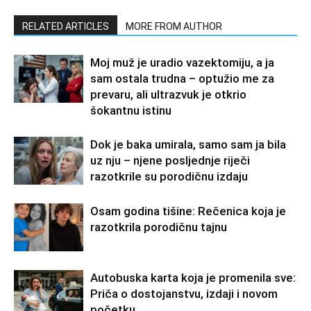
RELATED ARTICLES
MORE FROM AUTHOR
Moj muž je uradio vazektomiju, a ja
sam ostala trudna – optužio me za
prevaru, ali ultrazvuk je otkrio
šokantnu istinu
Dok je baka umirala, samo sam ja bila
uz nju – njene posljednje riječi
razotkrile su porodičnu izdaju
Osam godina tišine: Rečenica koja je
razotkrila porodičnu tajnu
Autobuska karta koja je promenila sve:
Priča o dostojanstvu, izdaji i novom
početku