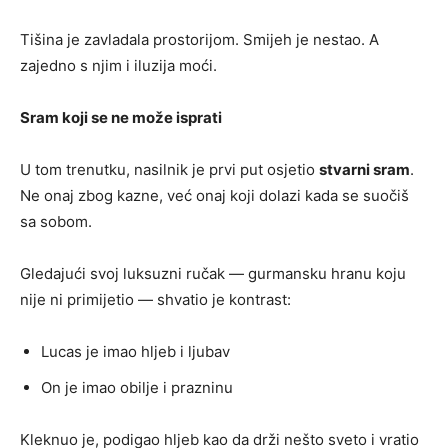
Tišina je zavladala prostorijom. Smijeh je nestao. A
zajedno s njim i iluzija moći.
Sram koji se ne može isprati
U tom trenutku, nasilnik je prvi put osjetio
stvarni sram
.
Ne onaj zbog kazne, već onaj koji dolazi kada se suočiš
sa sobom.
Gledajući svoj luksuzni ručak — gurmansku hranu koju
nije ni primijetio — shvatio je kontrast:
Lucas je imao hljeb i ljubav
On je imao obilje i prazninu
Kleknuo je, podigao hljeb kao da drži nešto sveto i vratio