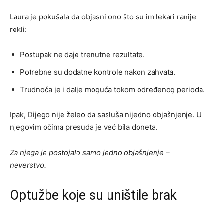
Laura je pokušala da objasni ono što su im lekari ranije
rekli:
Postupak ne daje trenutne rezultate.
Potrebne su dodatne kontrole nakon zahvata.
Trudnoća je i dalje moguća tokom određenog perioda.
Ipak, Dijego nije želeo da sasluša nijedno objašnjenje. U
njegovim očima presuda je već bila doneta.
Za njega je postojalo samo jedno objašnjenje –
neverstvo.
Optužbe koje su uništile brak