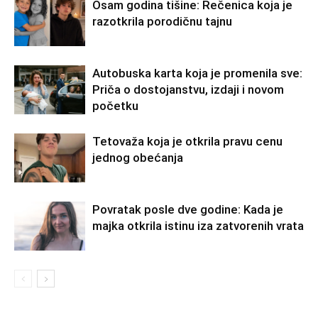
Osam godina tišine: Rečenica koja je
razotkrila porodičnu tajnu
Autobuska karta koja je promenila sve:
Priča o dostojanstvu, izdaji i novom
početku
Tetovaža koja je otkrila pravu cenu
jednog obećanja
Povratak posle dve godine: Kada je
majka otkrila istinu iza zatvorenih vrata