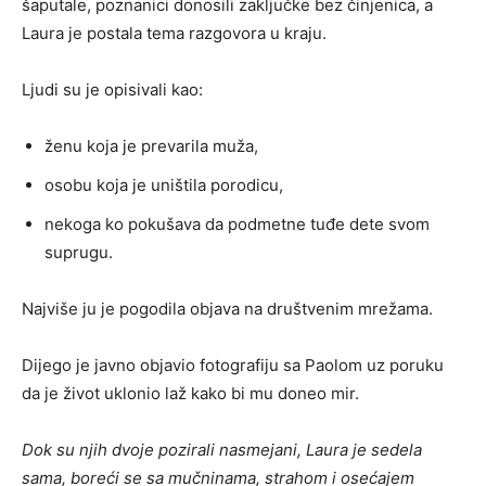
šaputale, poznanici donosili zaključke bez činjenica, a
Laura je postala tema razgovora u kraju.
Ljudi su je opisivali kao:
ženu koja je prevarila muža,
osobu koja je uništila porodicu,
nekoga ko pokušava da podmetne tuđe dete svom
suprugu.
Najviše ju je pogodila objava na društvenim mrežama.
Dijego je javno objavio fotografiju sa Paolom uz poruku
da je život uklonio laž kako bi mu doneo mir.
Dok su njih dvoje pozirali nasmejani, Laura je sedela
sama, boreći se sa mučninama, strahom i osećajem