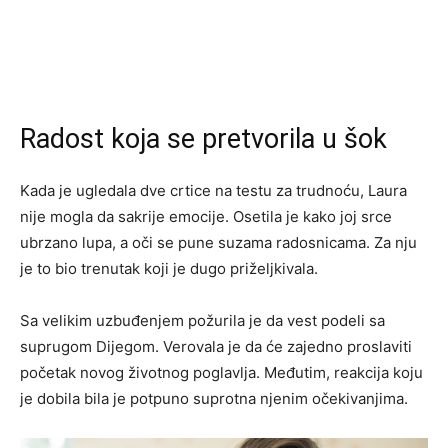
Radost koja se pretvorila u šok
Kada je ugledala dve crtice na testu za trudnoću, Laura
nije mogla da sakrije emocije. Osetila je kako joj srce
ubrzano lupa, a oči se pune suzama radosnicama. Za nju
je to bio trenutak koji je dugo priželjkivala.
Sa velikim uzbuđenjem požurila je da vest podeli sa
suprugom Dijegom. Verovala je da će zajedno proslaviti
početak novog životnog poglavlja. Međutim, reakcija koju
je dobila bila je potpuno suprotna njenim očekivanjima.