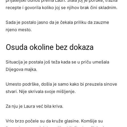
prijateljski odnos prema Lauri. Slala joj je poruke, tražila
recepte i govorila koliko joj se njihov brak čini skladnim.
Sada je postalo jasno da je čekala priliku da zauzme
njeno mesto.
Osuda okoline bez dokaza
Situacija je postala još teža kada se u priču umešala
Dijegova majka.
Umesto podrške, došla je samo kako bi preuzela sinove
stvari. Nije skrivala svoje mišljenje.
Za nju je Laura već bila kriva.
Vrlo brzo počele su da kruže glasine. Komšije su