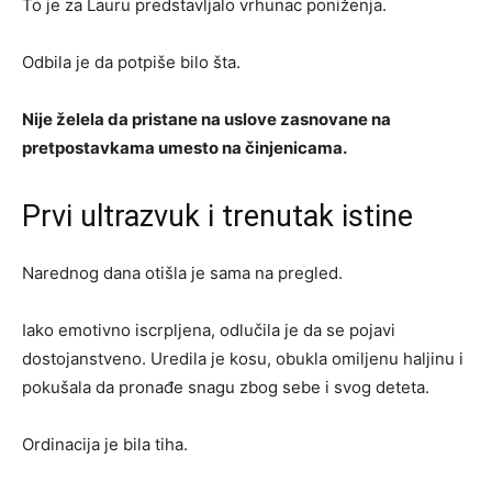
To je za Lauru predstavljalo vrhunac poniženja.
Odbila je da potpiše bilo šta.
Nije želela da pristane na uslove zasnovane na
pretpostavkama umesto na činjenicama.
Prvi ultrazvuk i trenutak istine
Narednog dana otišla je sama na pregled.
Iako emotivno iscrpljena, odlučila je da se pojavi
dostojanstveno. Uredila je kosu, obukla omiljenu haljinu i
pokušala da pronađe snagu zbog sebe i svog deteta.
Ordinacija je bila tiha.