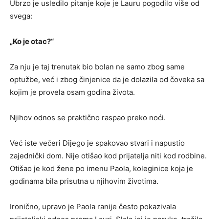
Ubrzo je usledilo pitanje koje je Lauru pogodilo više od
svega:
„Ko je otac?“
Za nju je taj trenutak bio bolan ne samo zbog same
optužbe, već i zbog činjenice da je dolazila od čoveka sa
kojim je provela osam godina života.
Njihov odnos se praktično raspao preko noći.
Već iste večeri Dijego je spakovao stvari i napustio
zajednički dom. Nije otišao kod prijatelja niti kod rodbine.
Otišao je kod žene po imenu Paola, koleginice koja je
godinama bila prisutna u njihovim životima.
Ironično, upravo je Paola ranije često pokazivala