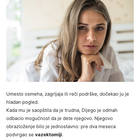
Umesto osmeha, zagrljaja ili reči podrške, dočekao ju je
hladan pogled.
Kada mu je saopštila da je trudna, Dijego je odmah
odbacio mogućnost da je dete njegovo. Njegovo
obrazloženje bilo je jednostavno: pre dva meseca
podvrgao se
vazektomiji
.