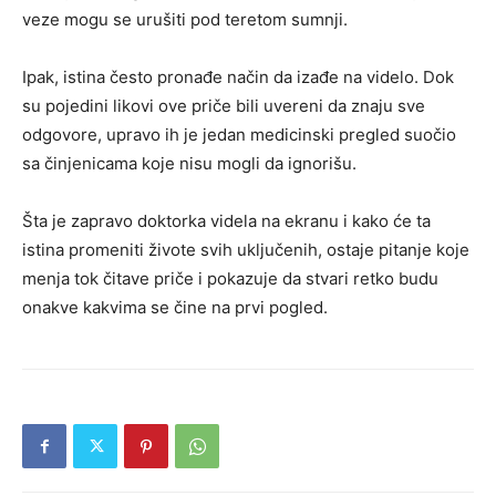
veze mogu se urušiti pod teretom sumnji.
Ipak, istina često pronađe način da izađe na videlo. Dok
su pojedini likovi ove priče bili uvereni da znaju sve
odgovore, upravo ih je jedan medicinski pregled suočio
sa činjenicama koje nisu mogli da ignorišu.
Šta je zapravo doktorka videla na ekranu i kako će ta
istina promeniti živote svih uključenih, ostaje pitanje koje
menja tok čitave priče i pokazuje da stvari retko budu
onakve kakvima se čine na prvi pogled.