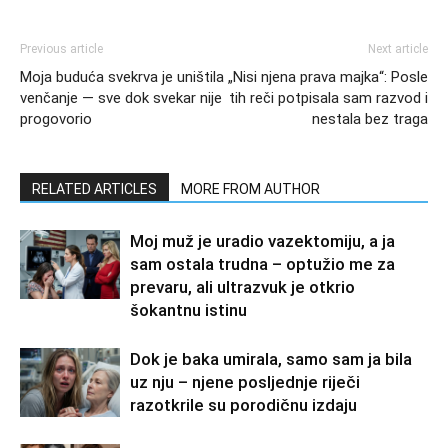
Previous article
Next article
Moja buduća svekrva je uništila
„Nisi njena prava majka“: Posle
venčanje — sve dok svekar nije
tih reči potpisala sam razvod i
progovorio
nestala bez traga
RELATED ARTICLES
MORE FROM AUTHOR
Moj muž je uradio vazektomiju, a ja
sam ostala trudna – optužio me za
prevaru, ali ultrazvuk je otkrio
šokantnu istinu
Dok je baka umirala, samo sam ja bila
uz nju – njene posljednje riječi
razotkrile su porodičnu izdaju