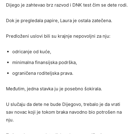
Dijego je zahtevao brz razvod i DNK test čim se dete rodi.
Dok je pregledala papire, Laura je ostala zatečena.
Predloženi uslovi bili su krajnje nepovoljni za nju:
odricanje od kuće,
minimalna finansijska podrška,
ograničena roditeljska prava.
Međutim, jedna stavka ju je posebno šokirala.
U slučaju da dete ne bude Dijegovo, trebalo je da vrati
sav novac koji je tokom braka navodno bio potrošen na
nju.