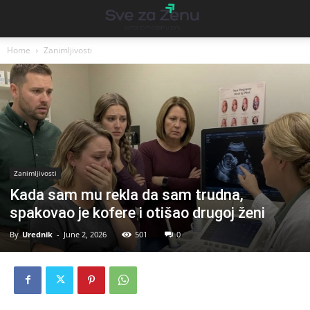
Home
Zanimljivosti
Zanimljivosti
Kada sam mu rekla da sam trudna,
spakovao je kofere i otišao drugoj ženi
By
Urednik
-
June 2, 2026
501
0