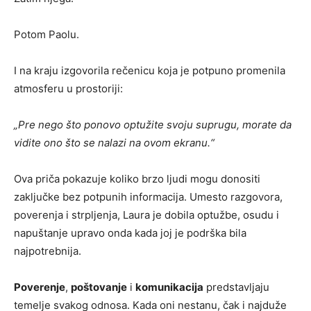
Potom Paolu.
I na kraju izgovorila rečenicu koja je potpuno promenila
atmosferu u prostoriji:
„Pre nego što ponovo optužite svoju suprugu, morate da
vidite ono što se nalazi na ovom ekranu.“
Ova priča pokazuje koliko brzo ljudi mogu donositi
zaključke bez potpunih informacija. Umesto razgovora,
poverenja i strpljenja, Laura je dobila optužbe, osudu i
napuštanje upravo onda kada joj je podrška bila
najpotrebnija.
Poverenje
,
poštovanje
i
komunikacija
predstavljaju
temelje svakog odnosa. Kada oni nestanu, čak i najduže