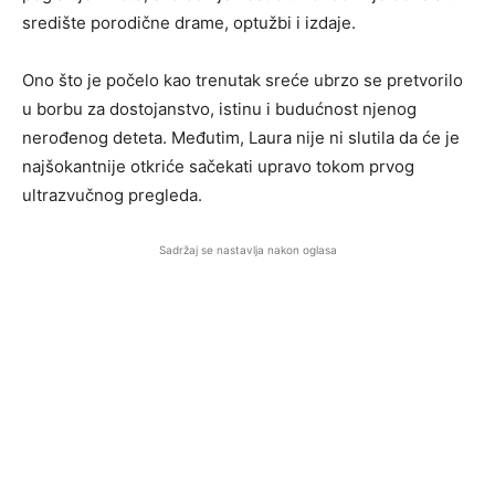
središte porodične drame, optužbi i izdaje.
Ono što je počelo kao trenutak sreće ubrzo se pretvorilo
u borbu za dostojanstvo, istinu i budućnost njenog
nerođenog deteta. Međutim, Laura nije ni slutila da će je
najšokantnije otkriće sačekati upravo tokom prvog
ultrazvučnog pregleda.
Sadržaj se nastavlja nakon oglasa