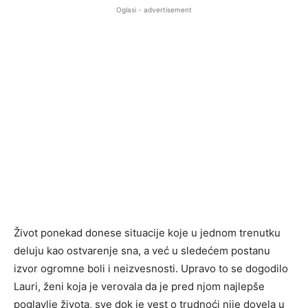
Oglasi - advertisement
Život ponekad donese situacije koje u jednom trenutku
deluju kao ostvarenje sna, a već u sledećem postanu
izvor ogromne boli i neizvesnosti. Upravo to se dogodilo
Lauri, ženi koja je verovala da je pred njom najlepše
poglavlje života, sve dok je vest o trudnoći nije dovela u