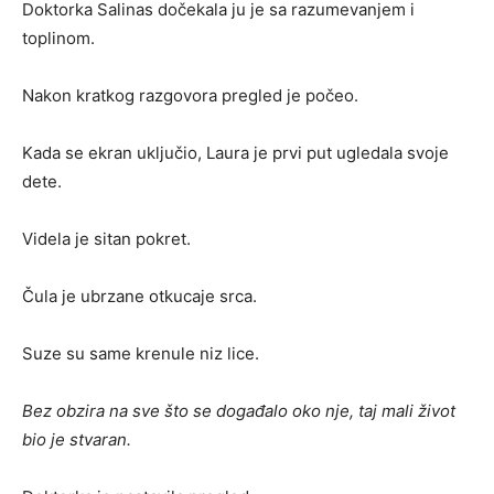
Doktorka Salinas dočekala ju je sa razumevanjem i
toplinom.
Nakon kratkog razgovora pregled je počeo.
Kada se ekran uključio, Laura je prvi put ugledala svoje
dete.
Videla je sitan pokret.
Čula je ubrzane otkucaje srca.
Suze su same krenule niz lice.
Bez obzira na sve što se događalo oko nje, taj mali život
bio je stvaran.