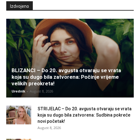
Izdvojeno
BLIZANCI – Do 20. avgusta otvaraju se vrata
koja su dugo bila zatvorena: Počinje vrijeme
velikih preokreta!
Urednik
-
August 8, 2026
STRIJELAC – Do 20. avgusta otvaraju se vrata
koja su dugo bila zatvorena: Sudbina pokreće
novi početak!
August 8, 2026