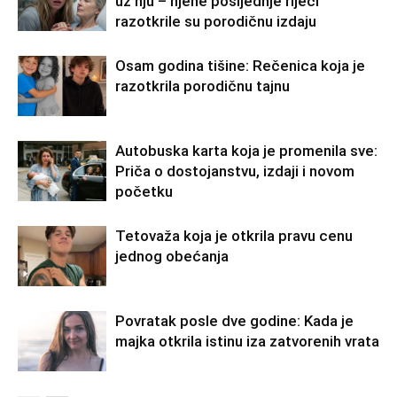
uz nju – njene posljednje riječi
razotkrile su porodičnu izdaju
Osam godina tišine: Rečenica koja je
razotkrila porodičnu tajnu
Autobuska karta koja je promenila sve:
Priča o dostojanstvu, izdaji i novom
početku
Tetovaža koja je otkrila pravu cenu
jednog obećanja
Povratak posle dve godine: Kada je
majka otkrila istinu iza zatvorenih vrata