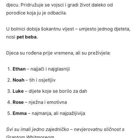
djecu. Pridružuje se vojsci i gradi život daleko od
porodice koja ju je odbacila.
U bolnici dobija šokantnu vijest – umjesto jednog djeteta,
nosi
pet beba
.
Djeca su rođena prije vremena, ali su preživjela:
Ethan
– najjači i najglasniji
Noah
– tih i osjetljiv
Luke
– dijete koje se borilo za dah
Rose
– nježna i emotivna
Emma
– najmanja, ali najpažljivija
Svi su imali jedno zajedničko – nevjerovatnu sličnost s
Grantom Whitmoreom.