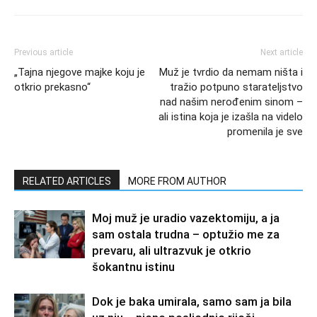
Previous article
Next article
„Tajna njegove majke koju je
Muž je tvrdio da nemam ništa i
otkrio prekasno“
tražio potpuno starateljstvo
nad našim nerođenim sinom –
ali istina koja je izašla na videlo
promenila je sve
RELATED ARTICLES
MORE FROM AUTHOR
Moj muž je uradio vazektomiju, a ja
sam ostala trudna – optužio me za
prevaru, ali ultrazvuk je otkrio
šokantnu istinu
Dok je baka umirala, samo sam ja bila