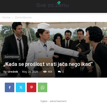
Home
Zanimljivosti
Zanimljivosti
„Kada se prošlost vrati jača nego ikad“
By
Urednik
-
May 29, 2026
468
0
Oglasi - advertisement