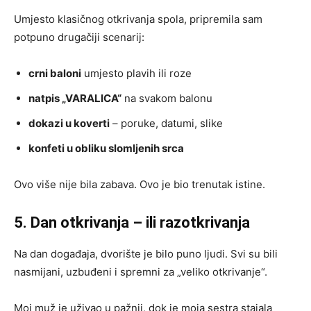
Umjesto klasičnog otkrivanja spola, pripremila sam
potpuno drugačiji scenarij:
crni baloni
umjesto plavih ili roze
natpis „VARALICA“
na svakom balonu
dokazi u koverti
– poruke, datumi, slike
konfeti u obliku slomljenih srca
Ovo više nije bila zabava. Ovo je bio trenutak istine.
5. Dan otkrivanja – ili razotkrivanja
Na dan događaja, dvorište je bilo puno ljudi. Svi su bili
nasmijani, uzbuđeni i spremni za „veliko otkrivanje“.
Moj muž je uživao u pažnji, dok je moja sestra stajala