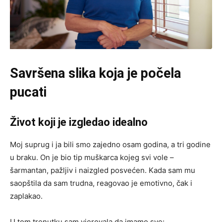
Savršena slika koja je počela
pucati
Život koji je izgledao idealno
Moj suprug i ja bili smo zajedno osam godina, a tri godine
u braku. On je bio tip muškarca kojeg svi vole –
šarmantan, pažljiv i naizgled posvećen. Kada sam mu
saopštila da sam trudna, reagovao je emotivno, čak i
zaplakao.
U tom trenutku sam vjerovala da imamo sve: