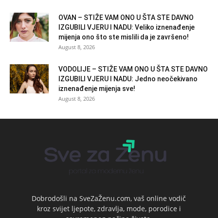
OVAN – STIŽE VAM ONO U ŠTA STE DAVNO
IZGUBILI VJERU I NADU: Veliko iznenađenje
mijenja ono što ste mislili da je završeno!
August 8, 2026
VODOLIJE – STIŽE VAM ONO U ŠTA STE DAVNO
IZGUBILI VJERU I NADU: Jedno neočekivano
iznenađenje mijenja sve!
August 8, 2026
Dobrodošli na SveZaŽenu.com, vaš online vodič
kroz svijet ljepote, zdravlja, mode, porodice i