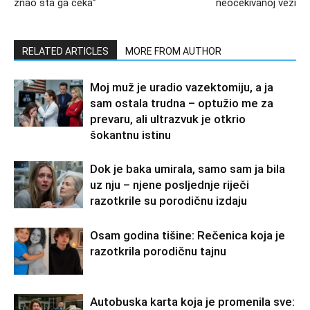
znao šta ga čeka”
neočekivanoj vezi
RELATED ARTICLES
MORE FROM AUTHOR
Moj muž je uradio vazektomiju, a ja
sam ostala trudna – optužio me za
prevaru, ali ultrazvuk je otkrio
šokantnu istinu
Dok je baka umirala, samo sam ja bila
uz nju – njene posljednje riječi
razotkrile su porodičnu izdaju
Osam godina tišine: Rečenica koja je
razotkrila porodičnu tajnu
Autobuska karta koja je promenila sve: