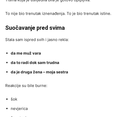
To nije bio trenutak iznenađenja. To je bio trenutak istine.
Suočavanje pred svima
Stala sam ispred svih i jasno rekla:
da me muž vara
da to radi dok sam trudna
da je druga žena – moja sestra
Reakcije su bile burne:
šok
nevjerica