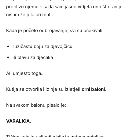
preblizu njemu – sada sam jasno vidjela ono što ranije
nisam željela priznati.
Kada je počelo odbrojavanje, svi su očekivali:
ružičastu boju za djevojčicu
ili plavu za dječaka
Ali umjesto toga…
Kutija se otvorila i iz nje su izletjeli
crni baloni
.
Na svakom balonu pisalo je:
VARALICA.
Tišina koja je uslijedila bila je gotovo opipljiva.