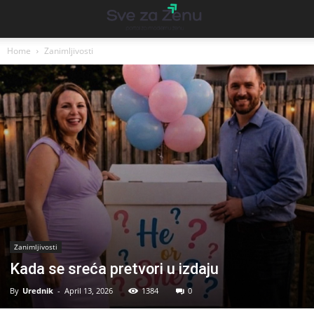
Home
Zanimljivosti
Zanimljivosti
Kada se sreća pretvori u izdaju
By
Urednik
-
April 13, 2026
1384
0