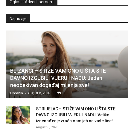
Oglasi - Advertisement
Najnovije
BLIZANCI – STIŽE VAM ONO U ŠTA STE
DAVNO IZGUBILI VJERU I NADU: Jedan
neočekivan događaj mijenja sve!
Urednik
-
August 8, 2026
0
STRIJELAC – STIŽE VAM ONO U ŠTA STE
DAVNO IZGUBILI VJERU I NADU: Veliko
iznenađenje vraća osmijeh na vaše lice!
August 8, 2026