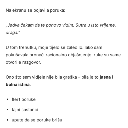
Na ekranu se pojavila poruka:
„Jedva čekam da te ponovo vidim. Sutra u isto vrijeme,
draga.“
U tom trenutku, moje tijelo se zaledilo. Iako sam
pokušavala pronaći racionalno objašnjenje, ruke su same
otvorile razgovor.
Ono što sam vidjela nije bila greška – bila je to
jasna i
bolna istina
:
flert poruke
tajni sastanci
upute da se poruke brišu