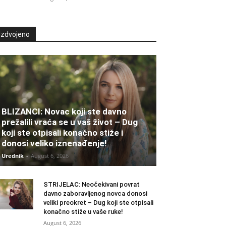
Izdvojeno
BLIZANCI: Novac koji ste davno
prežalili vraća se u vaš život – Dug
koji ste otpisali konačno stiže i
donosi veliko iznenađenje!
Urednik
-
August 6, 2026
STRIJELAC: Neočekivani povrat
davno zaboravljenog novca donosi
veliki preokret – Dug koji ste otpisali
konačno stiže u vaše ruke!
August 6, 2026