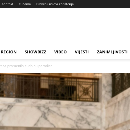
Kontakt
O nama
Pravila i uslovi korištenja
REGION
SHOWBIZZ
VIDEO
VIJESTI
ZANIMLJIVOSTI
rtica promenila sudbinu porodice