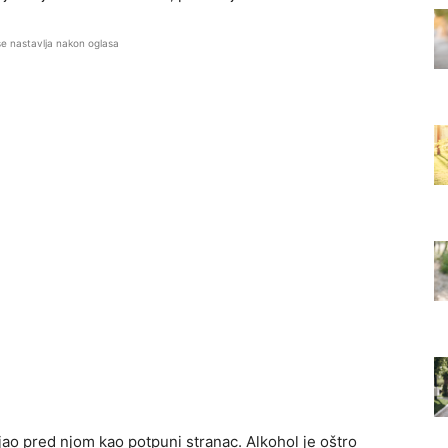
se nastavlja nakon oglasa
jao pred njom kao potpuni stranac. Alkohol je oštro