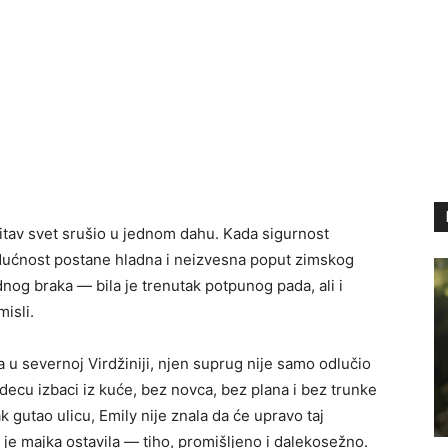
čitav svet srušio u jednom dahu. Kada sigurnost
dućnost postane hladna i neizvesna poput zimskog
dnog braka — bila je trenutak potpunog pada, ali i
isli.
 u severnoj Virdžiniji, njen suprug nije samo odlučio
decu izbaci iz kuće, bez novca, bez plana i bez trunke
 gutao ulicu, Emily nije znala da će upravo taj
oj je majka ostavila — tiho, promišljeno i dalekosežno.