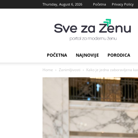
Thursday, August 6, 2026
Početna
Privacy Policy
sve
za
Zenu
POČETNA
NAJNOVIJE
PORODICA
Home
Zanimljivosti
Kako je jedna zaboravljena ka