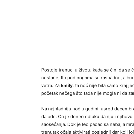
Postoje trenuci u životu kada se čini da se 
nestane, tlo pod nogama se raspadne, a bu
vetra. Za
Emily,
ta noć nije bila samo kraj je
početak nečega što tada nije mogla ni da zam
Na najhladniju noć u godini, usred decembra
da ode. On je doneo odluku da nju i njihovu 
saosećanja. Dok je led padao sa neba, a mrak
trenutak očaja aktivirati poslednji dar koji j