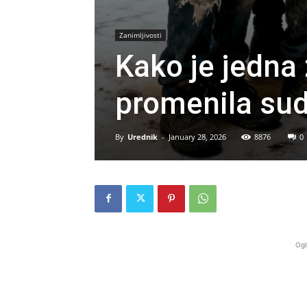
Zanimljivosti
Kako je jedna 
promenila sud
By
Urednik
-
January 28, 2026
8876
0
Ogl