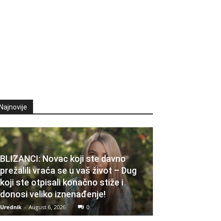
Najnovije
BLIZANCI: Novac koji ste davno
prežalili vraća se u vaš život – Dug
koji ste otpisali konačno stiže i
donosi veliko iznenađenje!
Urednik
-
August 6, 2026
0