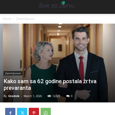
Home
Zanimljivosti
Zanimljivosti
Kako sam sa 62 godine postala žrtva
prevaranta
By
Urednik
-
March 1, 2026
12223
0