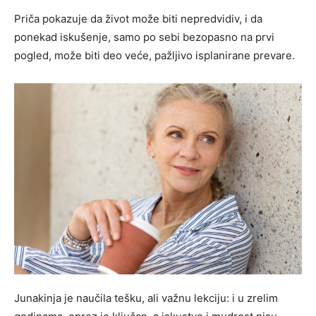
Priča pokazuje da život može biti nepredvidiv, i da
ponekad iskušenje, samo po sebi bezopasno na prvi
pogled, može biti deo veće, pažljivo isplanirane prevare.
Junakinja je naučila tešku, ali važnu lekciju: i u zrelim