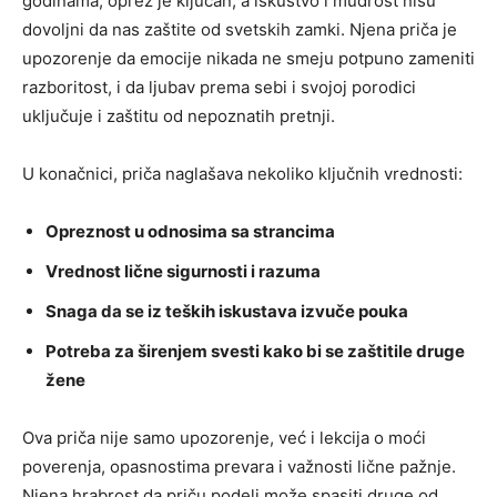
godinama, oprez je ključan, a iskustvo i mudrost nisu
dovoljni da nas zaštite od svetskih zamki. Njena priča je
upozorenje da emocije nikada ne smeju potpuno zameniti
razboritost, i da ljubav prema sebi i svojoj porodici
uključuje i zaštitu od nepoznatih pretnji.
U konačnici, priča naglašava nekoliko ključnih vrednosti:
Opreznost u odnosima sa strancima
Vrednost lične sigurnosti i razuma
Snaga da se iz teških iskustava izvuče pouka
Potreba za širenjem svesti kako bi se zaštitile druge
žene
Ova priča nije samo upozorenje, već i lekcija o moći
poverenja, opasnostima prevara i važnosti lične pažnje.
Njena hrabrost da priču podeli može spasiti druge od