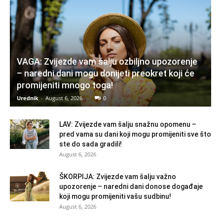
VAGA: Zvijezde vam šalju ozbiljno upozorenje
– naredni dani mogu donijeti preokret koji će
promijeniti mnogo toga!
Urednik
-
August 6, 2026
0
LAV: Zvijezde vam šalju snažnu opomenu –
pred vama su dani koji mogu promijeniti sve što
ste do sada gradili!
August 6, 2026
ŠKORPIJA: Zvijezde vam šalju važno
upozorenje – naredni dani donose događaje
koji mogu promijeniti vašu sudbinu!
August 6, 2026