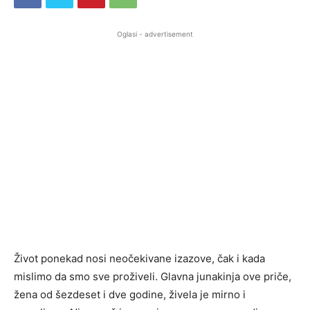
Oglasi - advertisement
Život ponekad nosi neočekivane izazove, čak i kada
mislimo da smo sve proživeli. Glavna junakinja ove priče,
žena od šezdeset i dve godine, živela je mirno i