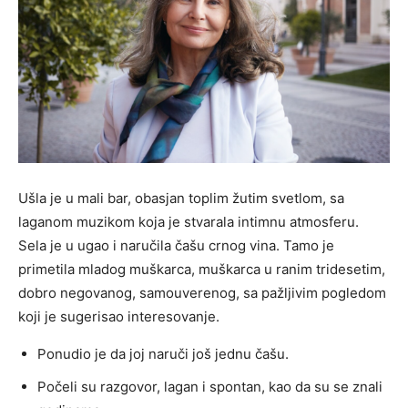
Ušla je u mali bar, obasjan toplim žutim svetlom, sa
laganom muzikom koja je stvarala intimnu atmosferu.
Sela je u ugao i naručila čašu crnog vina. Tamo je
primetila mladog muškarca, muškarca u ranim tridesetim,
dobro negovanog, samouverenog, sa pažljivim pogledom
koji je sugerisao interesovanje.
Ponudio je da joj naruči još jednu čašu.
Počeli su razgovor, lagan i spontan, kao da su se znali