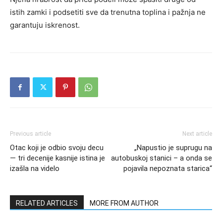
istih zamki i podsetiti sve da trenutna toplina i pažnja ne
garantuju iskrenost.
Previous article
Next article
Otac koji je odbio svoju decu
„Napustio je suprugu na
— tri decenije kasnije istina je
autobuskoj stanici – a onda se
izašla na videlo
pojavila nepoznata starica“
RELATED ARTICLES
MORE FROM AUTHOR