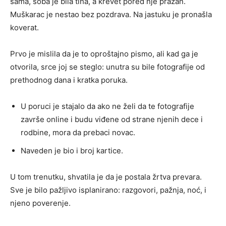
sama, soba je bila tiha, a krevet pored nje prazan.
Muškarac je nestao bez pozdrava. Na jastuku je pronašla
koverat.
Prvo je mislila da je to oproštajno pismo, ali kad ga je
otvorila, srce joj se steglo: unutra su bile fotografije od
prethodnog dana i kratka poruka.
U poruci je stajalo da ako ne želi da te fotografije
završe online i budu viđene od strane njenih dece i
rodbine, mora da prebaci novac.
Naveden je bio i broj kartice.
U tom trenutku, shvatila je da je postala žrtva prevara.
Sve je bilo pažljivo isplanirano: razgovori, pažnja, noć, i
njeno poverenje.