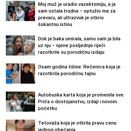
Moj muž je uradio vazektomiju, a ja
sam ostala trudna – optužio me za
prevaru, ali ultrazvuk je otkrio
šokantnu istinu
Dok je baka umirala, samo sam ja bila
uz nju – njene posljednje riječi
razotkrile su porodičnu izdaju
Osam godina tišine: Rečenica koja je
razotkrila porodičnu tajnu
Autobuska karta koja je promenila sve:
Priča o dostojanstvu, izdaji i novom
početku
Tetovaža koja je otkrila pravu cenu
jednog obećanja