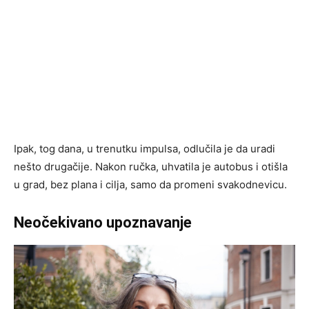
Ipak, tog dana, u trenutku impulsa, odlučila je da uradi
nešto drugačije. Nakon ručka, uhvatila je autobus i otišla
u grad, bez plana i cilja, samo da promeni svakodnevicu.
Neočekivano upoznavanje