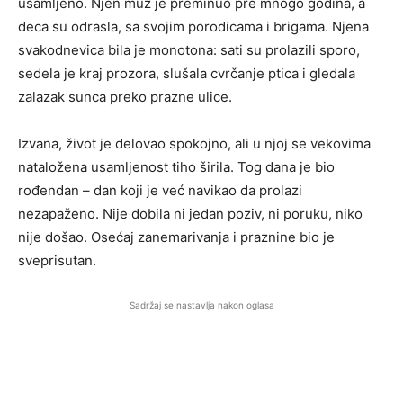
usamljeno. Njen muž je preminuo pre mnogo godina, a
deca su odrasla, sa svojim porodicama i brigama. Njena
svakodnevica bila je monotona: sati su prolazili sporo,
sedela je kraj prozora, slušala cvrčanje ptica i gledala
zalazak sunca preko prazne ulice.
Izvana, život je delovao spokojno, ali u njoj se vekovima
nataložena usamljenost tiho širila. Tog dana je bio
rođendan – dan koji je već navikao da prolazi
nezapaženo. Nije dobila ni jedan poziv, ni poruku, niko
nije došao. Osećaj zanemarivanja i praznine bio je
sveprisutan.
Sadržaj se nastavlja nakon oglasa