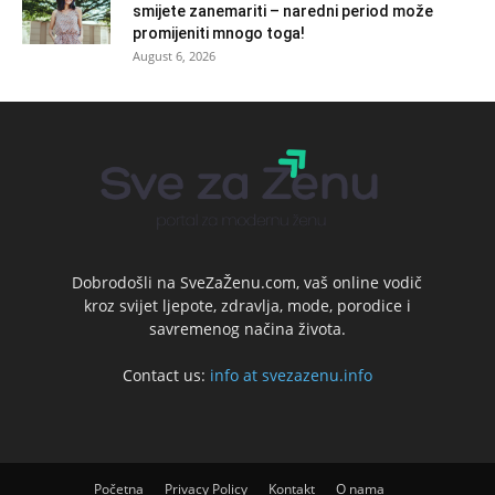
smijete zanemariti – naredni period može
promijeniti mnogo toga!
August 6, 2026
Dobrodošli na SveZaŽenu.com, vaš online vodič
kroz svijet ljepote, zdravlja, mode, porodice i
savremenog načina života.
Contact us:
info at svezazenu.info
Početna
Privacy Policy
Kontakt
O nama