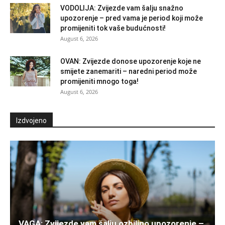
VODOLIJA: Zvijezde vam šalju snažno
upozorenje – pred vama je period koji može
promijeniti tok vaše budućnosti!
August 6, 2026
OVAN: Zvijezde donose upozorenje koje ne
smijete zanemariti – naredni period može
promijeniti mnogo toga!
August 6, 2026
Izdvojeno
VAGA: Zvijezde vam šalju ozbiljno upozorenje –