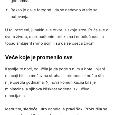
godinama.
Rekao je da je fotograf i da se nedavno vratio sa
putovanja.
U toj razmeni, junakinja je otvorila svoje srce. Pričala je o
svom životu, o propuštenim prilikama i neodlučnosti, a
topao ambijent i vino učinili su da se oseća živom.
Veče koje je promenilo sve
Kasnije te noći, odlučila je da pođe s njim u hotel. Njeni
osećaji bili su mešavina straha i smirenosti – nešto što
nije osetila godinama. Njihova komunikacija bila je
minimalna, a njihova bliskost vođena isključivo
emocijama.
Međutim, sledeće jutro donelo je pravi šok. Probudila se