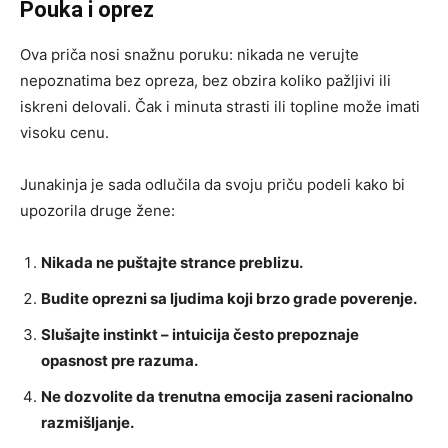
Pouka i oprez
Ova priča nosi snažnu poruku: nikada ne verujte
nepoznatima bez opreza, bez obzira koliko pažljivi ili
iskreni delovali. Čak i minuta strasti ili topline može imati
visoku cenu.
Junakinja je sada odlučila da svoju priču podeli kako bi
upozorila druge žene:
Nikada ne puštajte strance preblizu.
Budite oprezni sa ljudima koji brzo grade poverenje.
Slušajte instinkt – intuicija često prepoznaje
opasnost pre razuma.
Ne dozvolite da trenutna emocija zaseni racionalno
razmišljanje.