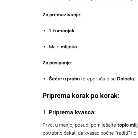
Za premazivanje
:
1
žumanjak
Malo
mlijeka
Za posipanje
:
Šećer u prahu
(preporučuje se
Dolcela
)
Priprema korak po korak:
1.
Priprema kvasca:
Prvo, u manjoj posudi pomiješajte
toplo mli
potrebno čekati da kvasac počne “raditi” i d