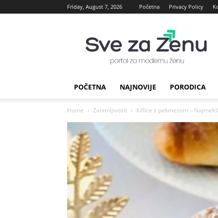
Friday, August 7, 2026
Početna
Privacy Policy
K
sve
za
Zenu
POČETNA
NAJNOVIJE
PORODICA
Home
Zanimljivosti
Kiflice s pekmezom – Najmekše