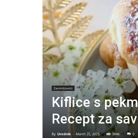
Zanimljivosti
Kiflice s pek
Recept za sav
By
Urednik
-
March 25, 2025
3046
0