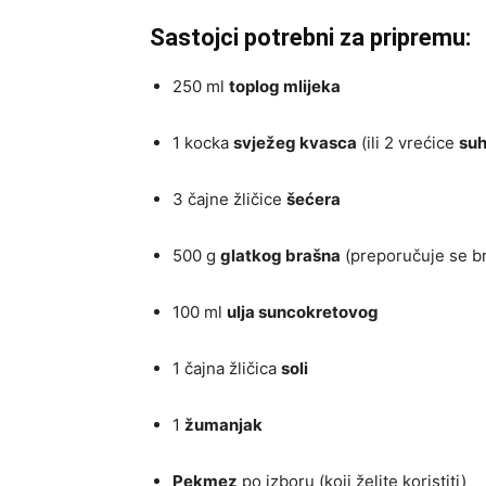
Sastojci potrebni za pripremu:
250 ml
toplog mlijeka
1 kocka
svježeg kvasca
(ili 2 vrećice
suh
3 čajne žličice
šećera
500 g
glatkog brašna
(preporučuje se 
100 ml
ulja suncokretovog
1 čajna žličica
soli
1
žumanjak
Pekmez
po izboru (koji želite koristiti)