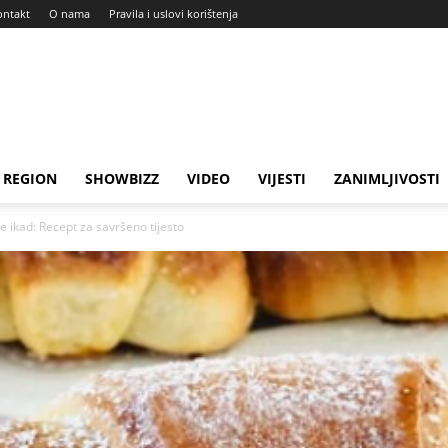
ontakt
O nama
Pravila i uslovi korištenja
REGION
SHOWBIZZ
VIDEO
VIJESTI
ZANIMLJIVOSTI
 ikad: Recept za savršeno tijesto