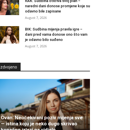
RAK: Sudbina otkriva svoj plan –
naredni dani donose promjene koje su
odavno bile zapisane
August 7, 2026
BIK: Sudbina mijenja pravila igre –
dani pred vama donose ono što vam
je odavno bilo suđeno
August 7, 2026
Izdvojeno
Ovan: Neočekivani poziv mijenja sve
— istina koju je neko dugo skrivao
konačno izlazi na vidjelo