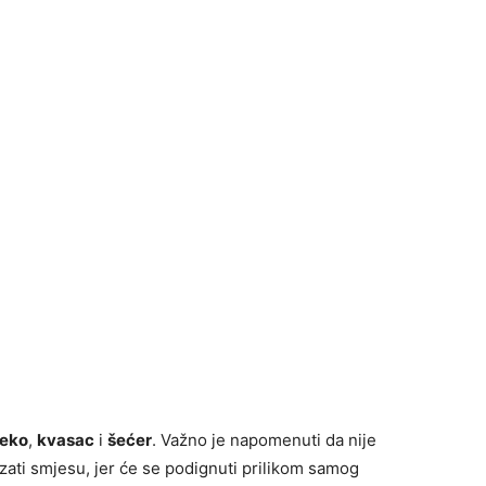
jeko
,
kvasac
i
šećer
. Važno je napomenuti da nije
izati smjesu, jer će se podignuti prilikom samog