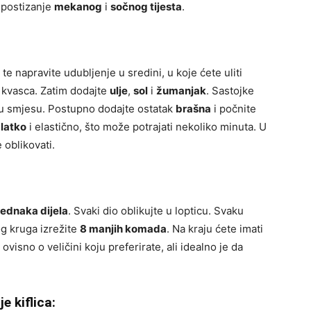
a postizanje
mekanog
i
sočnog tijesta
.
, te napravite udubljenje u sredini, u koje ćete uliti
 kvasca. Zatim dodajte
ulje
,
sol
i
žumanjak
. Sastojke
u smjesu. Postupno dodajte ostatak
brašna
i počnite
latko
i elastično, što može potrajati nekoliko minuta. U
e oblikovati.
 jednaka dijela
. Svaki dio oblikujte u lopticu. Svaku
og kruga izrežite
8 manjih komada
. Na kraju ćete imati
ovisno o veličini koju preferirate, ali idealno je da
e kiflica: