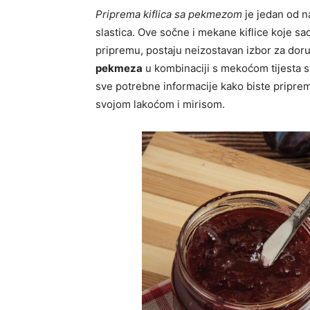
Priprema kiflica sa pekmezom
je jedan od na
slastica. Ove sočne i mekanе kiflice koje s
pripremu, postaju neizostavan izbor za doruč
pekmeza
u kombinaciji s mekoćom tijesta st
sve potrebne informacije kako biste pripremi
svojom lakoćom i mirisom.