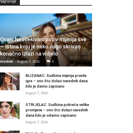
Najnovije
Ovan: Neočekivani poziv mijenja sve
— istina koju je neko dugo skrivao
konačno izlazi na vidjelo
Urednik
-
August 7, 2026
0
BLIZANAC: Sudbina mijenja pravila
igre – ono što dolazi narednih dana
bilo je davno zapisano
August 7, 2026
STRIJELAC: Sudbina pokreće velike
promjene – ono što dolazi narednih
dana bilo je odavno zapisano
August 7, 2026