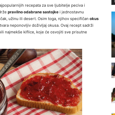
jpopularnijih recepata za sve ljubitelje peciva i
adrže
pravilno odabrane sastojke
i jednostavnu
ak, užinu ili desert. Osim toga, njihov specifičan
okus
vara neponovljiv doživljaj okusa. Ovaj recept sadrži
li najmekše kiflice, koje će osvojiti sve prisutne