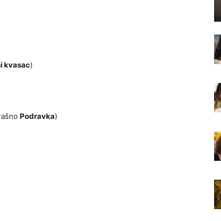
i kvasac
)
brašno
Podravka
)