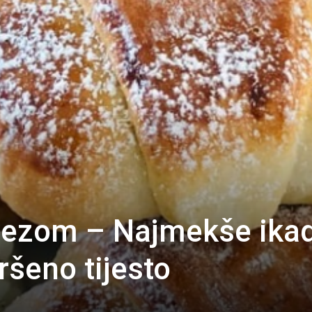
mezom – Najmekše ikad
ršeno tijesto