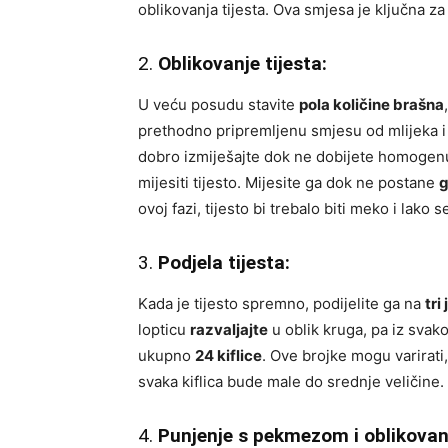
oblikovanja tijesta. Ova smjesa je ključna z
2.
Oblikovanje tijesta:
U veću posudu stavite
pola količine brašna
prethodno pripremljenu smjesu od mlijeka i
dobro izmiješajte dok ne dobijete homogen
mijesiti tijesto. Mijesite ga dok ne postane
g
ovoj fazi, tijesto bi trebalo biti meko i lako s
3.
Podjela tijesta:
Kada je tijesto spremno, podijelite ga na
tri
lopticu
razvaljajte
u oblik kruga, pa iz svak
ukupno
24 kiflice
. Ove brojke mogu varirati, 
svaka kiflica bude male do srednje veličine.
4.
Punjenje s pekmezom i oblikovanj