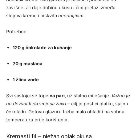
završne, ali daje dubinu ukusu i čini prelaz između
slojeva kreme i biskvita
neodoljivim
.
Potrebno:
120 g čokolade za kuhanje
70 g maslaca
1 žlica vode
Svi sastojci se tope
na pari
, uz stalno miješanje.
Važno je
ne dozvoliti da smjesa zavri
– cilj je postići glatku, sjajnu
čokoladu. Gotovu glazuru treba malo ohladiti na sobnu
temperaturu prije korištenja.
Kremasti fil – nježan oblak okusa