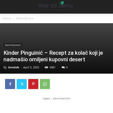
Home
Zanimljivosti
Zanimljivosti
Kinder Pinguinić – Recept za kolač koji je
nadmašio omiljeni kupovni desert
By
Urednik
-
April 5, 2025
3481
0
Oglasi - advertisement