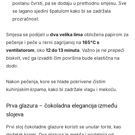
postanu čvrsti, pa se dodaju u prethodnu smjesu. Sve
se lagano sjedini špatulom kako bi se zadržala
prozračnost.
Smjesa se podijeli u
dva velika lima
obložena papirom za
pečenje i peče u rerni zagrijanoj na
165°C s
ventilatorom
, oko
12 do 13 minuta
. Važno je
ne prepeći
biskvit
, već ga izvaditi čim površina bude elastična na
dodir.
Nakon pečenja, kore se hlade pokrivene
čistim
kuhinjskim krpama
, kako bi zadržale vlagu i mekoću.
Prva glazura – čokoladna elegancija između
slojeva
Prvi sloj čokoladne glazure koristi se
unutar torte
, kao
dodatak kremi. Ova glazura je
mekša i podatnija
od