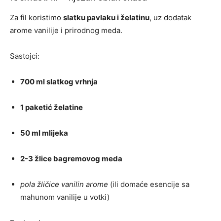
Za fil koristimo
slatku pavlaku i želatinu
, uz dodatak
arome vanilije i prirodnog meda.
Sastojci:
700 ml slatkog vrhnja
1 paketić želatine
50 ml mlijeka
2-3 žlice bagremovog meda
pola žličice vanilin arome
(ili domaće esencije sa
mahunom vanilije u votki)