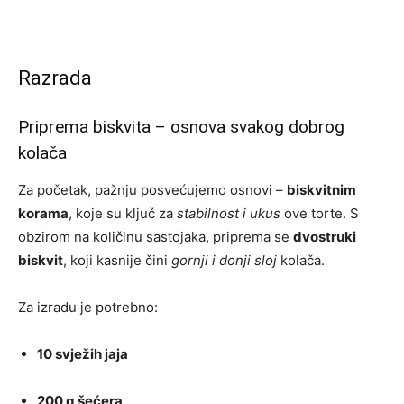
Razrada
Priprema biskvita – osnova svakog dobrog
kolača
Za početak, pažnju posvećujemo osnovi –
biskvitnim
korama
, koje su ključ za
stabilnost i ukus
ove torte. S
obzirom na količinu sastojaka, priprema se
dvostruki
biskvit
, koji kasnije čini
gornji i donji sloj
kolača.
Za izradu je potrebno:
10 svježih jaja
200 g šećera