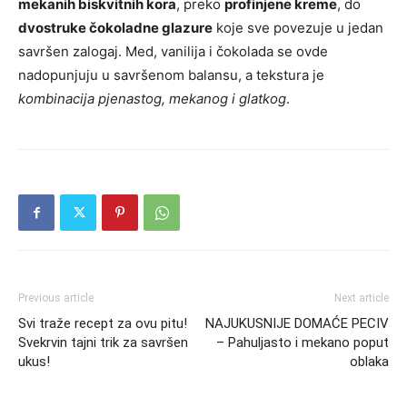
mekanih biskvitnih kora
, preko
profinjene kreme
, do
dvostruke čokoladne glazure
koje sve povezuje u jedan
savršen zalogaj. Med, vanilija i čokolada se ovde
nadopunjuju u savršenom balansu, a tekstura je
kombinacija pjenastog, mekanog i glatkog
.
Previous article
Next article
Svi traže recept za ovu pitu!
NAJUKUSNIJE DOMAĆE PECIV
Svekrvin tajni trik za savršen
– Pahuljasto i mekano poput
ukus!
oblaka