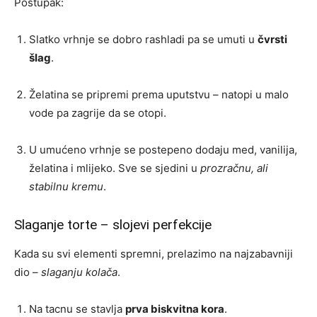
Postupak:
Slatko vrhnje se dobro rashladi pa se umuti u
čvrsti
šlag
.
Želatina se pripremi prema uputstvu – natopi u malo
vode pa zagrije da se otopi.
U umućeno vrhnje se postepeno dodaju med, vanilija,
želatina i mlijeko. Sve se sjedini u
prozračnu, ali
stabilnu kremu
.
Slaganje torte – slojevi perfekcije
Kada su svi elementi spremni, prelazimo na najzabavniji
dio –
slaganju kolača
.
Na tacnu se stavlja
prva biskvitna kora
.