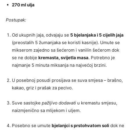
270 ml ulja
Postupak:
Od ukupnih jaja, odvajaju se
5 bjelanjaka i 5 cijelih jaja
(preostalih 5 žumanjaka se koristi kasnije). Umute se
mikserom zajedno sa šećerom i vanilin šećerom dok
se ne dobije
kremasta, svijetla masa
. Potrebno je
najmanje 5 minuta miksanja na najvećoj brzini.
U posebnoj posudi prosijava se suva smjesa – brašno,
kakao, griz i prašak za pecivo.
Suve sastojke
pažljivo dodavati
u kremastu smjesu,
naizmjenično sa mlijekom i uljem.
Posebno se umute
bjelanjci s prstohvatom soli
dok ne