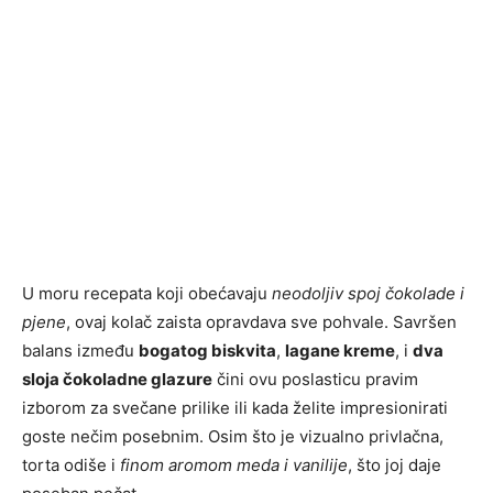
U moru recepata koji obećavaju
neodoljiv spoj čokolade i
pjene
, ovaj kolač zaista opravdava sve pohvale. Savršen
balans između
bogatog biskvita
,
lagane kreme
, i
dva
sloja čokoladne glazure
čini ovu poslasticu pravim
izborom za svečane prilike ili kada želite impresionirati
goste nečim posebnim. Osim što je vizualno privlačna,
torta odiše i
finom aromom meda i vanilije
, što joj daje