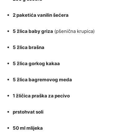
2 paketića vanilin šećera
5 žlica baby griza
(pšenična krupica)
5 žlica brašna
5 žlica gorkog kakaa
5 žlica bagremovog meda
1 žličica praška za pecivo
prstohvat soli
50 ml mlijeka