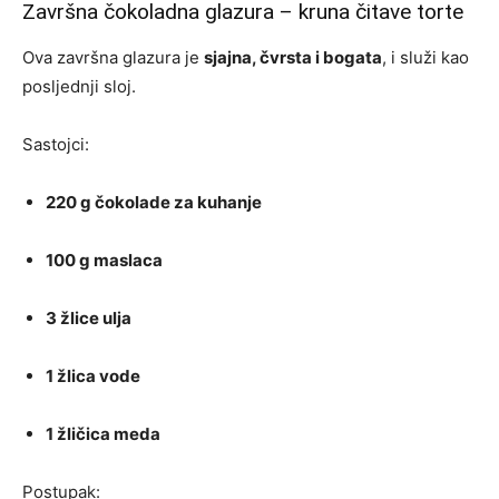
Završna čokoladna glazura – kruna čitave torte
Ova završna glazura je
sjajna, čvrsta i bogata
, i služi kao
posljednji sloj.
Sastojci:
220 g čokolade za kuhanje
100 g maslaca
3 žlice ulja
1 žlica vode
1 žličica meda
Postupak: