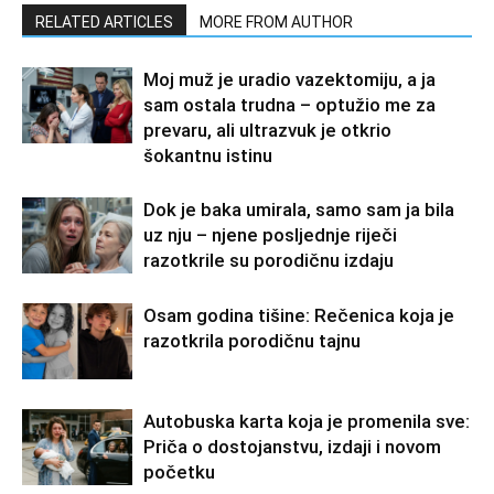
RELATED ARTICLES
MORE FROM AUTHOR
Moj muž je uradio vazektomiju, a ja
sam ostala trudna – optužio me za
prevaru, ali ultrazvuk je otkrio
šokantnu istinu
Dok je baka umirala, samo sam ja bila
uz nju – njene posljednje riječi
razotkrile su porodičnu izdaju
Osam godina tišine: Rečenica koja je
razotkrila porodičnu tajnu
Autobuska karta koja je promenila sve:
Priča o dostojanstvu, izdaji i novom
početku