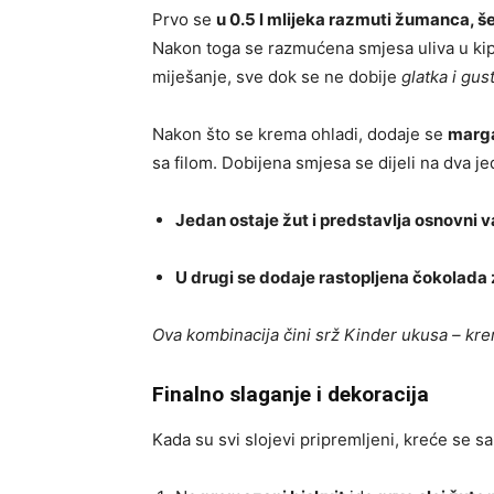
Prvo se
u 0.5 l mlijeka razmuti žumanca, še
Nakon toga se razmućena smjesa uliva u kipu
miješanje, sve dok se ne dobije
glatka i gu
Nakon što se krema ohladi, dodaje se
marga
sa filom. Dobijena smjesa se dijeli na dva je
Jedan ostaje žut i predstavlja osnovni van
U drugi se dodaje rastopljena čokolada
Ova kombinacija čini srž Kinder ukusa – krem
Finalno slaganje i dekoracija
Kada su svi slojevi pripremljeni, kreće se 