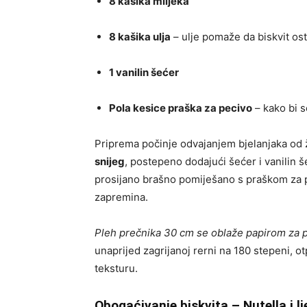
8 kašika mlijeka
8 kašika ulja
– ulje pomaže da biskvit ost
1 vanilin šećer
Pola kesice praška za pecivo
– kako bi s
Priprema počinje odvajanjem bjelanjaka od
snijeg
, postepeno dodajući šećer i vanilin š
prosijano brašno pomiješano s praškom za pe
zapremina.
Pleh prečnika 30 cm se oblaže papirom za 
unaprijed zagrijanoj rerni na 180 stepeni, ot
teksturu.
Obogaćivanje biskvita – Nutella i lj