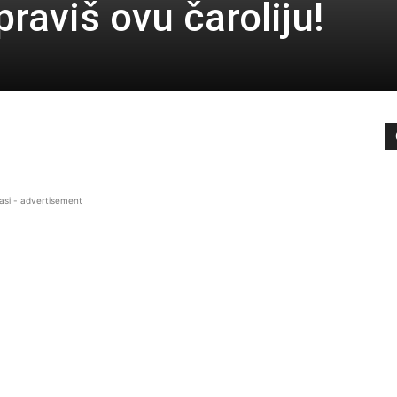
raviš ovu čaroliju!
asi - advertisement