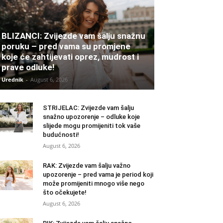
BLIZANCI: Zvijezde vam šalju snažnu
poruku – pred vama su promjene
koje će zahtijevati oprez, mudrost i
prave odluke!
Urednik
-
August 6, 2026
STRIJELAC: Zvijezde vam šalju
snažno upozorenje – odluke koje
slijede mogu promijeniti tok vaše
budućnosti!
August 6, 2026
RAK: Zvijezde vam šalju važno
upozorenje – pred vama je period koji
može promijeniti mnogo više nego
što očekujete!
August 6, 2026