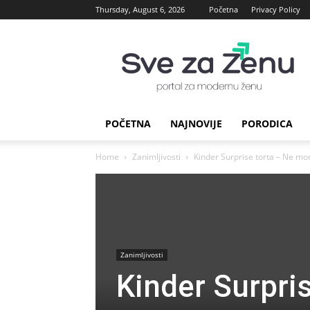
Thursday, August 6, 2026
Početna
Privacy Policy
sve
za
Zenu
POČETNA
NAJNOVIJE
PORODICA
Home
Zanimljivosti
Kinder Surprise torta – Ne mor
Zanimljivosti
Kinder Surpris