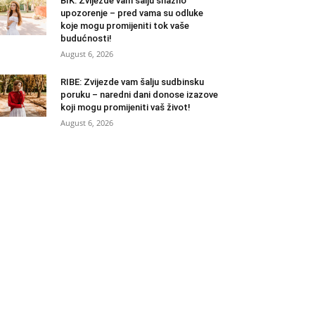
BIK: Zvijezde vam šalju snažno
upozorenje – pred vama su odluke
koje mogu promijeniti tok vaše
budućnosti!
August 6, 2026
RIBE: Zvijezde vam šalju sudbinsku
poruku – naredni dani donose izazove
koji mogu promijeniti vaš život!
August 6, 2026