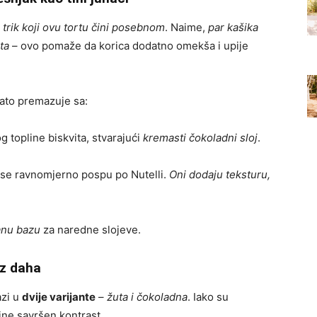
i trik koji ovu tortu čini posebnom
. Naime,
par kašika
ta
– ovo pomaže da korica dodatno omekša i upije
gato premazuje sa:
g topline biskvita, stvarajući
kremasti čokoladni sloj
.
 se ravnomjerno pospu po Nutelli.
Oni dodaju teksturu,
anu bazu
za naredne slojeve.
ez daha
azi u
dvije varijante
–
žuta i čokoladna
. Iako su
čine savršen kontrast.