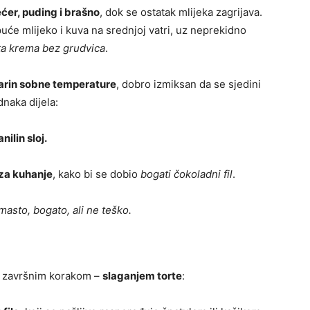
ćer, puding i brašno
, dok se ostatak mlijeka zagrijava.
će mlijeko i kuva na srednjoj vatri, uz neprekidno
sta krema bez grudvica
.
rin sobne temperature
, dobro izmiksan da se sjedini
dnaka dijela:
ilin sloj.
 za kuhanje
, kako bi se dobio
bogati čokoladni fil
.
asto, bogato, ali ne teško.
sa završnim korakom –
slaganjem torte
: