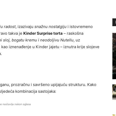
ju radost
, izazivaju
snažnu nostalgiju
i istovremeno
ravo takva je
Kinder Surprise torta
– raskošna
ni sloj, bogatu kremu i neodoljivu Nutellu
, uz
e kao iznenađenje u Kinder jajetu – iznutra krije slojeve
.
ganu, prozračnu i savršeno upijajuću strukturu. Kako
e sljedeća kombinacija sastojaka:
se nastavlja nakon oglasa