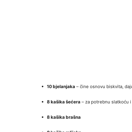
10 bjelanjaka
– čine osnovu biskvita, daj
8 kašika šećera
– za potrebnu slatkoću i 
8 kašika brašna