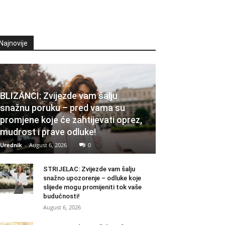
Najnovije
BLIZANCI: Zvijezde vam šalju
snažnu poruku – pred vama su
promjene koje će zahtijevati oprez,
mudrost i prave odluke!
Urednik
-
August 6, 2026
0
STRIJELAC: Zvijezde vam šalju
snažno upozorenje – odluke koje
slijede mogu promijeniti tok vaše
budućnosti!
August 6, 2026