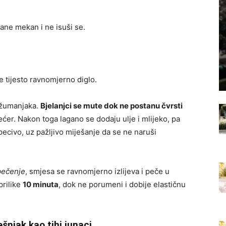
ane mekan i ne isuši se.
e tijesto ravnomjerno diglo.
 žumanjaka.
Bjelanjci se mute dok ne postanu čvrsti
ećer. Nakon toga lagano se dodaju ulje i mlijeko, pa
civo, uz pažljivo miješanje da se ne naruši
pečenje
, smjesa se ravnomjerno izlijeva i peče u
prilike
10 minuta
, dok ne porumeni i dobije elastičnu
ešnjak kao tihi junaci