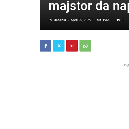
majstor da nap
By
Urednik
-
April 20, 2025
1964
0
Ogl