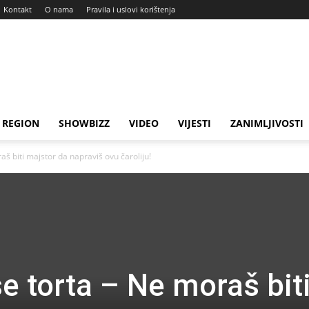
Kontakt
O nama
Pravila i uslovi korištenja
REGION
SHOWBIZZ
VIDEO
VIJESTI
ZANIMLJIVOSTI
aš biti majstor da napraviš ovu čaroliju!
e torta – Ne moraš bit