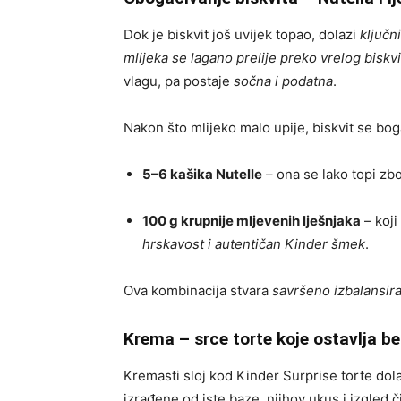
Dok je biskvit još uvijek topao, dolazi
ključn
mlijeka se lagano prelije preko vrelog biskvi
vlagu, pa postaje
sočna i podatna
.
Nakon što mlijeko malo upije, biskvit se bo
5–6 kašika Nutelle
– ona se lako topi zbo
100 g krupnije mljevenih lješnjaka
– koji
hrskavost i autentičan Kinder šmek
.
Ova kombinacija stvara
savršeno izbalansir
Krema – srce torte koje ostavlja b
Kremasti sloj kod Kinder Surprise torte dol
izrađene od iste baze, njihov ukus i izgled 