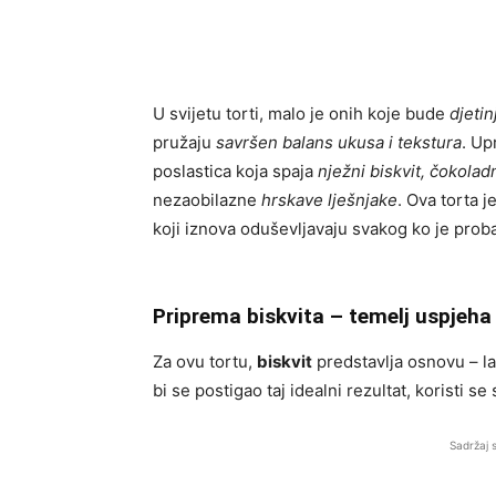
U svijetu torti, malo je onih koje bude
djetin
pružaju
savršen balans ukusa i tekstura
. Up
poslastica koja spaja
nježni biskvit, čokolad
nezaobilazne
hrskave lješnjake
. Ova torta j
koji iznova oduševljavaju svakog ko je proba
Priprema biskvita – temelj uspjeha
Za ovu tortu,
biskvit
predstavlja osnovu – la
bi se postigao taj idealni rezultat, koristi s
Sadržaj 