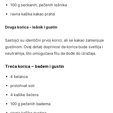
100 g seckanih, pečenih lešnika
ravna kašika kakao praha
Druga korica – lešnik i gustin
Sastojci su identični prvoj korici, ali se kakao zamenjuje
gustinom. Ovaj detalj doprinosi da korica bude svetlija i
neutralnija, što omogućava filu da dođe do izražaja.
Treća korica – badem i gustin
4 belanca
prstohvat soli
4 kašike šećera
100 g pečenih badema
ravna kašika gustina