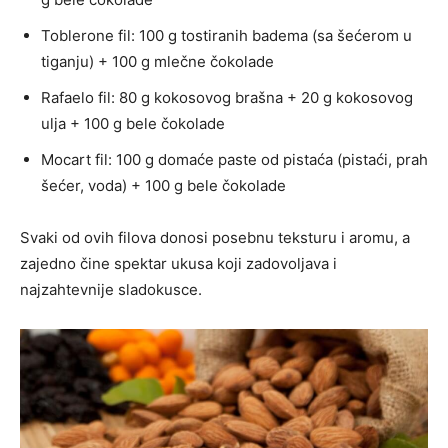
Toblerone fil: 100 g tostiranih badema (sa šećerom u
tiganju) + 100 g mlečne čokolade
Rafaelo fil: 80 g kokosovog brašna + 20 g kokosovog
ulja + 100 g bele čokolade
Mocart fil: 100 g domaće paste od pistaća (pistaći, prah
šećer, voda) + 100 g bele čokolade
Svaki od ovih filova donosi posebnu teksturu i aromu, a
zajedno čine spektar ukusa koji zadovoljava i
najzahtevnije sladokusce.