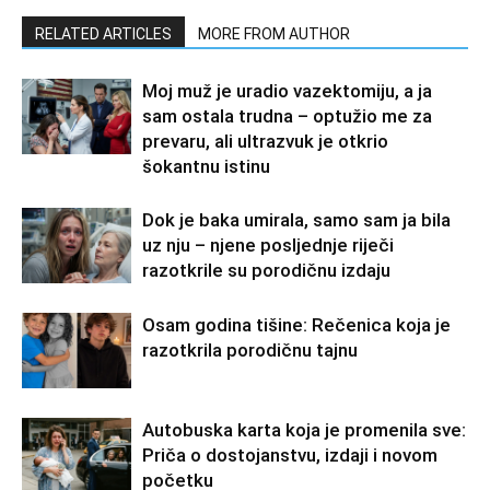
RELATED ARTICLES
MORE FROM AUTHOR
Moj muž je uradio vazektomiju, a ja
sam ostala trudna – optužio me za
prevaru, ali ultrazvuk je otkrio
šokantnu istinu
Dok je baka umirala, samo sam ja bila
uz nju – njene posljednje riječi
razotkrile su porodičnu izdaju
Osam godina tišine: Rečenica koja je
razotkrila porodičnu tajnu
Autobuska karta koja je promenila sve:
Priča o dostojanstvu, izdaji i novom
početku