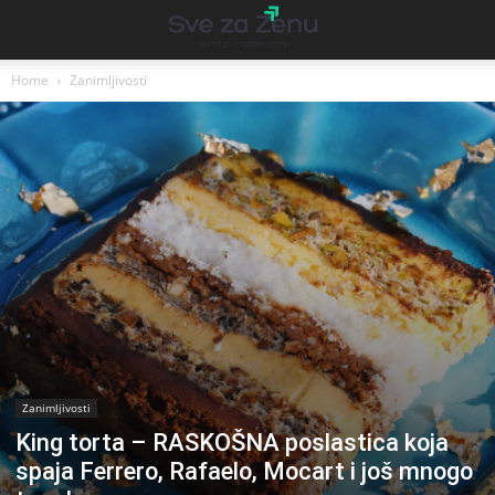
Home
Zanimljivosti
Zanimljivosti
King torta – RASKOŠNA poslastica koja
spaja Ferrero, Rafaelo, Mocart i još mnogo