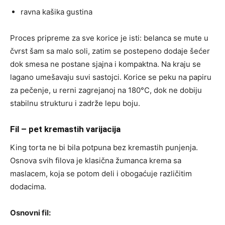
ravna kašika gustina
Proces pripreme za sve korice je isti: belanca se mute u
čvrst šam sa malo soli, zatim se postepeno dodaje šećer
dok smesa ne postane sjajna i kompaktna. Na kraju se
lagano umešavaju suvi sastojci. Korice se peku na papiru
za pečenje, u rerni zagrejanoj na 180°C, dok ne dobiju
stabilnu strukturu i zadrže lepu boju.
Fil – pet kremastih varijacija
King torta ne bi bila potpuna bez kremastih punjenja.
Osnova svih filova je klasična žumanca krema sa
maslacem, koja se potom deli i obogaćuje različitim
dodacima.
Osnovni fil: