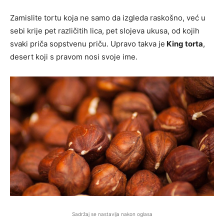
Zamislite tortu koja ne samo da izgleda raskošno, već u
sebi krije pet različitih lica, pet slojeva ukusa, od kojih
svaki priča sopstvenu priču. Upravo takva je
King torta
,
desert koji s pravom nosi svoje ime.
Sadržaj se nastavlja nakon oglasa