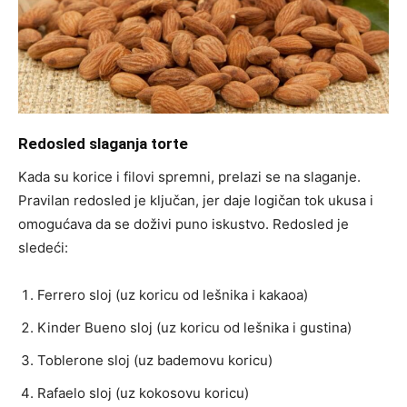
Redosled slaganja torte
Kada su korice i filovi spremni, prelazi se na slaganje.
Pravilan redosled je ključan, jer daje logičan tok ukusa i
omogućava da se doživi puno iskustvo. Redosled je
sledeći:
Ferrero sloj (uz koricu od lešnika i kakaoa)
Kinder Bueno sloj (uz koricu od lešnika i gustina)
Toblerone sloj (uz bademovu koricu)
Rafaelo sloj (uz kokosovu koricu)