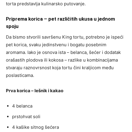
torta predstavlja kulinarsko putovanje.
Priprema korica – pet različitih ukusa u jednom
spoju
Da bismo stvorili savršenu King tortu, potrebno je ispeći
pet korica, svaku jedinstvenu i bogatu posebnim
aromama. Iako je osnova ista – belanca, šećer i dodatak
orašastih plodova ili kokosa – razlike u kombinacijama
stvaraju raznovrsnost koja tortu čini kraljicom među
poslasticama.
Prva korica – lešnik i kakao
4 belanca
prstohvat soli
4 kašike sitnog šećera