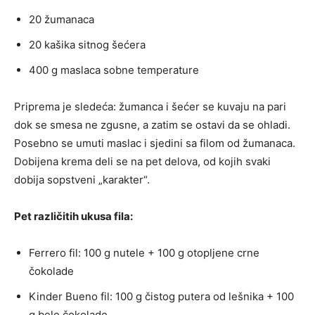
20 žumanaca
20 kašika sitnog šećera
400 g maslaca sobne temperature
Priprema je sledeća: žumanca i šećer se kuvaju na pari
dok se smesa ne zgusne, a zatim se ostavi da se ohladi.
Posebno se umuti maslac i sjedini sa filom od žumanaca.
Dobijena krema deli se na pet delova, od kojih svaki
dobija sopstveni „karakter“.
Pet različitih ukusa fila:
Ferrero fil: 100 g nutele + 100 g otopljene crne
čokolade
Kinder Bueno fil: 100 g čistog putera od lešnika + 100
g bele čokolade