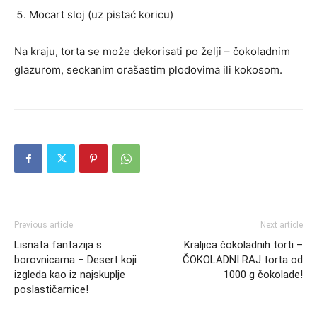
Mocart sloj (uz pistać koricu)
Na kraju, torta se može dekorisati po želji – čokoladnim
glazurom, seckanim orašastim plodovima ili kokosom.
Previous article
Next article
Lisnata fantazija s
Kraljica čokoladnih torti –
borovnicama – Desert koji
ČOKOLADNI RAJ torta od
izgleda kao iz najskuplje
1000 g čokolade!
poslastičarnice!