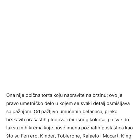
Ona nije obična torta koju napravite na brzinu; ovo je
pravo umetničko delo u kojem se svaki detalj osmišljava
sa pažnjom. Od pažljivo umućenih belanaca, preko
hrskavih orašastih plodova i mirisnog kokosa, pa sve do
luksuznih krema koje nose imena poznatih poslastica kao
što su Ferrero, Kinder, Toblerone, Rafaelo i Mocart, King