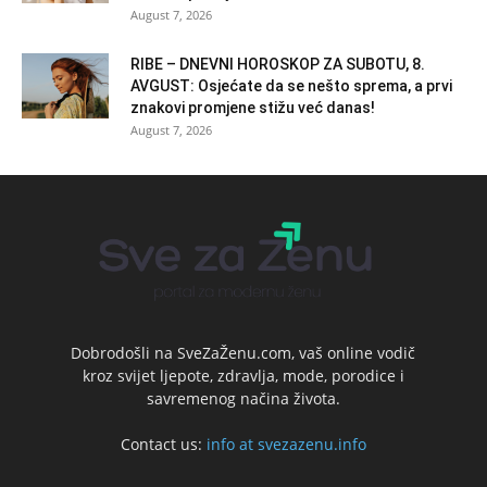
August 7, 2026
RIBE – DNEVNI HOROSKOP ZA SUBOTU, 8.
AVGUST: Osjećate da se nešto sprema, a prvi
znakovi promjene stižu već danas!
August 7, 2026
Dobrodošli na SveZaŽenu.com, vaš online vodič
kroz svijet ljepote, zdravlja, mode, porodice i
savremenog načina života.
Contact us:
info at svezazenu.info