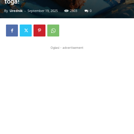
toga!
By
Urednik
-
September 19, 2025
2803
0
Oglasi - advertisement