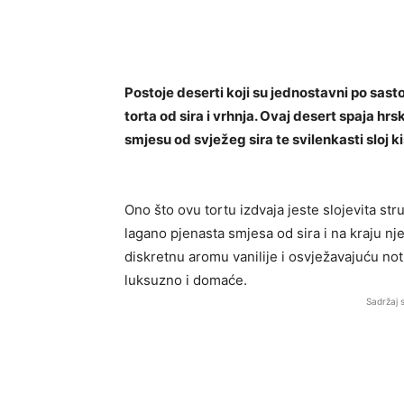
Postoje deserti koji su jednostavni po sast
torta od sira i vrhnja. Ovaj desert spaja hr
smjesu od svježeg sira te svilenkasti sloj k
Ono što ovu tortu izdvaja jeste slojevita st
lagano pjenasta smjesa od sira i na kraju n
diskretnu aromu vanilije i osvježavajuću not
luksuzno i domaće.
Sadržaj 