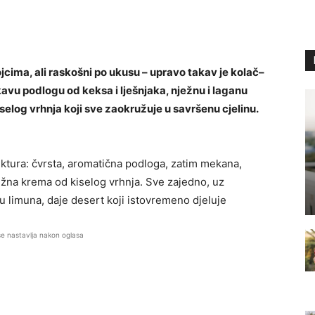
ojcima, ali raskošni po ukusu – upravo takav je kolač–
skavu podlogu od keksa i lješnjaka, nježnu i laganu
iselog vrhnja koji sve zaokružuje u savršenu cjelinu.
ruktura: čvrsta, aromatična podloga, zatim mekana,
ježna krema od kiselog vrhnja. Sve zajedno, uz
u limuna, daje desert koji istovremeno djeluje
se nastavlja nakon oglasa