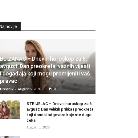
Najnovije
BLIZANAC – Dnevni horoskop za 6.
avgust: Dan preokreta, važnih vijesti
i događaja koji mogu promijeniti vaš
pravac
Urednik
-
August 5, 2026
0
STRIJELAC – Dnevni horoskop za 6.
avgust: Dan velikih prilika i preokreta
koji donosi odgovore koje ste dugo
čekali
August 5, 2026