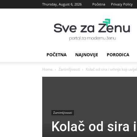
Thursday, August 6, 2026
Početna
Privacy Policy
sve
za
Zenu
POČETNA
NAJNOVIJE
PORODICA
Home
Zanimljivosti
Kolač od sira i vrhnja koji uvij
Zanimljivosti
Kolač od sira i