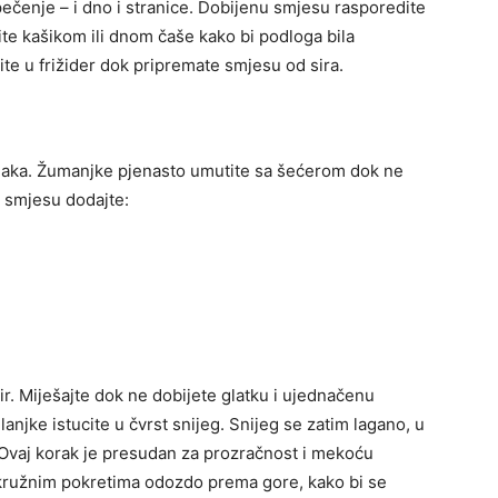
ečenje – i dno i stranice. Dobijenu smjesu rasporedite
ite kašikom ili dnom čaše kako bi podloga bila
ite u frižider dok pripremate smjesu od sira.
njaka. Žumanjke pjenasto umutite sa šećerom dok ne
u smjesu dodajte:
ir. Miješajte dok ne dobijete glatku i ujednačenu
njke istucite u čvrst snijeg. Snijeg se zatim lagano, u
 Ovaj korak je presudan za prozračnost i mekoću
, kružnim pokretima odozdo prema gore, kako bi se