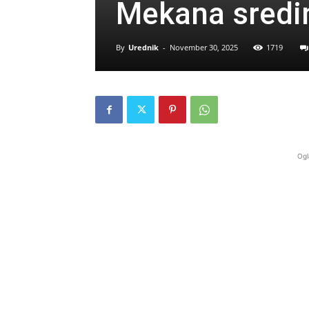
Mekana sredin
By
Urednik
-
November 30, 2025
1719
Ogl