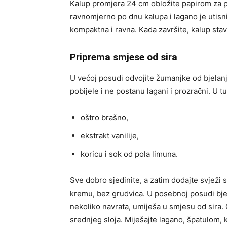
Kalup promjera 24 cm obložite papirom za p
ravnomjerno po dnu kalupa i lagano je utisn
kompaktna i ravna. Kada završite, kalup stav
Priprema smjese od sira
U većoj posudi odvojite žumanjke od bjela
pobijele i ne postanu lagani i prozračni. U t
oštro brašno,
ekstrakt vanilije,
koricu i sok od pola limuna.
Sve dobro sjedinite, a zatim dodajte svježi s
kremu, bez grudvica. U posebnoj posudi bjela
nekoliko navrata, umiješa u smjesu od sira.
srednjeg sloja. Miješajte lagano, špatulom