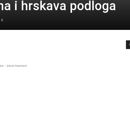
a i hrskava podloga
0
asi - advertisement