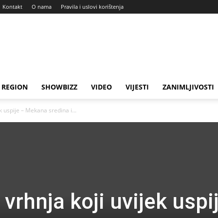
Kontakt
O nama
Pravila i uslovi korištenja
REGION
SHOWBIZZ
VIDEO
VIJESTI
ZANIMLJIVOSTI
ek uspije – Mekana sredina i...
 vrhnja koji uvijek uspi