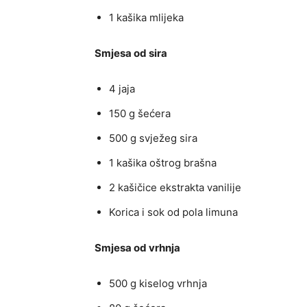
1 kašika mlijeka
Smjesa od sira
4 jaja
150 g šećera
500 g svježeg sira
1 kašika oštrog brašna
2 kašičice ekstrakta vanilije
Korica i sok od pola limuna
Smjesa od vrhnja
500 g kiselog vrhnja