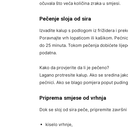
očuvala što veća količina zraka u smjesi.
Pečenje sloja od sira
Izvadite kalup s podlogom iz frižidera i prek
Poravnajte vrh lopaticom ili kašikom. Pećni
do 25 minuta. Tokom pečenja dobićete lijepo
podatna.
Kako da provjerite da li je pečeno?
Lagano protresite kalup. Ako se sredina jako
pećnici. Ako se blago pomjera poput puding
Priprema smjese od vrhnja
Dok se sloj od sira peče, pripremite završni 
kiselo vrhnje,