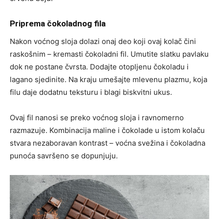
Priprema čokoladnog fila
Nakon voćnog sloja dolazi onaj deo koji ovaj kolač čini
raskošnim – kremasti čokoladni fil. Umutite slatku pavlaku
dok ne postane čvrsta. Dodajte otopljenu čokoladu i
lagano sjedinite. Na kraju umešajte mlevenu plazmu, koja
filu daje dodatnu teksturu i blagi biskvitni ukus.
Ovaj fil nanosi se preko voćnog sloja i ravnomerno
razmazuje. Kombinacija maline i čokolade u istom kolaču
stvara nezaboravan kontrast – voćna svežina i čokoladna
punoća savršeno se dopunjuju.