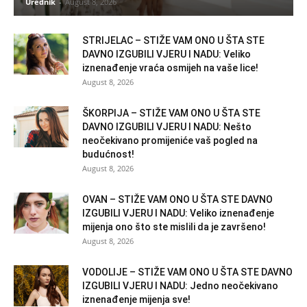
Urednik
-
August 8, 2026
STRIJELAC – STIŽE VAM ONO U ŠTA STE
DAVNO IZGUBILI VJERU I NADU: Veliko
iznenađenje vraća osmijeh na vaše lice!
August 8, 2026
ŠKORPIJA – STIŽE VAM ONO U ŠTA STE
DAVNO IZGUBILI VJERU I NADU: Nešto
neočekivano promijeniće vaš pogled na
budućnost!
August 8, 2026
OVAN – STIŽE VAM ONO U ŠTA STE DAVNO
IZGUBILI VJERU I NADU: Veliko iznenađenje
mijenja ono što ste mislili da je završeno!
August 8, 2026
VODOLIJE – STIŽE VAM ONO U ŠTA STE DAVNO
IZGUBILI VJERU I NADU: Jedno neočekivano
iznenađenje mijenja sve!