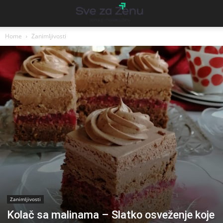
Home
Zanimljivosti
Zanimljivosti
Kolač sa malinama – Slatko osveženje koje