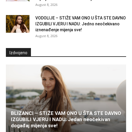
August 8, 2026
VODOLIJE – STIŽE VAM ONO U ŠTA STE DAVNO
IZGUBILI VJERU I NADU: Jedno neočekivano
iznenađenje mijenja sve!
August 8, 2026
Izdvojeno
BLIZANCI – STIŽE VAM ONO U ŠTA STE DAVNO
IZGUBILI VJERU I NADU: Jedan neočekivan
događaj mijenja sve!