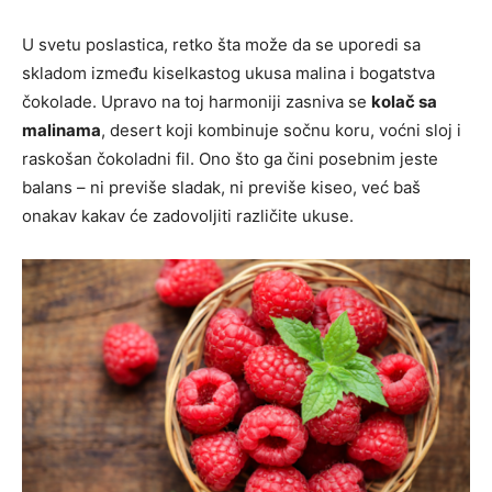
U svetu poslastica, retko šta može da se uporedi sa
skladom između kiselkastog ukusa malina i bogatstva
čokolade. Upravo na toj harmoniji zasniva se
kolač sa
malinama
, desert koji kombinuje sočnu koru, voćni sloj i
raskošan čokoladni fil. Ono što ga čini posebnim jeste
balans – ni previše sladak, ni previše kiseo, već baš
onakav kakav će zadovoljiti različite ukuse.