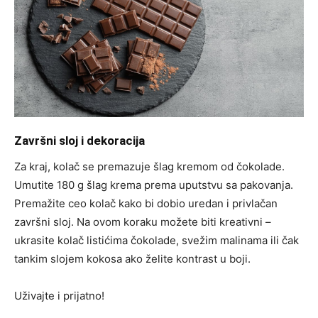
Završni sloj i dekoracija
Za kraj, kolač se premazuje šlag kremom od čokolade.
Umutite 180 g šlag krema prema uputstvu sa pakovanja.
Premažite ceo kolač kako bi dobio uredan i privlačan
završni sloj. Na ovom koraku možete biti kreativni –
ukrasite kolač listićima čokolade, svežim malinama ili čak
tankim slojem kokosa ako želite kontrast u boji.
Uživajte i prijatno!