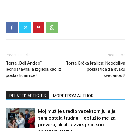
Previous article
Next article
Torta „Beli Anđeo“ –
Torta Grčka kraljica: Neodoljiva
jednostavna, a izgleda kao iz
poslastica za svaku
poslastičarnice!
svečanost!
RELATED ARTICLES
MORE FROM AUTHOR
Moj muž je uradio vazektomiju, a ja
sam ostala trudna – optužio me za
prevaru, ali ultrazvuk je otkrio