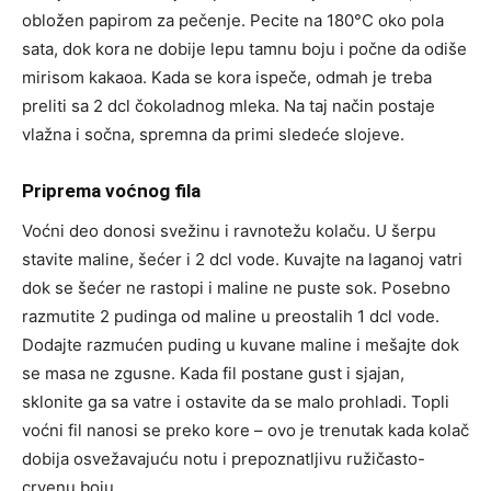
obložen papirom za pečenje. Pecite na 180°C oko pola
sata, dok kora ne dobije lepu tamnu boju i počne da odiše
mirisom kakaoa. Kada se kora ispeče, odmah je treba
preliti sa 2 dcl čokoladnog mleka. Na taj način postaje
vlažna i sočna, spremna da primi sledeće slojeve.
Priprema voćnog fila
Voćni deo donosi svežinu i ravnotežu kolaču. U šerpu
stavite maline, šećer i 2 dcl vode. Kuvajte na laganoj vatri
dok se šećer ne rastopi i maline ne puste sok. Posebno
razmutite 2 pudinga od maline u preostalih 1 dcl vode.
Dodajte razmućen puding u kuvane maline i mešajte dok
se masa ne zgusne. Kada fil postane gust i sjajan,
sklonite ga sa vatre i ostavite da se malo prohladi. Topli
voćni fil nanosi se preko kore – ovo je trenutak kada kolač
dobija osvežavajuću notu i prepoznatljivu ružičasto-
crvenu boju.