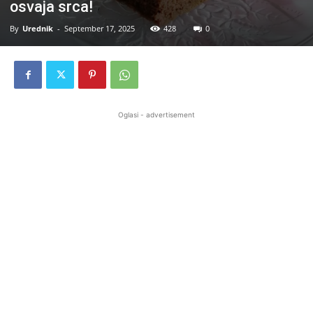
osvaja srca!
By
Urednik
-
September 17, 2025
428
0
Oglasi - advertisement