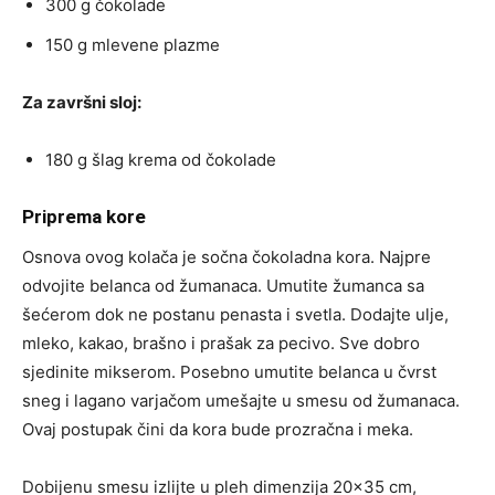
300 g čokolade
150 g mlevene plazme
Za završni sloj:
180 g šlag krema od čokolade
Priprema kore
Osnova ovog kolača je sočna čokoladna kora. Najpre
odvojite belanca od žumanaca. Umutite žumanca sa
šećerom dok ne postanu penasta i svetla. Dodajte ulje,
mleko, kakao, brašno i prašak za pecivo. Sve dobro
sjedinite mikserom. Posebno umutite belanca u čvrst
sneg i lagano varjačom umešajte u smesu od žumanaca.
Ovaj postupak čini da kora bude prozračna i meka.
Dobijenu smesu izlijte u pleh dimenzija 20×35 cm,