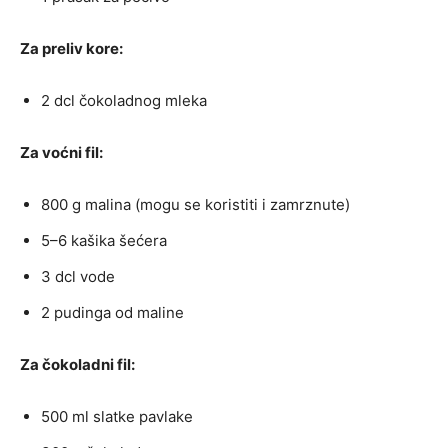
Za preliv kore:
2 dcl čokoladnog mleka
Za voćni fil:
800 g malina (mogu se koristiti i zamrznute)
5–6 kašika šećera
3 dcl vode
2 pudinga od maline
Za čokoladni fil:
500 ml slatke pavlake