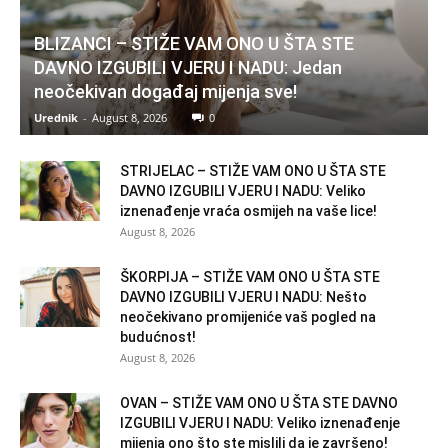
BLIZANCI – STIŽE VAM ONO U ŠTA STE
DAVNO IZGUBILI VJERU I NADU: Jedan
neočekivan događaj mijenja sve!
Urednik
-
August 8, 2026
0
STRIJELAC – STIŽE VAM ONO U ŠTA STE
DAVNO IZGUBILI VJERU I NADU: Veliko
iznenađenje vraća osmijeh na vaše lice!
August 8, 2026
ŠKORPIJA – STIŽE VAM ONO U ŠTA STE
DAVNO IZGUBILI VJERU I NADU: Nešto
neočekivano promijeniće vaš pogled na
budućnost!
August 8, 2026
OVAN – STIŽE VAM ONO U ŠTA STE DAVNO
IZGUBILI VJERU I NADU: Veliko iznenađenje
mijenja ono što ste mislili da je završeno!