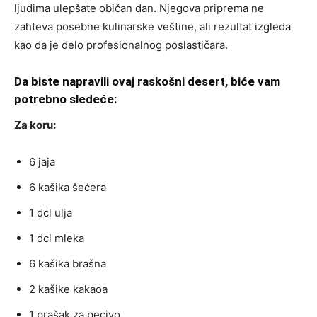
ljudima ulepšate običan dan. Njegova priprema ne
zahteva posebne kulinarske veštine, ali rezultat izgleda
kao da je delo profesionalnog poslastičara.
Da biste napravili ovaj raskošni desert, biće vam
potrebno sledeće:
Za koru:
6 jaja
6 kašika šećera
1 dcl ulja
1 dcl mleka
6 kašika brašna
2 kašike kakaoa
1 prašak za pecivo