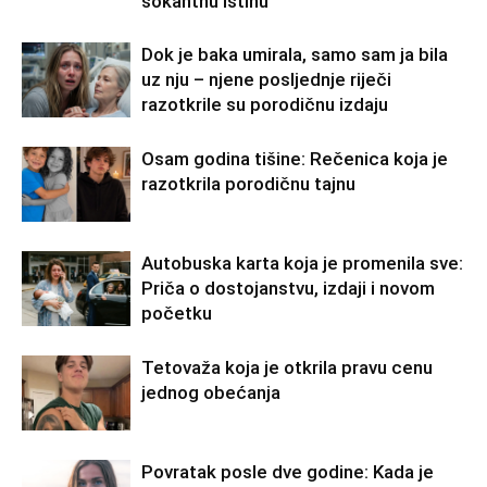
šokantnu istinu
Dok je baka umirala, samo sam ja bila
uz nju – njene posljednje riječi
razotkrile su porodičnu izdaju
Osam godina tišine: Rečenica koja je
razotkrila porodičnu tajnu
Autobuska karta koja je promenila sve:
Priča o dostojanstvu, izdaji i novom
početku
Tetovaža koja je otkrila pravu cenu
jednog obećanja
Povratak posle dve godine: Kada je