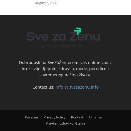
August 8, 2026
Dobrodošli na SveZaŽenu.com, vaš online vodič
kroz svijet ljepote, zdravlja, mode, porodice i
savremenog načina života.
Contact us:
info at svezazenu.info
Početna
Privacy Policy
Kontakt
O nama
Pravila i uslovi korištenja