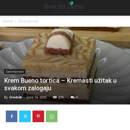
Home
Zanimljivosti
Zanimljivosti
Krem Bueno tortica – Kremasti užitak u
svakom zalogaju
By
Urednik
-
June 14, 2025
634
0