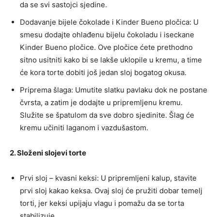
da se svi sastojci sjedine.
Dodavanje bijele čokolade i Kinder Bueno pločica: U
smesu dodajte ohlađenu bijelu čokoladu i iseckane
Kinder Bueno pločice. Ove pločice ćete prethodno
sitno usitniti kako bi se lakše uklopile u kremu, a time
će kora torte dobiti još jedan sloj bogatog okusa.
Priprema šlaga: Umutite slatku pavlaku dok ne postane
čvrsta, a zatim je dodajte u pripremljenu kremu.
Služite se špatulom da sve dobro sjedinite. Šlag će
kremu učiniti laganom i vazdušastom.
2. Složeni slojevi torte
Prvi sloj – kvasni keksi: U pripremljeni kalup, stavite
prvi sloj kakao keksa. Ovaj sloj će pružiti dobar temelj
torti, jer keksi upijaju vlagu i pomažu da se torta
stabilizuje.