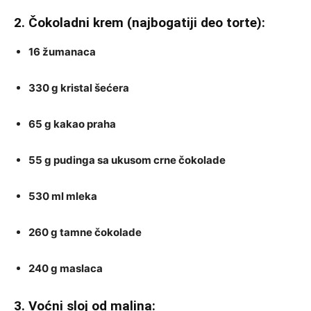
2. Čokoladni krem (najbogatiji deo torte):
16 žumanaca
330 g kristal šećera
65 g kakao praha
55 g pudinga sa ukusom crne čokolade
530 ml mleka
260 g tamne čokolade
240 g maslaca
3. Voćni sloj od malina: