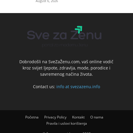
August 6, 2026
Dobrodošli na SveZaŽenu.com, vaš online vodič
kroz svijet ljepote, zdravlja, mode, porodice i
savremenog načina života.
Contact us:
info at svezazenu.info
Početna
Privacy Policy
Kontakt
O nama
Pravila i uslovi korištenja