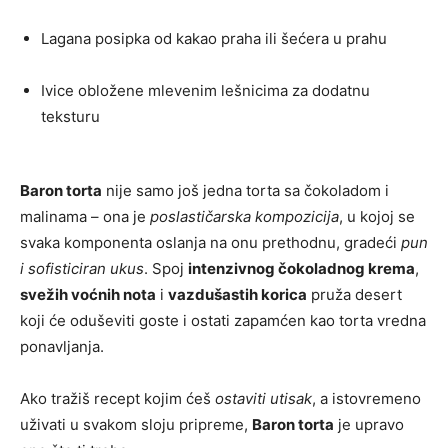
Lagana posipka od kakao praha ili šećera u prahu
Ivice obložene mlevenim lešnicima za dodatnu
teksturu
Baron torta
nije samo još jedna torta sa čokoladom i
malinama – ona je
poslastičarska kompozicija
, u kojoj se
svaka komponenta oslanja na onu prethodnu, gradeći
pun
i sofisticiran ukus
. Spoj
intenzivnog čokoladnog krema
,
svežih voćnih nota
i
vazdušastih korica
pruža desert
koji će oduševiti goste i ostati zapamćen kao torta vredna
ponavljanja.
Ako tražiš recept kojim ćeš
ostaviti utisak
, a istovremeno
uživati u svakom sloju pripreme,
Baron torta
je upravo