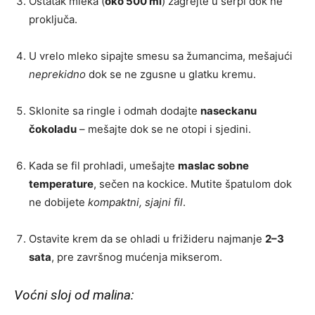
Ostatak mleka (
oko 500 ml
) zagrejte u šerpi dok ne
proključa.
U vrelo mleko sipajte smesu sa žumancima, mešajući
neprekidno
dok se ne zgusne u glatku kremu.
Sklonite sa ringle i odmah dodajte
naseckanu
čokoladu
– mešajte dok se ne otopi i sjedini.
Kada se fil prohladi, umešajte
maslac sobne
temperature
, sečen na kockice. Mutite špatulom dok
ne dobijete
kompaktni, sjajni fil
.
Ostavite krem da se ohladi u frižideru najmanje
2–3
sata
, pre završnog mućenja mikserom.
Voćni sloj od malina: