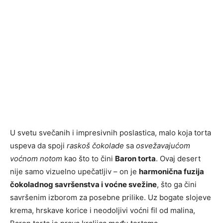
U svetu svečanih i impresivnih poslastica, malo koja torta
uspeva da spoji
raskoš čokolade
sa
osvežavajućom
voćnom notom
kao što to čini
Baron torta
. Ovaj desert
nije samo vizuelno upečatljiv – on je
harmonična fuzija
čokoladnog savršenstva i voćne svežine
, što ga čini
savršenim izborom za posebne prilike. Uz bogate slojeve
krema, hrskave korice i neodoljivi voćni fil od malina,