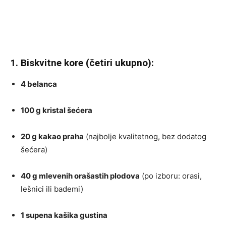
1. Biskvitne kore (četiri ukupno):
4 belanca
100 g kristal šećera
20 g kakao praha
(najbolje kvalitetnog, bez dodatog
šećera)
40 g mlevenih orašastih plodova
(po izboru: orasi,
lešnici ili bademi)
1 supena kašika gustina