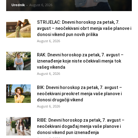
Urednik
-
August 6, 2026
STRIJELAC: Dnevni horoskop za petak, 7.
avgust – neočekivani obrt menja vaše planove i
donosi vikend pun novih prilika
August 6, 2026
RAK: Dnevni horoskop za petak, 7. avgust –
iznenađenje koje niste očekivali menja tok
vašeg vikenda
August 6, 2026
BIK: Dnevni horoskop za petak, 7. avgust –
neočekivani preokret menja vaše planove i
donosi drugačiji vikend
August 6, 2026
RIBE: Dnevni horoskop za petak, 7. avgust –
neočekivani događaj menja vaše planove i
donosi vikend pun iznenađenja