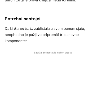
Baron torta je prava kraljica među tortama.
Potrebni sastojci
Da bi
Baron torta
zablistala u svom punom sjaju,
neophodno je pažljivo pripremiti tri osnovne
komponente:
Sadržaj se nastavlja nakon oglasa