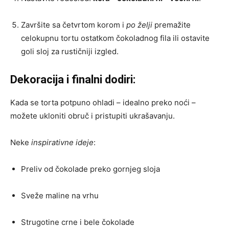
Završite sa četvrtom korom i
po želji
premažite
celokupnu tortu ostatkom čokoladnog fila ili ostavite
goli sloj za rustičniji izgled.
Dekoracija i finalni dodiri:
Kada se torta potpuno ohladi – idealno preko noći –
možete ukloniti obruč i pristupiti ukrašavanju.
Neke
inspirativne ideje
:
Preliv od čokolade preko gornjeg sloja
Sveže maline na vrhu
Strugotine crne i bele čokolade