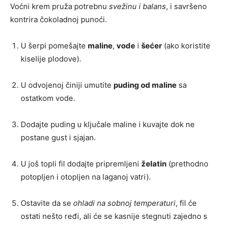
Voćni krem pruža potrebnu
svežinu i balans
, i savršeno
kontrira čokoladnoj punoći.
U šerpi pomešajte
maline
,
vode
i
šećer
(ako koristite
kiselije plodove).
U odvojenoj činiji umutite
puding od maline
sa
ostatkom vode.
Dodajte puding u ključale maline i kuvajte dok ne
postane gust i sjajan.
U još topli fil dodajte pripremljeni
želatin
(prethodno
potopljen i otopljen na laganoj vatri).
Ostavite da se
ohladi na sobnoj temperaturi
, fil će
ostati nešto ređi, ali će se kasnije stegnuti zajedno s