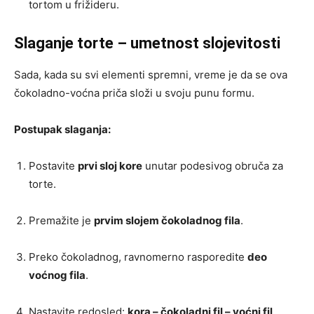
tortom u frižideru.
Slaganje torte – umetnost slojevitosti
Sada, kada su svi elementi spremni, vreme je da se ova
čokoladno-voćna priča složi u svoju punu formu.
Postupak slaganja:
Postavite
prvi sloj kore
unutar podesivog obruča za
torte.
Premažite je
prvim slojem čokoladnog fila
.
Preko čokoladnog, ravnomerno rasporedite
deo
voćnog fila
.
Nastavite redosled:
kora – čokoladni fil – voćni fil
.