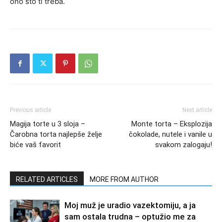
ono što ti treba.
Previous article
Next article
Magija torte u 3 sloja –
Monte torta – Eksplozija
Čarobna torta najlepše želje
čokolade, nutele i vanile u
biće vaš favorit
svakom zalogaju!
RELATED ARTICLES
MORE FROM AUTHOR
Moj muž je uradio vazektomiju, a ja
sam ostala trudna – optužio me za