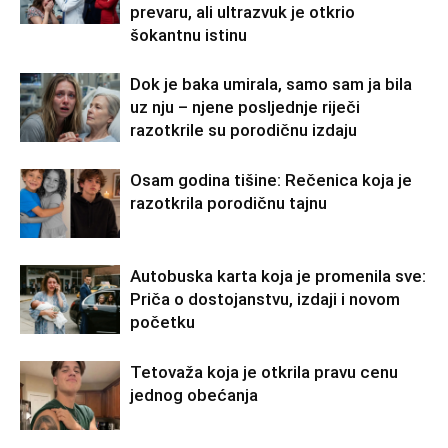
prevaru, ali ultrazvuk je otkrio
šokantnu istinu
Dok je baka umirala, samo sam ja bila
uz nju – njene posljednje riječi
razotkrile su porodičnu izdaju
Osam godina tišine: Rečenica koja je
razotkrila porodičnu tajnu
Autobuska karta koja je promenila sve:
Priča o dostojanstvu, izdaji i novom
početku
Tetovaža koja je otkrila pravu cenu
jednog obećanja