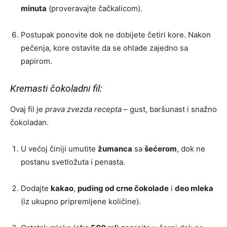
minuta
(proveravajte čačkalicom).
Postupak ponovite dok ne dobijete četiri kore. Nakon
pečenja, kore ostavite da se ohlade zajedno sa
papirom.
Kremasti čokoladni fil:
Ovaj fil je
prava zvezda recepta
– gust, baršunast i snažno
čokoladan.
U većoj činiji umutite
žumanca
sa
šećerom
, dok ne
postanu svetložuta i penasta.
Dodajte
kakao
,
puding od crne čokolade
i
deo mleka
(iz ukupno pripremljene količine).