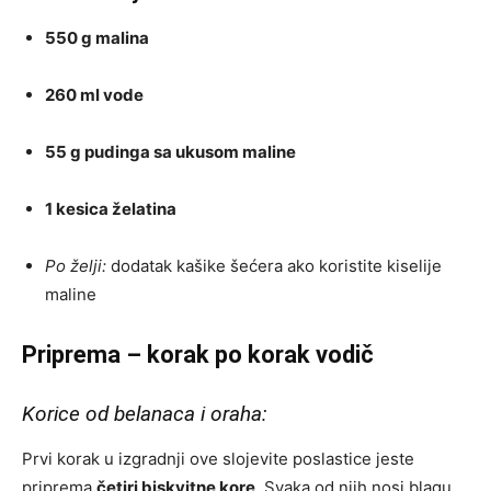
550 g malina
260 ml vode
55 g pudinga sa ukusom maline
1 kesica želatina
Po želji:
dodatak kašike šećera ako koristite kiselije
maline
Priprema – korak po korak vodič
Korice od belanaca i oraha:
Prvi korak u izgradnji ove slojevite poslastice jeste
priprema
četiri biskvitne kore
. Svaka od njih nosi blagu