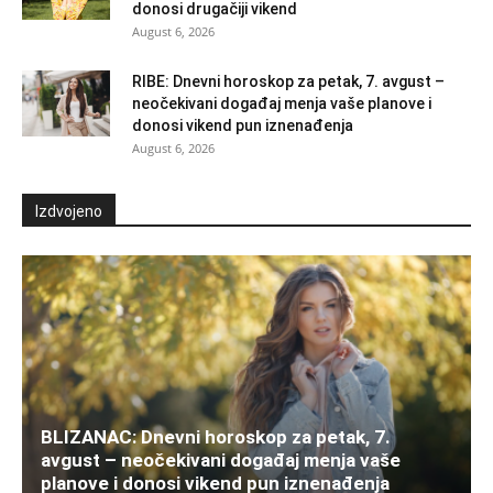
donosi drugačiji vikend
August 6, 2026
RIBE: Dnevni horoskop za petak, 7. avgust –
neočekivani događaj menja vaše planove i
donosi vikend pun iznenađenja
August 6, 2026
Izdvojeno
BLIZANAC: Dnevni horoskop za petak, 7.
avgust – neočekivani događaj menja vaše
planove i donosi vikend pun iznenađenja