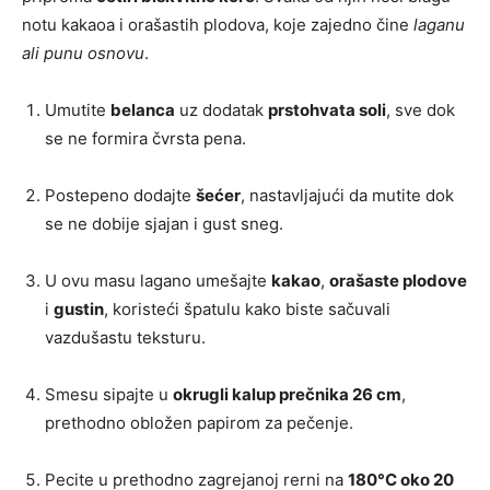
notu kakaoa i orašastih plodova, koje zajedno čine
laganu
ali punu osnovu
.
Umutite
belanca
uz dodatak
prstohvata soli
, sve dok
se ne formira čvrsta pena.
Postepeno dodajte
šećer
, nastavljajući da mutite dok
se ne dobije sjajan i gust sneg.
U ovu masu lagano umešajte
kakao
,
orašaste plodove
i
gustin
, koristeći špatulu kako biste sačuvali
vazdušastu teksturu.
Smesu sipajte u
okrugli kalup prečnika 26 cm
,
prethodno obložen papirom za pečenje.
Pecite u prethodno zagrejanoj rerni na
180°C oko 20