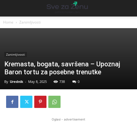
Home
Zanimljivosti
Zanimljivosti
Kremasta, bogata, savršena – Upoznaj
Baron tortu za posebne trenutke
By
Urednik
-
May 8, 2025
738
0
Oglasi - advertisement