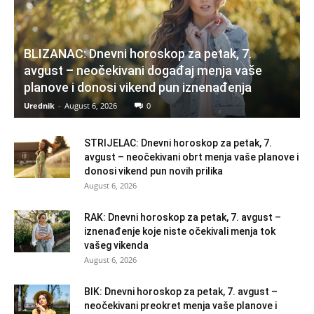
BLIZANAC: Dnevni horoskop za petak, 7.
avgust – neočekivani događaj menja vaše
planove i donosi vikend pun iznenađenja
Urednik
-
August 6, 2026
0
STRIJELAC: Dnevni horoskop za petak, 7.
avgust – neočekivani obrt menja vaše planove i
donosi vikend pun novih prilika
August 6, 2026
RAK: Dnevni horoskop za petak, 7. avgust –
iznenađenje koje niste očekivali menja tok
vašeg vikenda
August 6, 2026
BIK: Dnevni horoskop za petak, 7. avgust –
neočekivani preokret menja vaše planove i