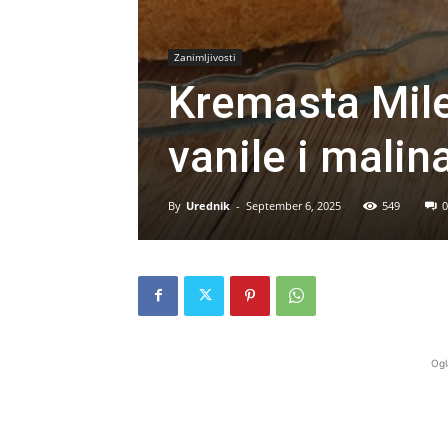
Zanimljivosti
Kremasta Mile
vanile i malin
By
Urednik
-
September 6, 2025
549
0
Ogl