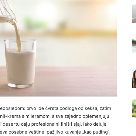
m redosledom: prvo ide čvrsta podloga od keksa, zatim
nil-krema s mileramom, a sve zajedno oplemenjuju
 desertu daju profesionalni finiš i sjaj. Iako deluje
eva posebne veštine: pažljivo kuvanje „kao puding”,