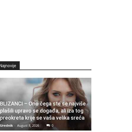
Najnovije
BLIZANCI – Ono čega ste se najviše
plašili upravo se događa, ali iza tog
preokreta krije se vaša velika sreća
Urednik
-
August 8, 2026
0