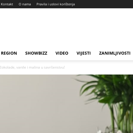
Kontakt
O nama
Pravila i uslovi korištenja
REGION
SHOWBIZZ
VIDEO
VIJESTI
ZANIMLJIVOSTI
okolade, vanile i malina u savršenstvu!