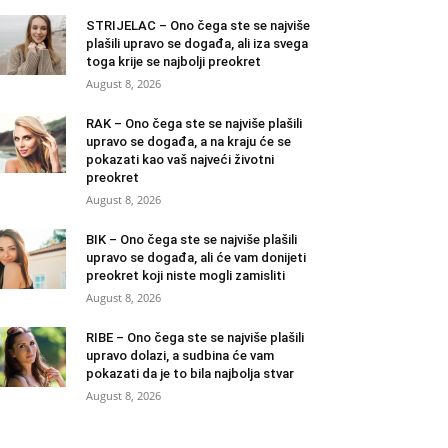
STRIJELAC – Ono čega ste se najviše
plašili upravo se događa, ali iza svega
toga krije se najbolji preokret
August 8, 2026
RAK – Ono čega ste se najviše plašili
upravo se događa, a na kraju će se
pokazati kao vaš najveći životni
preokret
August 8, 2026
BIK – Ono čega ste se najviše plašili
upravo se događa, ali će vam donijeti
preokret koji niste mogli zamisliti
August 8, 2026
RIBE – Ono čega ste se najviše plašili
upravo dolazi, a sudbina će vam
pokazati da je to bila najbolja stvar
August 8, 2026