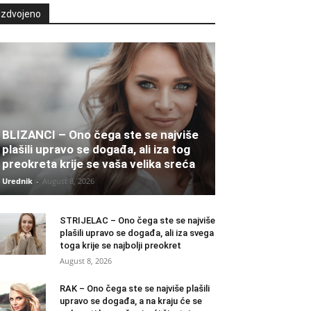
Izdvojeno
BLIZANCI – Ono čega ste se najviše
plašili upravo se događa, ali iza tog
preokreta krije se vaša velika sreća
Urednik
-
August 8, 2026
STRIJELAC – Ono čega ste se najviše
plašili upravo se događa, ali iza svega
toga krije se najbolji preokret
August 8, 2026
RAK – Ono čega ste se najviše plašili
upravo se događa, a na kraju će se