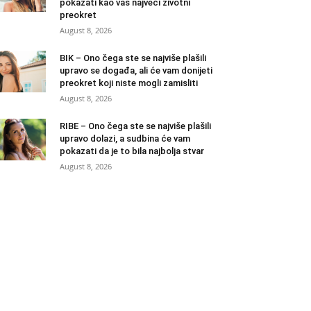
pokazati kao vaš najveći životni
preokret
August 8, 2026
BIK – Ono čega ste se najviše plašili
upravo se događa, ali će vam donijeti
preokret koji niste mogli zamisliti
August 8, 2026
RIBE – Ono čega ste se najviše plašili
upravo dolazi, a sudbina će vam
pokazati da je to bila najbolja stvar
August 8, 2026