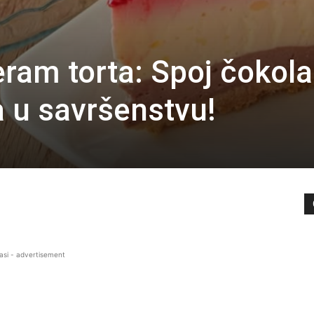
ram torta: Spoj čokola
a u savršenstvu!
asi - advertisement