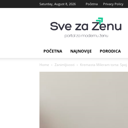
Saturday, August 8, 2026
Početna
Privacy Policy
sve
za
Zenu
POČETNA
NAJNOVIJE
PORODICA
Home
Zanimljivosti
Kremasta Mileram torta: Spoj č