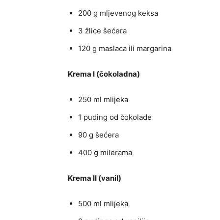
200 g mljevenog keksa
3 žlice šećera
120 g maslaca ili margarina
Krema I (čokoladna)
250 ml mlijeka
1 puding od čokolade
90 g šećera
400 g milerama
Krema II (vanil)
500 ml mlijeka