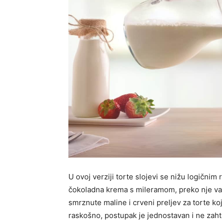
U ovoj verziji torte slojevi se nižu logični
čokoladna krema s mileramom, preko nje va
smrznute maline i crveni preljev za torte koji
raskošno, postupak je jednostavan i ne zaht