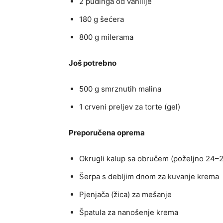
2 pudinga od vanilije
180 g šećera
800 g milerama
Još potrebno
500 g smrznutih malina
1 crveni preljev za torte (gel)
Preporučena oprema
Okrugli kalup sa obručem (poželjno 24–
Šerpa s debljim dnom za kuvanje krema
Pjenjača (žica) za mešanje
Špatula za nanošenje krema