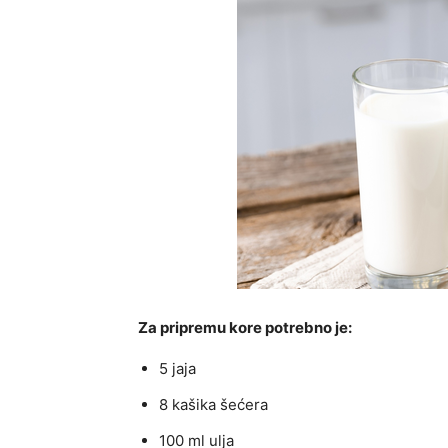
Za pripremu kore potrebno je:
5 jaja
8 kašika šećera
100 ml ulja