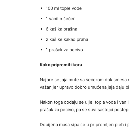
100 ml tople vode
1 vanilin šećer
6 kašika brašna
2 kašike kakao praha
1 prašak za pecivo
Kako pripremiti koru
Najpre se jaja mute sa šećerom dok smesa n
važan jer upravo dobro umućena jaja daju b
Nakon toga dodaju se ulje, topla voda i van
prašak za pecivo, pa se suvi sastojci post
Dobijena masa sipa se u pripremljen pleh i 