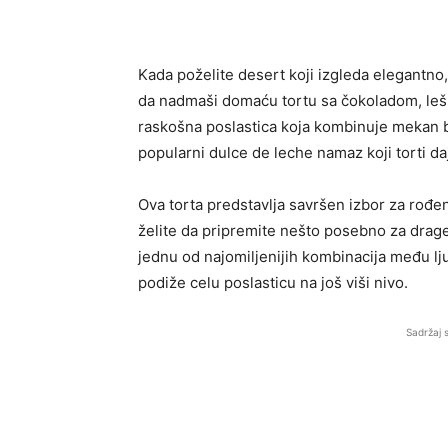
Kada poželite desert koji izgleda elegantno
da nadmaši domaću tortu sa čokoladom, lešn
raskošna poslastica koja kombinuje mekan bi
popularni dulce de leche namaz koji torti d
Ova torta predstavlja savršen izbor za rođen
želite da pripremite nešto posebno za drage
jednu od najomiljenijih kombinacija među lj
podiže celu poslasticu na još viši nivo.
Sadržaj 