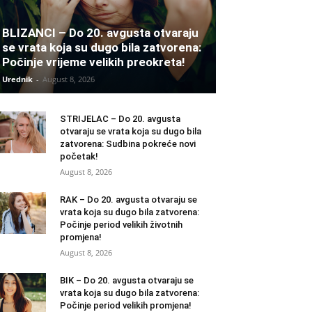
BLIZANCI – Do 20. avgusta otvaraju
se vrata koja su dugo bila zatvorena:
Počinje vrijeme velikih preokreta!
Urednik
-
August 8, 2026
STRIJELAC – Do 20. avgusta
otvaraju se vrata koja su dugo bila
zatvorena: Sudbina pokreće novi
početak!
August 8, 2026
RAK – Do 20. avgusta otvaraju se
vrata koja su dugo bila zatvorena:
Počinje period velikih životnih
promjena!
August 8, 2026
BIK – Do 20. avgusta otvaraju se
vrata koja su dugo bila zatvorena:
Počinje period velikih promjena!