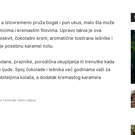
, a istovremeno pruža bogat i pun ukus, malo šta može
icima i kremastim filovima. Upravo takva je ova
skvit, čokoladni krem, aromatične tostirane lešnike i
aje posebnu karamel notu.
dane, praznike, porodična okupljanja ili trenutke kada
 ljude. Spoj čokolade i lešnika već godinama važi za
ubiteljima kolača, a dodatak kremastog karamela
se nastavlja nakon oglasa