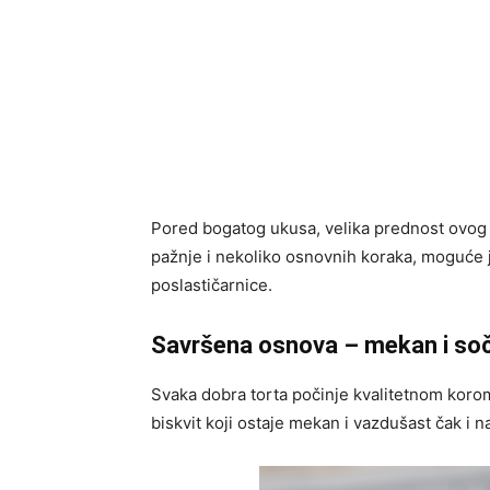
Pored bogatog ukusa, velika prednost ovog 
pažnje i nekoliko osnovnih koraka, moguće je
poslastičarnice.
Savršena osnova – mekan i soč
Svaka dobra torta počinje kvalitetnom koro
biskvit koji ostaje mekan i vazdušast čak i 