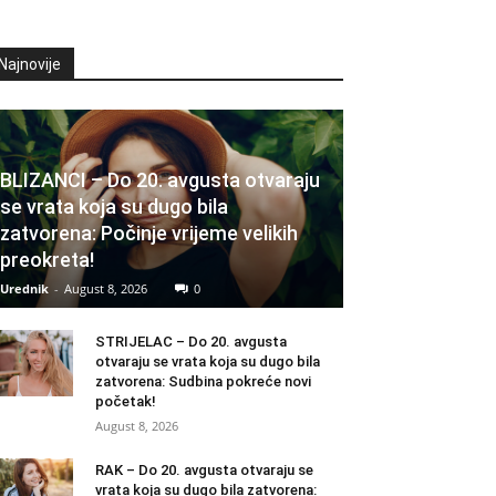
Najnovije
BLIZANCI – Do 20. avgusta otvaraju
se vrata koja su dugo bila
zatvorena: Počinje vrijeme velikih
preokreta!
Urednik
-
August 8, 2026
0
STRIJELAC – Do 20. avgusta
otvaraju se vrata koja su dugo bila
zatvorena: Sudbina pokreće novi
početak!
August 8, 2026
RAK – Do 20. avgusta otvaraju se
vrata koja su dugo bila zatvorena: