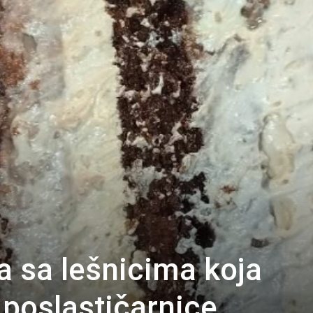
a sa lešnicima koja
 poslastičarnice