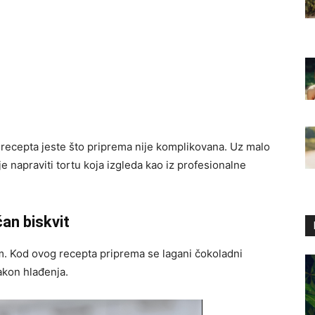
recepta jeste što priprema nije komplikovana. Uz malo
 napraviti tortu koja izgleda kao iz profesionalne
an biskvit
m. Kod ovog recepta priprema se lagani čokoladni
nakon hlađenja.