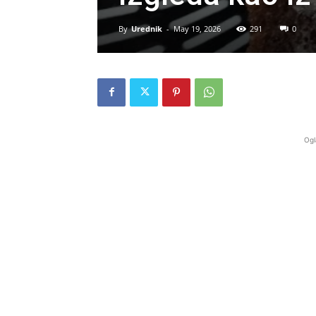
By
Urednik
-
May 19, 2026
291
0
Ogl