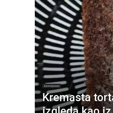
Zanimljivosti
Kremasta tort
izgleda kao iz