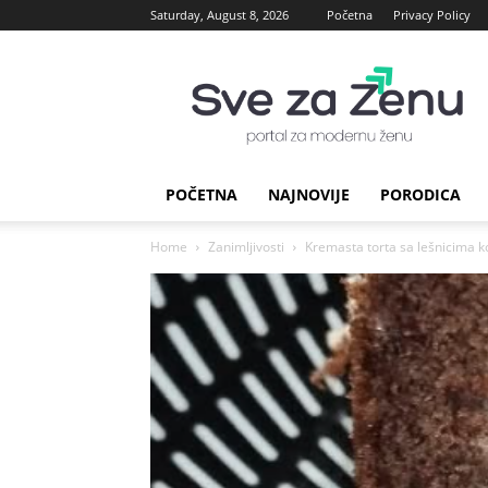
Saturday, August 8, 2026
Početna
Privacy Policy
sve
za
Zenu
POČETNA
NAJNOVIJE
PORODICA
Home
Zanimljivosti
Kremasta torta sa lešnicima ko