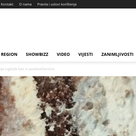
Kontakt
O nama
Pravila i uslovi korištenja
REGION
SHOWBIZZ
VIDEO
VIJESTI
ZANIMLJIVOSTI
ja izgleda kao iz poslastičarnice