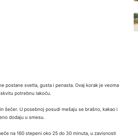
e postane svetla, gusta i penasta. Ovaj korak je veoma
iskvitu potrebnu lakoću.
ilin šećer. U posebnoj posudi mešaju se brašno, kakao i
epeno dodaju u smesu.
peče na 160 stepeni oko 25 do 30 minuta, u zavisnosti