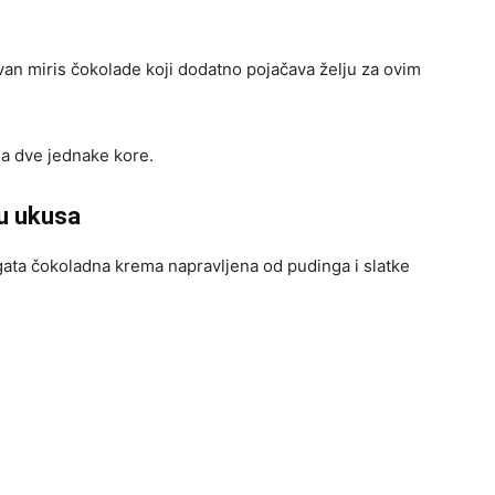
van miris čokolade koji dodatno pojačava želju za ovim
na dve jednake kore.
ću ukusa
gata čokoladna krema napravljena od pudinga i slatke