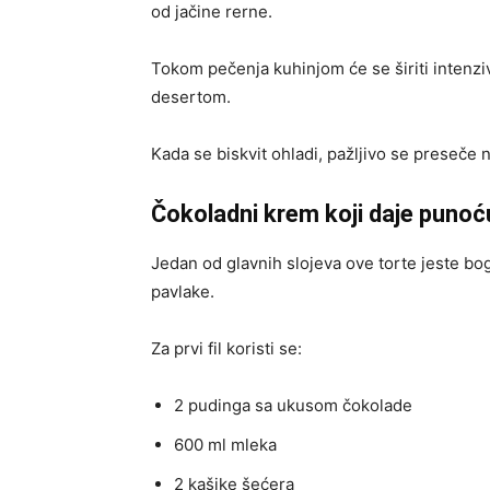
od jačine rerne.
Tokom pečenja kuhinjom će se širiti intenzi
desertom.
Kada se biskvit ohladi, pažljivo se preseče 
Čokoladni krem koji daje puno
Jedan od glavnih slojeva ove torte jeste bo
pavlake.
Za prvi fil koristi se:
2 pudinga sa ukusom čokolade
600 ml mleka
2 kašike šećera