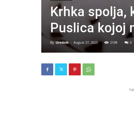
Krhka spolja, 
Puslica kojoj 
By
Urednik
-
August 27, 2025
2108
0
Ogl