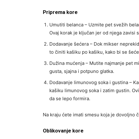
Priprema kore
Umutiti belanca – Uzmite pet svežih bela
Ovaj korak je ključan jer od njega zavisi 
Dodavanje šećera – Dok mikser neprekidn
to činiti kašiku po kašiku, kako bi se šeć
Dužina mućenja – Mutite najmanje pet mi
gusta, sjajna i potpuno glatka.
Dodavanje limunovog soka i gustina – Kad
kašiku limunovog soka i zatim gustin. O
da se lepo formira.
Na kraju ćete imati smesu koja je dovoljno č
Oblikovanje kore