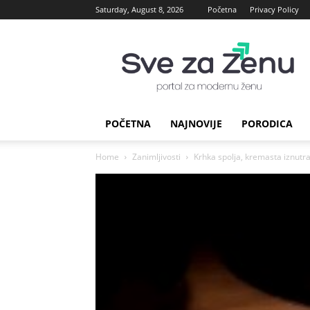
Saturday, August 8, 2026
Početna
Privacy Policy
sve
za
Zenu
POČETNA
NAJNOVIJE
PORODICA
Home
Zanimljivosti
Krhka spolja, kremasta iznutra