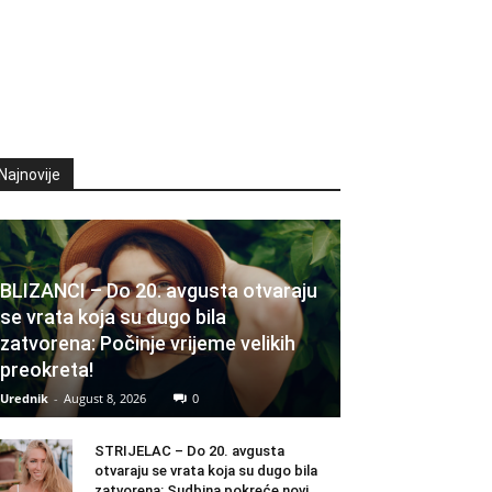
Najnovije
BLIZANCI – Do 20. avgusta otvaraju
se vrata koja su dugo bila
zatvorena: Počinje vrijeme velikih
preokreta!
Urednik
-
August 8, 2026
0
STRIJELAC – Do 20. avgusta
otvaraju se vrata koja su dugo bila
zatvorena: Sudbina pokreće novi