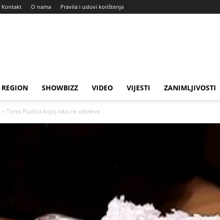
Kontakt
O nama
Pravila i uslovi korištenja
REGION
SHOWBIZZ
VIDEO
VIJESTI
ZANIMLJIVOSTI
 – Torta Puslica kojoj niko ne odoleva