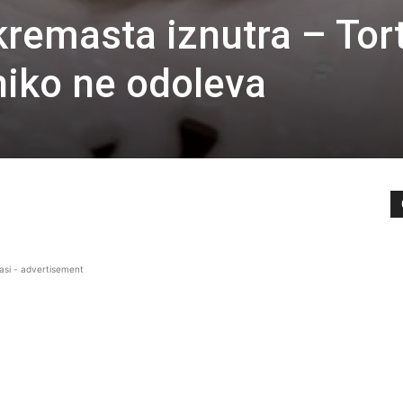
kremasta iznutra – Tor
niko ne odoleva
asi - advertisement