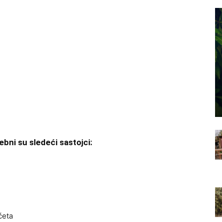
bni su sledeći sastojci:
ćeta