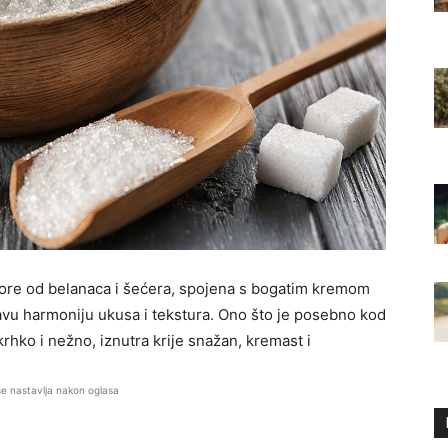
 kore od belanaca i šećera, spojena s bogatim kremom
avu harmoniju ukusa i tekstura. Ono što je posebno kod
krhko i nežno, iznutra krije snažan, kremast i
se nastavlja nakon oglasa