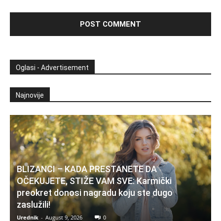
Oglasi - Advertisement
Najnovije
BLIZANCI – KADA PRESTANETE DA
OČEKUJETE, STIŽE VAM SVE: Karmički
preokret donosi nagradu koju ste dugo
zaslužili!
Urednik
-
August 9, 2026
0