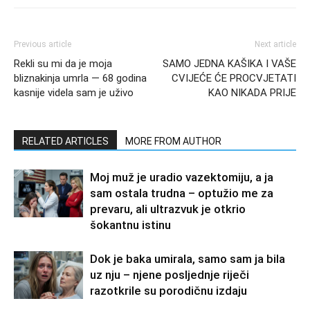
Previous article
Next article
Rekli su mi da je moja
SAMO JEDNA KAŠIKA I VAŠE
bliznakinja umrla — 68 godina
CVIJEĆE ĆE PROCVJETATI
kasnije videla sam je uživo
KAO NIKADA PRIJE
RELATED ARTICLES
MORE FROM AUTHOR
Moj muž je uradio vazektomiju, a ja
sam ostala trudna – optužio me za
prevaru, ali ultrazvuk je otkrio
šokantnu istinu
Dok je baka umirala, samo sam ja bila
uz nju – njene posljednje riječi
razotkrile su porodičnu izdaju