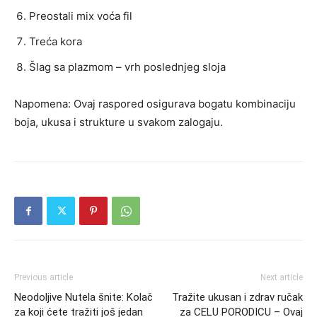
Preostali mix voća fil
Treća kora
Šlag sa plazmom – vrh poslednjeg sloja
Napomena: Ovaj raspored osigurava bogatu kombinaciju
boja, ukusa i strukture u svakom zalogaju.
Previous article
Next article
Neodoljive Nutela šnite: Kolač
Tražite ukusan i zdrav ručak
za koji ćete tražiti još jedan
za CELU PORODICU – Ovaj