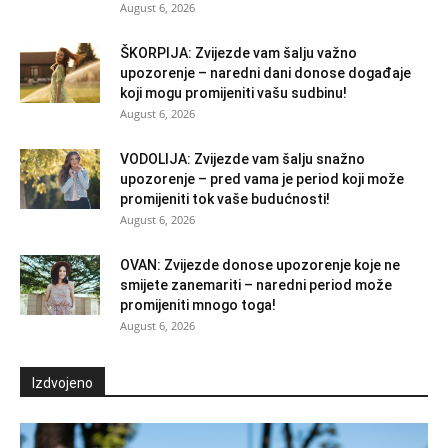
August 6, 2026
ŠKORPIJA: Zvijezde vam šalju važno
upozorenje – naredni dani donose događaje
koji mogu promijeniti vašu sudbinu!
August 6, 2026
VODOLIJA: Zvijezde vam šalju snažno
upozorenje – pred vama je period koji može
promijeniti tok vaše budućnosti!
August 6, 2026
OVAN: Zvijezde donose upozorenje koje ne
smijete zanemariti – naredni period može
promijeniti mnogo toga!
August 6, 2026
Izdvojeno