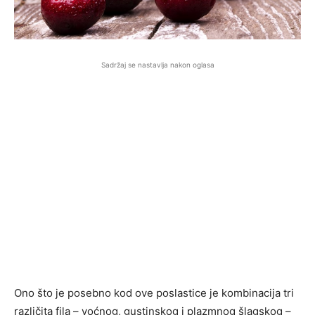
Sadržaj se nastavlja nakon oglasa
Ono što je posebno kod ove poslastice je kombinacija tri
različita fila – voćnog, gustinskog i plazmnog šlagskog –