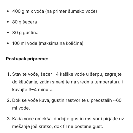
400 g mix voća (na primer šumsko voće)
80 g šećera
30 g gustina
100 ml vode (maksimalna količina)
Postupak pripreme:
Stavite voće, šećer i 4 kašike vode u šerpu, zagrejte
do ključanja, zatim smanjite na srednju temperaturu i
kuvajte 3–4 minuta.
Dok se voće kuva, gustin rastvorite u preostalih ~60
ml vode.
Kada voće omekša, dodajte gustin rastvor i pirjajte uz
mešanje još kratko, dok fil ne postane gust.