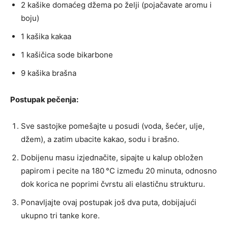
2 kašike domaćeg džema po želji (pojačavate aromu i
boju)
1 kašika kakaa
1 kašičica sode bikarbone
9 kašika brašna
Postupak pečenja:
Sve sastojke pomešajte u posudi (voda, šećer, ulje,
džem), a zatim ubacite kakao, sodu i brašno.
Dobijenu masu izjednačite, sipajte u kalup obložen
papirom i pecite na 180 °C između 20 minuta, odnosno
dok korica ne poprimi čvrstu ali elastičnu strukturu.
Ponavljajte ovaj postupak još dva puta, dobijajući
ukupno tri tanke kore.