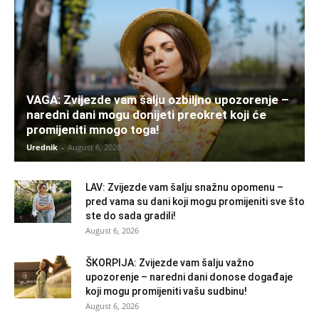
VAGA: Zvijezde vam šalju ozbiljno upozorenje –
naredni dani mogu donijeti preokret koji će
promijeniti mnogo toga!
Urednik
-
August 6, 2026
LAV: Zvijezde vam šalju snažnu opomenu –
pred vama su dani koji mogu promijeniti sve što
ste do sada gradili!
August 6, 2026
ŠKORPIJA: Zvijezde vam šalju važno
upozorenje – naredni dani donose događaje
koji mogu promijeniti vašu sudbinu!
August 6, 2026