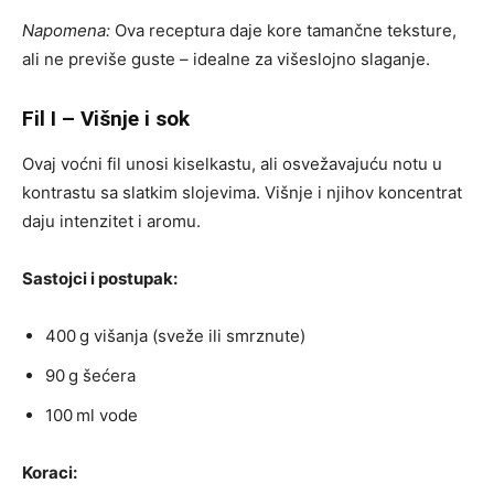
Napomena:
Ova receptura daje kore tamančne teksture,
ali ne previše guste – idealne za višeslojno slaganje.
Fil I – Višnje i sok
Ovaj voćni fil unosi kiselkastu, ali osvežavajuću notu u
kontrastu sa slatkim slojevima. Višnje i njihov koncentrat
daju intenzitet i aromu.
Sastojci i postupak:
400 g višanja (sveže ili smrznute)
90 g šećera
100 ml vode
Koraci: