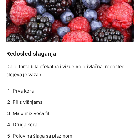
Redosled slaganja
Da bi torta bila efekatna i vizuelno privlačna, redosled
slojeva je važan:
Prva kora
Fil s višnjama
Malo mix voća fil
Druga kora
Polovina šlaga sa plazmom