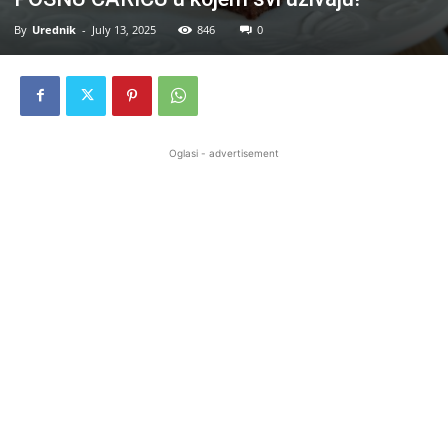
By
Urednik
-
July 13, 2025
846
0
Oglasi - advertisement