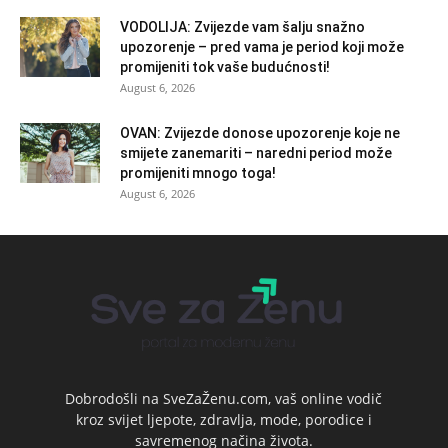
VODOLIJA: Zvijezde vam šalju snažno
upozorenje – pred vama je period koji može
promijeniti tok vaše budućnosti!
August 6, 2026
OVAN: Zvijezde donose upozorenje koje ne
smijete zanemariti – naredni period može
promijeniti mnogo toga!
August 6, 2026
Dobrodošli na SveZaŽenu.com, vaš online vodič
kroz svijet ljepote, zdravlja, mode, porodice i
savremenog načina života.