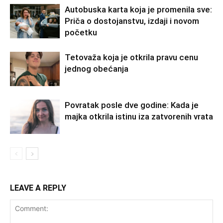
Autobuska karta koja je promenila sve:
Priča o dostojanstvu, izdaji i novom
početku
Tetovaža koja je otkrila pravu cenu
jednog obećanja
Povratak posle dve godine: Kada je
majka otkrila istinu iza zatvorenih vrata
LEAVE A REPLY