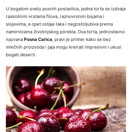
U bogatom svetu posnih poslastica, jedna torta se izdvaja
raskošnim vrstama filova, raznovrsnim bojama i
slojevima, a opet ostaje laka i negostoljubiva prema
namirnicama životinjskog porekla. Ova torta, jednostavno
nazvana
Posna Carica
, pravi je primer kako se bez
mlečnih proizvoda i jaja mogu kreirati impresivni i ukusi
bogati deserti.