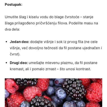
Postupak:
Umutite šlag i kiselu vodu do blage čvrstoće – stanje
šlaga prilagođeno pričvršćenju filova. Podelite masu na
dva dela:
Jedan deo:
dodajte višnje i sok iz prvog fila (ne cele
višnje, već dovoljno tečnosti da fil postane ujednačen i
čvrst).
Drugi deo:
umešajte mlevenu plazmu, da fil postane
kremast, ali i pomalo zrnast – što unosi kontrast.