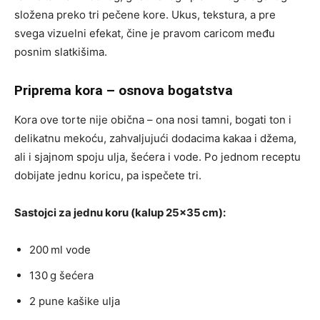
složena preko tri pečene kore. Ukus, tekstura, a pre
svega vizuelni efekat, čine je pravom caricom među
posnim slatkišima.
Priprema kora – osnova bogatstva
Kora ove torte nije obična – ona nosi tamni, bogati ton i
delikatnu mekoću, zahvaljujući dodacima kakaa i džema,
ali i sjajnom spoju ulja, šećera i vode. Po jednom receptu
dobijate jednu koricu, pa ispečete tri.
Sastojci za jednu koru (kalup 25×35 cm):
200 ml vode
130 g šećera
2 pune kašike ulja