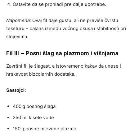
Ostavite da se prohladi pre dalje upotrebe.
Napomena:
Ovaj fil daje gustu, ali ne previše čvrstu
teksturu – balans između voćnog okusa i stabilnosti pri
slojevima.
Fil III – Posni šlag sa plazmom i višnjama
Završni fil je šlagast, a istovremeno kakav da unese i
hrskavost bizcolarnih dodataka.
Sastojci:
400 g posnog šlaga
250 ml kisele vode
150 g posne mlevene plazme