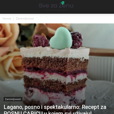
Home
Zanimljivosti
Zanimljivosti
Lagano, posno i spektakularno: Recept za
POSNU CARICU u kojem svi uživaju!