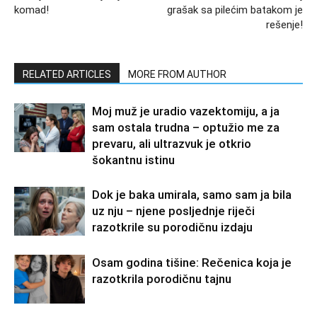
komad!
grašak sa pilećim batakom je
rešenje!
RELATED ARTICLES
MORE FROM AUTHOR
Moj muž je uradio vazektomiju, a ja
sam ostala trudna – optužio me za
prevaru, ali ultrazvuk je otkrio
šokantnu istinu
Dok je baka umirala, samo sam ja bila
uz nju – njene posljednje riječi
razotkrile su porodičnu izdaju
Osam godina tišine: Rečenica koja je
razotkrila porodičnu tajnu