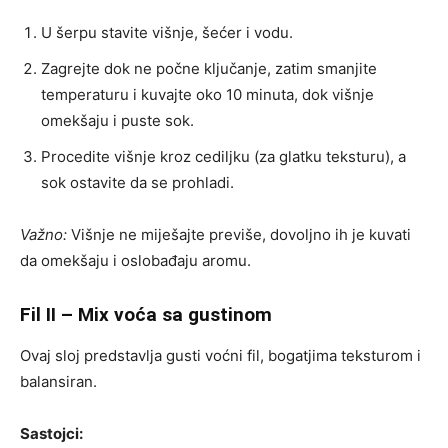
U šerpu stavite višnje, šećer i vodu.
Zagrejte dok ne počne ključanje, zatim smanjite
temperaturu i kuvajte oko 10 minuta, dok višnje
omekšaju i puste sok.
Procedite višnje kroz cediljku (za glatku teksturu), a
sok ostavite da se prohladi.
Važno:
Višnje ne miješajte previše, dovoljno ih je kuvati
da omekšaju i oslobađaju aromu.
Fil II – Mix voća sa gustinom
Ovaj sloj predstavlja gusti voćni fil, bogatjima teksturom i
balansiran.
Sastojci: