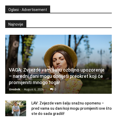
Oglasi - Advertisement
Najnovije
VAGA: Zvijezde vam šalju ozbiljno upozorenje
– naredni dani mogu donijeti preokret koji će
promijeniti mnogo toga!
Urednik
-
August 6, 2026
0
LAV: Zvijezde vam šalju snažnu opomenu –
pred vama su dani koji mogu promijeniti sve što
ste do sada gradili!