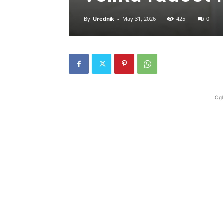
By
Urednik
-
May 31, 2026
425
0
Ogl