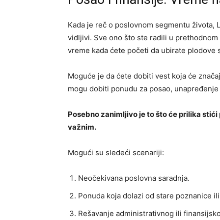
Kada je reč o poslovnom segmentu života, La
vidljivi. Sve ono što ste radili u prethodnom
vreme kada ćete početi da ubirate plodove 
Moguće je da ćete dobiti vest koja će značaj
mogu dobiti ponudu za posao, unapređenje ili
Posebno zanimljivo je to što će prilika stići
važnim.
Mogući su sledeći scenariji:
Neočekivana poslovna saradnja.
Ponuda koja dolazi od stare poznanice il
Rešavanje administrativnog ili finansijs