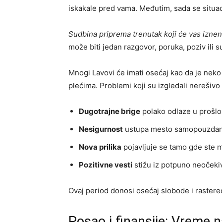
iskakale pred vama. Međutim, sada se situac
Sudbina priprema trenutak koji će vas iznen
može biti jedan razgovor, poruka, poziv ili s
Mnogi Lavovi će imati osećaj kao da je neko 
plećima. Problemi koji su izgledali nerešiv
Dugotrajne brige
polako odlaze u prošlo
Nesigurnost
ustupa mesto samopouzdan
Nova prilika
pojavljuje se tamo gde ste m
Pozitivne vesti
stižu iz potpuno neočeki
Ovaj period donosi osećaj slobode i rastere
Posao i finansije: Vreme 