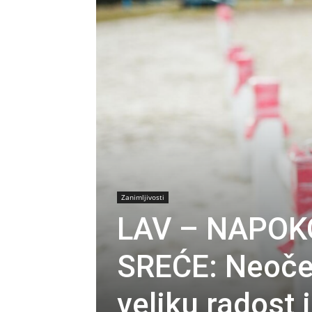
Zanimljivosti
LAV – NAPOK
SREĆE: Neoče
veliku radost 