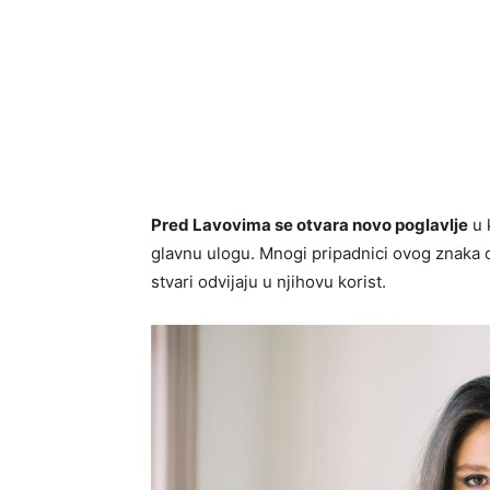
Pred Lavovima se otvara novo poglavlje
u 
glavnu ulogu. Mnogi pripadnici ovog znaka o
stvari odvijaju u njihovu korist.