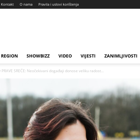
Kontakt
O nama
Pravila i uslovi korištenja
REGION
SHOWBIZZ
VIDEO
VIJESTI
ZANIMLJIVOSTI
RAVE SREĆE: Neočekivani događaji donose veliku radost...