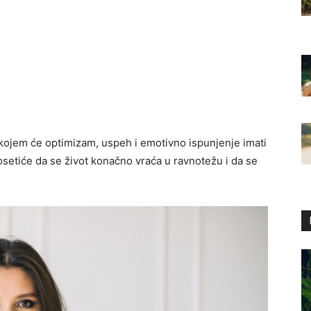
kojem će optimizam, uspeh i emotivno ispunjenje imati
setiće da se život konačno vraća u ravnotežu i da se