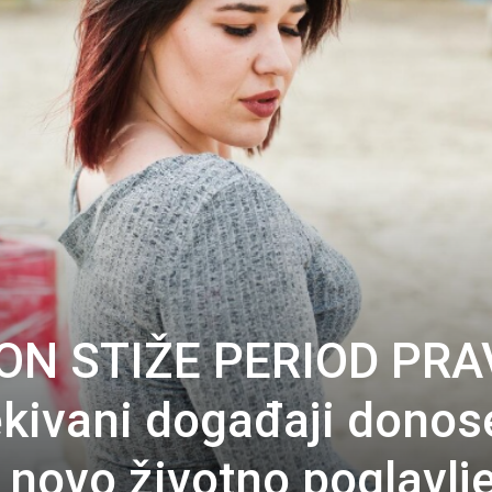
ON STIŽE PERIOD PRA
kivani događaji donos
i novo životno poglavlj