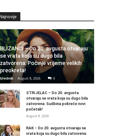
Najnovije
BLIZANCI – Do 20. avgusta otvaraju
se vrata koja su dugo bila
zatvorena: Počinje vrijeme velikih
preokreta!
Urednik
-
August 8, 2026
0
STRIJELAC – Do 20. avgusta
otvaraju se vrata koja su dugo bila
zatvorena: Sudbina pokreće novi
početak!
August 8, 2026
RAK – Do 20. avgusta otvaraju se
vrata koja su dugo bila zatvorena: