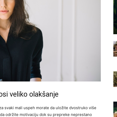
si veliko olakšanje
 za svaki mali uspeh morate da uložite dvostruko više
o da održite motivaciju dok su prepreke neprestano