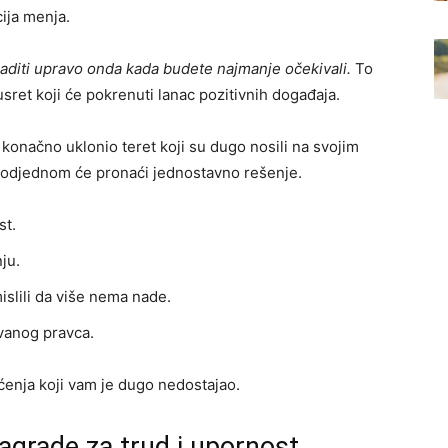
ija menja.
aditi upravo onda kada budete najmanje očekivali.
To
usret koji će pokrenuti lanac pozitivnih događaja.
konačno uklonio teret koji su dugo nosili na svojim
o odjednom će pronaći jednostavno rešenje.
st.
ju.
islili da više nema nade.
vanog pravca.
ćenja koji vam je dugo nedostajao.
nagrade za trud i upornost