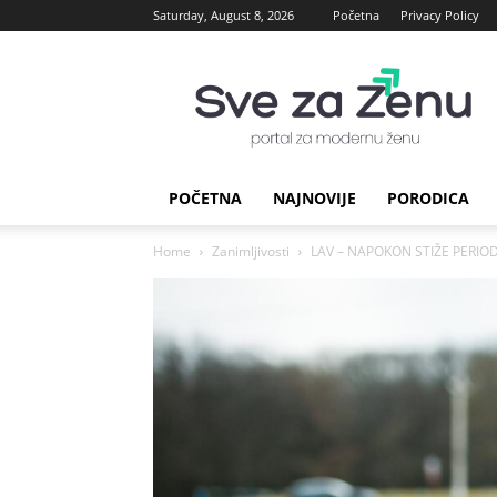
Saturday, August 8, 2026
Početna
Privacy Policy
sve
za
Zenu
POČETNA
NAJNOVIJE
PORODICA
Home
Zanimljivosti
LAV – NAPOKON STIŽE PERIOD P