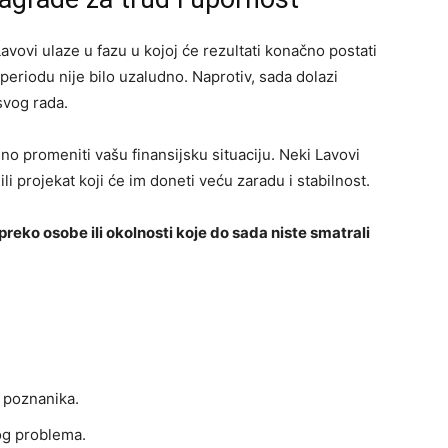
vovi ulaze u fazu u kojoj će rezultati konačno postati
 periodu nije bilo uzaludno. Naprotiv, sada dolazi
svog rada.
no promeniti vašu finansijsku situaciju. Neki Lavovi
 projekat koji će im doneti veću zaradu i stabilnost.
 preko osobe ili okolnosti koje do sada niste smatrali
i poznanika.
kog problema.