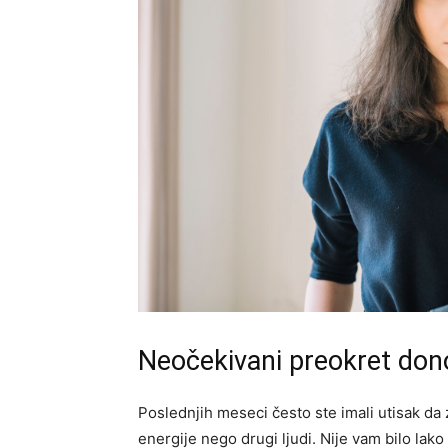
Neočekivani preokret dono
Poslednjih meseci često ste imali utisak da
energije nego drugi ljudi. Nije vam bilo lak