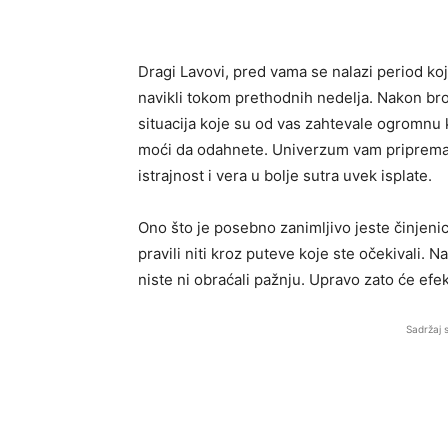
Dragi Lavovi, pred vama se nalazi period ko
navikli tokom prethodnih nedelja. Nakon broj
situacija koje su od vas zahtevale ogromnu 
moći da odahnete. Univerzum vam priprema p
istrajnost i vera u bolje sutra uvek isplate.
Ono što je posebno zanimljivo jeste činjenic
pravili niti kroz puteve koje ste očekivali. N
niste ni obraćali pažnju. Upravo zato će efek
Sadržaj 