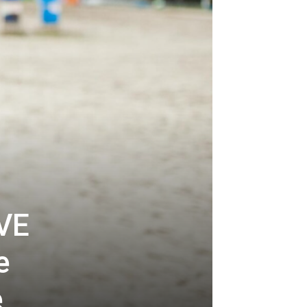
VE
e
e