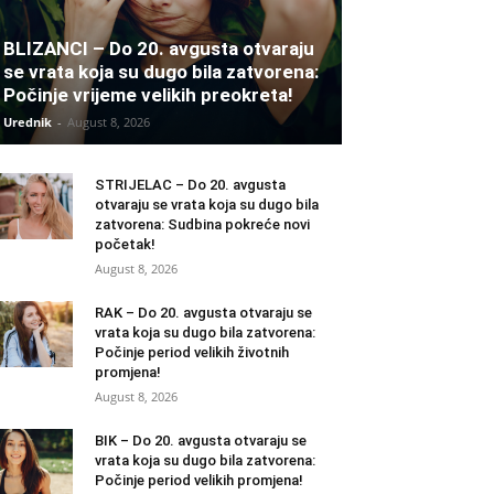
BLIZANCI – Do 20. avgusta otvaraju
se vrata koja su dugo bila zatvorena:
Počinje vrijeme velikih preokreta!
Urednik
-
August 8, 2026
STRIJELAC – Do 20. avgusta
otvaraju se vrata koja su dugo bila
zatvorena: Sudbina pokreće novi
početak!
August 8, 2026
RAK – Do 20. avgusta otvaraju se
vrata koja su dugo bila zatvorena:
Počinje period velikih životnih
promjena!
August 8, 2026
BIK – Do 20. avgusta otvaraju se
vrata koja su dugo bila zatvorena:
Počinje period velikih promjena!