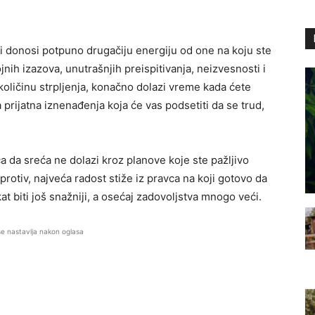
ji donosi potpuno drugačiju energiju od one na koju ste
nih izazova, unutrašnjih preispitivanja, neizvesnosti i
količinu strpljenja, konačno dolazi vreme kada ćete
rijatna iznenađenja koja će vas podsetiti da se trud,
a da sreća ne dolazi kroz planove koje ste pažljivo
aprotiv, najveća radost stiže iz pravca na koji gotovo da
at biti još snažniji, a osećaj zadovoljstva mnogo veći.
se nastavlja nakon oglasa