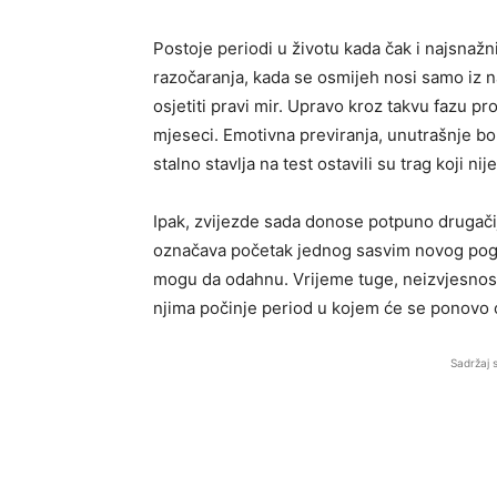
Postoje periodi u životu kada čak i najsnažn
razočaranja, kada se osmijeh nosi samo iz 
osjetiti pravi mir. Upravo kroz takvu fazu pr
mjeseci. Emotivna previranja, unutrašnje bor
stalno stavlja na test ostavili su trag koji nije
Ipak, zvijezde sada donose potpuno drugači
označava početak jednog sasvim novog pogl
mogu da odahnu. Vrijeme tuge, neizvjesnosti
njima počinje period u kojem će se ponovo o
Sadržaj 