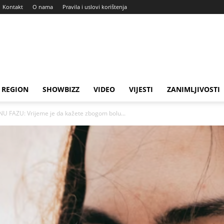
Kontakt
O nama
Pravila i uslovi korištenja
REGION
SHOWBIZZ
VIDEO
VIJESTI
ZANIMLJIVOSTI
 FAZU: Vrijeme je da kažete zbogom bolu...