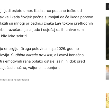
iji ljudi osjete umor. Kada srce postane teško od
navike i kada čovjek počne sumnjati da će ikada ponovo
olazili su mnogi pripadnici znaka
Lav
tokom prethodnih
be, razočaranja u ljude i osjećaj da ih univerzum
 bilo lako sakriti.
ju energiju. Druga polovina maja 2026. godine
avlja.
Sudbina okreće novi list
, a Lavovi konačno
 i emotivnih rana polako ostaje iza njih, dok pred
sjećati snažno, voljeno i ispunjeno.
se nastavlja nakon oglasa