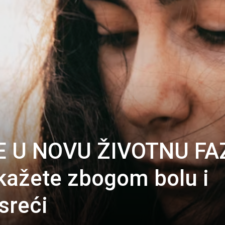
E U NOVU ŽIVOTNU FA
 kažete zbogom bolu i
 sreći