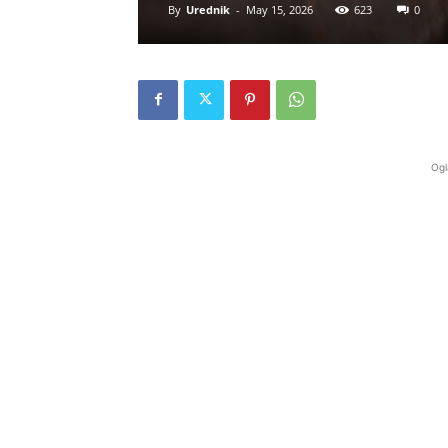
By
Urednik
-
May 15, 2026
623
0
Ogl