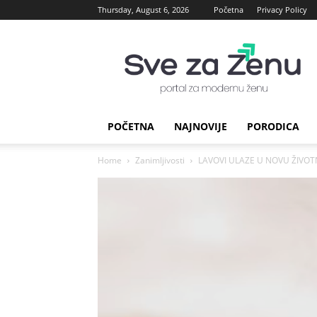
Thursday, August 6, 2026
Početna
Privacy Policy
sve
za
Zenu
POČETNA
NAJNOVIJE
PORODICA
Home
Zanimljivosti
LAVOVI ULAZE U NOVU ŽIVOTNU