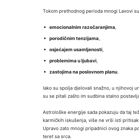
Tokom prethodnog perioda mnogi Lavovi suo
emocionalnim razočaranjima
,
porodičnim tenzijama
,
osjećajem usamljenosti
,
problemima u ljubavi
,
zastojima na poslovnom planu
.
Iako su spolja djelovali snažno, u njihovoj 
su se pitali zašto im sudbina stalno postavl
Astrološke energije sada pokazuju da taj te
karmičkih iskušenja, više ne vrši isti pritis
Upravo zato mnogi pripadnici ovog znaka poč
teret sa srca.