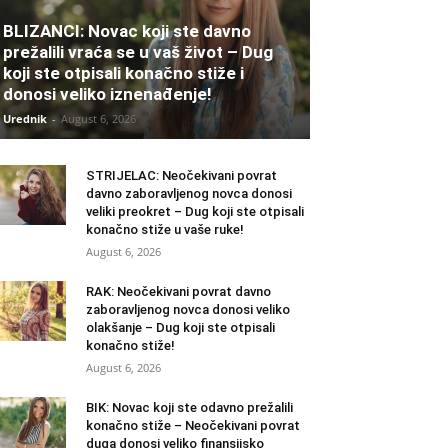
BLIZANCI: Novac koji ste davno
prežalili vraća se u vaš život – Dug
koji ste otpisali konačno stiže i
donosi veliko iznenađenje!
Urednik
-
August 6, 2026
STRIJELAC: Neočekivani povrat
davno zaboravljenog novca donosi
veliki preokret – Dug koji ste otpisali
konačno stiže u vaše ruke!
August 6, 2026
RAK: Neočekivani povrat davno
zaboravljenog novca donosi veliko
olakšanje – Dug koji ste otpisali
konačno stiže!
August 6, 2026
BIK: Novac koji ste odavno prežalili
konačno stiže – Neočekivani povrat
duga donosi veliko finansijsko