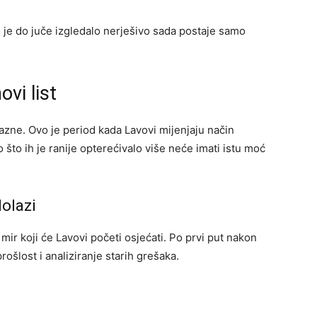
je do juče izgledalo nerješivo sada postaje samo
vi list
azne. Ovo je period kada Lavovi mijenjaju način
o što ih je ranije opterećivalo više neće imati istu moć
olazi
ir koji će Lavovi početi osjećati. Po prvi put nakon
šlost i analiziranje starih grešaka.