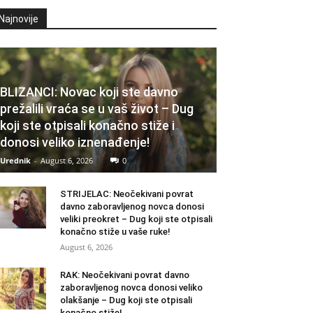
Najnovije
BLIZANCI: Novac koji ste davno
prežalili vraća se u vaš život – Dug
koji ste otpisali konačno stiže i
donosi veliko iznenađenje!
Urednik
-
August 6, 2026
0
STRIJELAC: Neočekivani povrat
davno zaboravljenog novca donosi
veliki preokret – Dug koji ste otpisali
konačno stiže u vaše ruke!
August 6, 2026
RAK: Neočekivani povrat davno
zaboravljenog novca donosi veliko
olakšanje – Dug koji ste otpisali
konačno stiže!