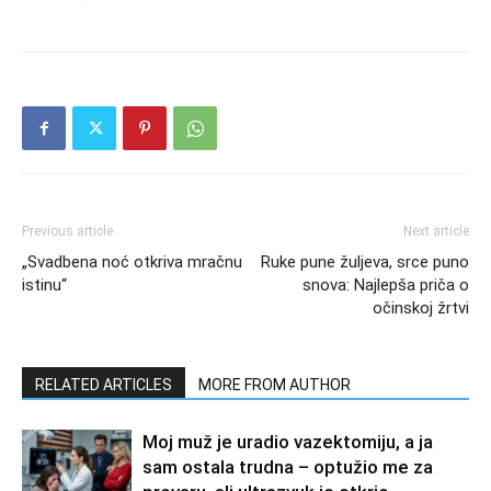
Previous article
Next article
„Svadbena noć otkriva mračnu
Ruke pune žuljeva, srce puno
istinu“
snova: Najlepša priča o
očinskoj žrtvi
RELATED ARTICLES
MORE FROM AUTHOR
Moj muž je uradio vazektomiju, a ja
sam ostala trudna – optužio me za