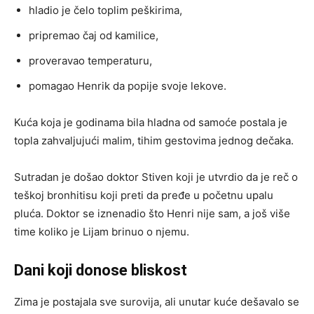
hladio je čelo toplim peškirima,
pripremao čaj od kamilice,
proveravao temperaturu,
pomagao Henrik da popije svoje lekove.
Kuća koja je godinama bila hladna od samoće postala je
topla zahvaljujući malim, tihim gestovima jednog dečaka.
Sutradan je došao doktor Stiven koji je utvrdio da je reč o
teškoj bronhitisu koji preti da pređe u početnu upalu
pluća. Doktor se iznenadio što Henri nije sam, a još više
time koliko je Lijam brinuo o njemu.
Dani koji donose bliskost
Zima je postajala sve surovija, ali unutar kuće dešavalo se