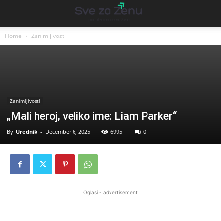
Home
Zanimljivosti
Zanimljivosti
„Mali heroj, veliko ime: Liam Parker“
By
Urednik
-
December 6, 2025
6995
0
Oglasi - advertisement