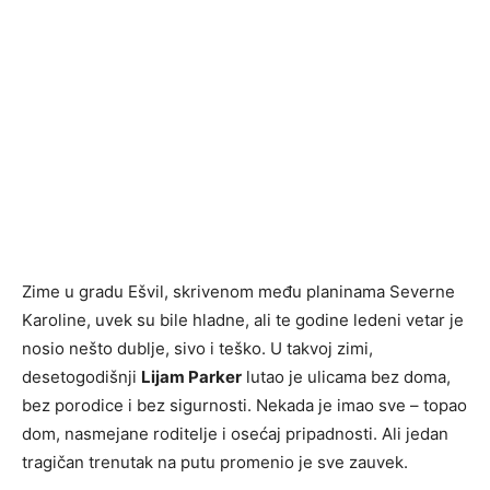
Zime u gradu Ešvil, skrivenom među planinama Severne
Karoline, uvek su bile hladne, ali te godine ledeni vetar je
nosio nešto dublje, sivo i teško. U takvoj zimi,
desetogodišnji
Lijam Parker
lutao je ulicama bez doma,
bez porodice i bez sigurnosti. Nekada je imao sve – topao
dom, nasmejane roditelje i osećaj pripadnosti. Ali jedan
tragičan trenutak na putu promenio je sve zauvek.