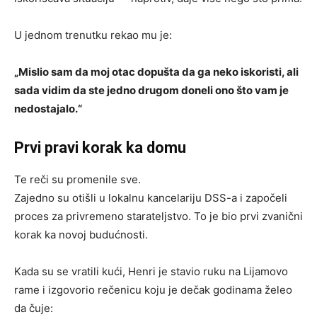
U jednom trenutku rekao mu je:
„Mislio sam da moj otac dopušta da ga neko iskoristi, ali
sada vidim da ste jedno drugom doneli ono što vam je
nedostajalo.“
Prvi pravi korak ka domu
Te reči su promenile sve.
Zajedno su otišli u lokalnu kancelariju DSS-a i započeli
proces za privremeno starateljstvo. To je bio prvi zvanični
korak ka novoj budućnosti.
Kada su se vratili kući, Henri je stavio ruku na Lijamovo
rame i izgovorio rečenicu koju je dečak godinama želeo
da čuje: