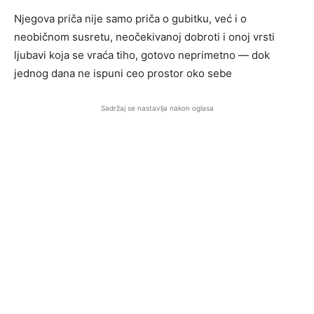
Njegova priča nije samo priča o gubitku, već i o
neobičnom susretu, neočekivanoj dobroti i onoj vrsti
ljubavi koja se vraća tiho, gotovo neprimetno — dok
jednog dana ne ispuni ceo prostor oko sebe
Sadržaj se nastavlja nakon oglasa