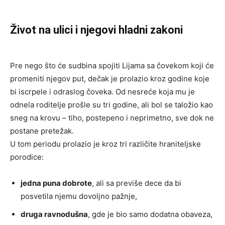
Život na ulici i njegovi hladni zakoni
Pre nego što će sudbina spojiti Lijama sa čovekom koji će
promeniti njegov put, dečak je prolazio kroz godine koje
bi iscrpele i odraslog čoveka. Od nesreće koja mu je
odnela roditelje prošle su tri godine, ali bol se taložio kao
sneg na krovu – tiho, postepeno i neprimetno, sve dok ne
postane pretežak.
U tom periodu prolazio je kroz tri različite hraniteljske
porodice:
jedna puna dobrote
, ali sa previše dece da bi
posvetila njemu dovoljno pažnje,
druga ravnodušna
, gde je bio samo dodatna obaveza,