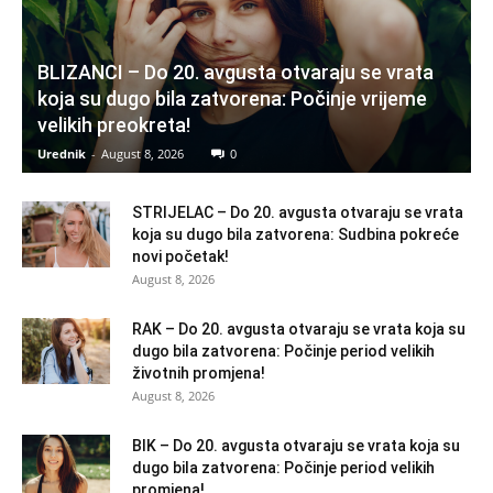
BLIZANCI – Do 20. avgusta otvaraju se vrata
koja su dugo bila zatvorena: Počinje vrijeme
velikih preokreta!
Urednik
-
August 8, 2026
0
STRIJELAC – Do 20. avgusta otvaraju se vrata
koja su dugo bila zatvorena: Sudbina pokreće
novi početak!
August 8, 2026
RAK – Do 20. avgusta otvaraju se vrata koja su
dugo bila zatvorena: Počinje period velikih
životnih promjena!
August 8, 2026
BIK – Do 20. avgusta otvaraju se vrata koja su
dugo bila zatvorena: Počinje period velikih
promjena!