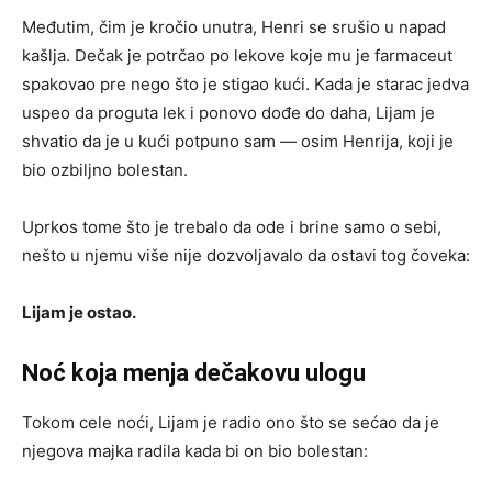
Međutim, čim je kročio unutra, Henri se srušio u napad
kašlja. Dečak je potrčao po lekove koje mu je farmaceut
spakovao pre nego što je stigao kući. Kada je starac jedva
uspeo da proguta lek i ponovo dođe do daha, Lijam je
shvatio da je u kući potpuno sam — osim Henrija, koji je
bio ozbiljno bolestan.
Uprkos tome što je trebalo da ode i brine samo o sebi,
nešto u njemu više nije dozvoljavalo da ostavi tog čoveka:
Lijam je ostao.
Noć koja menja dečakovu ulogu
Tokom cele noći, Lijam je radio ono što se sećao da je
njegova majka radila kada bi on bio bolestan: