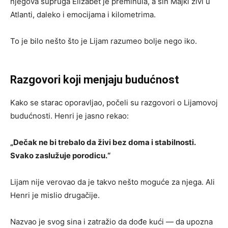
njegova supruga Elizabet je preminula, a sin Majkl živi u
Atlanti, daleko i emocijama i kilometrima.
To je bilo nešto što je Lijam razumeo bolje nego iko.
Razgovori koji menjaju budućnost
Kako se starac oporavljao, počeli su razgovori o Lijamovoj
budućnosti. Henri je jasno rekao:
„Dečak ne bi trebalo da živi bez doma i stabilnosti.
Svako zaslužuje porodicu.“
Lijam nije verovao da je takvo nešto moguće za njega. Ali
Henri je mislio drugačije.
Nazvao je svog sina i zatražio da dođe kući — da upozna