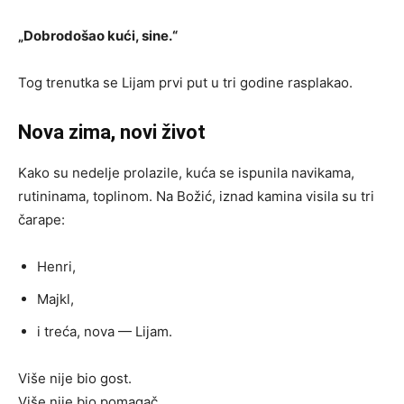
„Dobrodošao kući, sine.“
Tog trenutka se Lijam prvi put u tri godine rasplakao.
Nova zima, novi život
Kako su nedelje prolazile, kuća se ispunila navikama,
rutininama, toplinom. Na Božić, iznad kamina visila su tri
čarape:
Henri,
Majkl,
i treća, nova — Lijam.
Više nije bio gost.
Više nije bio pomagač.