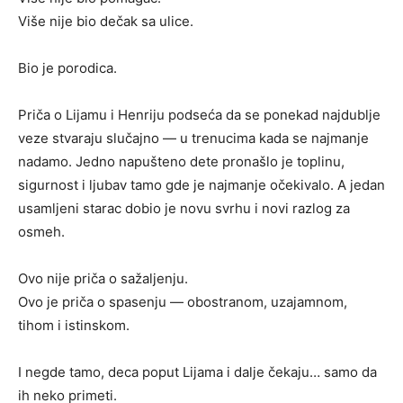
Više nije bio dečak sa ulice.
Bio je porodica.
Priča o Lijamu i Henriju podseća da se ponekad najdublje
veze stvaraju slučajno — u trenucima kada se najmanje
nadamo. Jedno napušteno dete pronašlo je toplinu,
sigurnost i ljubav tamo gde je najmanje očekivalo. A jedan
usamljeni starac dobio je novu svrhu i novi razlog za
osmeh.
Ovo nije priča o sažaljenju.
Ovo je priča o spasenju — obostranom, uzajamnom,
tihom i istinskom.
I negde tamo, deca poput Lijama i dalje čekaju… samo da
ih neko primeti.