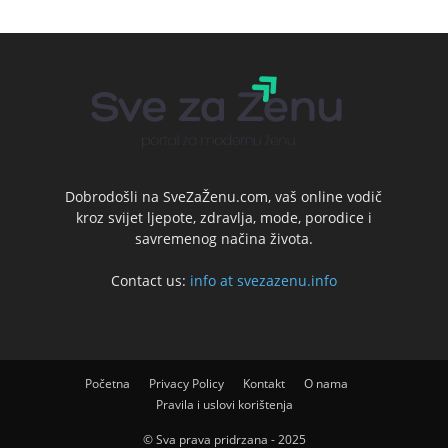
Dobrodošli na SveZaŽenu.com, vaš online vodič
kroz svijet ljepote, zdravlja, mode, porodice i
savremenog načina života.
Contact us:
info at svezazenu.info
Početna
Privacy Policy
Kontakt
O nama
Pravila i uslovi korištenja
© Sva prava pridrzana - 2025