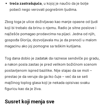
treća zastrašujuća
, u kojoj je naučio da je bolje
pobeći nego verovati pogrešnim ljudima.
Zbog toga je ulice doživljavao kao manje opasne od ljudi
koji bi trebalo da brinu o njemu. Radio je sitne poslove i
najčešće pomagao prodavcima na pijaci. Jedna od njih,
gospođa Glorija, dozvoljavala mu je da prenoći u malom
magacinu ako joj pomogne sa teškim kutijama.
Tog dana dobio je zadatak da raznese sendviče po gradu,
a nakon posla zastao je pred velikom božićnom scenom
postavljenom ispred bazilike. Nije stajao da se moli –
prestao je da veruje da ga iko čuje – već da se seti
majčinog toplog glasa koji je nekada opisivao svaku
figuricu kao da je živa.
Susret koji menja sve