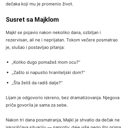
dečaka koji mu je promenio život.
Susret sa Majklom
Majkl se pojavio nakon nekoliko dana, ozbiljan i
rezervisan, ali ne i neprijatan. Tokom večere posmatrao
je, slušao i postavljao pitanja:
„Koliko dugo pomažeš mom ocu?“
„Zašto si napustio hraniteljski dom?“
„Šta želiš da radiš dalje?“
Lijam je odgovorio iskreno, bez dramatizovanja. Njegova
priča govorila je sama za sebe.
Nakon tri dana posmatranja, Majkl je shvatio da dečak ne
iskorišćava situaciju — naprotiv, daje više nego što prima.