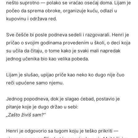
nešto suprotno — polako se vraćao osećaj doma. Lijam je
počeo da sprema obroke, organizuje kuću, odlazi u
kupovinu i održava red.
Sve češće bi posle podneva sedeli i razgovarali. Henri je
pričao o svojim godinama provedenim u školi, o deci koja
su učila da čitaju, o tome kako je svaki mali napredak
jednog učenika bio kao velika pobeda.
Lijam je slušao, upijao priče kao neko ko dugo nije čuo
reči upućene samo njemu.
Jednog popodneva, dok je slagao ćebad, postavio je
pitanje koje je dugo držao u sebi:
„Zašto živiš sam?“
Henri je odgovorio sa tugom koju je teško prikriti —