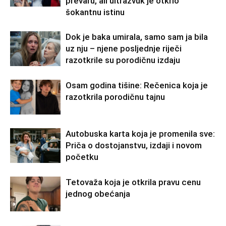
prevaru, ali ultrazvuk je otkrio
šokantnu istinu
Dok je baka umirala, samo sam ja bila
uz nju – njene posljednje riječi
razotkrile su porodičnu izdaju
Osam godina tišine: Rečenica koja je
razotkrila porodičnu tajnu
Autobuska karta koja je promenila sve:
Priča o dostojanstvu, izdaji i novom
početku
Tetovaža koja je otkrila pravu cenu
jednog obećanja