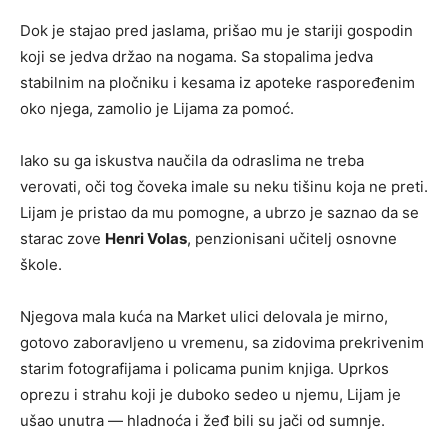
Dok je stajao pred jaslama, prišao mu je stariji gospodin
koji se jedva držao na nogama. Sa stopalima jedva
stabilnim na pločniku i kesama iz apoteke raspoređenim
oko njega, zamolio je Lijama za pomoć.
Iako su ga iskustva naučila da odraslima ne treba
verovati, oči tog čoveka imale su neku tišinu koja ne preti.
Lijam je pristao da mu pomogne, a ubrzo je saznao da se
starac zove
Henri Volas
, penzionisani učitelj osnovne
škole.
Njegova mala kuća na Market ulici delovala je mirno,
gotovo zaboravljeno u vremenu, sa zidovima prekrivenim
starim fotografijama i policama punim knjiga. Uprkos
oprezu i strahu koji je duboko sedeo u njemu, Lijam je
ušao unutra — hladnoća i žeđ bili su jači od sumnje.