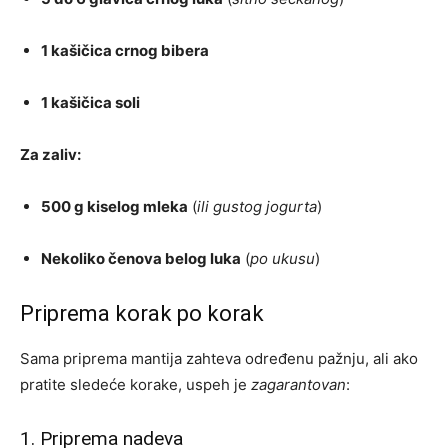
1 kašičica crnog bibera
1 kašičica soli
Za zaliv:
500 g kiselog mleka
(
ili gustog jogurta
)
Nekoliko čenova belog luka
(
po ukusu
)
Priprema korak po korak
Sama priprema mantija zahteva određenu pažnju, ali ako
pratite sledeće korake, uspeh je
zagarantovan
:
1. Priprema nadeva