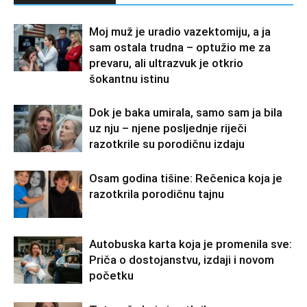
Moj muž je uradio vazektomiju, a ja
sam ostala trudna – optužio me za
prevaru, ali ultrazvuk je otkrio
šokantnu istinu
Dok je baka umirala, samo sam ja bila
uz nju – njene posljednje riječi
razotkrile su porodičnu izdaju
Osam godina tišine: Rečenica koja je
razotkrila porodičnu tajnu
Autobuska karta koja je promenila sve:
Priča o dostojanstvu, izdaji i novom
početku