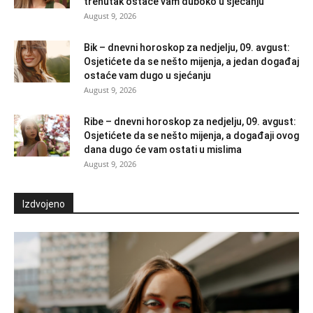
trenutak ostaće vam duboko u sjećanju
August 9, 2026
Bik – dnevni horoskop za nedjelju, 09. avgust:
Osjetićete da se nešto mijenja, a jedan događaj
ostaće vam dugo u sjećanju
August 9, 2026
Ribe – dnevni horoskop za nedjelju, 09. avgust:
Osjetićete da se nešto mijenja, a događaji ovog
dana dugo će vam ostati u mislima
August 9, 2026
Izdvojeno