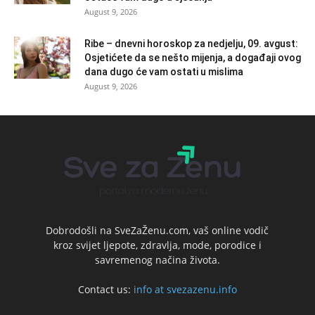
August 9, 2026
Ribe – dnevni horoskop za nedjelju, 09. avgust:
Osjetićete da se nešto mijenja, a događaji ovog
dana dugo će vam ostati u mislima
August 9, 2026
Dobrodošli na SveZaŽenu.com, vaš online vodič
kroz svijet ljepote, zdravlja, mode, porodice i
savremenog načina života.
Contact us:
info at svezazenu.info