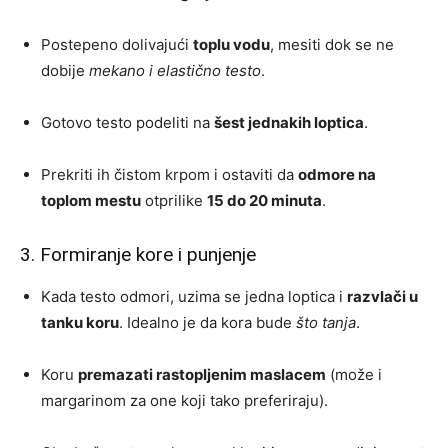
Postepeno dolivajući
toplu vodu
, mesiti dok se ne
dobije
mekano i elastično testo
.
Gotovo testo podeliti na
šest jednakih loptica
.
Prekriti ih čistom krpom i ostaviti da
odmore na
toplom mestu
otprilike
15 do 20 minuta
.
3. Formiranje kore i punjenje
Kada testo odmori, uzima se jedna loptica i
razvlači u
tanku koru
. Idealno je da kora bude
što tanja
.
Koru
premazati rastopljenim maslacem
(može i
margarinom za one koji tako preferiraju).