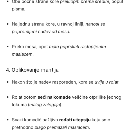
Obe bočne strane kore
preklopiti prema sredini
, poput
pisma.
Na jednu stranu kore, u ravnoj liniji,
nanosi se
pripremljeni nadev od mesa
.
Preko mesa, opet
malo poprskati rastopljenim
maslacem
.
4. Oblikovanje mantija
Nakon što je nadev raspoređen, kora se
uvija u rolat
.
Rolat potom
seći na komade
veličine otprilike jednog
lokuma (
malog zalogaja
).
Svaki komadić pažljivo
ređati u tepsiju
koju smo
prethodno
blago premazali maslacem
.