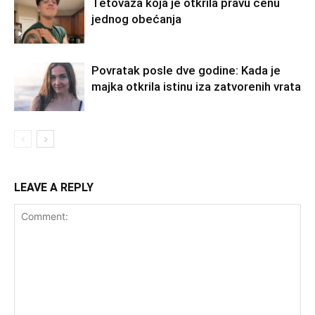
Tetovaža koja je otkrila pravu cenu
jednog obećanja
Povratak posle dve godine: Kada je
majka otkrila istinu iza zatvorenih vrata
LEAVE A REPLY