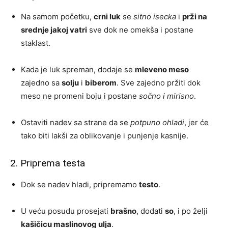
Na samom početku,
crni luk
se
sitno isecka
i
prži na
srednje jakoj vatri
sve dok ne omekša i postane
staklast.
Kada je luk spreman, dodaje se
mleveno meso
zajedno sa
solju
i
biberom
. Sve zajedno pržiti dok
meso ne promeni boju i postane
sočno i mirisno
.
Ostaviti nadev sa strane da se
potpuno ohladi
, jer će
tako biti lakši za oblikovanje i punjenje kasnije.
2. Priprema testa
Dok se nadev hladi, pripremamo
testo
.
U veću posudu prosejati
brašno
, dodati
so
, i po želji
kašičicu maslinovog ulja
.