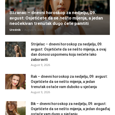
Blizanac – dnevni horoskop za nedjelju, 09.
avgust: Osjetićete da se nešto mijenja, a jedan
neočekivan trenutak dugo ćete pamtiti
Urednik
-
August 9, 2026
Strijelac – dnevni horoskop za nedjelju, 09.
avgust: Osjetićete da se nešto mijenja, a ovaj
dan donosi uspomenu koju nećete lako
zaboraviti
August 9, 2026
Rak – dnevni horoskop za nedjelju, 09. avgust:
Osjetićete da se nešto mijenja, a jedan
trenutak ostaće vam duboko u sjećanju
August 9, 2026
Bik – dnevni horoskop za nedjelju, 09. avgust:
Osjetićete da se nešto mijenja, a jedan događaj
ostaće vam dugo u sjećanju