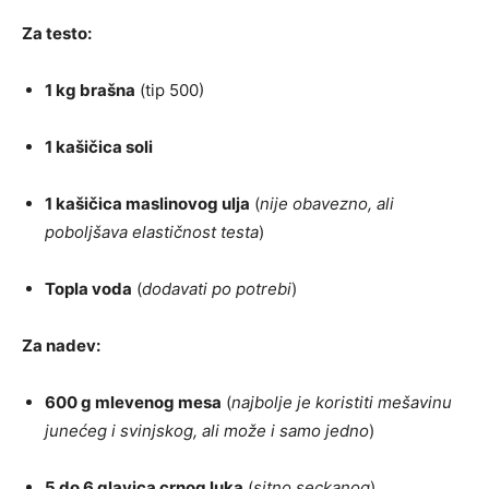
Za testo:
1 kg brašna
(tip 500)
1 kašičica soli
1 kašičica maslinovog ulja
(
nije obavezno, ali
poboljšava elastičnost testa
)
Topla voda
(
dodavati po potrebi
)
Za nadev:
600 g mlevenog mesa
(
najbolje je koristiti mešavinu
junećeg i svinjskog, ali može i samo jedno
)
5 do 6 glavica crnog luka
(
sitno seckanog
)