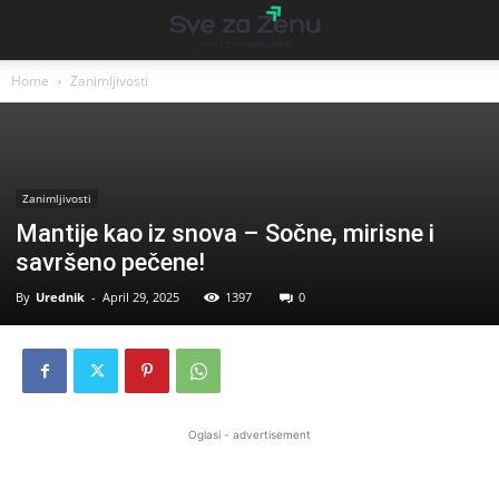
Home
Zanimljivosti
Zanimljivosti
Mantije kao iz snova – Sočne, mirisne i
savršeno pečene!
By
Urednik
-
April 29, 2025
1397
0
Oglasi - advertisement