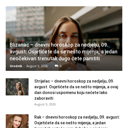
Blizanac – dnevni horoskop za nedjelju, 09.
avgust: Osjetićete da se nešto mijenja, a jedan
neočekivan trenutak dugo ćete pamtiti
Urednik
-
August 9, 2026
0
Strijelac – dnevni horoskop za nedjelju, 09.
avgust: Osjetićete da se nešto mijenja, a ovaj
dan donosi uspomenu koju nećete lako
zaboraviti
August 9, 2026
Rak – dnevni horoskop za nedjelju, 09. avgust:
Osjetićete da se nešto mijenja, a jedan