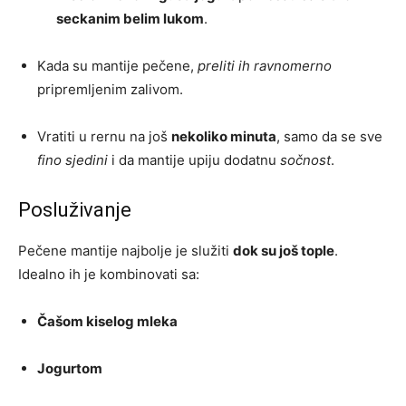
seckanim belim lukom
.
Kada su mantije pečene,
preliti ih ravnomerno
pripremljenim zalivom.
Vratiti u rernu na još
nekoliko minuta
, samo da se sve
fino sjedini
i da mantije upiju dodatnu
sočnost
.
Posluživanje
Pečene mantije najbolje je služiti
dok su još tople
.
Idealno ih je kombinovati sa:
Čašom kiselog mleka
Jogurtom