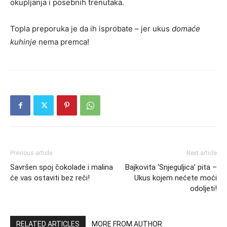
okupljanja i posebnih trenutaka.
Topla preporuka je da ih isprobate – jer ukus
domaće
kuhinje
nema premca!
Previous article
Next article
Savršen spoj čokolade i malina
Bajkovita ‘Snjeguljica’ pita –
će vas ostaviti bez reči!
Ukus kojem nećete moći
odoljeti!
RELATED ARTICLES
MORE FROM AUTHOR