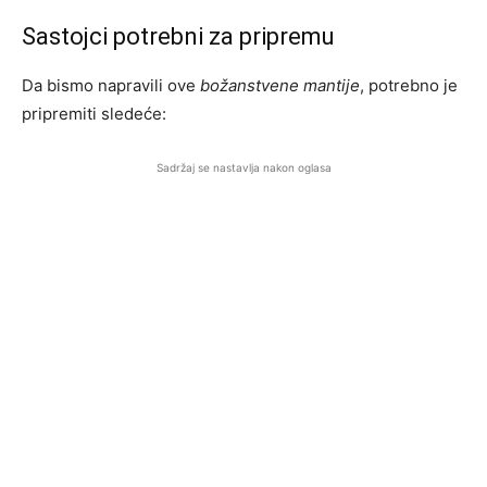
Sastojci potrebni za pripremu
Da bismo napravili ove
božanstvene mantije
, potrebno je
pripremiti sledeće:
Sadržaj se nastavlja nakon oglasa