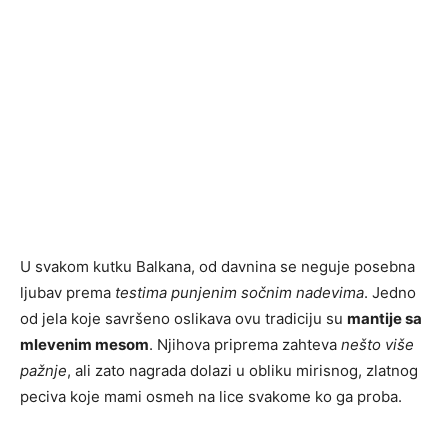
U svakom kutku Balkana, od davnina se neguje posebna
ljubav prema
testima punjenim sočnim nadevima
. Jedno
od jela koje savršeno oslikava ovu tradiciju su
mantije sa
mlevenim mesom
. Njihova priprema zahteva
nešto više
pažnje
, ali zato nagrada dolazi u obliku mirisnog, zlatnog
peciva koje mami osmeh na lice svakome ko ga proba.