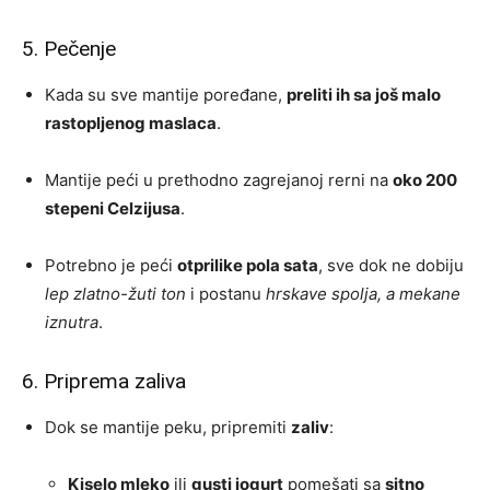
5. Pečenje
Kada su sve mantije poređane,
preliti ih sa još malo
rastopljenog maslaca
.
Mantije peći u prethodno zagrejanoj rerni na
oko 200
stepeni Celzijusa
.
Potrebno je peći
otprilike pola sata
, sve dok ne dobiju
lep zlatno-žuti ton
i postanu
hrskave spolja, a mekane
iznutra
.
6. Priprema zaliva
Dok se mantije peku, pripremiti
zaliv
:
Kiselo mleko
ili
gusti jogurt
pomešati sa
sitno