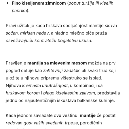
Fino kiseljenom zimnicom
(
poput turšije ili kiselih
paprika
).
Pravi užitak je kada hrskava spoljašnjost mantije
skriva
sočan, mirisan nadev
, a hladno mlečno piće pruža
osvežavajuću kontratežu bogatstvu ukusa
.
Pravljenje
mantija sa mlevenim mesom
možda na prvi
pogled deluje kao
zahtevniji zadatak
, ali svaki trud koji
uložite u njihovu pripremu višestruko se isplati.
Njihova
kremasta unutrašnjost
, u kombinaciji sa
hrskavom korom
i
blago kiselkastim zalivom
, predstavlja
jedno od najautentičnijih iskustava balkanske kuhinje.
Kada jednom savladate ovu veštinu,
mantije
će postati
redovan gost vaših svečanih trpeza
, porodičnih