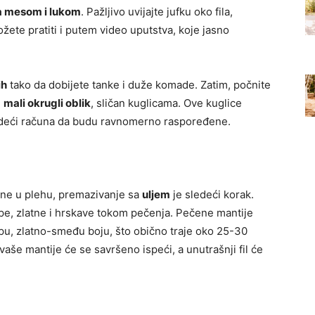
sa mesom i lukom
. Pažljivo uvijajte jufku oko fila,
ožete pratiti i putem video uputstva, koje jasno
ih
tako da dobijete tanke i duže komade. Zatim, počnite
u
mali okrugli oblik
, sličan kuglicama. Ove kuglice
vodeći računa da budu ravnomerno raspoređene.
ene u plehu, premazivanje sa
uljem
je sledeći korak.
pe, zlatne i hrskave tokom pečenja. Pečene mantije
pu, zlatno-smeđu boju, što obično traje oko 25-30
aše mantije će se savršeno ispeći, a unutrašnji fil će