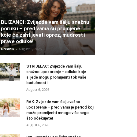
BLIZANCI: Zvijezde vam šalju snažnu
poruku – pred vama su promjene
koje će zahtijevati oprez, mudrost i
prave odluke!
Urednik
-
August 6, 2026
STRIJELAC: Zvijezde vam šalju
snažno upozorenje – odluke koje
slijede mogu promijeniti tok vaše
budućnosti!
August 6, 2026
RAK: Zvijezde vam šalju važno
upozorenje – pred vama je period koji
može promijeniti mnogo više nego
što očekujete!
August 6, 2026