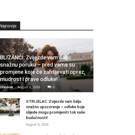
Najnovije
BLIZANCI: Zvijezde vam šalju
snažnu poruku – pred vama su
promjene koje će zahtijevati oprez,
mudrost i prave odluke!
Urednik
-
August 6, 2026
0
STRIJELAC: Zvijezde vam šalju
snažno upozorenje – odluke koje
slijede mogu promijeniti tok vaše
budućnosti!
August 6, 2026