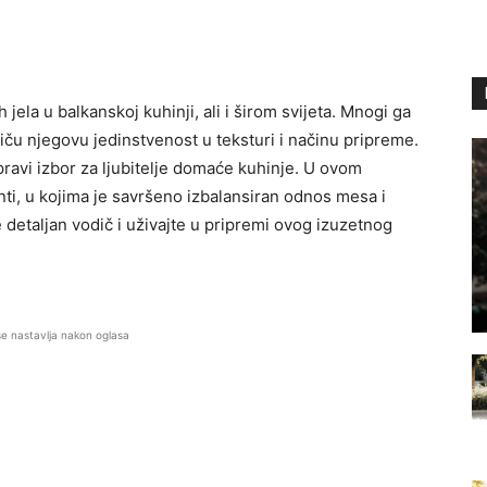
h jela u balkanskoj kuhinji, ali i širom svijeta. Mnogi ga
tiču njegovu jedinstvenost u teksturi i načinu pripreme.
pravi izbor za ljubitelje domaće kuhinje. U ovom
ti, u kojima je savršeno izbalansiran odnos mesa i
e detaljan vodič i uživajte u pripremi ovog izuzetnog
se nastavlja nakon oglasa