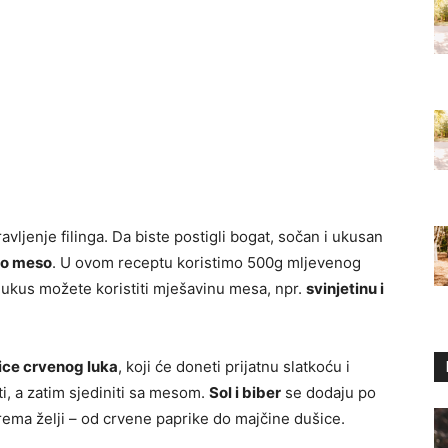
avljenje filinga. Da biste postigli bogat, sočan i ukusan
no meso
. U ovom receptu koristimo 500g mljevenog
ji ukus možete koristiti mješavinu mesa, npr.
svinjetinu i
ice crvenog luka
, koji će doneti prijatnu slatkoću i
ti, a zatim sjediniti sa mesom.
Sol i biber
se dodaju po
rema želji – od crvene paprike do majčine dušice.