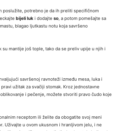
 poslužite, potrebno je da ih preliti specifičnom
jeckajte
bijeli luk
i dodajte
so
, a potom pomešajte sa
remastu, blagao ljutkastu notu koja savršeno
u mantije još tople, tako da se preliv upije u njih i
ahvaljujući savršenoj ravnoteži između mesa, luka i
e pravi užitak za svačiji stomak. Kroz jednostavne
, oblikovanje i pečenje, možete stvoriti pravo čudo koje
cionalnim receptom ili želite da obogatite svoj meni
or. Uživajte u ovom ukusnom i hranljivom jelu, i ne