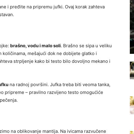
rane i pređite na pripremu jufki. Ovaj korak zahteva
stavan.
ojke:
brašno, vodu i malo soli
. Brašno se sipa u veliku
 količinama, mešajući dok ne dobijete glatko i
zahteva strpljenje kako bi testo bilo dovoljno mekano i
ufku
na radnoj površini. Jufka treba biti veoma tanka,
i deo pripreme – pravilno razvijeno testo omogućiće
pečenja.
azimo na oblikovanje mantija. Na ivicama razvučene