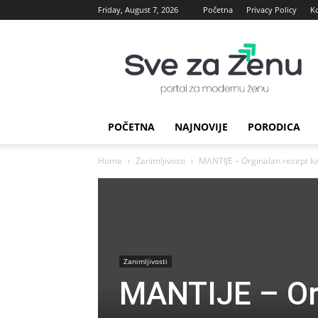
Friday, August 7, 2026
Početna
Privacy Policy
K
sve
za
Zenu
POČETNA
NAJNOVIJE
PORODICA
Home
Zanimljivosti
MANTIJE – Orginalan recept kak
Zanimljivosti
MANTIJE – Or