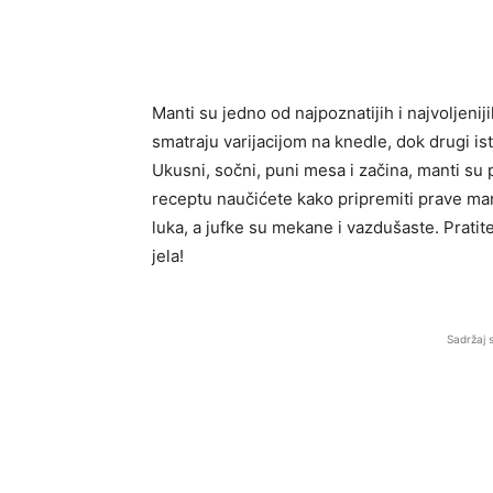
Manti su jedno od najpoznatijih i najvoljeniji
smatraju varijacijom na knedle, dok drugi is
Ukusni, sočni, puni mesa i začina, manti su 
receptu naučićete kako pripremiti prave man
luka, a jufke su mekane i vazdušaste. Pratit
jela!
Sadržaj 