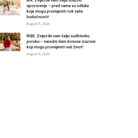
BIK: Zvijezde vam šalju snažno
upozorenje – pred vama su odluke
koje mogu promijeniti tok vaše
budućnosti!
August 6, 2026
RIBE: Zvijezde vam šalju sudbinsku
poruku – naredni dani donose izazove
koji mogu promijeniti vaš život!
August 6, 2026