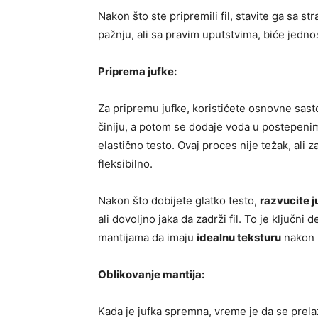
Nakon što ste pripremili fil, stavite ga sa st
pažnju, ali sa pravim uputstvima, biće jedno
Priprema jufke:
Za pripremu jufke, koristićete osnovne sast
činiju, a potom se dodaje voda u postepenim
elastično testo. Ovaj proces nije težak, ali 
fleksibilno.
Nakon što dobijete glatko testo,
razvucite j
ali dovoljno jaka da zadrži fil. To je ključn
mantijama da imaju
idealnu teksturu
nakon 
Oblikovanje mantija:
Kada je jufka spremna, vreme je da se prel