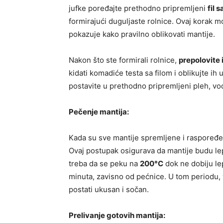
jufke poređajte prethodno pripremljeni
fil 
formirajući duguljaste rolnice. Ovaj korak m
pokazuje kako pravilno oblikovati mantije.
Nakon što ste formirali rolnice,
prepolovite 
kidati komadiće testa sa filom i oblikujte ih 
postavite u prethodno pripremljeni pleh, 
Pečenje mantija:
Kada su sve mantije spremljene i raspoređ
Ovaj postupak osigurava da mantije budu le
treba da se peku na
200°C
dok ne dobiju le
minuta, zavisno od pećnice. U tom periodu, v
postati ukusan i sočan.
Prelivanje gotovih mantija: