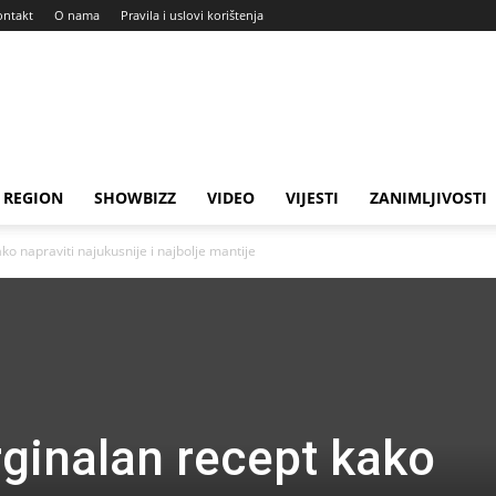
ontakt
O nama
Pravila i uslovi korištenja
REGION
SHOWBIZZ
VIDEO
VIJESTI
ZANIMLJIVOSTI
o napraviti najukusnije i najbolje mantije
ginalan recept kako