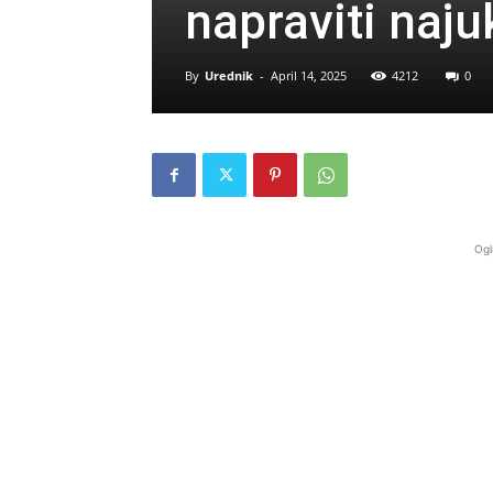
napraviti naju
By
Urednik
-
April 14, 2025
4212
0
Ogl