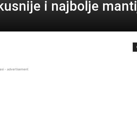
kusnije i najbolje manti
asi - advertisement