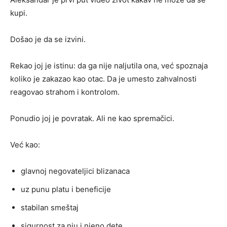
kupi.
Došao je da se izvini.
Rekao joj je istinu: da ga nije naljutila ona, već spoznaja
koliko je zakazao kao otac. Da je umesto zahvalnosti
reagovao strahom i kontrolom.
Ponudio joj je povratak. Ali ne kao spremačici.
Već kao:
glavnoj negovateljici blizanaca
uz punu platu i beneficije
stabilan smeštaj
sigurnost za nju i njeno dete