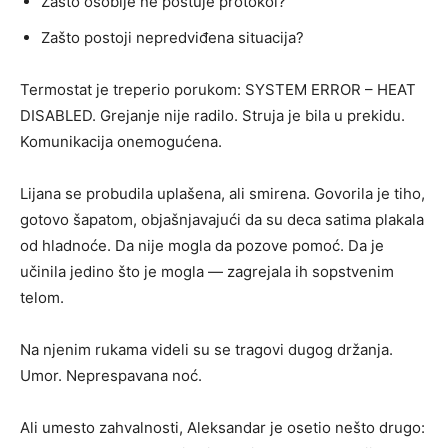
Zašto osoblje ne poštuje protokol?
Zašto postoji nepredviđena situacija?
Termostat je treperio porukom: SYSTEM ERROR – HEAT
DISABLED. Grejanje nije radilo. Struja je bila u prekidu.
Komunikacija onemogućena.
Lijana se probudila uplašena, ali smirena. Govorila je tiho,
gotovo šapatom, objašnjavajući da su deca satima plakala
od hladnoće. Da nije mogla da pozove pomoć. Da je
učinila jedino što je mogla — zagrejala ih sopstvenim
telom.
Na njenim rukama videli su se tragovi dugog držanja.
Umor. Neprespavana noć.
Ali umesto zahvalnosti, Aleksandar je osetio nešto drugo: