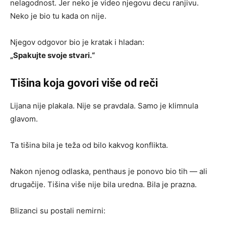
nelagodnost. Jer neko je video njegovu decu ranjivu.
Neko je bio tu kada on nije.
Njegov odgovor bio je kratak i hladan:
„Spakujte svoje stvari.“
Tišina koja govori više od reči
Lijana nije plakala. Nije se pravdala. Samo je klimnula
glavom.
Ta tišina bila je teža od bilo kakvog konflikta.
Nakon njenog odlaska, penthaus je ponovo bio tih — ali
drugačije. Tišina više nije bila uredna. Bila je prazna.
Blizanci su postali nemirni: