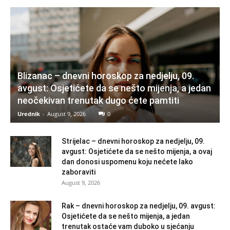
Blizanac – dnevni horoskop za nedjelju, 09.
avgust: Osjetićete da se nešto mijenja, a jedan
neočekivan trenutak dugo ćete pamtiti
Urednik
-
August 9, 2026
0
Strijelac – dnevni horoskop za nedjelju, 09.
avgust: Osjetićete da se nešto mijenja, a ovaj
dan donosi uspomenu koju nećete lako
zaboraviti
August 9, 2026
Rak – dnevni horoskop za nedjelju, 09. avgust:
Osjetićete da se nešto mijenja, a jedan
trenutak ostaće vam duboko u sjećanju