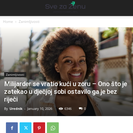
Home
Zanimljivosti
Zanimljivosti
Milijarder se vratio kući u zoru – Ono što je
zatekao u dječjoj sobi ostavilo ga je bez
riječi
By
Urednik
-
January 10, 2026
6346
0