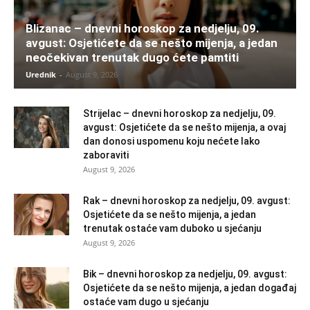
Blizanac – dnevni horoskop za nedjelju, 09.
avgust: Osjetićete da se nešto mijenja, a jedan
neočekivan trenutak dugo ćete pamtiti
Urednik
-
August 9, 2026
Strijelac – dnevni horoskop za nedjelju, 09.
avgust: Osjetićete da se nešto mijenja, a ovaj
dan donosi uspomenu koju nećete lako
zaboraviti
August 9, 2026
Rak – dnevni horoskop za nedjelju, 09. avgust:
Osjetićete da se nešto mijenja, a jedan
trenutak ostaće vam duboko u sjećanju
August 9, 2026
Bik – dnevni horoskop za nedjelju, 09. avgust:
Osjetićete da se nešto mijenja, a jedan događaj
ostaće vam dugo u sjećanju