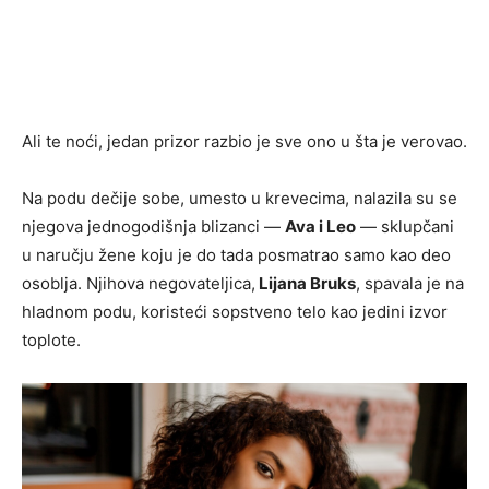
Ali te noći, jedan prizor razbio je sve ono u šta je verovao.
Na podu dečije sobe, umesto u krevecima, nalazila su se
njegova jednogodišnja blizanci —
Ava i Leo
— sklupčani
u naručju žene koju je do tada posmatrao samo kao deo
osoblja. Njihova negovateljica,
Lijana Bruks
, spavala je na
hladnom podu, koristeći sopstveno telo kao jedini izvor
toplote.