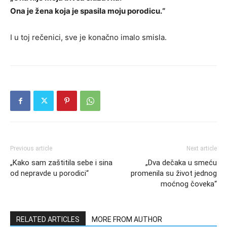
Ona je žena koja je spasila moju porodicu.“
I u toj rečenici, sve je konačno imalo smisla.
Previous article
Next article
„Kako sam zaštitila sebe i sina
„Dva dečaka u smeću
od nepravde u porodici“
promenila su život jednog
moćnog čoveka“
RELATED ARTICLES
MORE FROM AUTHOR