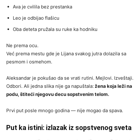
Ava je cvilila bez prestanka
Leo je odbijao flašicu
Oba deteta pružala su ruke ka hodniku
Ne prema ocu.
Već prema mestu gde je Lijana svakog jutra dolazila sa
pesmom i osmehom.
Aleksandar je pokušao da se vrati rutini. Mejlovi. Izveštaji.
Odbori. Ali jedna slika nije ga napuštala:
žena koja leži na
podu, štiteći njegovu decu sopstvenim telom.
Prvi put posle mnogo godina — nije mogao da spava.
Put ka istini: izlazak iz sopstvenog sveta