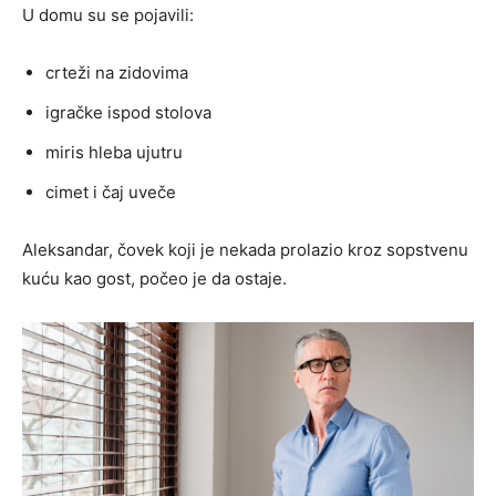
U domu su se pojavili:
crteži na zidovima
igračke ispod stolova
miris hleba ujutru
cimet i čaj uveče
Aleksandar, čovek koji je nekada prolazio kroz sopstvenu
kuću kao gost, počeo je da ostaje.