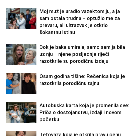
Moj muž je uradio vazektomiju, a ja
sam ostala trudna – optužio me za
prevaru, ali ultrazvuk je otkrio
šokantnu istinu
Dok je baka umirala, samo sam ja bila
uz nju – njene posljednje riječi
razotkrile su porodičnu izdaju
Osam godina tišine: Rečenica koja je
razotkrila porodičnu tajnu
Autobuska karta koja je promenila sve:
Priča o dostojanstvu, izdaji i novom
početku
Tetovaža koja je otkrila pravu cenu