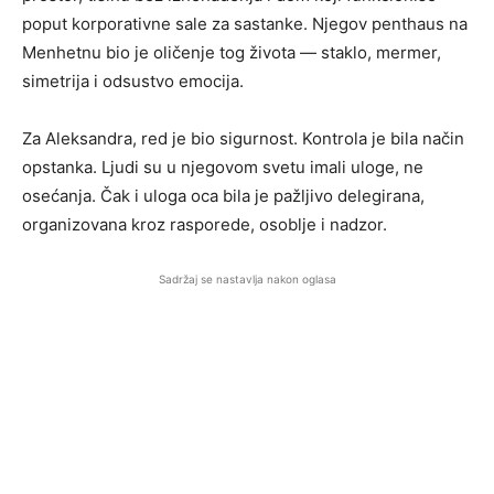
poput korporativne sale za sastanke. Njegov penthaus na
Menhetnu bio je oličenje tog života — staklo, mermer,
simetrija i odsustvo emocija.
Za Aleksandra, red je bio sigurnost. Kontrola je bila način
opstanka. Ljudi su u njegovom svetu imali uloge, ne
osećanja. Čak i uloga oca bila je pažljivo delegirana,
organizovana kroz rasporede, osoblje i nadzor.
Sadržaj se nastavlja nakon oglasa