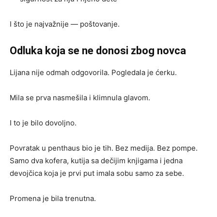
I što je najvažnije — poštovanje.
Odluka koja se ne donosi zbog novca
Lijana nije odmah odgovorila. Pogledala je ćerku.
Mila se prva nasmešila i klimnula glavom.
I to je bilo dovoljno.
Povratak u penthaus bio je tih. Bez medija. Bez pompe.
Samo dva kofera, kutija sa dečijim knjigama i jedna
devojčica koja je prvi put imala sobu samo za sebe.
Promena je bila trenutna.