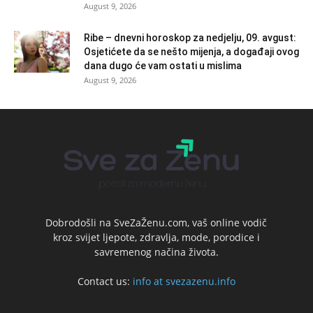
August 9, 2026
Ribe – dnevni horoskop za nedjelju, 09. avgust:
Osjetićete da se nešto mijenja, a događaji ovog
dana dugo će vam ostati u mislima
August 9, 2026
Dobrodošli na SveZaŽenu.com, vaš online vodič
kroz svijet ljepote, zdravlja, mode, porodice i
savremenog načina života.
Contact us:
info at svezazenu.info