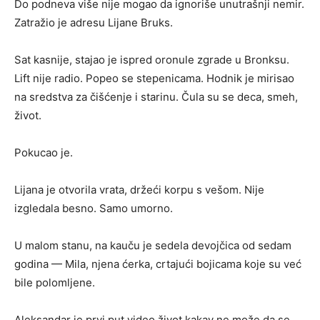
Do podneva više nije mogao da ignoriše unutrašnji nemir.
Zatražio je adresu Lijane Bruks.
Sat kasnije, stajao je ispred oronule zgrade u Bronksu.
Lift nije radio. Popeo se stepenicama. Hodnik je mirisao
na sredstva za čišćenje i starinu. Čula su se deca, smeh,
život.
Pokucao je.
Lijana je otvorila vrata, držeći korpu s vešom. Nije
izgledala besno. Samo umorno.
U malom stanu, na kauču je sedela devojčica od sedam
godina — Mila, njena ćerka, crtajući bojicama koje su već
bile polomljene.
Aleksandar je prvi put video život kakav ne može da se