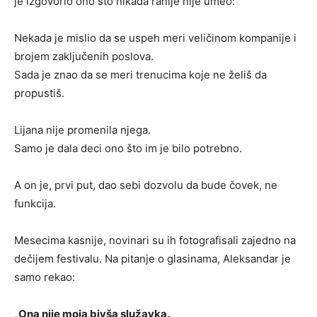
je izgovorio ono što nikada ranije nije umeo:
Nekada je mislio da se uspeh meri veličinom kompanije i
brojem zaključenih poslova.
Sada je znao da se meri trenucima koje ne želiš da
propustiš.
Lijana nije promenila njega.
Samo je dala deci ono što im je bilo potrebno.
A on je, prvi put, dao sebi dozvolu da bude čovek, ne
funkcija.
Mesecima kasnije, novinari su ih fotografisali zajedno na
dečijem festivalu. Na pitanje o glasinama, Aleksandar je
samo rekao:
„Ona nije moja bivša služavka.