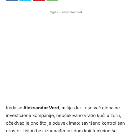
Oglasi - advertisement
Kada se
Aleksandar Vord
, milijarder i osnivač globalne
investicione kompanije, neočekivano vratio kući u zoru,
očekivao je ono što je oduvek imao: savršeno kontrolisan
prostor, tišinu bez iznenađenja i dom koji funkcioniše