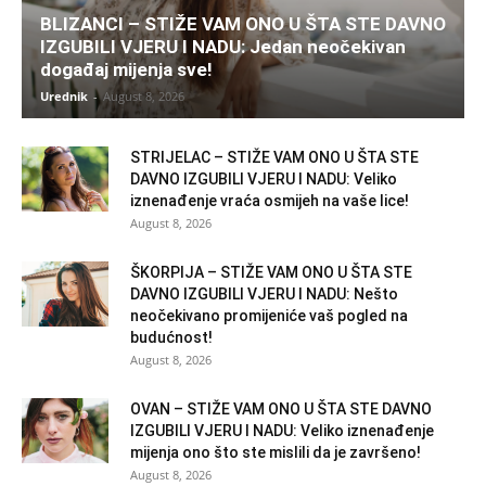
BLIZANCI – STIŽE VAM ONO U ŠTA STE DAVNO
IZGUBILI VJERU I NADU: Jedan neočekivan
događaj mijenja sve!
Urednik
-
August 8, 2026
STRIJELAC – STIŽE VAM ONO U ŠTA STE
DAVNO IZGUBILI VJERU I NADU: Veliko
iznenađenje vraća osmijeh na vaše lice!
August 8, 2026
ŠKORPIJA – STIŽE VAM ONO U ŠTA STE
DAVNO IZGUBILI VJERU I NADU: Nešto
neočekivano promijeniće vaš pogled na
budućnost!
August 8, 2026
OVAN – STIŽE VAM ONO U ŠTA STE DAVNO
IZGUBILI VJERU I NADU: Veliko iznenađenje
mijenja ono što ste mislili da je završeno!
August 8, 2026