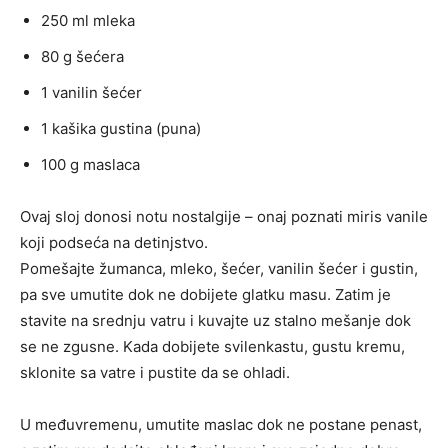
250 ml mleka
80 g šećera
1 vanilin šećer
1 kašika gustina (puna)
100 g maslaca
Ovaj sloj donosi notu nostalgije – onaj poznati miris vanile
koji podseća na detinjstvo.
Pomešajte žumanca, mleko, šećer, vanilin šećer i gustin,
pa sve umutite dok ne dobijete glatku masu. Zatim je
stavite na srednju vatru i kuvajte uz stalno mešanje dok
se ne zgusne. Kada dobijete svilenkastu, gustu kremu,
sklonite sa vatre i pustite da se ohladi.
U međuvremenu, umutite maslac dok ne postane penast,