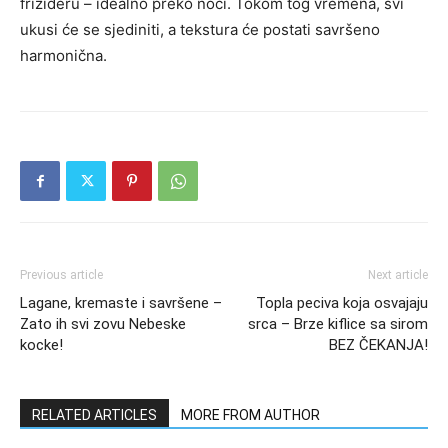
frižideru – idealno preko noći. Tokom tog vremena, svi
ukusi će se sjediniti, a tekstura će postati savršeno
harmonična.
Previous article
Next article
Lagane, kremaste i savršene –
Topla peciva koja osvajaju
Zato ih svi zovu Nebeske
srca – Brze kiflice sa sirom
kocke!
BEZ ČEKANJA!
RELATED ARTICLES
MORE FROM AUTHOR