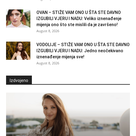
OVAN – STIŽE VAM ONO U ŠTA STE DAVNO
IZGUBILI VJERU I NADU: Veliko iznenađenje
mijenja ono što ste mislili da je završeno!
August 8, 2026
VODOLIJE – STIŽE VAM ONO U ŠTA STE DAVNO
IZGUBILI VJERU I NADU: Jedno neočekivano
iznenađenje mijenja sve!
August 8, 2026
Izdvojeno