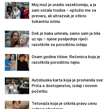
Moj muž je uradio vazektomiju, a ja
sam ostala trudna – optužio me za
prevaru, ali ultrazvuk je otkrio
šokantnu istinu
Dok je baka umirala, samo sam ja bila
uz nju – njene posljednje riječi
razotkrile su porodičnu izdaju
Osam godina tišine: Rečenica koja je
razotkrila porodičnu tajnu
Autobuska karta koja je promenila sve:
Priča o dostojanstvu, izdaji i novom
početku
Tetovaža koja je otkrila pravu cenu