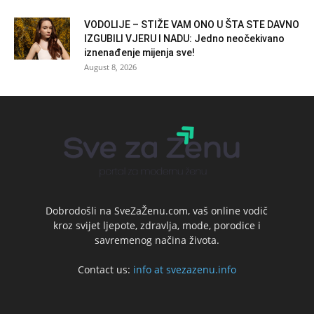
VODOLIJE – STIŽE VAM ONO U ŠTA STE DAVNO
IZGUBILI VJERU I NADU: Jedno neočekivano
iznenađenje mijenja sve!
August 8, 2026
Dobrodošli na SveZaŽenu.com, vaš online vodič
kroz svijet ljepote, zdravlja, mode, porodice i
savremenog načina života.
Contact us:
info at svezazenu.info