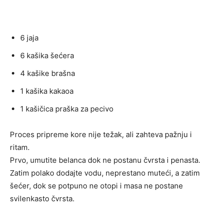
6 jaja
6 kašika šećera
4 kašike brašna
1 kašika kakaoa
1 kašičica praška za pecivo
Proces pripreme kore nije težak, ali zahteva pažnju i
ritam.
Prvo, umutite belanca dok ne postanu čvrsta i penasta.
Zatim polako dodajte vodu, neprestano muteći, a zatim
šećer, dok se potpuno ne otopi i masa ne postane
svilenkasto čvrsta.