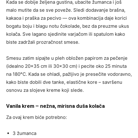
Kada se dobije željena gustina, ubacite žumanca i još
malo mutite da se sve poveže. Sledi dodavanje brašna,
kakaoa i praška za pecivo — ova kombinacija daje korici
bogatu boju i blagu notu čokolade, bez da preuzme ukus
kolača. Sve lagano sjedinite varjačom ili spatulom kako
biste zadržali prozračnost smese.
Smesu zatim sipajte u pleh obložen papirom za pečenje
(idealno 20×35 cm ili 30×30 cm) i pecite oko 25 minuta
na 180°C. Kada se ohladi, pažljivo je presečite vodoravno,
kako biste dobili dve tanke, elastične kore – savršenu
osnovu za slojeve kreme koji slede.
Vanila krem – nežna, mirisna duša kolača
Za ovaj krem biće potrebno:
3 žumanca