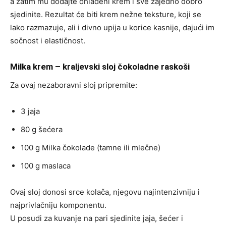
a zatim mu dodajte ohlađeni krem i sve zajedno dobro
sjedinite. Rezultat će biti krem nežne teksture, koji se
lako razmazuje, ali i divno upija u korice kasnije, dajući im
sočnost i elastičnost.
Milka krem – kraljevski sloj čokoladne raskoši
Za ovaj nezaboravni sloj pripremite:
3 jaja
80 g šećera
100 g Milka čokolade (tamne ili mlečne)
100 g maslaca
Ovaj sloj donosi srce kolača, njegovu najintenzivniju i
najprivlačniju komponentu.
U posudi za kuvanje na pari sjedinite jaja, šećer i