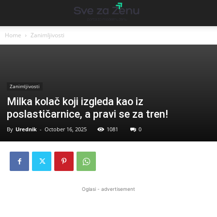
Home
Zanimljivosti
Zanimljivosti
Milka kolač koji izgleda kao iz
poslastičarnice, a pravi se za tren!
By
Urednik
-
October 16, 2025
1081
0
Oglasi - advertisement