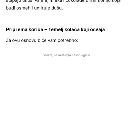
stapaju ukusi vanile, mleka i čokolade u harmoniju koja
budi osmeh i umiruje dušu.
Priprema korica – temelj kolača koji osvaja
Za ovu osnovu biće vam potrebno:
Sadržaj se nastavlja nakon oglasa