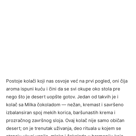
Postoje kolači koji nas osvoje već na prvi pogled, oni čija
aroma ispuni kuću i čini da se svi okupe oko stola pre
nego što je desert uopšte gotov. Jedan od takvih je i
kolač sa Milka čokoladom — nežan, kremast i savršeno
izbalansiran spoj mekih korica, baršunastih krema i
prozračnog završnog sloja. Ovaj kolač nije samo običan
desert; on je trenutak uživanja, deo rituala u kojem se