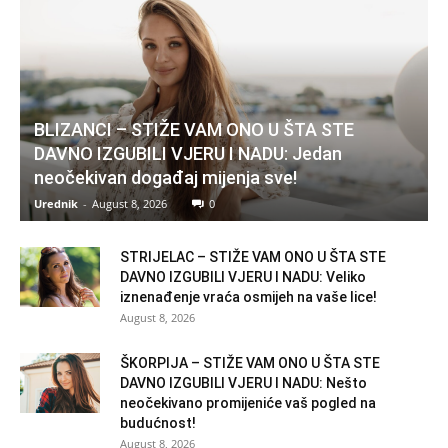
BLIZANCI – STIŽE VAM ONO U ŠTA STE
DAVNO IZGUBILI VJERU I NADU: Jedan
neočekivan događaj mijenja sve!
Urednik
-
August 8, 2026
0
STRIJELAC – STIŽE VAM ONO U ŠTA STE
DAVNO IZGUBILI VJERU I NADU: Veliko
iznenađenje vraća osmijeh na vaše lice!
August 8, 2026
ŠKORPIJA – STIŽE VAM ONO U ŠTA STE
DAVNO IZGUBILI VJERU I NADU: Nešto
neočekivano promijeniće vaš pogled na
budućnost!
August 8, 2026