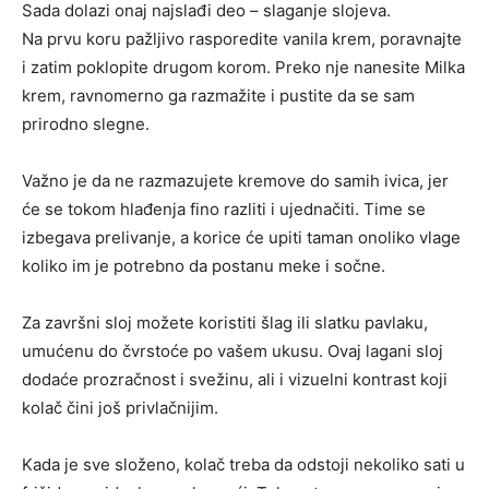
Sada dolazi onaj najslađi deo – slaganje slojeva.
Na prvu koru pažljivo rasporedite vanila krem, poravnajte
i zatim poklopite drugom korom. Preko nje nanesite Milka
krem, ravnomerno ga razmažite i pustite da se sam
prirodno slegne.
Važno je da ne razmazujete kremove do samih ivica, jer
će se tokom hlađenja fino razliti i ujednačiti. Time se
izbegava prelivanje, a korice će upiti taman onoliko vlage
koliko im je potrebno da postanu meke i sočne.
Za završni sloj možete koristiti šlag ili slatku pavlaku,
umućenu do čvrstoće po vašem ukusu. Ovaj lagani sloj
dodaće prozračnost i svežinu, ali i vizuelni kontrast koji
kolač čini još privlačnijim.
Kada je sve složeno, kolač treba da odstoji nekoliko sati u