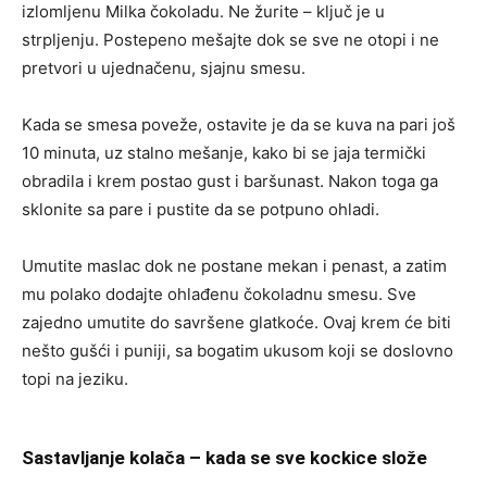
izlomljenu Milka čokoladu. Ne žurite – ključ je u
strpljenju. Postepeno mešajte dok se sve ne otopi i ne
pretvori u ujednačenu, sjajnu smesu.
Kada se smesa poveže, ostavite je da se kuva na pari još
10 minuta, uz stalno mešanje, kako bi se jaja termički
obradila i krem postao gust i baršunast. Nakon toga ga
sklonite sa pare i pustite da se potpuno ohladi.
Umutite maslac dok ne postane mekan i penast, a zatim
mu polako dodajte ohlađenu čokoladnu smesu. Sve
zajedno umutite do savršene glatkoće. Ovaj krem će biti
nešto gušći i puniji, sa bogatim ukusom koji se doslovno
topi na jeziku.
Sastavljanje kolača – kada se sve kockice slože