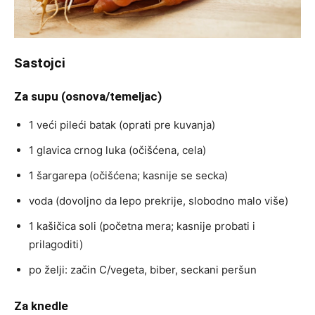
Sastojci
Za supu (osnova/temeljac)
1 veći pileći batak (oprati pre kuvanja)
1 glavica crnog luka (očišćena, cela)
1 šargarepa (očišćena; kasnije se secka)
voda (dovoljno da lepo prekrije, slobodno malo više)
1 kašičica soli (početna mera; kasnije probati i
prilagoditi)
po želji: začin C/vegeta, biber, seckani peršun
Za knedle