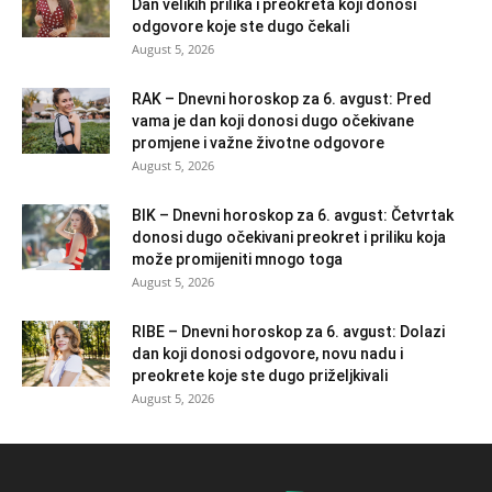
Dan velikih prilika i preokreta koji donosi
odgovore koje ste dugo čekali
August 5, 2026
RAK – Dnevni horoskop za 6. avgust: Pred
vama je dan koji donosi dugo očekivane
promjene i važne životne odgovore
August 5, 2026
BIK – Dnevni horoskop za 6. avgust: Četvrtak
donosi dugo očekivani preokret i priliku koja
može promijeniti mnogo toga
August 5, 2026
RIBE – Dnevni horoskop za 6. avgust: Dolazi
dan koji donosi odgovore, novu nadu i
preokrete koje ste dugo priželjkivali
August 5, 2026