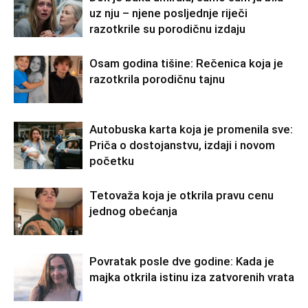
uz nju – njene posljednje riječi
razotkrile su porodičnu izdaju
Osam godina tišine: Rečenica koja je
razotkrila porodičnu tajnu
Autobuska karta koja je promenila sve:
Priča o dostojanstvu, izdaji i novom
početku
Tetovaža koja je otkrila pravu cenu
jednog obećanja
Povratak posle dve godine: Kada je
majka otkrila istinu iza zatvorenih vrata