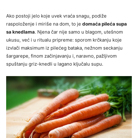
Ako postoji jelo koje uvek vraća snagu, podiže
raspoloženje i miriše na dom, to je
domaća pileća supa
sa knedlama
. Njena čar nije samo u blagom, utešnom
ukusu, već i u ritualu pripreme: sporom krčkanju koje
izvlači maksimum iz pilećeg bataka, nežnom seckanju
šargarepe, finom začinjavanju i, naravno, pažljivom
spuštanju griz-knedli u lagano ključalu supu.