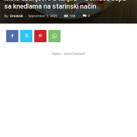
sa knedlama na starinski način
By
Urednik
-
September 3, 2025
598
0
Oglasi - advertisement