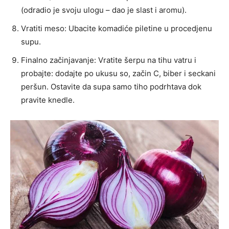
(odradio je svoju ulogu – dao je slast i aromu).
Vratiti meso: Ubacite komadiće piletine u procedjenu
supu.
Finalno začinjavanje: Vratite šerpu na tihu vatru i
probajte: dodajte po ukusu so, začin C, biber i seckani
peršun. Ostavite da supa samo tiho podrhtava dok
pravite knedle.