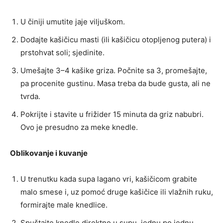
U činiji umutite jaje viljuškom.
Dodajte kašičicu masti (ili kašičicu otopljenog putera) i
prstohvat soli; sjedinite.
Umešajte 3–4 kašike griza. Počnite sa 3, promešajte,
pa procenite gustinu. Masa treba da bude gusta, ali ne
tvrda.
Pokrijte i stavite u frižider 15 minuta da griz nabubri.
Ovo je presudno za meke knedle.
Oblikovanje i kuvanje
U trenutku kada supa lagano vri, kašičicom grabite
malo smese i, uz pomoć druge kašičice ili vlažnih ruku,
formirajte male knedlice.
Spuštajte knedle direktno u supu, jednu po jednu,