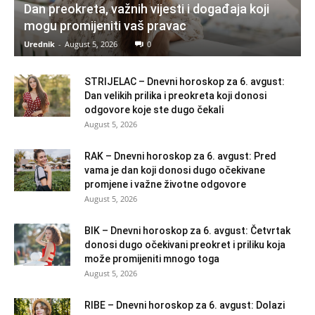
Dan preokreta, važnih vijesti i događaja koji
mogu promijeniti vaš pravac
Urednik
-
August 5, 2026
0
STRIJELAC – Dnevni horoskop za 6. avgust:
Dan velikih prilika i preokreta koji donosi
odgovore koje ste dugo čekali
August 5, 2026
RAK – Dnevni horoskop za 6. avgust: Pred
vama je dan koji donosi dugo očekivane
promjene i važne životne odgovore
August 5, 2026
BIK – Dnevni horoskop za 6. avgust: Četvrtak
donosi dugo očekivani preokret i priliku koja
može promijeniti mnogo toga
August 5, 2026
RIBE – Dnevni horoskop za 6. avgust: Dolazi