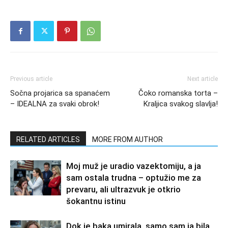
Previous article
Next article
Sočna projarica sa spanaćem
Čoko romanska torta –
– IDEALNA za svaki obrok!
Kraljica svakog slavlja!
RELATED ARTICLES
MORE FROM AUTHOR
Moj muž je uradio vazektomiju, a ja
sam ostala trudna – optužio me za
prevaru, ali ultrazvuk je otkrio
šokantnu istinu
Dok je baka umirala, samo sam ja bila