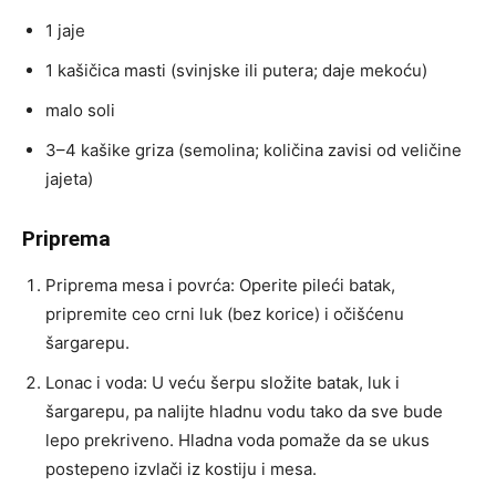
1 jaje
1 kašičica masti (svinjske ili putera; daje mekoću)
malo soli
3–4 kašike griza (semolina; količina zavisi od veličine
jajeta)
Priprema
Priprema mesa i povrća: Operite pileći batak,
pripremite ceo crni luk (bez korice) i očišćenu
šargarepu.
Lonac i voda: U veću šerpu složite batak, luk i
šargarepu, pa nalijte hladnu vodu tako da sve bude
lepo prekriveno. Hladna voda pomaže da se ukus
postepeno izvlači iz kostiju i mesa.