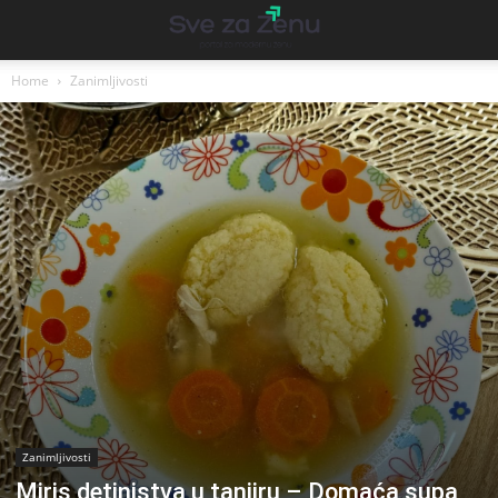
Home
Zanimljivosti
Zanimljivosti
Miris detinjstva u tanjiru – Domaća supa