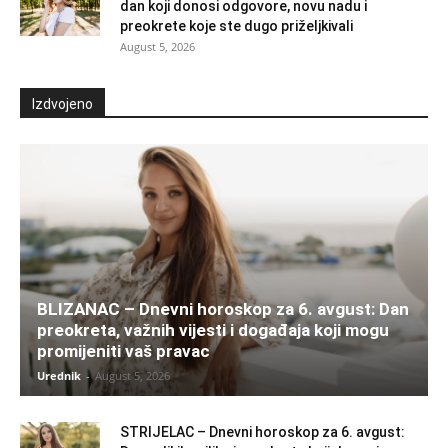
dan koji donosi odgovore, novu nadu i
preokrete koje ste dugo priželjkivali
August 5, 2026
Izdvojeno
BLIZANAC – Dnevni horoskop za 6. avgust: Dan
preokreta, važnih vijesti i događaja koji mogu
promijeniti vaš pravac
Urednik
-
August 5, 2026
STRIJELAC – Dnevni horoskop za 6. avgust: