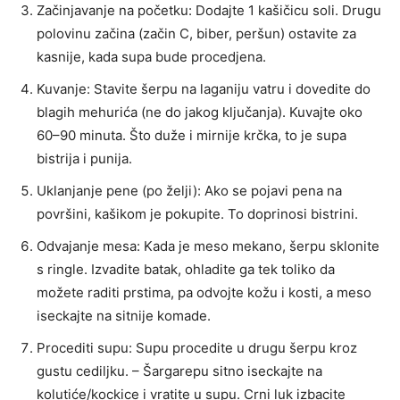
Začinjavanje na početku: Dodajte 1 kašičicu soli. Drugu
polovinu začina (začin C, biber, peršun) ostavite za
kasnije, kada supa bude procedjena.
Kuvanje: Stavite šerpu na laganiju vatru i dovedite do
blagih mehurića (ne do jakog ključanja). Kuvajte oko
60–90 minuta. Što duže i mirnije krčka, to je supa
bistrija i punija.
Uklanjanje pene (po želji): Ako se pojavi pena na
površini, kašikom je pokupite. To doprinosi bistrini.
Odvajanje mesa: Kada je meso mekano, šerpu sklonite
s ringle. Izvadite batak, ohladite ga tek toliko da
možete raditi prstima, pa odvojte kožu i kosti, a meso
iseckajte na sitnije komade.
Procediti supu: Supu procedite u drugu šerpu kroz
gustu cediljku. – Šargarepu sitno iseckajte na
kolutiće/kockice i vratite u supu. Crni luk izbacite