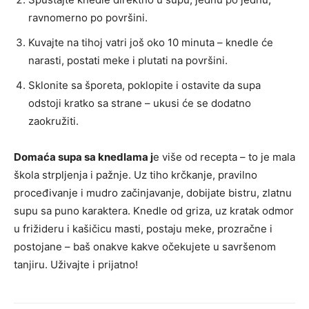
ravnomerno po površini.
Kuvajte na tihoj vatri još oko 10 minuta – knedle će
narasti, postati meke i plutati na površini.
Sklonite sa šporeta, poklopite i ostavite da supa
odstoji kratko sa strane – ukusi će se dodatno
zaokružiti.
Domaća supa sa knedlama j
e više od recepta – to je mala
škola strpljenja i pažnje. Uz tiho krčkanje, pravilno
proceđivanje i mudro začinjavanje, dobijate bistru, zlatnu
supu sa puno karaktera. Knedle od griza, uz kratak odmor
u frižideru i kašičicu masti, postaju meke, prozračne i
postojane – baš onakve kakve očekujete u savršenom
tanjiru. Uživajte i prijatno!