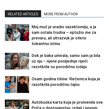
RELATED ARTICLES
MORE FROM AUTHOR
Moj muž je uradio vazektomiju, a ja
sam ostala trudna – optužio me za
prevaru, ali ultrazvuk je otkrio
šokantnu istinu
Dok je baka umirala, samo sam ja bila
uz nju – njene posljednje riječi
razotkrile su porodičnu izdaju
Osam godina tišine: Rečenica koja je
razotkrila porodičnu tajnu
Autobuska karta koja je promenila sve:
Priča o dostojanstvu, izdaji i novom