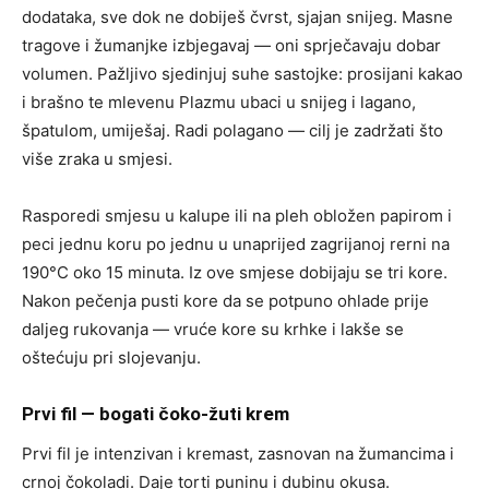
dodataka, sve dok ne dobiješ čvrst, sjajan snijeg. Masne
tragove i žumanjke izbjegavaj — oni sprječavaju dobar
volumen. Pažljivo sjedinjuj suhe sastojke: prosijani kakao
i brašno te mlevenu Plazmu ubaci u snijeg i lagano,
špatulom, umiješaj. Radi polagano — cilj je zadržati što
više zraka u smjesi.
Rasporedi smjesu u kalupe ili na pleh obložen papirom i
peci jednu koru po jednu u unaprijed zagrijanoj rerni na
190°C oko 15 minuta. Iz ove smjese dobijaju se tri kore.
Nakon pečenja pusti kore da se potpuno ohlade prije
daljeg rukovanja — vruće kore su krhke i lakše se
oštećuju pri slojevanju.
Prvi fil — bogati čoko-žuti krem
Prvi fil je intenzivan i kremast, zasnovan na žumancima i
crnoj čokoladi. Daje torti puninu i dubinu okusa.