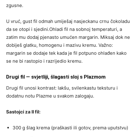
zgusne.
U vruć, gust fil odmah umiješaj nasjeckanu crnu čokoladu
da se otopi i sjedini.Ohladi fil na sobnoj temperaturi, a
zatim mu dodaj pjenasto umućen margarin. Miksaj dok ne
dobiješ glatku, homogenu i mazivu kremu. Važno:
margarin se dodaje tek kada je fil potpuno ohlađen kako
se ne bi rastopio i razrijedio kremu.
Drugi fil — svjetliji, šlagasti sloj s Plazmom
Drugi fil unosi kontrast: lakšu, svilenkastu teksturu i
dodatnu notu Plazme u svakom zalogaju.
Sastojci za II fil:
300 g šlag krema (praškasti ili gotov, prema uputstvu)