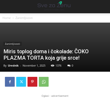
Home
Zanimljivosti
Zanimljivosti
Miris toplog doma i čokolade: ČOKO
PLAZMA TORTA koja grije srce!
By
Urednik
-
November 1, 2025
1376
0
Oglasi - advertisement