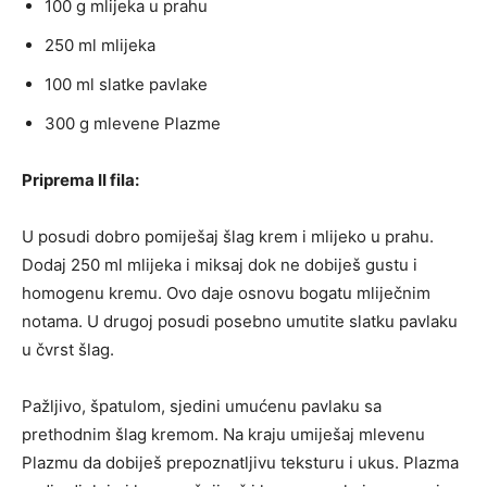
100 g mlijeka u prahu
250 ml mlijeka
100 ml slatke pavlake
300 g mlevene Plazme
Priprema II fila:
U posudi dobro pomiješaj šlag krem i mlijeko u prahu.
Dodaj 250 ml mlijeka i miksaj dok ne dobiješ gustu i
homogenu kremu. Ovo daje osnovu bogatu mliječnim
notama. U drugoj posudi posebno umutite slatku pavlaku
u čvrst šlag.
Pažljivo, špatulom, sjedini umućenu pavlaku sa
prethodnim šlag kremom. Na kraju umiješaj mlevenu
Plazmu da dobiješ prepoznatljivu teksturu i ukus. Plazma