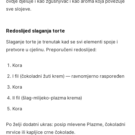
ovdje djeluje i kao zgušnjivač i kao aroma koja povezuje
sve slojeve.
Redoslijed slaganja torte
Slaganje torte je trenutak kad se svi elementi spoje i
pretvore u cjelinu. Preporučeni redoslijed:
Kora
I fil (čokoladni žuti krem) — ravnomjerno raspoređen
Kora
II fil (šlag-mlijeko-plazma krema)
Kora
Po želji dodatni ukras: posip mlevene Plazme, čokoladni
mrvice ili kapljice crne čokolade.