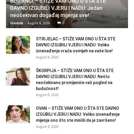
BLIZANCI – STIŽE VAM ONO U ŠTA STE
DAVNO IZGUBILI VJERU I NADU: Jedan
neočekivan događaj mijenja sve!
Urednik
-
August 8, 2026
0
STRIJELAC – STIŽE VAM ONO U ŠTA STE
DAVNO IZGUBILI VJERU I NADU: Veliko
iznenađenje vraća osmijeh na vaše lice!
August 8, 2026
ŠKORPIJA – STIŽE VAM ONO U ŠTA STE
DAVNO IZGUBILI VJERU I NADU: Nešto
neočekivano promijeniće vaš pogled na
budućnost!
August 8, 2026
OVAN – STIŽE VAM ONO U ŠTA STE DAVNO
IZGUBILI VJERU I NADU: Veliko iznenađenje
mijenja ono što ste mislili da je završeno!
August 8, 2026