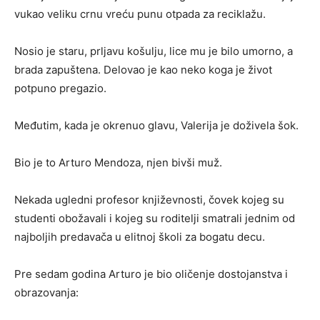
vukao veliku crnu vreću punu otpada za reciklažu.
Nosio je staru, prljavu košulju, lice mu je bilo umorno, a
brada zapuštena. Delovao je kao neko koga je život
potpuno pregazio.
Međutim, kada je okrenuo glavu, Valerija je doživela šok.
Bio je to Arturo Mendoza, njen bivši muž.
Nekada ugledni profesor književnosti, čovek kojeg su
studenti obožavali i kojeg su roditelji smatrali jednim od
najboljih predavača u elitnoj školi za bogatu decu.
Pre sedam godina Arturo je bio oličenje dostojanstva i
obrazovanja: