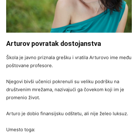
Arturov povratak dostojanstva
Škola je javno priznala grešku i vratila Arturovo ime među
poštovane profesore.
Njegovi bivši učenici pokrenuli su veliku podršku na
društvenim mrežama, nazivajući ga čovekom koji im je
promenio život.
Arturo je dobio finansijsku odštetu, ali nije želeo luksuz.
Umesto toga: