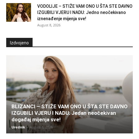
VODOLIJE – STIŽE VAM ONO U ŠTA STE DAVNO
IZGUBILI VJERU I NADU: Jedno neočekivano
iznenađenje mijenja sve!
August 8, 2026
Izdvojeno
BLIZANCI – STIŽE VAM ONO U ŠTA STE DAVNO
IZGUBILI VJERU I NADU: Jedan neočekivan
događaj mijenja sve!
Urednik
-
August 8, 2026