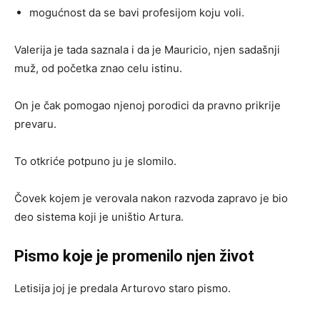
mogućnost da se bavi profesijom koju voli.
Valerija je tada saznala i da je Mauricio, njen sadašnji
muž, od početka znao celu istinu.
On je čak pomogao njenoj porodici da pravno prikrije
prevaru.
To otkriće potpuno ju je slomilo.
Čovek kojem je verovala nakon razvoda zapravo je bio
deo sistema koji je uništio Artura.
Pismo koje je promenilo njen život
Letisija joj je predala Arturovo staro pismo.