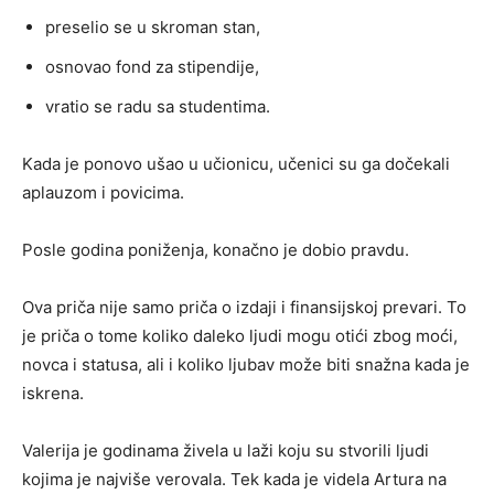
preselio se u skroman stan,
osnovao fond za stipendije,
vratio se radu sa studentima.
Kada je ponovo ušao u učionicu, učenici su ga dočekali
aplauzom i povicima.
Posle godina poniženja, konačno je dobio pravdu.
Ova priča nije samo priča o izdaji i finansijskoj prevari. To
je priča o tome koliko daleko ljudi mogu otići zbog moći,
novca i statusa, ali i koliko ljubav može biti snažna kada je
iskrena.
Valerija je godinama živela u laži koju su stvorili ljudi
kojima je najviše verovala. Tek kada je videla Artura na