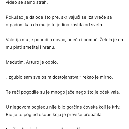
video se samo strah.
Pokušao je da ode što pre, skrivajući se iza vreće sa
otpadom kao da mu je to jedina zaštita od sveta.
Valerija mu je ponudila novac, odeću i pomoć. Želela je da
mu plati smeštaj i hranu.
Međutim, Arturo je odbio.
„Izgubio sam sve osim dostojanstva,“ rekao je mirno.
Te reči pogodile su je mnogo jače nego što je očekivala.
U njegovom pogledu nije bilo gorčine čoveka koji je kriv.
Bio je to pogled osobe koja je previše propatila.