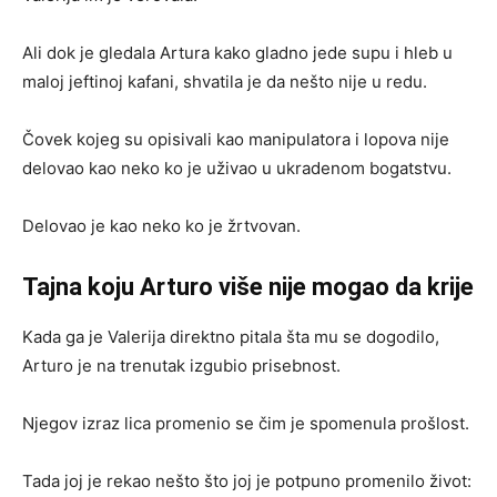
Ali dok je gledala Artura kako gladno jede supu i hleb u
maloj jeftinoj kafani, shvatila je da nešto nije u redu.
Čovek kojeg su opisivali kao manipulatora i lopova nije
delovao kao neko ko je uživao u ukradenom bogatstvu.
Delovao je kao neko ko je žrtvovan.
Tajna koju Arturo više nije mogao da krije
Kada ga je Valerija direktno pitala šta mu se dogodilo,
Arturo je na trenutak izgubio prisebnost.
Njegov izraz lica promenio se čim je spomenula prošlost.
Tada joj je rekao nešto što joj je potpuno promenilo život: