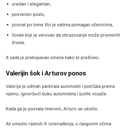
uredan i elegantan,
posvećen poslu,
poznat po tome što je satima pomagao učenicima,
čovek koji je verovao da obrazovanje može promeniti
živote.
A sada je prekopavao smeće kako bi preživeo.
Valerijin šok i Arturov ponos
Valerija je odmah parkirala automobil i potrčala prema
njemu, ignorišući buku automobila i ljutite vozače.
Kada ga je pozvala imenom, Arturo se ukočio.
Ali umesto radosti ili iznenađenja, u njegovim očima