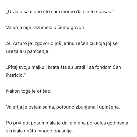
„Uradio sam ono što sam morao da bih te spasao.“
Valerija nije razumela o čemu govori.
Ali Arturo je izgovorio još jednu rečenicu koja joj se
urezala u pamćenje:
„Pitaj svoju majku i brata šta su uradili sa fondom San
Patricio.“
Nakon toga je otišao.
Valerija je ostala sama, potpuno zbunjena i uplašena.
Po prvi put posumnjala je da je njena porodica godinama
skrivala nešto mnogo opasnije.