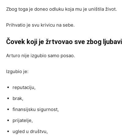
Zbog toga je doneo odluku koja mu je uništila život.
Prihvatio je svu krivicu na sebe.
Čovek koji je žrtvovao sve zbog ljubavi
Arturo nije izgubio samo posao.
Izgubio je:
reputaciju,
brak,
finansijsku sigurnost,
prijatelje,
ugled u društvu,