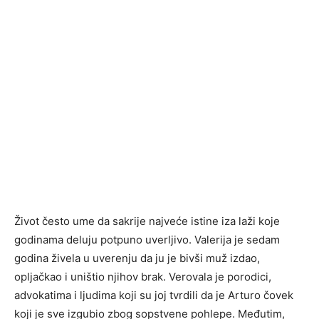
Život često ume da sakrije najveće istine iza laži koje
godinama deluju potpuno uverljivo. Valerija je sedam
godina živela u uverenju da ju je bivši muž izdao,
opljačkao i uništio njihov brak. Verovala je porodici,
advokatima i ljudima koji su joj tvrdili da je Arturo čovek
koji je sve izgubio zbog sopstvene pohlepe. Međutim,