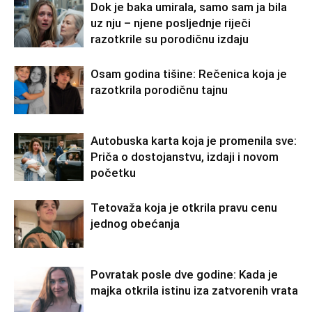
Dok je baka umirala, samo sam ja bila
uz nju – njene posljednje riječi
razotkrile su porodičnu izdaju
Osam godina tišine: Rečenica koja je
razotkrila porodičnu tajnu
Autobuska karta koja je promenila sve:
Priča o dostojanstvu, izdaji i novom
početku
Tetovaža koja je otkrila pravu cenu
jednog obećanja
Povratak posle dve godine: Kada je
majka otkrila istinu iza zatvorenih vrata