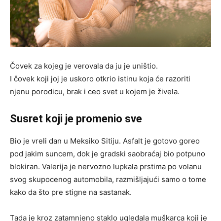
Čovek za kojeg je verovala da ju je uništio.
I čovek koji joj je uskoro otkrio istinu koja će razoriti
njenu porodicu, brak i ceo svet u kojem je živela.
Susret koji je promenio sve
Bio je vreli dan u Meksiko Sitiju. Asfalt je gotovo goreo
pod jakim suncem, dok je gradski saobraćaj bio potpuno
blokiran. Valerija je nervozno lupkala prstima po volanu
svog skupocenog automobila, razmišljajući samo o tome
kako da što pre stigne na sastanak.
Tada je kroz zatamnjeno staklo ugledala muškarca koji je