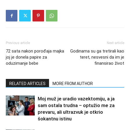
Previous article
Next article
72 sata nakon porođaja majka
Godinama su ga tretirali kao
joj je donela papire za
teret, nesvesni da im je
oduzimanje bebe
finansirao život
RELATED ARTICLES
MORE FROM AUTHOR
Moj muž je uradio vazektomiju, a ja
sam ostala trudna – optužio me za
prevaru, ali ultrazvuk je otkrio
šokantnu istinu