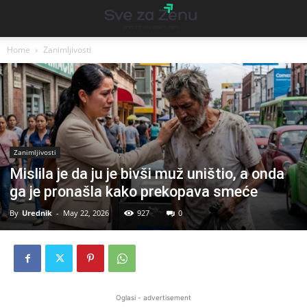
Home
Zanimljivosti
Zanimljivosti
Mislila je da ju je bivši muž uništio, a onda
ga je pronašla kako prekopava smeće
By
Urednik
-
May 22, 2026
927
0
Oglasi - advertisement