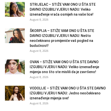
STRIJELAC – STIŽE VAM ONO U ŠTA STE
DAVNO IZGUBILI VJERU I NADU: Veliko
iznenađenje vraća osmijeh na vaše lice!
August 8, 2026
ŠKORPIJA – STIŽE VAM ONO U ŠTA STE
DAVNO IZGUBILI VJERU I NADU: Nešto
neočekivano promijeniće vaš pogled na
budućnost!
August 8, 2026
OVAN – STIŽE VAM ONO U ŠTA STE DAVNO
IZGUBILI VJERU I NADU: Veliko iznenađenje
mijenja ono što ste mislili da je završeno!
August 8, 2026
VODOLIJE – STIŽE VAM ONO U ŠTA STE DAVNO
IZGUBILI VJERU I NADU: Jedno neočekivano
iznenađenje mijenja sve!
August 8, 2026