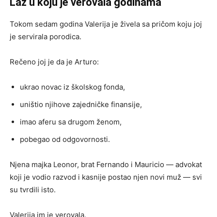
Laž u koju je verovala godinama
Tokom sedam godina Valerija je živela sa pričom koju joj
je servirala porodica.
Rečeno joj je da je Arturo:
ukrao novac iz školskog fonda,
uništio njihove zajedničke finansije,
imao aferu sa drugom ženom,
pobegao od odgovornosti.
Njena majka Leonor, brat Fernando i Mauricio — advokat
koji je vodio razvod i kasnije postao njen novi muž — svi
su tvrdili isto.
Valerija im je verovala.