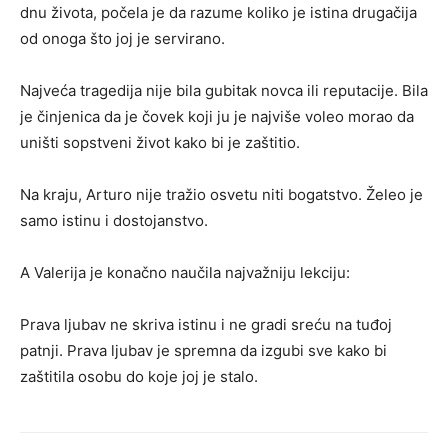
dnu života, počela je da razume koliko je istina drugačija
od onoga što joj je servirano.
Najveća tragedija nije bila gubitak novca ili reputacije. Bila
je činjenica da je čovek koji ju je najviše voleo morao da
uništi sopstveni život kako bi je zaštitio.
Na kraju, Arturo nije tražio osvetu niti bogatstvo. Želeo je
samo istinu i dostojanstvo.
A Valerija je konačno naučila najvažniju lekciju:
Prava ljubav ne skriva istinu i ne gradi sreću na tuđoj
patnji. Prava ljubav je spremna da izgubi sve kako bi
zaštitila osobu do koje joj je stalo.