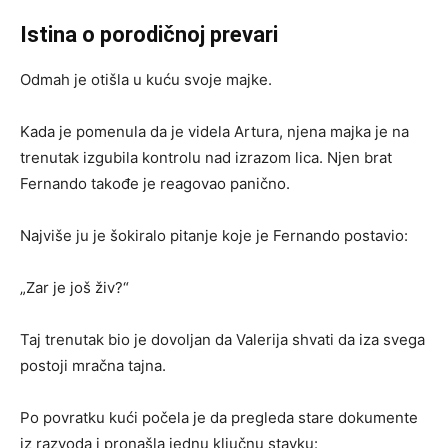
Istina o porodičnoj prevari
Odmah je otišla u kuću svoje majke.
Kada je pomenula da je videla Artura, njena majka je na
trenutak izgubila kontrolu nad izrazom lica. Njen brat
Fernando takođe je reagovao panično.
Najviše ju je šokiralo pitanje koje je Fernando postavio:
„Zar je još živ?“
Taj trenutak bio je dovoljan da Valerija shvati da iza svega
postoji mračna tajna.
Po povratku kući počela je da pregleda stare dokumente
iz razvoda i pronašla jednu ključnu stavku: