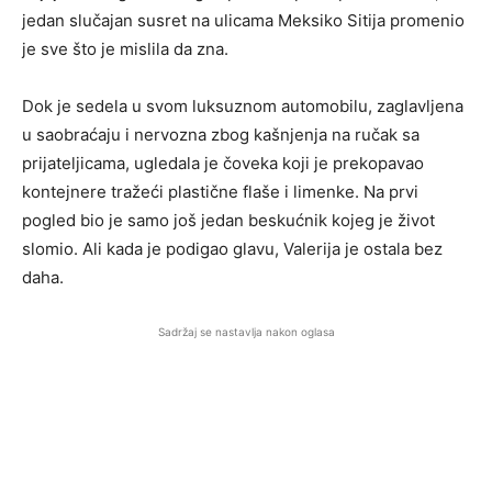
jedan slučajan susret na ulicama Meksiko Sitija promenio
je sve što je mislila da zna.
Dok je sedela u svom luksuznom automobilu, zaglavljena
u saobraćaju i nervozna zbog kašnjenja na ručak sa
prijateljicama, ugledala je čoveka koji je prekopavao
kontejnere tražeći plastične flaše i limenke. Na prvi
pogled bio je samo još jedan beskućnik kojeg je život
slomio. Ali kada je podigao glavu, Valerija je ostala bez
daha.
Sadržaj se nastavlja nakon oglasa