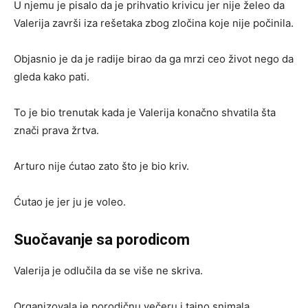
U njemu je pisalo da je prihvatio krivicu jer nije želeo da
Valerija završi iza rešetaka zbog zločina koje nije počinila.
Objasnio je da je radije birao da ga mrzi ceo život nego da
gleda kako pati.
To je bio trenutak kada je Valerija konačno shvatila šta
znači prava žrtva.
Arturo nije ćutao zato što je bio kriv.
Ćutao je jer ju je voleo.
Suočavanje sa porodicom
Valerija je odlučila da se više ne skriva.
Organizovala je porodičnu večeru i tajno snimala