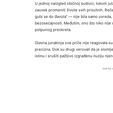
U jednoj naizgled običnoj sudnici, tokom jut
zauvek promeniti živote svih prisutnih. Reče
gubi se do đavola“ — nije bila samo uvreda,
bezosećajnosti. Međutim, ono što niko nije 
potpunog preokreta.
Glavna junakinja ove priče nije reagovala su
precizna. Dok su drugi verovali da je slomlje
istinu i srušiti pažljivo izgrađenu iluziju nj
Sadržaj 