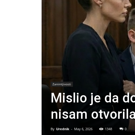
Zanimljivosti
Mislio je da 
nisam otvorila
By
Urednik
-
May 6, 2026
1348
0