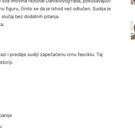
 sva imovina rezultat Danielovog rada, pokušavajući
 figuru, činilo se da je ishod već odlučen. Sudija je
slučaj bez dodatnih pitanja.
a.
azi i predaje sudiji zapečaćenu crnu fasciklu. Taj
toriji.
panije
u