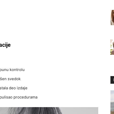
acije
tpunu kontrolu
lašen svedok
ostala deo izdaje
ipulisao procedurama