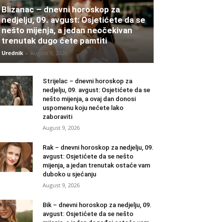
Blizanac – dnevni horoskop za
nedjelju, 09. avgust: Osjetićete da se
nešto mijenja, a jedan neočekivan
trenutak dugo ćete pamtiti
Urednik
-
August 9, 2026
Strijelac – dnevni horoskop za
nedjelju, 09. avgust: Osjetićete da se
nešto mijenja, a ovaj dan donosi
uspomenu koju nećete lako
zaboraviti
August 9, 2026
Rak – dnevni horoskop za nedjelju, 09.
avgust: Osjetićete da se nešto
mijenja, a jedan trenutak ostaće vam
duboko u sjećanju
August 9, 2026
Bik – dnevni horoskop za nedjelju, 09.
avgust: Osjetićete da se nešto