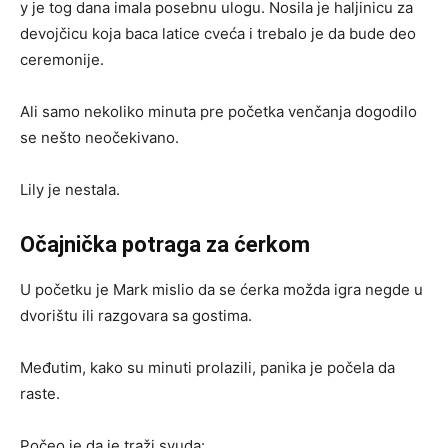
y je tog dana imala posebnu ulogu. Nosila je haljinicu za
devojčicu koja baca latice cveća i trebalo je da bude deo
ceremonije.
Ali samo nekoliko minuta pre početka venčanja dogodilo
se nešto neočekivano.
Lily je nestala.
Očajnička potraga za ćerkom
U početku je Mark mislio da se ćerka možda igra negde u
dvorištu ili razgovara sa gostima.
Međutim, kako su minuti prolazili, panika je počela da
raste.
Počeo je da je traži svuda: