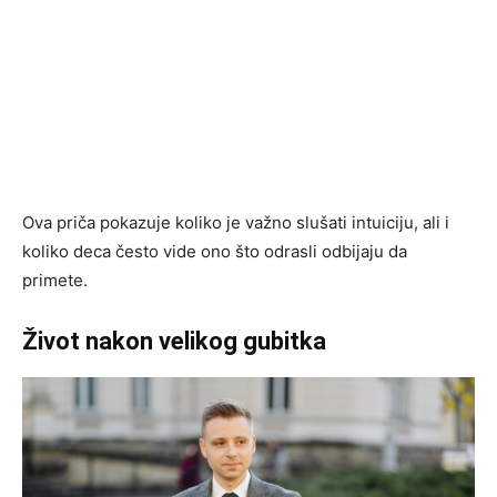
Ova priča pokazuje koliko je važno slušati intuiciju, ali i
koliko deca često vide ono što odrasli odbijaju da
primete.
Život nakon velikog gubitka