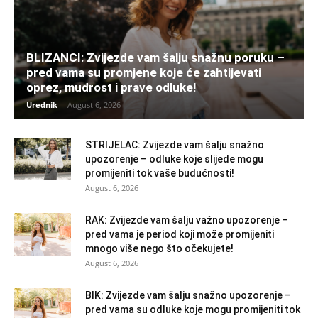
BLIZANCI: Zvijezde vam šalju snažnu poruku –
pred vama su promjene koje će zahtijevati
oprez, mudrost i prave odluke!
Urednik
-
August 6, 2026
STRIJELAC: Zvijezde vam šalju snažno
upozorenje – odluke koje slijede mogu
promijeniti tok vaše budućnosti!
August 6, 2026
RAK: Zvijezde vam šalju važno upozorenje –
pred vama je period koji može promijeniti
mnogo više nego što očekujete!
August 6, 2026
BIK: Zvijezde vam šalju snažno upozorenje –
pred vama su odluke koje mogu promijeniti tok