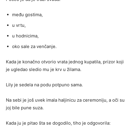
među gostima,
u vrtu,
u hodnicima,
oko sale za venčanje.
Kada je konačno otvorio vrata jednog kupatila, prizor koji
je ugledao sledio mu je krv u žilama.
Lily je sedela na podu potpuno sama.
Na sebi je još uvek imala haljinicu za ceremoniju, a oči su
joj bile pune suza.
Kada ju je pitao šta se dogodilo, tiho je odgovorila: