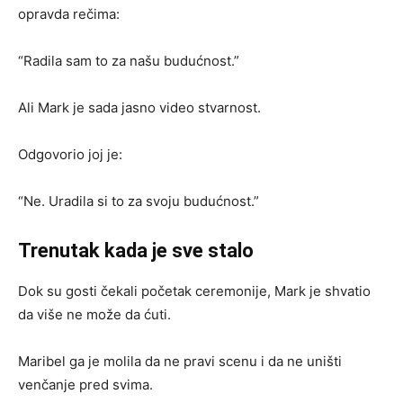
opravda rečima:
“Radila sam to za našu budućnost.”
Ali Mark je sada jasno video stvarnost.
Odgovorio joj je:
“Ne. Uradila si to za svoju budućnost.”
Trenutak kada je sve stalo
Dok su gosti čekali početak ceremonije, Mark je shvatio
da više ne može da ćuti.
Maribel ga je molila da ne pravi scenu i da ne uništi
venčanje pred svima.