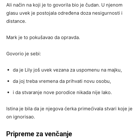
Ali način na koji je to govorila bio je čudan. U njenom
glasu uvek je postojala određena doza nesigurnosti i
distance.
Mark je to pokušavao da opravda.
Govorio je sebi:
da je Lily još uvek vezana za uspomenu na majku,
da joj treba vremena da prihvati novu osobu,
i da stvaranje nove porodice nikada nije lako.
Istina je bila da je njegova ćerka primećivala stvari koje je
on ignorisao.
Pripreme za venčanje