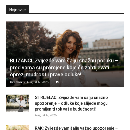
Najnovije
BLIZANCI: Zvijezde vam šalju snažnu poruku –
pred vama su promjene koje će zahtijevati
oprez, mudrost i prave odluke!
Urednik
-
August 6, 2026
0
STRIJELAC: Zvijezde vam šalju snažno
upozorenje – odluke koje slijede mogu
promijeniti tok vaše budućnosti!
August 6, 2026
RAK: Zvijezde vam šalju važno upozorenje –