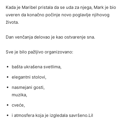
Kada je Maribel pristala da se uda za njega, Mark je bio
uveren da konačno počinje novo poglavlje njihovog
života.
Dan venčanja delovao je kao ostvarenje sna.
Sve je bilo pažljivo organizovano:
bašta ukrašena svetlima,
elegantni stolovi,
nasmejani gosti,
muzika,
cveće,
i atmosfera koja je izgledala savršeno.Lil