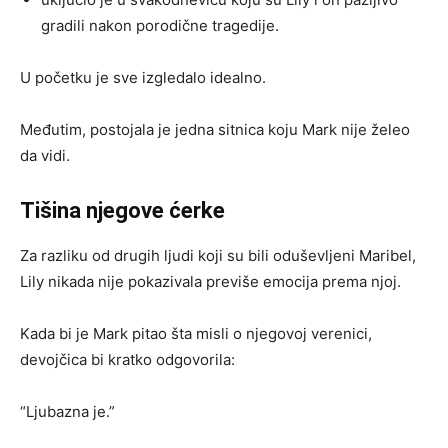
gradili nakon porodične tragedije.
U početku je sve izgledalo idealno.
Međutim, postojala je jedna sitnica koju Mark nije želeo
da vidi.
Tišina njegove ćerke
Za razliku od drugih ljudi koji su bili oduševljeni Maribel,
Lily nikada nije pokazivala previše emocija prema njoj.
Kada bi je Mark pitao šta misli o njegovoj verenici,
devojčica bi kratko odgovorila:
“Ljubazna je.”