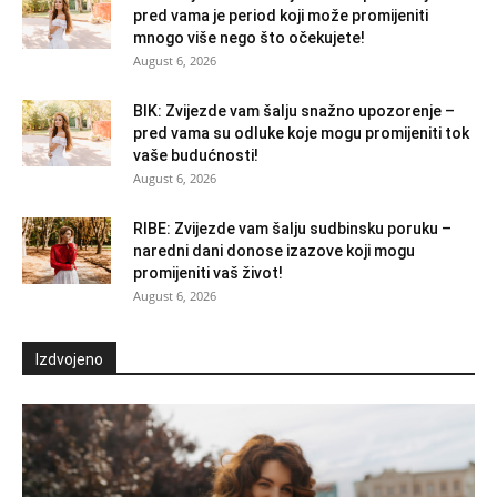
pred vama je period koji može promijeniti
mnogo više nego što očekujete!
August 6, 2026
BIK: Zvijezde vam šalju snažno upozorenje –
pred vama su odluke koje mogu promijeniti tok
vaše budućnosti!
August 6, 2026
RIBE: Zvijezde vam šalju sudbinsku poruku –
naredni dani donose izazove koji mogu
promijeniti vaš život!
August 6, 2026
Izdvojeno