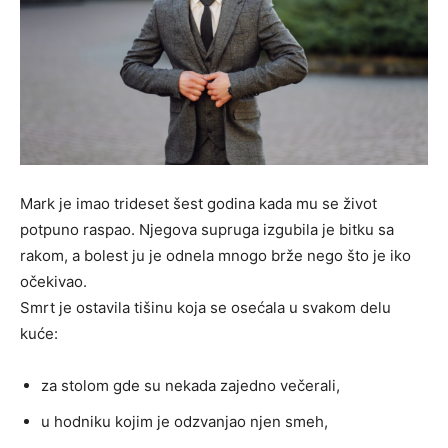
Mark je imao trideset šest godina kada mu se život
potpuno raspao. Njegova supruga izgubila je bitku sa
rakom, a bolest ju je odnela mnogo brže nego što je iko
očekivao.
Smrt je ostavila tišinu koja se osećala u svakom delu
kuće:
za stolom gde su nekada zajedno večerali,
u hodniku kojim je odzvanjao njen smeh,