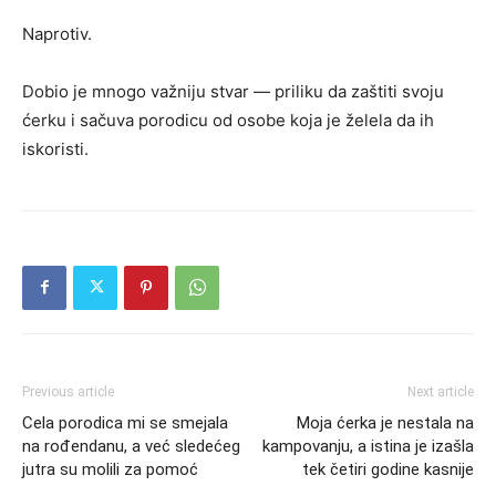
Naprotiv.
Dobio je mnogo važniju stvar — priliku da zaštiti svoju
ćerku i sačuva porodicu od osobe koja je želela da ih
iskoristi.
Previous article
Next article
Cela porodica mi se smejala
Moja ćerka je nestala na
na rođendanu, a već sledećeg
kampovanju, a istina je izašla
jutra su molili za pomoć
tek četiri godine kasnije