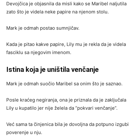
Devojčica je objasnila da misli kako se Maribel naljutila
zato što je videla neke papire na njenom stolu.
Mark je odmah postao sumnjičav.
Kada je pitao kakve papire, Lily mu je rekla da je videla
fasciklu sa njegovim imenom.
Istina koja je uništila venčanje
Mark je odmah suočio Maribel sa onim što je saznao.
Posle kraćeg negiranja, ona je priznala da je zaključala
Lily u kupatilo jer nije želela da “pokvari venčanje”.
Već sama ta činjenica bila je dovoljna da potpuno izgubi
poverenje u nju.