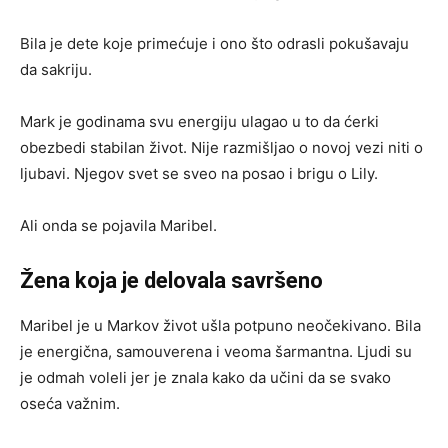
Bila je dete koje primećuje i ono što odrasli pokušavaju
da sakriju.
Mark je godinama svu energiju ulagao u to da ćerki
obezbedi stabilan život. Nije razmišljao o novoj vezi niti o
ljubavi. Njegov svet se sveo na posao i brigu o Lily.
Ali onda se pojavila Maribel.
Žena koja je delovala savršeno
Maribel je u Markov život ušla potpuno neočekivano. Bila
je energična, samouverena i veoma šarmantna. Ljudi su
je odmah voleli jer je znala kako da učini da se svako
oseća važnim.