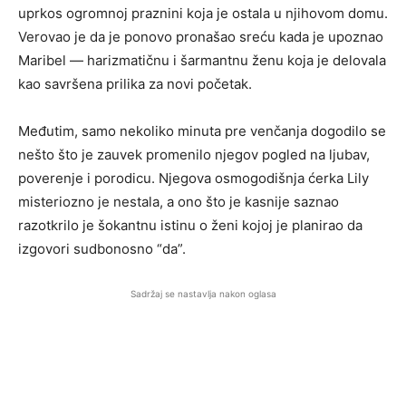
uprkos ogromnoj praznini koja je ostala u njihovom domu.
Verovao je da je ponovo pronašao sreću kada je upoznao
Maribel — harizmatičnu i šarmantnu ženu koja je delovala
kao savršena prilika za novi početak.
Međutim, samo nekoliko minuta pre venčanja dogodilo se
nešto što je zauvek promenilo njegov pogled na ljubav,
poverenje i porodicu. Njegova osmogodišnja ćerka Lily
misteriozno je nestala, a ono što je kasnije saznao
razotkrilo je šokantnu istinu o ženi kojoj je planirao da
izgovori sudbonosno “da”.
Sadržaj se nastavlja nakon oglasa