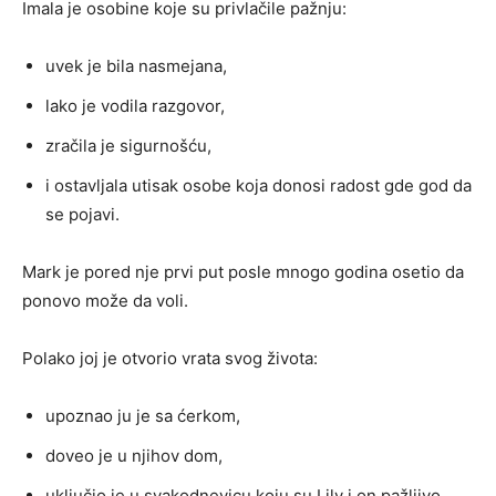
Imala je osobine koje su privlačile pažnju:
uvek je bila nasmejana,
lako je vodila razgovor,
zračila je sigurnošću,
i ostavljala utisak osobe koja donosi radost gde god da
se pojavi.
Mark je pored nje prvi put posle mnogo godina osetio da
ponovo može da voli.
Polako joj je otvorio vrata svog života:
upoznao ju je sa ćerkom,
doveo je u njihov dom,
uključio je u svakodnevicu koju su Lily i on pažljivo