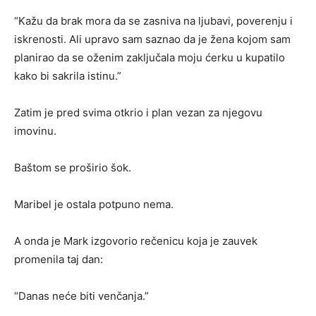
“Kažu da brak mora da se zasniva na ljubavi, poverenju i
iskrenosti. Ali upravo sam saznao da je žena kojom sam
planirao da se oženim zaključala moju ćerku u kupatilo
kako bi sakrila istinu.”
Zatim je pred svima otkrio i plan vezan za njegovu
imovinu.
Baštom se proširio šok.
Maribel je ostala potpuno nema.
A onda je Mark izgovorio rečenicu koja je zauvek
promenila taj dan:
“Danas neće biti venčanja.”