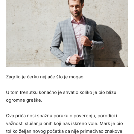
Zagrlio je ćerku najjače što je mogao.
U tom trenutku konačno je shvatio koliko je bio blizu
ogromne greške.
Ova priča nosi snažnu poruku o poverenju, porodici i
važnosti slušanja onih koji nas iskreno vole. Mark je bio
toliko željan novog početka da nije primećivao znakove