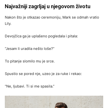
Najvažniji zagrljaj u njegovom životu
Nakon što je otkazao ceremoniju, Mark se odmah vratio
Lily.
Devojčica ga je uplašeno pogledala i pitala:
“Jesam li uradila nešto loše?”
To pitanje slomilo mu je srce.
Spustio se pored nje, uzeo je za ruke i rekao:
“Ne, ljubavi. Ti si me spasila.”