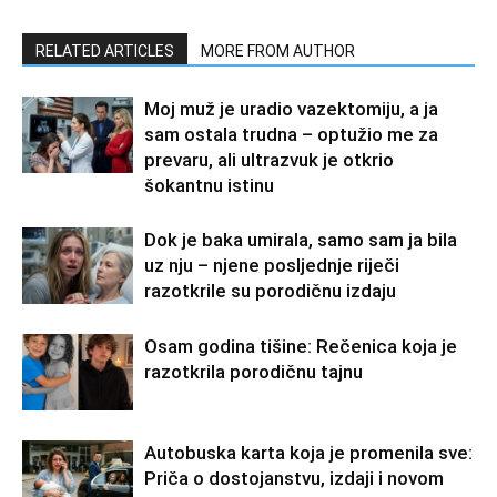
RELATED ARTICLES
MORE FROM AUTHOR
Moj muž je uradio vazektomiju, a ja
sam ostala trudna – optužio me za
prevaru, ali ultrazvuk je otkrio
šokantnu istinu
Dok je baka umirala, samo sam ja bila
uz nju – njene posljednje riječi
razotkrile su porodičnu izdaju
Osam godina tišine: Rečenica koja je
razotkrila porodičnu tajnu
Autobuska karta koja je promenila sve:
Priča o dostojanstvu, izdaji i novom