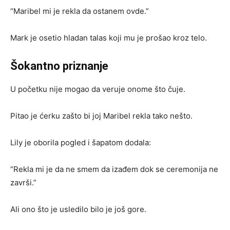
“Maribel mi je rekla da ostanem ovde.”
Mark je osetio hladan talas koji mu je prošao kroz telo.
Šokantno priznanje
U početku nije mogao da veruje onome što čuje.
Pitao je ćerku zašto bi joj Maribel rekla tako nešto.
Lily je oborila pogled i šapatom dodala:
“Rekla mi je da ne smem da izađem dok se ceremonija ne
završi.”
Ali ono što je usledilo bilo je još gore.