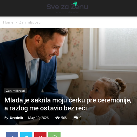
Home
Zanimljivosti
Zanimljivosti
Mlada je sakrila moju ćerku pre ceremonije,
a razlog me ostavio bez reči
By
Urednik
-
May 10, 2026
568
0