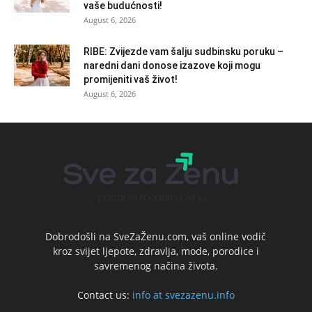
vaše budućnosti!
August 6, 2026
RIBE: Zvijezde vam šalju sudbinsku poruku –
naredni dani donose izazove koji mogu
promijeniti vaš život!
August 6, 2026
Dobrodošli na SveZaŽenu.com, vaš online vodič
kroz svijet ljepote, zdravlja, mode, porodice i
savremenog načina života.
Contact us:
info at svezazenu.info