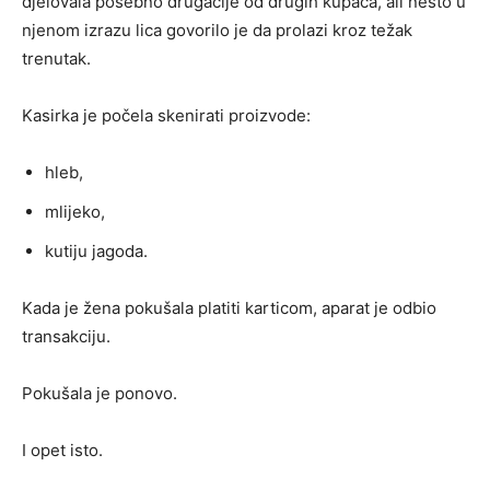
djelovala posebno drugačije od drugih kupaca, ali nešto u
njenom izrazu lica govorilo je da prolazi kroz težak
trenutak.
Kasirka je počela skenirati proizvode:
hleb,
mlijeko,
kutiju jagoda.
Kada je žena pokušala platiti karticom, aparat je odbio
transakciju.
Pokušala je ponovo.
I opet isto.