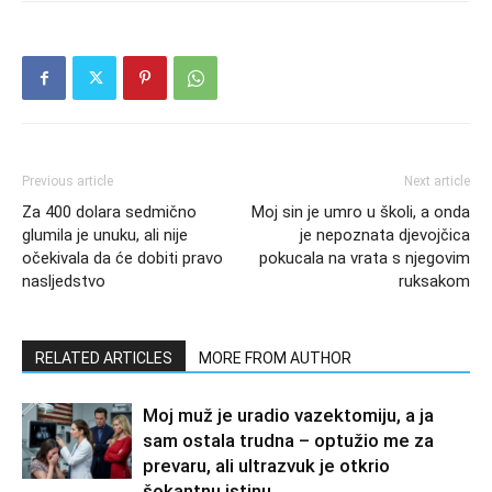
Previous article
Next article
Za 400 dolara sedmično
Moj sin je umro u školi, a onda
glumila je unuku, ali nije
je nepoznata djevojčica
očekivala da će dobiti pravo
pokucala na vrata s njegovim
nasljedstvo
ruksakom
RELATED ARTICLES
MORE FROM AUTHOR
Moj muž je uradio vazektomiju, a ja
sam ostala trudna – optužio me za
prevaru, ali ultrazvuk je otkrio
šokantnu istinu