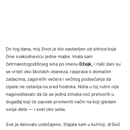
Do tog dana, moj život je bio sastavljen od sitnica koje
čine svakodnevicu jedne majke. Imala sam
četrnaestogodišnjeg sina po imenu
Džejk,
i naši dani su
se vrteli oko školskih obaveza, rasprava o domaćim
zadacima, zagorelih večera i večitog podsećanja da
cipele ne ostavlja na sred hodnika. Ništa u toj rutini nije
nagoveštavalo da će se jedna zimska noć pretvoriti u
događaj koji će zauvek promeniti način na koji gledam
svoje dete — i svet oko sebe.
Sve je delovalo uobičajeno. Stajala sam u kuhinji, držeći