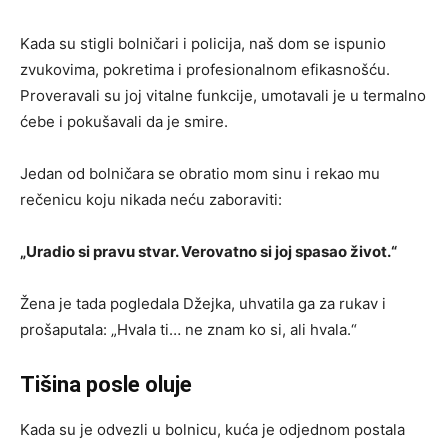
Kada su stigli bolničari i policija, naš dom se ispunio
zvukovima, pokretima i profesionalnom efikasnošću.
Proveravali su joj vitalne funkcije, umotavali je u termalno
ćebe i pokušavali da je smire.
Jedan od bolničara se obratio mom sinu i rekao mu
rečenicu koju nikada neću zaboraviti:
„Uradio si pravu stvar. Verovatno si joj spasao život.“
Žena je tada pogledala Džejka, uhvatila ga za rukav i
prošaputala: „Hvala ti… ne znam ko si, ali hvala.“
Tišina posle oluje
Kada su je odvezli u bolnicu, kuća je odjednom postala