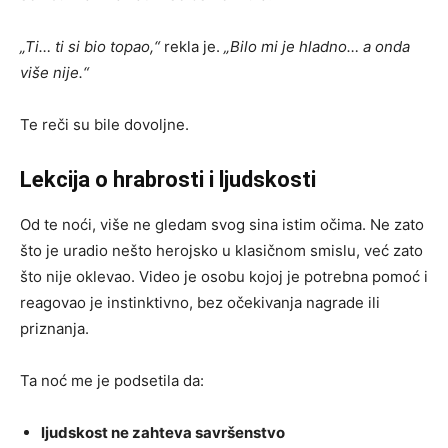
„Ti… ti si bio topao,“
rekla je.
„Bilo mi je hladno… a onda
više nije.“
Te reči su bile dovoljne.
Lekcija o hrabrosti i ljudskosti
Od te noći, više ne gledam svog sina istim očima. Ne zato
što je uradio nešto herojsko u klasičnom smislu, već zato
što nije oklevao. Video je osobu kojoj je potrebna pomoć i
reagovao je instinktivno, bez očekivanja nagrade ili
priznanja.
Ta noć me je podsetila da:
ljudskost ne zahteva savršenstvo