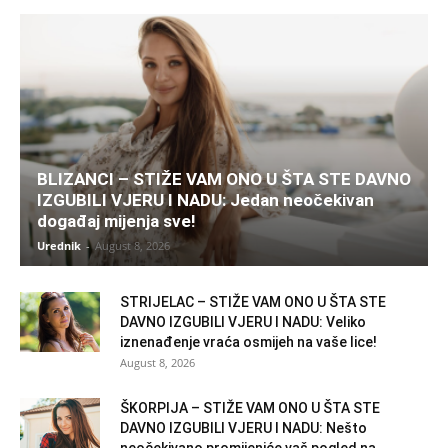
BLIZANCI – STIŽE VAM ONO U ŠTA STE DAVNO
IZGUBILI VJERU I NADU: Jedan neočekivan
događaj mijenja sve!
Urednik
-
August 8, 2026
STRIJELAC – STIŽE VAM ONO U ŠTA STE
DAVNO IZGUBILI VJERU I NADU: Veliko
iznenađenje vraća osmijeh na vaše lice!
August 8, 2026
ŠKORPIJA – STIŽE VAM ONO U ŠTA STE
DAVNO IZGUBILI VJERU I NADU: Nešto
neočekivano promijeniće vaš pogled na