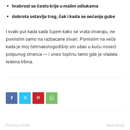
hrabrost se često krije u malim odlukama
dobrota ostavlja trag, čak i kada se sećanja gube
I svaki put kada sada čujem kako se vrata otvaraju, ne
pomislim samo na razbacane stvari. Pomislim na veče
kada je moj četrnaestogodišnji sin ušao u kuću noseći
potpunog stranca — i uneo toplinu tamo gde je vladala
ledena tišina.
Previous article
Next article