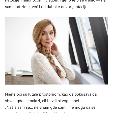
natopljen hladnoćom i vlagom. Njeno telo se treslo — ne
samo od zime, već i od duboke dezorijentacije.
Njene oči su lutale prostorijom, kao da pokušava da
shvati gde se nalazi, ali bez ikakvog uspeha.
„Našla sam se… ne znam gde sam… ne mogu da se