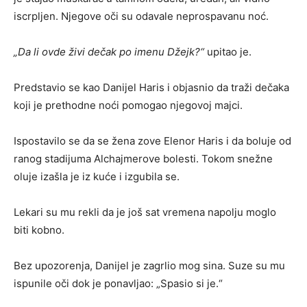
iscrpljen. Njegove oči su odavale neprospavanu noć.
„Da li ovde živi dečak po imenu Džejk?“
upitao je.
Predstavio se kao Danijel Haris i objasnio da traži dečaka
koji je prethodne noći pomogao njegovoj majci.
Ispostavilo se da se žena zove Elenor Haris i da boluje od
ranog stadijuma Alchajmerove bolesti. Tokom snežne
oluje izašla je iz kuće i izgubila se.
Lekari su mu rekli da je još sat vremena napolju moglo
biti kobno.
Bez upozorenja, Danijel je zagrlio mog sina. Suze su mu
ispunile oči dok je ponavljao: „Spasio si je.“