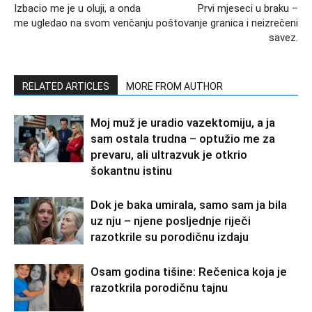
Izbacio me je u oluji, a onda
Prvi mjeseci u braku –
me ugledao na svom venčanju
poštovanje granica i neizrečeni
savez.
RELATED ARTICLES
MORE FROM AUTHOR
Moj muž je uradio vazektomiju, a ja
sam ostala trudna – optužio me za
prevaru, ali ultrazvuk je otkrio
šokantnu istinu
Dok je baka umirala, samo sam ja bila
uz nju – njene posljednje riječi
razotkrile su porodičnu izdaju
Osam godina tišine: Rečenica koja je
razotkrila porodičnu tajnu