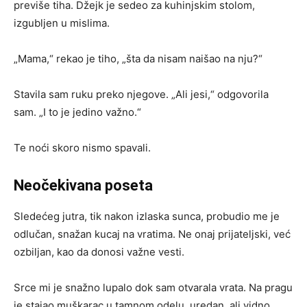
previše tiha. Džejk je sedeo za kuhinjskim stolom,
izgubljen u mislima.
„Mama,“ rekao je tiho, „šta da nisam naišao na nju?“
Stavila sam ruku preko njegove. „Ali jesi,“ odgovorila
sam. „I to je jedino važno.“
Te noći skoro nismo spavali.
Neočekivana poseta
Sledećeg jutra, tik nakon izlaska sunca, probudio me je
odlučan, snažan kucaj na vratima. Ne onaj prijateljski, već
ozbiljan, kao da donosi važne vesti.
Srce mi je snažno lupalo dok sam otvarala vrata. Na pragu
je stajao muškarac u tamnom odelu, uredan, ali vidno