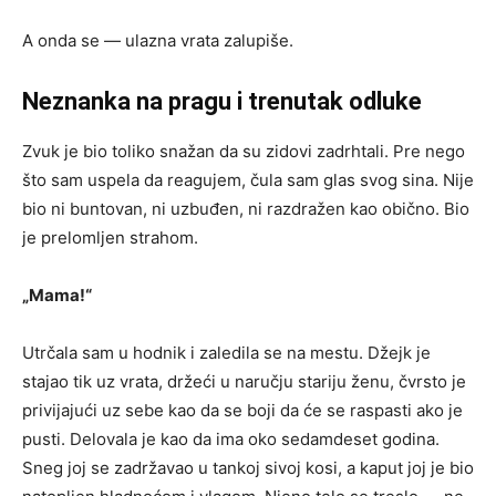
A onda se — ulazna vrata zalupiše.
Neznanka na pragu i trenutak odluke
Zvuk je bio toliko snažan da su zidovi zadrhtali. Pre nego
što sam uspela da reagujem, čula sam glas svog sina. Nije
bio ni buntovan, ni uzbuđen, ni razdražen kao obično. Bio
je prelomljen strahom.
„Mama!“
Utrčala sam u hodnik i zaledila se na mestu. Džejk je
stajao tik uz vrata, držeći u naručju stariju ženu, čvrsto je
privijajući uz sebe kao da se boji da će se raspasti ako je
pusti. Delovala je kao da ima oko sedamdeset godina.
Sneg joj se zadržavao u tankoj sivoj kosi, a kaput joj je bio