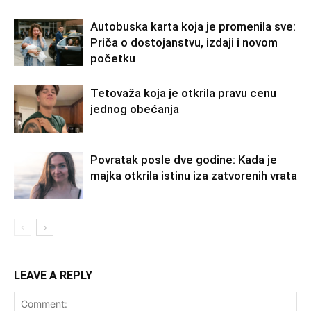
Autobuska karta koja je promenila sve:
Priča o dostojanstvu, izdaji i novom
početku
Tetovaža koja je otkrila pravu cenu
jednog obećanja
Povratak posle dve godine: Kada je
majka otkrila istinu iza zatvorenih vrata
LEAVE A REPLY