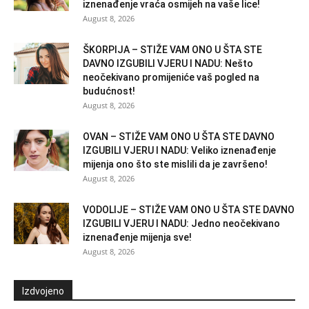
iznenađenje vraća osmijeh na vaše lice!
August 8, 2026
ŠKORPIJA – STIŽE VAM ONO U ŠTA STE
DAVNO IZGUBILI VJERU I NADU: Nešto
neočekivano promijeniće vaš pogled na
budućnost!
August 8, 2026
OVAN – STIŽE VAM ONO U ŠTA STE DAVNO
IZGUBILI VJERU I NADU: Veliko iznenađenje
mijenja ono što ste mislili da je završeno!
August 8, 2026
VODOLIJE – STIŽE VAM ONO U ŠTA STE DAVNO
IZGUBILI VJERU I NADU: Jedno neočekivano
iznenađenje mijenja sve!
August 8, 2026
Izdvojeno