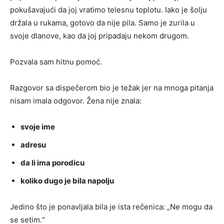
pokušavajući da joj vratimo telesnu toplotu. Iako je šolju
držala u rukama, gotovo da nije pila. Samo je zurila u
svoje dlanove, kao da joj pripadaju nekom drugom.
Pozvala sam hitnu pomoć.
Razgovor sa dispečerom bio je težak jer na mnoga pitanja
nisam imala odgovor. Žena nije znala:
svoje ime
adresu
da li ima porodicu
koliko dugo je bila napolju
Jedino što je ponavljala bila je ista rečenica: „Ne mogu da
se setim.“