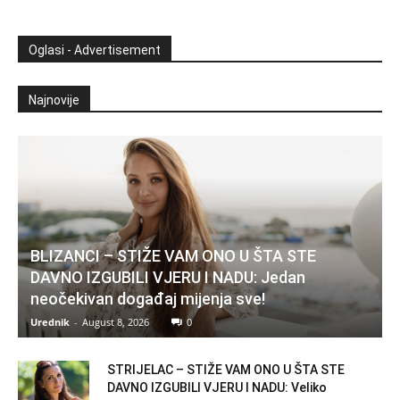
Oglasi - Advertisement
Najnovije
BLIZANCI – STIŽE VAM ONO U ŠTA STE
DAVNO IZGUBILI VJERU I NADU: Jedan
neočekivan događaj mijenja sve!
Urednik
-
August 8, 2026
0
STRIJELAC – STIŽE VAM ONO U ŠTA STE
DAVNO IZGUBILI VJERU I NADU: Veliko