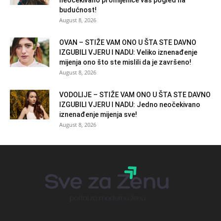
budućnost!
August 8, 2026
OVAN – STIŽE VAM ONO U ŠTA STE DAVNO
IZGUBILI VJERU I NADU: Veliko iznenađenje
mijenja ono što ste mislili da je završeno!
August 8, 2026
VODOLIJE – STIŽE VAM ONO U ŠTA STE DAVNO
IZGUBILI VJERU I NADU: Jedno neočekivano
iznenađenje mijenja sve!
August 8, 2026