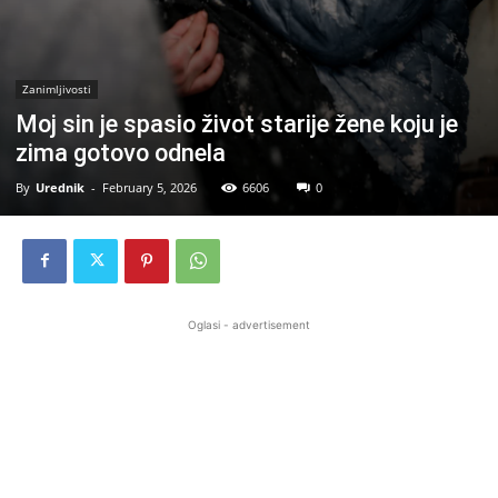
Zanimljivosti
Moj sin je spasio život starije žene koju je
zima gotovo odnela
By
Urednik
-
February 5, 2026
6606
0
Oglasi - advertisement