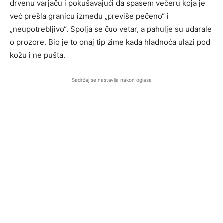
drvenu varjaču i pokušavajući da spasem večeru koja je
već prešla granicu između „previše pečeno“ i
„neupotrebljivo“. Spolja se čuo vetar, a pahulje su udarale
o prozore. Bio je to onaj tip zime kada hladnoća ulazi pod
kožu i ne pušta.
Sadržaj se nastavlja nakon oglasa