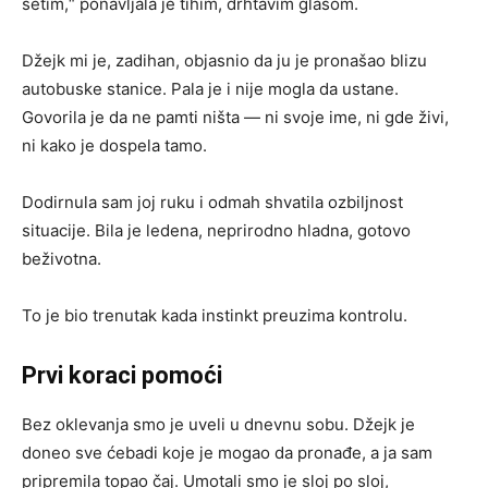
setim,“ ponavljala je tihim, drhtavim glasom.
Džejk mi je, zadihan, objasnio da ju je pronašao blizu
autobuske stanice. Pala je i nije mogla da ustane.
Govorila je da ne pamti ništa — ni svoje ime, ni gde živi,
ni kako je dospela tamo.
Dodirnula sam joj ruku i odmah shvatila ozbiljnost
situacije. Bila je ledena, neprirodno hladna, gotovo
beživotna.
To je bio trenutak kada instinkt preuzima kontrolu.
Prvi koraci pomoći
Bez oklevanja smo je uveli u dnevnu sobu. Džejk je
doneo sve ćebadi koje je mogao da pronađe, a ja sam
pripremila topao čaj. Umotali smo je sloj po sloj,