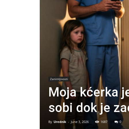
Zanimljivosti
Moja kćerka j
sobi dok je z
By
Urednik
-
June 3, 2026
1687
0