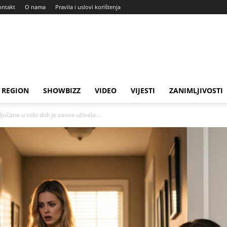
ontakt
O nama
Pravila i uslovi korištenja
REGION
SHOWBIZZ
VIDEO
VIJESTI
ZANIMLJIVOSTI
jučana u sobi dok je zaova uživala...