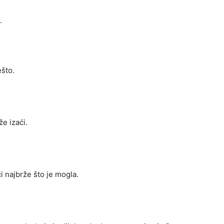
.
što.
e izaći.
i najbrže što je mogla.