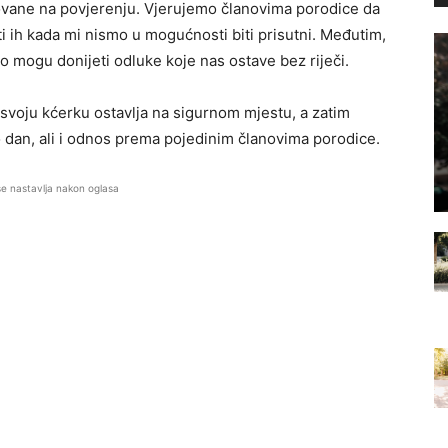
vane na povjerenju. Vjerujemo članovima porodice da
titi ih kada mi nismo u mogućnosti biti prisutni. Međutim,
 mogu donijeti odluke koje nas ostave bez riječi.
a svoju kćerku ostavlja na sigurnom mjestu, a zatim
nio dan, ali i odnos prema pojedinim članovima porodice.
se nastavlja nakon oglasa