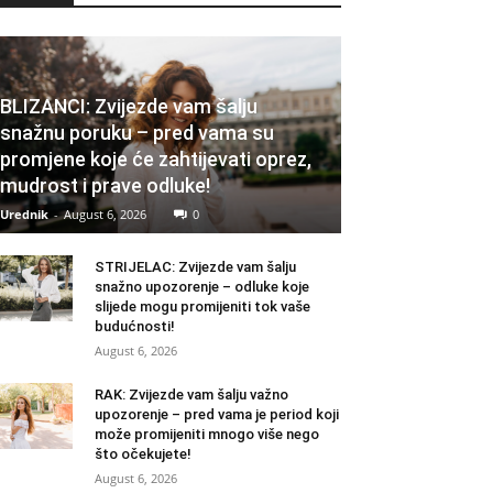
BLIZANCI: Zvijezde vam šalju
snažnu poruku – pred vama su
promjene koje će zahtijevati oprez,
mudrost i prave odluke!
Urednik
-
August 6, 2026
0
STRIJELAC: Zvijezde vam šalju
snažno upozorenje – odluke koje
slijede mogu promijeniti tok vaše
budućnosti!
August 6, 2026
RAK: Zvijezde vam šalju važno
upozorenje – pred vama je period koji
može promijeniti mnogo više nego
što očekujete!
August 6, 2026