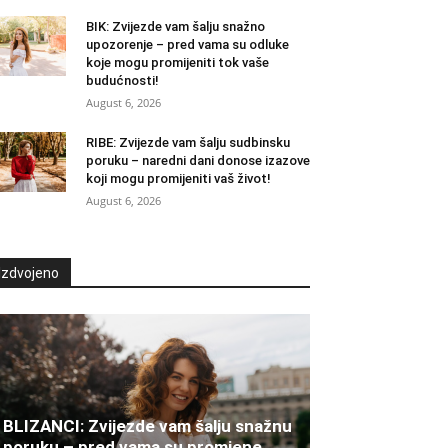
BIK: Zvijezde vam šalju snažno
upozorenje – pred vama su odluke
koje mogu promijeniti tok vaše
budućnosti!
August 6, 2026
RIBE: Zvijezde vam šalju sudbinsku
poruku – naredni dani donose izazove
koji mogu promijeniti vaš život!
August 6, 2026
Izdvojeno
BLIZANCI: Zvijezde vam šalju snažnu
poruku – pred vama su promjene