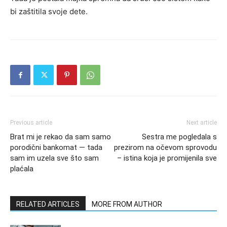
bi zaštitila svoje dete.
Previous article
Next article
Brat mi je rekao da sam samo
Sestra me pogledala s
porodični bankomat — tada
prezirom na očevom sprovodu
sam im uzela sve što sam
– istina koja je promijenila sve
plaćala
RELATED ARTICLES
MORE FROM AUTHOR