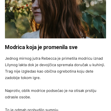
Modrica koja je promenila sve
Jednog mirnog jutra Rebecca je primetila modricu iznad
Lilynog lakta dok je devojčica spremala doručak u kuhinji.
Trag nije izgledao kao obična ogrebotina koju dete
zadobije tokom igre.
Naprotiv, oblik modrice podsećao je na otisak prstiju
odrasle osobe.
To je odmah probudilo sumnju.