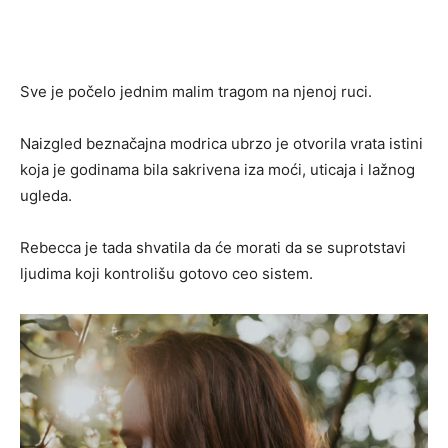
Sve je počelo jednim malim tragom na njenoj ruci.
Naizgled beznačajna modrica ubrzo je otvorila vrata istini
koja je godinama bila sakrivena iza moći, uticaja i lažnog
ugleda.
Rebecca je tada shvatila da će morati da se suprotstavi
ljudima koji kontrolišu gotovo ceo sistem.