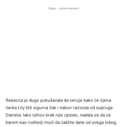
Oglasi - advertisement
Rebecca je dugo pokušavala da veruje kako će njena
ćerka Lily biti sigurna čak i nakon razvoda od supruga
Daniela. Iako njihov brak nije opstao, nadala se da će
barem kao roditelji moći da zaštite dete od svega lošeg.