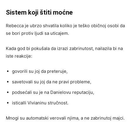
Sistem koji štiti moćne
Rebecca je ubrzo shvatila koliko je teško običnoj osobi da
se bori protiv ljudi sa uticajem.
Kada god bi pokušala da izrazi zabrinutost, nailazila bi na
iste reakcije:
govorili su joj da preteruje,
savetovali su joj da ne pravi probleme,
podsećali su je na Danielovu reputaciju,
isticalli Vivianinu stručnost.
Mnogi su automatski verovali njima, a ne zabrinutoj majci.