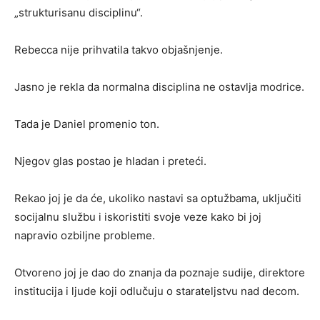
„strukturisanu disciplinu“.
Rebecca nije prihvatila takvo objašnjenje.
Jasno je rekla da normalna disciplina ne ostavlja modrice.
Tada je Daniel promenio ton.
Njegov glas postao je hladan i preteći.
Rekao joj je da će, ukoliko nastavi sa optužbama, uključiti
socijalnu službu i iskoristiti svoje veze kako bi joj
napravio ozbiljne probleme.
Otvoreno joj je dao do znanja da poznaje sudije, direktore
institucija i ljude koji odlučuju o starateljstvu nad decom.