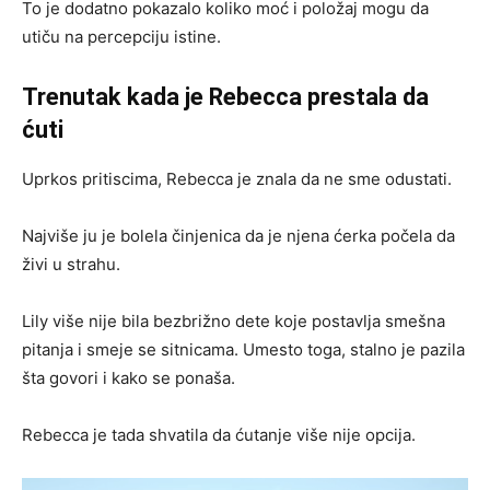
To je dodatno pokazalo koliko moć i položaj mogu da
utiču na percepciju istine.
Trenutak kada je Rebecca prestala da
ćuti
Uprkos pritiscima, Rebecca je znala da ne sme odustati.
Najviše ju je bolela činjenica da je njena ćerka počela da
živi u strahu.
Lily više nije bila bezbrižno dete koje postavlja smešna
pitanja i smeje se sitnicama. Umesto toga, stalno je pazila
šta govori i kako se ponaša.
Rebecca je tada shvatila da ćutanje više nije opcija.