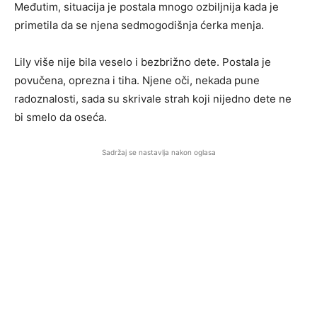
Međutim, situacija je postala mnogo ozbiljnija kada je
primetila da se njena sedmogodišnja ćerka menja.
Lily više nije bila veselo i bezbrižno dete. Postala je
povučena, oprezna i tiha. Njene oči, nekada pune
radoznalosti, sada su skrivale strah koji nijedno dete ne
bi smelo da oseća.
Sadržaj se nastavlja nakon oglasa