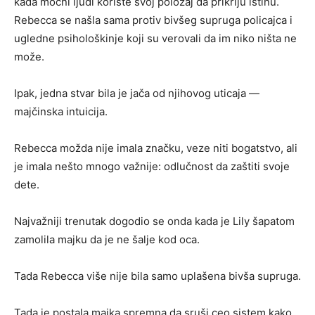
kada moćni ljudi koriste svoj položaj da prikriju istinu.
Rebecca se našla sama protiv bivšeg supruga policajca i
ugledne psihološkinje koji su verovali da im niko ništa ne
može.
Ipak, jedna stvar bila je jača od njihovog uticaja —
majčinska intuicija.
Rebecca možda nije imala značku, veze niti bogatstvo, ali
je imala nešto mnogo važnije: odlučnost da zaštiti svoje
dete.
Najvažniji trenutak dogodio se onda kada je Lily šapatom
zamolila majku da je ne šalje kod oca.
Tada Rebecca više nije bila samo uplašena bivša supruga.
Tada je postala majka spremna da sruši ceo sistem kako