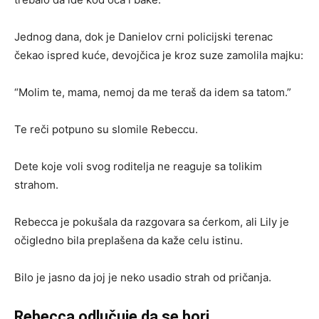
Jednog dana, dok je Danielov crni policijski terenac
čekao ispred kuće, devojčica je kroz suze zamolila majku:
“Molim te, mama, nemoj da me teraš da idem sa tatom.”
Te reči potpuno su slomile Rebeccu.
Dete koje voli svog roditelja ne reaguje sa tolikim
strahom.
Rebecca je pokušala da razgovara sa ćerkom, ali Lily je
očigledno bila preplašena da kaže celu istinu.
Bilo je jasno da joj je neko usadio strah od pričanja.
Rebecca odlučuje da se bori