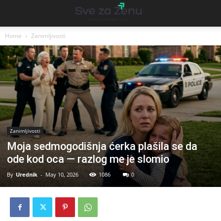
Home
Zanimljivosti
Zanimljivosti
Moja sedmogodišnja ćerka plašila se da
ode kod oca — razlog me je slomio
By
Urednik
-
May 10, 2026
1086
0