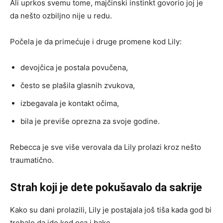
Ali uprkos svemu tome, majčinski instinkt govorio joj je
da nešto ozbiljno nije u redu.
Počela je da primećuje i druge promene kod Lily:
devojčica je postala povučena,
često se plašila glasnih zvukova,
izbegavala je kontakt očima,
bila je previše oprezna za svoje godine.
Rebecca je sve više verovala da Lily prolazi kroz nešto
traumatično.
Strah koji je dete pokušavalo da sakrije
Kako su dani prolazili, Lily je postajala još tiša kada god bi
trebalo da ide kod oca i bake.