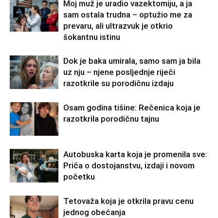
Moj muž je uradio vazektomiju, a ja
sam ostala trudna – optužio me za
prevaru, ali ultrazvuk je otkrio
šokantnu istinu
Dok je baka umirala, samo sam ja bila
uz nju – njene posljednje riječi
razotkrile su porodičnu izdaju
Osam godina tišine: Rečenica koja je
razotkrila porodičnu tajnu
Autobuska karta koja je promenila sve:
Priča o dostojanstvu, izdaji i novom
početku
Tetovaža koja je otkrila pravu cenu
jednog obećanja