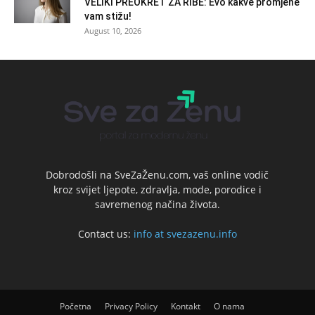
VELIKI PREOKRET ZA RIBE: Evo kakve promjene
vam stižu!
August 10, 2026
Dobrodošli na SveZaŽenu.com, vaš online vodič
kroz svijet ljepote, zdravlja, mode, porodice i
savremenog načina života.
Contact us:
info at svezazenu.info
Početna
Privacy Policy
Kontakt
O nama