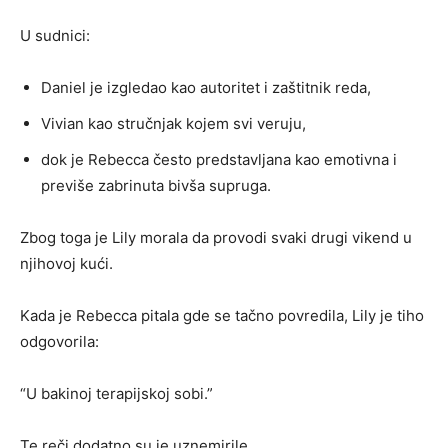
U sudnici:
Daniel je izgledao kao autoritet i zaštitnik reda,
Vivian kao stručnjak kojem svi veruju,
dok je Rebecca često predstavljana kao emotivna i
previše zabrinuta bivša supruga.
Zbog toga je Lily morala da provodi svaki drugi vikend u
njihovoj kući.
Kada je Rebecca pitala gde se tačno povredila, Lily je tiho
odgovorila:
“U bakinoj terapijskoj sobi.”
Te reči dodatno su je uznemirile.