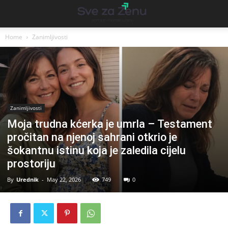
Home
Zanimljivosti
Zanimljivosti
Moja trudna kćerka je umrla – Testament
pročitan na njenoj sahrani otkrio je
šokantnu istinu koja je zaledila cijelu
prostoriju
By
Urednik
-
May 22, 2026
749
0