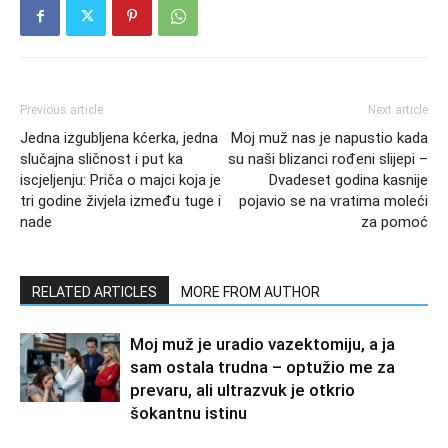
Previous article
Next article
Jedna izgubljena kćerka, jedna
Moj muž nas je napustio kada
slučajna sličnost i put ka
su naši blizanci rođeni slijepi –
iscjeljenju: Priča o majci koja je
Dvadeset godina kasnije
tri godine živjela između tuge i
pojavio se na vratima moleći
nade
za pomoć
RELATED ARTICLES
MORE FROM AUTHOR
Moj muž je uradio vazektomiju, a ja
sam ostala trudna – optužio me za
prevaru, ali ultrazvuk je otkrio
šokantnu istinu