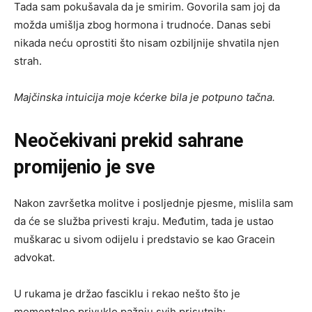
Tada sam pokušavala da je smirim. Govorila sam joj da
možda umišlja zbog hormona i trudnoće. Danas sebi
nikada neću oprostiti što nisam ozbiljnije shvatila njen
strah.
Majčinska intuicija moje kćerke bila je potpuno tačna.
Neočekivani prekid sahrane
promijenio je sve
Nakon završetka molitve i posljednje pjesme, mislila sam
da će se služba privesti kraju. Međutim, tada je ustao
muškarac u sivom odijelu i predstavio se kao Gracein
advokat.
U rukama je držao fasciklu i rekao nešto što je
momentalno privuklo pažnju svih prisutnih: