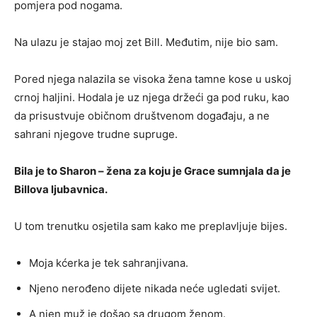
pomjera pod nogama.
Na ulazu je stajao moj zet Bill. Međutim, nije bio sam.
Pored njega nalazila se visoka žena tamne kose u uskoj
crnoj haljini. Hodala je uz njega držeći ga pod ruku, kao
da prisustvuje običnom društvenom događaju, a ne
sahrani njegove trudne supruge.
Bila je to Sharon – žena za koju je Grace sumnjala da je
Billova ljubavnica.
U tom trenutku osjetila sam kako me preplavljuje bijes.
Moja kćerka je tek sahranjivana.
Njeno nerođeno dijete nikada neće ugledati svijet.
A njen muž je došao sa drugom ženom.